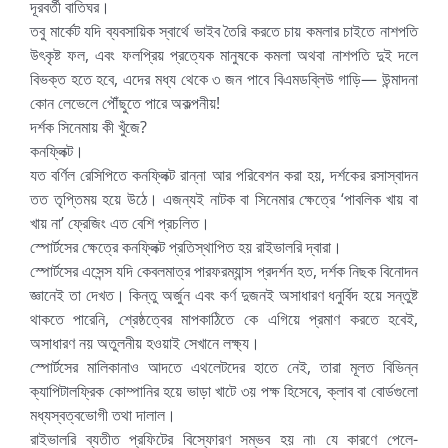
দূরবর্তী বাতিঘর।
তবু মার্কেট যদি ব্যবসায়িক স্বার্থে ভাইব তৈরি করতে চায় কমলার চাইতে নাশপতি
উৎকৃষ্ট ফল, এবং ফলপ্রিয় প্রত্যেক মানুষকে কমলা অথবা নাশপতি দুই দলে
বিভক্ত হতে হবে, এদের মধ্য থেকে ৩ জন পাবে বিএমডব্লিউ গাড়ি— উন্মাদনা
কোন লেভেলে পৌঁছুতে পারে অকল্পনীয়!
দর্শক সিনেমায় কী খুঁজে?
কনফ্লিক্ট।
যত বর্ণিল রেসিপিতে কনফ্লিক্ট রান্না আর পরিবেশন করা হয়, দর্শকের রসাস্বাদন
তত তৃপ্তিময় হয়ে উঠে। এজন্যই নাটক বা সিনেমার ক্ষেত্রে ‘পাবলিক খায় বা
খায় না’ ফ্রেজিং এত বেশি প্রচলিত।
স্পোর্টসের ক্ষেত্রে কনফ্লিক্ট প্রতিস্থাপিত হয় রাইভালরি দ্বারা।
স্পোর্টসের এসেন্স যদি কেবলমাত্র পারফরম্যান্স প্রদর্শন হত, দর্শক নিছক বিনোদন
জ্ঞানেই তা দেখত। কিন্তু অর্জুন এবং কর্ণ দুজনই অসাধারণ ধনুর্বিদ হয়ে সন্তুষ্ট
থাকতে পারেনি, শ্রেষ্ঠত্বের মাপকাঠিতে কে এগিয়ে প্রমাণ করতে হবেই,
অসাধারণ নয় অতুলনীয় হওয়াই সেখানে লক্ষ্য।
স্পোর্টসের মালিকানাও আদতে এথলেটদের হাতে নেই, তারা মূলত বিভিন্ন
ক্যাপিটালফ্রিক কোম্পানির হয়ে ভাড়া খাটে ৩য় পক্ষ হিসেবে, ক্লাব বা বোর্ডগুলো
মধ্যস্বত্বভোগী তথা দালাল।
রাইভালরি ব্যতীত প্রফিটের বিস্ফোরণ সম্ভব হয় না৷ যে কারণে পেলে-