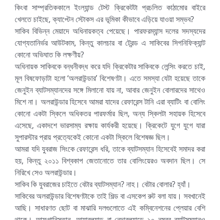
কিংবা সাম্প্রতিককালে ইংল্যান্ড টেস্ট ক্রিকেটটা প্রচলিত কাঠামোর বাইরে
খেলতে চাইছে, ক্যাপ্টেন স্টোকস এর ভূমিকা কীভাবে এড়িয়ে যাওয়া সম্ভব?
সাকিব বিভিন্ন মেয়াদে অধিনায়কত্ব পেয়েছে। পারফরম্যান্স দলের সদস্যদের
যোগ্যতানির্ভর আউটকাম, কিন্তু কালচার বা ট্রেন্ড এ সাকিবের সিগনিফিক্যান্ট
কোনো অভিঘাত কি লক্ষণীয়?
অধিনায়ক সাকিবকে বন্ধনীবদ্ধ করে যদি ক্রিকেটার সাকিবকে লেন্সিং করতে চাই,
মূল বিষফোড়াটা হলো ‘অলরাউন্ডার’ বিশেষণটা। এতে সমস্যা যেটা হয়েছে তাকে
জেনুইন ব্যাটসম্যানদের সঙ্গে মিলানো যায় না, আবার জেনুইন বোলারদের সাথেও
মিশে না। অলরাউন্ডার হিসেবে আমরা যাদের রেফারেন্স টানি এরা ব্যাটিং বা বোলিং
কোনো একটা স্কিলে অধিকতর পারফর্মার ছিল, অন্য স্কিলটা সহায়ক হিসেবে
এসেছে, একাদশে ভারসাম্য রক্ষায় কার্যকরী হয়েছে। ক্রিকেটে যুগে যুগে যারা
সুপারস্টার প্রায় প্রত্যেকেই কোনো একটা স্কিলে বিশেষজ্ঞ ছিল।
আমরা যদি যুবরাজ সিংকে রেফারেন্স ধরি, তাকে ব্যাটসম্যান হিসেবেই সমাদর করা
হয়, কিন্তু ২০১১ বিশ্বকাপ জেতানোতে তার বোলিংয়েরও অবদান ছিল। সে
নিরিখে সেও অলরাউন্ডার।
সাকিব কি যুবরাজের চাইতে বেটার ব্যাটসম্যান? নাহ। বেটার বোলার? হ্যাঁ।
সাকিবের অলরাউন্ডার বিশেষণটাকে তাই শিল্ড বা এসকেপ রুট বলা যায়। সবখানেই
আছি। সাধারণত ছোট বা মাঝারি দলগুলোতে এই কম্বিনেশনের প্লেয়ার বেশি
থাকে। আফগানিস্তান, আয়ারল্যান্ড বা নেদারল্যান্ডে ১০ নম্বর ব্যাটসম্যানও