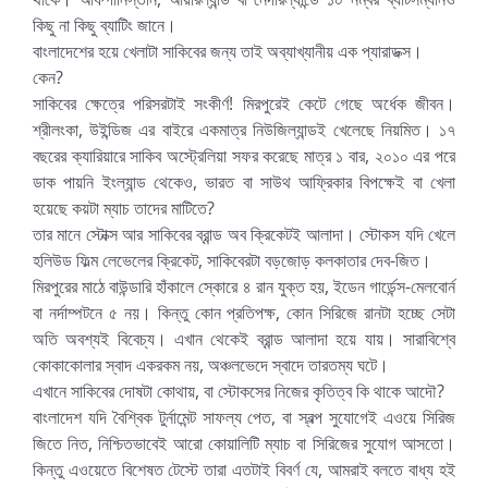
কিছু না কিছু ব্যাটিং জানে।
বাংলাদেশের হয়ে খেলাটা সাকিবের জন্য তাই অব্যাখ্যানীয় এক প্যারাডক্স।
কেন?
সাকিবের ক্ষেত্রে পরিসরটাই সংকীর্ণ! মিরপুরেই কেটে গেছে অর্ধেক জীবন।
শ্রীলংকা, উইন্ডিজ এর বাইরে একমাত্র নিউজিল্যান্ডই খেলেছে নিয়মিত। ১৭
বছরের ক্যারিয়ারে সাকিব অস্ট্রেলিয়া সফর করেছে মাত্র ১ বার, ২০১০ এর পরে
ডাক পায়নি ইংল্যান্ড থেকেও, ভারত বা সাউথ আফ্রিকার বিপক্ষেই বা খেলা
হয়েছে কয়টা ম্যাচ তাদের মাটিতে?
তার মানে স্টোক্স আর সাকিবের ব্রান্ড অব ক্রিকেটই আলাদা। স্টোকস যদি খেলে
হলিউড ফিল্ম লেভেলের ক্রিকেট, সাকিবেরটা বড়জোড় কলকাতার দেব-জিত।
মিরপুরের মাঠে বাউন্ডারি হাঁকালে স্কোরে ৪ রান যুক্ত হয়, ইডেন গার্ডেন্স-মেলবোর্ন
বা নর্দাম্পটনে ৫ নয়। কিন্তু কোন প্রতিপক্ষ, কোন সিরিজে রানটা হচ্ছে সেটা
অতি অবশ্যই বিবেচ্য। এখান থেকেই ব্রান্ড আলাদা হয়ে যায়। সারাবিশ্বে
কোকাকোলার স্বাদ একরকম নয়, অঞ্চলভেদে স্বাদে তারতম্য ঘটে।
এখানে সাকিবের দোষটা কোথায়, বা স্টোকসের নিজের কৃতিত্ব কি থাকে আদৌ?
বাংলাদেশ যদি বৈশ্বিক টুর্নামেন্ট সাফল্য পেত, বা স্বল্প সুযোগেই এওয়ে সিরিজ
জিতে নিত, নিশ্চিতভাবেই আরো কোয়ালিটি ম্যাচ বা সিরিজের সুযোগ আসতো।
কিন্তু এওয়েতে বিশেষত টেস্টে তারা এতটাই বিবর্ণ যে, আমরাই বলতে বাধ্য হই