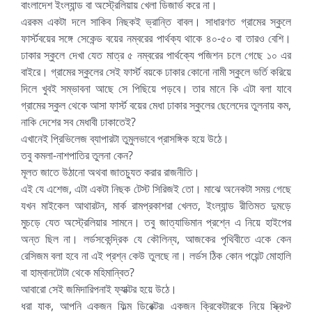
বাংলাদেশ ইংল্যান্ড বা অস্ট্রেলিয়ায় খেলা ডিজার্ভ করে না।
এরকম একটা দলে সাকিব নিছকই ভ্রান্তি বাবল। সাধারণত গ্রামের স্কুলে
ফার্স্টবয়ের সঙ্গে সেকেন্ড বয়ের নম্বরের পার্থক্য থাকে ৪০-৫০ বা তারও বেশি।
ঢাকার স্কুলে দেখা যেত মাত্র ৫ নম্বরের পার্থক্যে পজিশন চলে গেছে ১০ এর
বাইরে। গ্রামের স্কুলের সেই ফার্স্ট বয়কে ঢাকার কোনো নামী স্কুলে ভর্তি করিয়ে
দিলে খুবই সম্ভাবনা আছে সে পিছিয়ে পড়বে। তার মানে কি এটা বলা যাবে
গ্রামের স্কুল থেকে আসা ফার্স্ট বয়ের মেধা ঢাকার স্কুলের ছেলেদের তুলনায় কম,
নাকি দেশের সব মেধাবী ঢাকাতেই?
এখানেই প্রিভিলেজ ব্যাপারটা তুমুলভাবে প্রাসঙ্গিক হয়ে উঠে।
তবু কমলা-নাশপাতির তুলনা কেন?
মূলত জাতে উঠানো অথবা জাতচ্যুত করার রাজনীতি।
এই যে এশেজ, এটা একটা নিছক টেস্ট সিরিজই তো। মাঝে অনেকটা সময় গেছে
যখন মাইকেল আথারটন, মার্ক রামপ্রকাশরা খেলত, ইংল্যান্ড রীতিমত দুমড়ে
মুচড়ে যেত অস্ট্রেলিয়ার সামনে। তবু জাত্যাভিমান প্রশ্নে এ নিয়ে হাইপের
অন্ত ছিল না। লর্ডসকেন্দ্রিক যে কৌলিন্য, আজকের পৃথিবীতে একে কেন
রেসিজম বলা হবে না এই প্রশ্ন কেউ তুলছে না। লর্ডস ঠিক কোন পয়েন্ট মোহালি
বা হাম্বানটোটা থেকে মহিমান্বিত?
আবারো সেই জমিদারিপনাই ফ্যাক্টর হয়ে উঠে।
ধরা যাক, আপনি একজন ফিল্ম ডিরেক্টর৷ একজন ক্রিকেটারকে নিয়ে স্ক্রিপ্ট