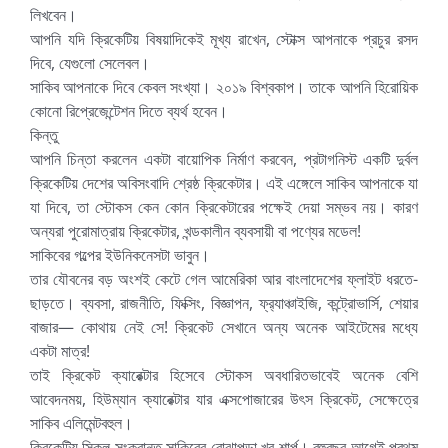
লিখবেন।
আপনি যদি ক্রিকেটিয় বিষয়াদিকেই মূখ্য রাখেন, স্টোক্স আপনাকে প্রচুর রসদ
দিবে, যেগুলো সেলেবল।
সাকিব আপনাকে দিবে কেবল সংখ্যা। ২০১৯ বিশ্বকাপ। তাকে আপনি হিরোয়িক
কোনো রিপ্রেজেন্টেশন দিতে ব্যর্থ হবেন।
কিন্তু
আপনি চিন্তা করলেন একটা বায়োপিক নির্মাণ করবেন, প্রটাগনিস্ট একটি দুর্বল
ক্রিকেটিয় দেশের অবিসংবাদি শ্রেষ্ঠ ক্রিকেটার। এই এঙ্গেলে সাকিব আপনাকে যা
যা দিবে, তা স্টোকস কেন কোন ক্রিকেটারের পক্ষেই দেয়া সম্ভব নয়। কারণ
অন্যরা পুরোমাত্রায় ক্রিকেটার, খন্ডকালীন ব্যবসায়ী বা পণ্যের মডেল!
সাকিবের গল্পের ইউনিকনেসটা ভাবুন।
তার যৌবনের বড় অংশই কেটে গেল আমেরিকা আর বাংলাদেশের ফ্লাইট ধরতে-
ছাড়তে। ব্যবসা, রাজনীতি, ফিক্সিং, বিজ্ঞাপন, ফ্র‍্যাঞ্চাইজি, কন্ট্রোভার্সি, শেয়ার
বাজার— কোথায় নেই সে! ক্রিকেট সেখানে অন্য অনেক আইটেমের মধ্যে
একটা মাত্র!
তাই ক্রিকেট ক্যারেক্টার হিসেবে স্টোকস অবধারিতভাবেই অনেক বেশি
আবেদনময়, হিউম্যান ক্যারেক্টার যার এক্সপোজারের উৎস ক্রিকেট, সেক্ষেত্রে
সাকিব এলিমেন্টবহুল।
ক্রিকেটিয় স্কিল সংক্রান্ত সাকিবের বোঝাপড়া খুব শার্প। বহুবছর আগেই প্রথম