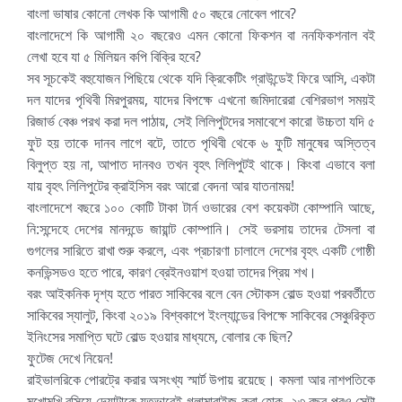
বাংলা ভাষার কোনো লেখক কি আগামী ৫০ বছরে নোবেল পাবে?
বাংলাদেশে কি আগামী ২০ বছরেও এমন কোনো ফিকশন বা ননফিকশনাল বই
লেখা হবে যা ৫ মিলিয়ন কপি বিক্রি হবে?
সব সূচকেই বহুযোজন পিছিয়ে থেকে যদি ক্রিকেটিং গ্রাউন্ডেই ফিরে আসি, একটা
দল যাদের পৃথিবী মিরপুরময়, যাদের বিপক্ষে এখনো জমিদারেরা বেশিরভাগ সময়ই
রিজার্ভ বেঞ্চ পরখ করা দল পাঠায়, সেই লিলিপুটদের সমাবেশে কারো উচ্চতা যদি ৫
ফুট হয় তাকে দানব লাগে বটে, তাতে পৃথিবী থেকে ৬ ফুটি মানুষের অস্তিত্ব
বিলুপ্ত হয় না, আপাত দানবও তখন বৃহৎ লিলিপুটই থাকে। কিংবা এভাবে বলা
যায় বৃহৎ লিলিপুটের ক্রাইসিস বরং আরো বেদনা আর যাতনাময়!
বাংলাদেশে বছরে ১০০ কোটি টাকা টার্ন ওভারের বেশ কয়েকটা কোম্পানি আছে,
নি:সন্দেহে দেশের মানদন্ডে জায়ান্ট কোম্পানি। সেই ভরসায় তাদের টেসলা বা
গুগলের সারিতে রাখা শুরু করলে, এবং প্রচারণা চালালে দেশের বৃহৎ একটি গোষ্ঠী
কনভিন্সডও হতে পারে, কারণ ব্রেইনওয়াশ হওয়া তাদের প্রিয় শখ।
বরং আইকনিক দৃশ্য হতে পারত সাকিবের বলে বেন স্টোকস বোল্ড হওয়া পরবর্তীতে
সাকিবের স্যালুট, কিংবা ২০১৯ বিশ্বকাপে ইংল্যান্ডের বিপক্ষে সাকিবের সেঞ্চুরিকৃত
ইনিংসের সমাপ্তি ঘটে বোল্ড হওয়ার মাধ্যমে, বোলার কে ছিল?
ফুটেজ দেখে নিয়েন!
রাইভালরিকে পোরট্রে করার অসংখ্য স্মার্ট উপায় রয়েছে। কমলা আর নাশপতিকে
মুখোমুখি বসিয়ে দেয়াটাকে যতভাবেই গ্লামারাইজ করা হোক, ২৩ বছর পরও সেটা