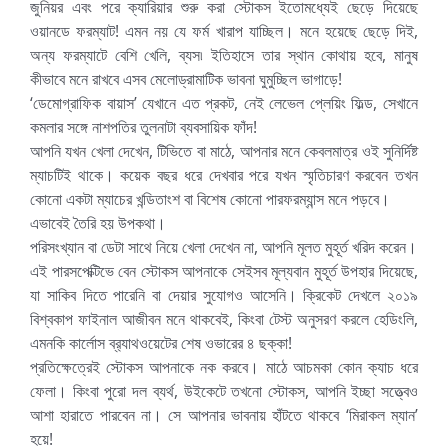
জুনিয়র এবং পরে ক্যারিয়ার শুরু করা স্টোকস ইতোমধ্যেই ছেড়ে দিয়েছে
ওয়ানডে ফরম্যাট! এমন নয় যে ফর্ম খারাপ যাচ্ছিল। মনে হয়েছে ছেড়ে দিই,
অন্য ফরম্যাটে বেশি খেলি, ব্যস৷ ইতিহাসে তার স্থান কোথায় হবে, মানুষ
কীভাবে মনে রাখবে এসব মেলোড্রামাটিক ভাবনা ঘুমুচ্ছিল ভাগাড়ে!
‘ডেমোগ্রাফিক বায়াস’ যেখানে এত প্রকট, নেই লেভেল প্লেয়িং ফিল্ড, সেখানে
কমলার সঙ্গে নাশপতির তুলনাটা ব্যবসায়িক ফাঁদ!
আপনি যখন খেলা দেখেন, টিভিতে বা মাঠে, আপনার মনে কেবলমাত্র ওই সুনির্দিষ্ট
ম্যাচটিই থাকে। কয়েক বছর ধরে দেখবার পরে যখন স্মৃতিচারণ করবেন তখন
কোনো একটা ম্যাচের খন্ডিতাংশ বা বিশেষ কোনো পারফরম্যান্স মনে পড়বে।
এভাবেই তৈরি হয় উপকথা।
পরিসংখ্যান বা ডেটা সাথে নিয়ে খেলা দেখেন না, আপনি মূলত মুহূর্ত খরিদ করেন।
এই পারসপেক্টিভে বেন স্টোকস আপনাকে সেইসব মূল্যবান মুহূর্ত উপহার দিয়েছে,
যা সাকিব দিতে পারেনি বা দেয়ার সুযোগও আসেনি। ক্রিকেট দেখলে ২০১৯
বিশ্বকাপ ফাইনাল আজীবন মনে থাকবেই, কিংবা টেস্ট অনুসরণ করলে হেডিংলি,
এমনকি কার্লোস ব্র‍্যাথওয়েটের শেষ ওভারের ৪ ছক্কা!
প্রতিক্ষেত্রেই স্টোকস আপনাকে নক করবে। মাঠে আচমকা কোন ক্যাচ ধরে
ফেলা। কিংবা পুরো দল ব্যর্থ, উইকেটে তখনো স্টোকস, আপনি ইচ্ছা সত্ত্বেও
আশা হারাতে পারবেন না। সে আপনার ভাবনায় হাঁটতে থাকবে ‘মিরাকল ম্যান’
হয়ে!