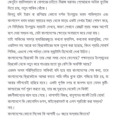
জেনুইন ব্যাটসম্যান বা বোলারের চাইতে মিরাজ ঘরানার প্লেয়ারকে অধিক ফুটেজ
দিতে চায়, নতুন সাকিব খোঁজে।
কিন্তু যদি ইরান বা রাশিয়ার কোনো দর্শক ইংল্যান্ড বনাম পাকিস্তান এবং
বাংলাদেশ বনাম ভারত ম্যাচের মধ্য থেকে মাত্র একটা দেখার ইচ্ছা পোষণ করে,
সে নির্দ্বিধায় ইংল্যান্ড ম্যাচটা দেখবে, কারণ সেখানে রেজাল্ট ম্যাচ শুরুর আগেই
বলে দেয়া সম্ভব নয়, যেটা বাংলাদেশের ক্ষেত্রে অনায়াসে করে দেয়া যায়।
তাই সাকিবের সমগ্র ক্যারিয়ারজুড়ে কখনো ক্যালিস, কখনোবা জয়াসুরিয়া, শেন
ওয়াটসন সহ আরো যত ক্রিকেটারের সঙ্গে তুলনা করা হয়েছে, কিংব গ্যারি সোবার্স
গিমিক, এগুলো শেষ পর্যন্ত ফোক ফ্যান্টাসি হিসেবেই দেখা উচিত।
বাংলাদেশের ক্রিকেট কি তার সেরা সময় দেখে ফেলেছে? পক্ষান্তরে ইংল্যান্ডের
ক্রিকেট থেকে নতুন করে পাওয়ার মতো খুব বেশি কি অবশিষ্ট আছে?
এরকম অসম পরিস্থিতিতে সাকিবই যদি হয়ে যায় বাংলাদেশের শেষ কথা, তবে
বাংলাদেশের ক্রিকেটকে আমরা বলতে পারি নদীর বুকে হঠাৎ গজিয়ে উঠা চর, যা
আবার নদীগর্ভেই হারিয়ে যাবে। একটা পূর্ণাঙ্গ নগর বা জনপদ হতে যেসব কৃষ্টি-
কালচারের শর্ত পূরণ করতে হয়, তার বহু দূরত্বে থেকেই সে বিনষ্ট!
রজনীকান্তের বয়স হয়ে গেছে। থালাপতি বিজয়, ধানুশদের মার্কেট তৈরি হোক!
বাংলাদেশে কি কোনোদিন গুগল, মাইক্রোসফট বা এপল প্রতিষ্ঠা করা সম্ভব?
নাহ।
বাংলাদেশের কোনো সিনেমা কি আগামী ৩০ বছরে অস্কার জিতবে?