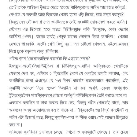
তো? তাকে আইডল খুঁজতে যেতে হয়েছে পাকিস্তানের সাঈদ আনোয়ার পর্যন্ত!
নেপালে যে তরুণটি আজ ক্রিকেট খেলায় হাতে খড়ি নিচ্ছে, তার লক্ষ্য কতদূর?
কিন্তু বেন স্টোকস বা শেন ওয়াটসনকে সেই সংকটটা মোকাবেলা কর‍তে হয়নি।
স্টোকস এর ডিলেমা হতে পারত নিউজিল্যান্ড নাকি ইংল্যান্ড, কোন দেশের
জার্সিতে খেলব। যাদের হয়েই খেলুক তাদের লোকাল হিরো অগণিত। খেলাটা
সেখানে পারফর্মিং আর্টের বেশি কিছু নয়। মন চাইলো খেললাম, নইলে অবসর
নিয়ে ঢুকে পড়লাম অন্য জীবিকায়।
পরিসংখ্যান ‘ডেমোগ্রাফিক বায়াস’টা কি এড়াতে সক্ষম?
ইংল্যান্ড-অস্ট্রেলিয়া-উইন্ডিজ বা নিউজিল্যান্ড-সাউথ আফ্রিকাতে খেলাটাকে
যেভাবে দেখা হয়, এশিয়ার ৫ ক্রিকেটিয় দেশে যে খেলাটার ভাষাই আলাদা, এবং
অর্থনীতির মতো এখানেও যে ‘৩য় বিশ্ব’ ধারণাটা মারাত্মকভাবে প্রাসঙ্গিক, এই
ফ্যাক্টটা আমলে নিয়ে মডেল ডিজাইন না করা অবধি, কেবল সংখ্যাগত
ইন্টারপ্রেটেশন সামগ্রিকভাবে কোনো অর্থপূর্ণ কমিউনিকেশন তৈরি করতে পারে না৷
একারণে ক্যালিস বা লারা অবসর নিয়ে নেয়, কিন্তু শচীন খেলতেই থাকে, তার
অবসরের জন্য আয়োজনের কমতি থাকে না। ‘ক্রিকেটের ৩য় বিশ্ব’ কনটেক্সট এ
শচীন এটা ডিজার্ভ করে, কিন্তু ক্যালিস-লারা বা স্টিভ ওয়াহ সেই আদলে চিন্তাও
করে না।
সাকিবের ক্যারিয়ার ১৭ বছর চলছে, এখনো ৩ ফরম্যাটে খেলছে। তার চেয়ে