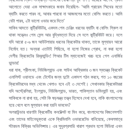
আলোতে দেয়া এক সাক্ষাৎকারে জবাব দিয়েছিল- ‘আমি গ্রায়েম স্মিথের মতো
ব্যাটিং করতে পারব না, আবার পারবো না আজমলের মতো বোলিং করতে। আমি
যেটা পারব, ২টা ভালো ওভার করে দিতে’
সাকিব আদতে কন্ট্রিবিউটর, একদম গেম চেঞ্জিং ধরনের ব্যাটিং বা বোলিং স্কিল না
থাকা সত্ত্বেও গেম সেন্স আর বুদ্ধিমত্তা দিয়ে সে দলে কন্ট্রিবিউট করে। দলে
যদি আরো ৫-৬ জন আউটলায়ার ধরনের ক্রিকেটার থাকত, তাকে মূল্যায়ন আরো
নির্মোহ হত। অন্যরা এতটাই পিছিয়ে, না হলো নিজের গ্রোথ, না করা হলো
দেশীয় ক্রিকেটের রিব্র‍্যান্ডিং! পিআর টিম ম্যানেজেই খরচ হয়ে গেল এনার্জির
ভান্ডার!
ধরা যাক, শ্রীলংকা, নিউজিল্যান্ড এবং সাউথ আফ্রিকার ৩ জন স্বতন্ত্র ক্রিকেট
এনালিস্ট ওয়ানডে এবং টেস্টের জন্য দুটো একাদশ গঠন করবে, গত ১০ বছরের
ক্রিকেটারদের মধ্য থেকে৷ খেলাও হবে এই ৩ দেশেই। সেখানকার ক্রিকেটাররা
যদি অস্ট্রেলিয়া, ইংল্যান্ড, নিউজিল্যান্ড, ভারত, পাকিস্তান ডমিন্যান্ট হয়, এবং
সাকিবকে না রাখা হয়, সেটা কি ষড়যন্ত্র তত্ত্ব হিসেবে দেখা হবে, নাকি বাংলাদেশের
হয়ে খেলে বলে মূল্যায়ন করা হয়নি ভাববেন?
অলরাউন্ডার ধারণাটা ক্রিকেটিয় কনটেক্সট যা মিন করে, বাংলাদেশের বিজনেসপতি
এবং তাদের মাইনেভুক্তরা একে ক্রিমিনালি ওভাররেটেড বানিয়েছে, কেবলমাত্র
স্টারডম বিক্রির অভিলিপ্সায়। এর সুদূরপ্রসারি খারাপ প্রভাব হলো মিডিয়া এখন