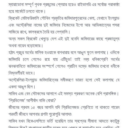
ম্যারাডোনা সম্পূর্ণ পৃথক প্রজন্মের প্লেয়ার হয়েও রাইভালরি এর সর্বোচ্চ পরাকাষ্ঠা
হয়ে মার্কেটে চলতে থাকে।
ক্রিকেট মেটাফরিকালি শৌখিন প্রকৃতির জমিদারপুত্রদের খেলা, যেখানে ইংল্যান্ড
এবং অস্ট্রেলিয়া নামের দুই জমিদার নিজেদের ইগো আর আভিজাত্যের পসরা
সাজিয়ে রাখে, কালক্রমে তৈরি হয় লেগ্যাসি।
অন্য সকল ক্রিকেট খেলুড়ে দেশ এই দুই বনেদি জমিদারের কাছে প্রজাতুল্য
অথবা নায়েব বড়োজোর।
হঠাৎ প্রচুর অর্থের মালিক হওয়াকে বাগধারায় বলে আঙুল ফুলে কলাগাছ। ওদিকে
জমিদারি চলে গেলেও রয়ে যায় এটিচুড! তাই নব্য ধনিকশ্রেণি অর্থের
ঝনঝনানিতে জমিদারের সংস্পর্শে গেলেও প্রাচীন দম্ভে জমিদার তখনো ধনীকে
নিম্নবর্গীয়ই ভাবে।
অস্ট্রেলিয়া-ইংল্যান্ড জমিদারিত্বের সমীকরণে ভারত হলো সেই কলাগাছ যে
একদা আঙুল ছিল।
সাকিব এবং বেন স্টোকসের আলাপে এই সমস্ত প্রকরণ অনেক বেশি প্রাসঙ্গিক।
‘প্রিভিলেজ’ আশীর্বাদ নাকি বোঝা?
জীবনের প্রথম ১৫ বছর আপনি যদি প্রিভিলেজড শ্রেণিতে না থাকতে পারেন
পরবর্তী জীবনে আপনার গল্পটা পুরোপুরি আলাদা৷
সাকিব যখন বিকেএসপিতে ভর্তি হয়েছিল তার স্বপ্নের সীমানা আদতে কতটুকু
বিস্তৃত ছিল? বাংলাদেশ জাতীয় দলের হয়ে খেলবে বা ক্যাপ্টেন হবে একদিন; এই