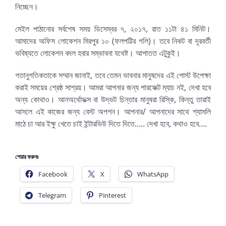
নিচ্ছেন।
মেইল পাঠানোর সর্বশেষ সময় ডিসেম্বর ৭, ২০১৭, রাত ১১টা ৪১ মিনিট।
আমাদের অফিস লোকেশন মিরপুর ১০ (ফলপট্টির গলি)। তবে নিকট বা দূরবর্তী
ভবিষ্যতে লোকেশন বদল হবার সম্ভাবনা যথেষ্ট। আপাতত এটুকুই।
গতানুগতিকতাকে সম্মান জানাই, তবে তেমন ভাবনার মানুষদের এই পোস্ট উপেক্ষা
করাই সময়ের শ্রেষ্ঠ সাশ্রয়। আমরা আপনার জন্য পারফেক্ট ম্যাচ নই, দেখা হবে
অন্য কোথাও। আনঅর্থোডক্স বা উদ্ভট চিন্তার মানুষরা রিস্কি, কিন্তু তারাই
আসলে এই কাজের জন্য বেস্ট অপশন। আপনার/ আপনাদের সাথে শ্যামলি
মাঠে চা আর ইক্ষু খেতে চাই ইন্টারভিউ দিতে দিতে….. দেখা হবে, কথাও হবে….
শেয়ার করুনঃ
Facebook
X
WhatsApp
Telegram
Pinterest