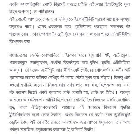
একটা এক্সপেরিমেন্টাল পোস্ট ক্রিয়েট করতে চাইছি এইচআর ডিপার্টমেন্টে; ফুল
টাইম অপশন ( নো পার্ট টাইম)।
এই পোস্টে আপাতত ১ জন, বা ভবিষ্যতে ইফেকটিভিটি প্রমাণ সাপেক্ষে সংখ্যা
বাড়তেও পারে। এদের একমাত্র কাজ প্রতিষ্ঠানের প্রত্যেক সদস্যের থট
প্রসেস বোঝা, তার স্পেশাল ট্যালেন্ট খুঁজে বের করা এবং তার পারসোনালিটি টাইপ
বিশ্লেষণ করা।
বাংলাদেশের ৮৯% কোম্পানিতে এইচআর মানে স্যালারি শিট, এটেনডেন্স,
পারফরম্যান্স ইভালুয়েশন, গৎবাঁধা রিক্রুটমেন্ট আর বুকিশ ট্রেনিং এক্টিভিটিতে
আবদ্ধ। রেডিমেড আউটপুট আর ইমিডিয়েট গেইনের গোলকধাঁধায় কর্মীর থট
প্রসেসের চাইতে বাহ্যিক বৈশিষ্ট্য কী আছে সেটাই মূখ্য হয়ে দাঁড়ায়। কিন্তু এটা
কখনো মাথায়ই আসে না স্কিল যখন তখন রপ্ত করা যায়, রিপ্লেসও করা যায়;
থট প্রসেস দিয়েই একই ক্লাসের কেউ কেরানি হয়, কেউ হয় সিইও। অবশ্য
আমাদের আধ্যাত্মিকতায় আবিষ্ট হিপোক্রেট সোসাইটিতে বিজনেস একটি নেগেটিভ
শব্দ, কারণ ঐতিহ্যগতভাবেই আমাদের এই জনপদে বিজনেস শব্দটার
ইন্টারপ্রিটেশন হলো লোক ঠকানো, অথচ বিজনেস যে কতটা চরম ইন্টেলিজেন্ট
ব্রেইন গেম, এই বোধ তৈরি হতে আরও ২৯ বছর লাগবে সম্ভবত। তার আগ
পর্যন্ত সামাজিক বেড়াজালের কারাভোগই অনিবার্য নিয়তি।