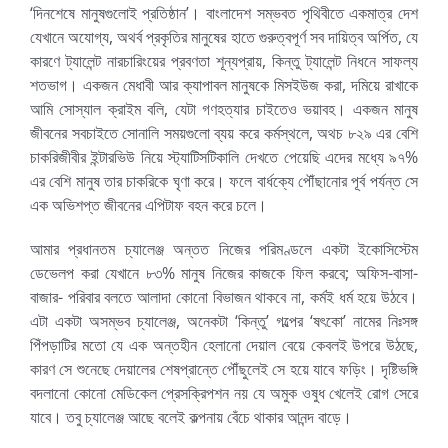
‘দিনশেষে মানুষগুলোই প্রতিষ্ঠান’। বাংলাদেশ সম্ভবত পৃথিবীতে একমাত্র দেশ
যেখানে অযোগ্য, অথর্ব প্রকৃতির মানুষের হাতে গুরুত্বপূর্ণ সব দায়িত্ব অর্পিত, যে
কারণে ট্যালেন্ট নারচারিংয়ের প্রবণতা শূন্যপ্রায়, কিন্তু ট্যালেন্ট নিধনে সাফল্য
শতভাগ। একজন মেধাবী আর ক্যাপাবল মানুষকে মিসইউজ করা, দমিয়ে রাখাকে
আমি সোস্যাল ক্রাইম বলি, যেটা গণহত্যার চাইতেও ভয়াবহ। একজন মানুষ
জীবনের সবচাইতে সোনালি সময়গুলো ব্যয় করে কর্মস্থলে, অথচ ৮২৯ এর বেশি
চাকরিজীবীর ইন্টারভিউ নিয়ে স্ট্যাটিসটিকালি দেখতে পেয়েছি এদের মধ্যে ৯৭%
এর বেশি মানুষ তার চাকরিকে ঘৃণা করে। ফলে বার্ধক্যে পৌঁছানোর পূর্ব পর্যন্ত সে
এক অভিশপ্ত জীবনের এপিটাফ বহন করে চলে।
আমার প্রধানতম চ্যালেঞ্জ অন্তত নিজের পরিমণ্ডলে একটা ইকোসিস্টেম
ডেভেলপ করা যেখানে ৮৩% মানুষ নিজের কাজকে ফিল করবে; অফিস-বাসা-
বাজার- পরিবার বলতে আলাদা কোনো বিভাজন থাকবে না, কর্মই ধর্ম হয়ে উঠবে।
এটা একটা অসম্ভব চ্যালেঞ্জ, অনেকটা ‘কিন্তু’ গল্পের ‘ষৎকো’ নামের নিঃসঙ্গ
পিঁপড়াটির মতো যে এক অন্তহীন হেলানো দেয়াল বেয়ে কেবলই উপরে উঠছে,
কারণ সে শুনেছে দেয়ালের শেষপ্রান্তে পৌঁছুলেই সে হয়ে যাবে ফড়িং। দৃষ্টিভঙ্গি
বদলানো কোনো মেডিকেল প্রেসক্রিপশন নয় যে অমুক ওষুধ খেলেই রোগ সেরে
যাবে। তবু চ্যালেঞ্জ আছে বলেই কল্পনায় বেঁচে থাকার আনন্দ বাড়ে।