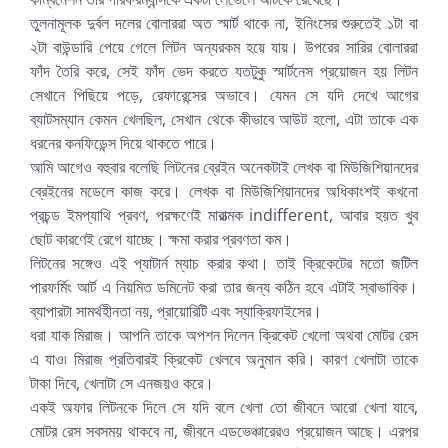
তুলনামূলক দুর্বল দলের বোলাররা অত স্মার্ট থাকে না, ইনিংসের শুরুতেই ১টা বা
২টা বাউন্ডারি পেয়ে গেলে লিটন অন্যরকম হয়ে যায়। উপরের সারির বোলাররা
ফাঁদ তৈরি করে, সেই ফাঁদ ভেদ করতে যতটুকু স্মার্টনেস প্রয়োজন হয় লিটন
সেখানে পিছিয়ে পড়ে, রেফারেন্সের অভাবে। যেমন সে যদি দেখে আগের
ব্যাটসম্যান কেমন খেলছিল, সেখান থেকে কীভাবে আউট হলো, এটা তাকে এক
ধরনের কনফিডেন্স দিয়ে থাকতে পারে।
আমি আগেও বহুবার বলেছি লিটনের ব্রেইন অনেকটাই লেখক বা মিউজিশিয়ানদের
ব্রেইনের মডেলে কাজ করে। লেখক বা মিউজিশিয়ানদের অধিকাংশই কখনো
প্রচন্ড ইমপ্যাথি প্রবণ, পরক্ষণেই মারাত্মক indifferent, আবার হয়ত খুব
ছোট কারণেই রেগে যাচ্ছে। ক্ষমা করার প্রবণতা কম।
লিটনের সঙ্গেও এই প্যাটার্ন ম্যাচ করার কথা। তাই ক্রিকেটের মতো জটিল
পারফর্মিং আর্ট এ নিয়মিত ডমিনেট করা তার জন্য কঠিন হবে এটাই স্বাভাবিক।
ব্যাপারটা সামর্থহীনতা নয়, প্রায়োরিটি এবং স্যাক্রিফাইসের।
ধরা যাক মিরাজ। আপনি তাকে অপশন দিলেন ক্রিকেট খেলো অথবা মোটর রেস
এ যাও৷ মিরাজ প্রতিবারই ক্রিকেট খেলবে অনুমান করি। কারণ খেলাটা তাকে
টাকা দিবে, খেলাটা সে এনজয়ও করে।
একই অফার লিটনকে দিলে সে যদি বলে খেলা তো জীবনে আরো খেলা যাবে,
মোটর রেস সবসময় থাকবে না, জীবনে এডভেঞ্চারেরও প্রয়োজন আছে। এরপর