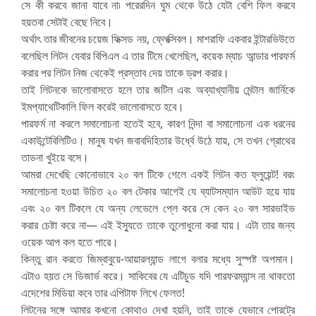
সে কী করবে জানা যাবে না৷ পরেরদিন ঘুম থেকে উঠে যেটা বেশি ফিল করবে
হয়তবা সেটাই বেছে নিবে।
অর্থাৎ তার জীবনের চয়েজ ফিক্সড নয়, ফ্লেক্সিবল। মাশরাফি একবার ইন্টারভিউতে
বলেছিল লিটন যেবার বিপিএল এ তার টিমে খেলেছিল, কয়েক ম্যাচ আন্ডার পারফর্ম
করার পর লিটন নিজ থেকেই প্রস্তাব দেয় তাকে ড্রপ করার।
তাই লিটনকে ভালোবাসতে হলে তার জটিল এবং অব্যাখ্যানীয় মেন্টাল জার্নিকে
ইমপ্যাথেটিকালি ফিল করেই ভালোবাসতে হবে।
পারফর্ম না করলে সমালোচনা হতেই হবে, কারণ নিন্দা বা সমালোচনা এক ধরনের
একাউন্টেবিলিটিও। মানুষ যখন জবাবদিহিতার উর্ধ্বে উঠে যায়, সে তখন গ্রোথের
তাডনা খুইয়ে বসে।
আমরা দেখেছি কোনোভাবে ২০ বল টিকে গেলে একই লিটন কত ফ্লুয়েন্ট! বরং
সমালোচনা হওয়া উচিত ২০ বল টেকার আগেই যে ব্যাটসম্যান আউট হয়ে যায়
এবং ২০ বল টিকলে যে অন্য লেভেলে প্লে করে সে কেন ২০ বল সারভাইভ
করার চেষ্টা করে না— এই ইস্যুতে তাকে তুলোধুনো করা যায়। এটা তার জন্য
ওয়েক আপ কল হতে পারে।
কিন্তু রান করতে জিম্বাবুয়ে-আয়ারল্যান্ড লাগে বলার মধ্যে সুস্পষ্ট অপমান।
এটাও হয়ত সে ডিজার্ভ করে। সাকিবের যে এটিচুড যদি পারফরম্যান্স না থাকতো
এদেশের মিডিয়া কবে তার এপিটাফ লিখে ফেলত!
লিটনের সঙ্গে আমার কখনো কোথাও দেখা হয়নি, তাই তাকে যেভাবে পোরট্রে