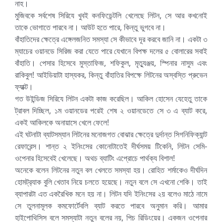
নাহ।
মুজিবকে সর্বশেষ সিরিযে খুবই কনফিডেন্টলি খেলেছে লিটন, সে আর কখনোই
তাকে ভোগাতে পারবে না। আউট হতে পারে, কিন্তু ভুগবে না।
বাঁহাতিদের ক্ষেত্রে এঙ্গেলজনিত সমস্যা সে কীভাবে দূর করবে জানি না। একটা ৩
ম্যাচের ওয়ানডে সিরিজ করা যেতে পারে যেখানে বিপক্ষ দলের ৫ বোলারের সবাই
বাঁহাতি। পেসার হিসেবে মুস্তাফিজ, শফিকুল, মৃত্যুঞ্জয়, স্পিনার নাসুম এবং
রাকিবুল! আইডিয়াটা হাস্যকর, কিন্তু বাঁহাতির বিপক্ষে লিটনের অস্বস্তি প্রুভেন
ফ্যাক্ট।
গত উইন্ডিজ সিরিযে লিটন একটা কাজ করেছিল। আকিল হোসেন যেহেতু তাকে
ট্রাবল দিচ্ছিল, ১ম ওয়ানডের পরেই শেষ ২ ওয়ানডেতে সে ৩ এ ব্যাট করে,
একই আকিলকে অনায়াসে খেলে ফেলে!
এই ঘটনাটা ব্যাটসম্যান লিটনের মনোজগত বোঝার ক্ষেত্রে দুর্দান্ত সিগনিফিক্যান্ট
রেফারেন্স। শান্ত ২ ইনিংসের কোনোটাতেই দীর্ঘসময় টিকেনি, লিটন সেমি-
ওপেনার হিসেবেই খেলেছে। অথচ ব্যাটিং এপ্রোচে পার্থক্য বিশাল!
অনেকে বলেন লিটনের নতুন বল খেলতে সমস্যা হয়। রোহিত শর্মাকেও দীর্ঘদিন
হোমট্র
্যাক বুলি খেতাব নিয়ে চলতে হয়েছে। নতুন বলে সে এখনো শেকি। তাই
ব্যাপারটা এত একরৈখিক মনে হয় না। লিটন যদি ইনিংসের ২য় বলেও মাঠে নামে
সে তুলনামূলক কমফোর্টেবলি ব্যাট করতে পারবে অনুমান করি। আমার
হাইপোথিসিস বলে সমস্যাটা নতুন বলের নয়, পিচ রিডিংয়ের। একজন ওপেনার