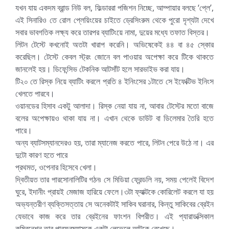
যখন যায় একদম ব্রান্ড নিউ বল, ফিল্ডাররা পজিশন নিচ্ছে, আম্পায়ার বলছে ‘প্লে’,
এই সিনারিও তে রোল প্লেয়িংয়ের চাইতে ড্রেসিংরুম থেকে পুরো দৃশ্যটা দেখে
সবার ভাবগতিক লক্ষ্য করে তারপর ব্যাটিংয়ে নামা, দুয়ের মধ্যে তফাত বিস্তর।
লিটন টেস্টে কখনোই অতটা খারাপ করেনি। অভিষেকেই ৪৪ বা ৪৫ স্কোর
করেছিল। টেস্টে কেবল স্ট্রং জোনে বল পাওয়ার অপেক্ষা করে টিকে থাকতে
জানলেই হয়। ডিফেন্সিভ টেকনিক আটসাঁট হলে সারভাইভ করা যায়।
টি২০ তে রিস্ক নিয়ে ব্যাটিং করলে প্রতি ৪ ইনিংসের ১টাতে সে ইফেক্টিভ ইনিংস
খেলতে পারবে।
ওয়ানডের হিসাব একটু আলাদা। রিস্ক নেয়া যায় না, আবার টেস্টের মতো বাজে
বলের অপেক্ষায়ও থাকা যায় না। এখান থেকে ডাউট বা ডিলেমার তৈরি হতে
পারে।
অন্য ব্যাটসম্যানদেরও হয়, তারা ম্যানেজ করতে পারে, লিটন পেরে উঠে না। এর
দুটো কারণ হতে পারে
প্রথমত, ওপেনার হিসেবে খেলা।
দ্বিতীয়ত তার পারসোনালিটির গঠন৷ সে মিডিয়া ফ্রেন্ডলি নয়, সময় পেলেই বিদেশ
ঘুরে, ইদানীং প্রায়ই মেজাজ হারিয়ে ফেলে।৩টা ফ্যাক্টকে কোরিলেট করলে যা হয়
অভ্যন্তরীণ ব্যক্তিসত্তায় সে অনেকটাই সাকিব ঘরানার, কিন্তু সাকিবের ব্রেইন
যেভাবে কাজ করে তার ব্রেইনের ফাংশন বিপরীত। এই প্যারাডক্সিকাল
কম্বিনেশন তার পারফরম্যান্সকে একটা লেভেলে আটকে রেখেছে।