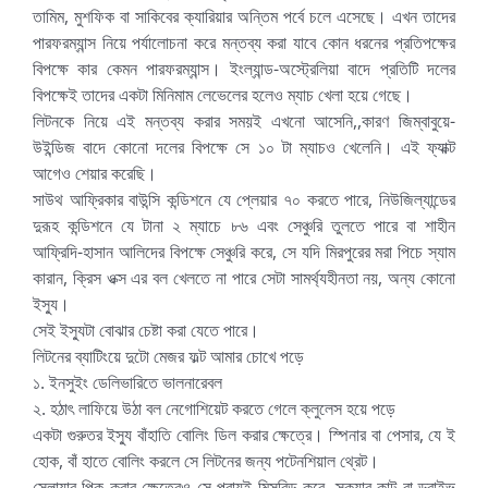
তামিম, মুশফিক বা সাকিবের ক্যারিয়ার অন্তিম পর্বে চলে এসেছে। এখন তাদের
পারফরম্যান্স নিয়ে পর্যালোচনা করে মন্তব্য করা যাবে কোন ধরনের প্রতিপক্ষের
বিপক্ষে কার কেমন পারফরম্যান্স। ইংল্যান্ড-অস্ট্রেলিয়া বাদে প্রতিটি দলের
বিপক্ষেই তাদের একটা মিনিমাম লেভেলের হলেও ম্যাচ খেলা হয়ে গেছে।
লিটনকে নিয়ে এই মন্তব্য করার সময়ই এখনো আসেনি,,কারণ জিম্বাবুয়ে-
উইন্ডিজ বাদে কোনো দলের বিপক্ষে সে ১০ টা ম্যাচও খেলেনি। এই ফ্যাক্ট
আগেও শেয়ার করেছি।
সাউথ আফ্রিকার বাউন্সি কন্ডিশনে যে প্লেয়ার ৭০ করতে পারে, নিউজিল্যান্ডের
দুরূহ কন্ডিশনে যে টানা ২ ম্যাচে ৮৬ এবং সেঞ্চুরি তুলতে পারে বা শাহীন
আফ্রিদি-হাসান আলিদের বিপক্ষে সেঞ্চুরি করে, সে যদি মিরপুরের মরা পিচে স্যাম
কারান, ক্রিস ওক্স এর বল খেলতে না পারে সেটা সামর্থ্যহীনতা নয়, অন্য কোনো
ইস্যু।
সেই ইস্যুটা বোঝার চেষ্টা করা যেতে পারে।
লিটনের ব্যাটিংয়ে দুটো মেজর ফল্ট আমার চোখে পড়ে
১. ইনসুইং ডেলিভারিতে ভালনারেবল
২. হঠাৎ লাফিয়ে উঠা বল নেগোশিয়েট করতে গেলে ক্লুলেস হয়ে পড়ে
একটা গুরুতর ইস্যু বাঁহাতি বোলিং ডিল করার ক্ষেত্রে। স্পিনার বা পেসার, যে ই
হোক, বাঁ হাতে বোলিং করলে সে লিটনের জন্য পটেনশিয়াল থ্রেট।
স্লোয়ার পিক করার ক্ষেত্রেও সে প্রায়ই মিসরিড করে, স্কয়ার কাট বা ড্রাইভ