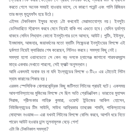
করতে গেলে অনেক সময়ই হাওয়ায় ভাসে, যে কারণে পয়েন্ট এবং গালি রিজিয়ন
তার জন্য মৃত্যুফাঁদ হয়ে উঠে।
এইসব টেকনিকাল ইস্যুর মধ্যে ১টা কখনোই মেরামতযোগ্য নয়। ইনসুইং
ডেলিভারিতে স্ট্রাগল করবে মেনে নিয়েই বাকি পথ এগুতে হবে। যেদিন দুর্ভাগ্য
থাকবে সেদিন লিথ্যাল কোনো ইনসুইংগার চলে আসবে, আউট। পন্টিং, ইউসুফ,
ইনজামাম, আজহার, জয়াবর্ধনের মতো ব্যাটিং লিজেন্ডরা ইনসুইংয়ের বিপক্ষে এই
দুর্বলতা নিয়েই ক্যারিয়ার শেষ করেছেন, লিটনও করবে। সমস্যা কিছু নেই।
সমস্যা হলো ওয়ানডেতে সে কেন বড় দলকে চ্যালেঞ্জ জাগানো পারফরম্যান্স
মাত্র একবার দেখাতে পারলো, সেই ফ্যাক্ট অনুসন্ধান।
আমি একদমই অবাক হব না যদি ইংল্যান্ডের বিপক্ষে ৩ টি২০ এর ২টাতেই লিটন
স্যাম কারানের শিকার হয়।
এরকম স্পেসিফিক বোলারকেন্দ্রিক কিছু জটিলতা লিটনের প্রায়ই ঘটে। একসময়
আফগানিস্তানের মুজিবের বিপক্ষে সে ছিল অতি প্রেডিক্টেবল। ভারতের মুহাম্মদ
সিরাজ, শ্রীলংকার লাহিরু কুমারা, ওয়েস্ট ইন্ডিজের আকিল হোসেন,
নিউজিল্যান্ডের টিম সাউদি, সাউথ আফ্রিকার তাবরেজ শামসি, পাকিস্তানের
মোহাম্মদ নওয়াজ— এরা যখনই লিটনের বিপক্ষে বোলিং করবে, আপনি ধরে নিতে
পারেন আউট হওয়ার চান্স তুলনামূলক বেড়ে গেল!
এটা কি টেকনিকাল সমস্যা?