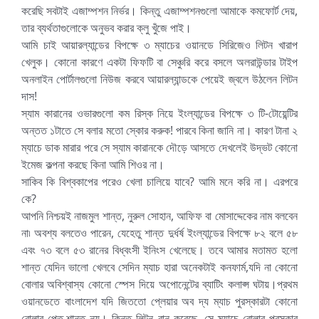
করেছি সবটাই এজাম্পশন নির্ভর। কিন্তু এজাম্পশনগুলো আমাকে কমফোর্ট দেয়,
তার ব্যর্থতাগুলোকে অনুভব করার ক্লু খুঁজে পাই।
আমি চাই আয়ারল্যান্ডের বিপক্ষে ৩ ম্যাচের ওয়ানডে সিরিজেও লিটন খারাপ
খেলুক। কোনো কারণে একটা ফিফটি বা সেঞ্চুরি করে বসলে অলরাউন্ডার টাইপ
অনলাইন পোর্টালগুলো নিউজ করবে আয়ারল্যান্ডকে পেয়েই জ্বলে উঠলেন লিটন
দাস!
স্যাম কারানের ওভারগুলো কম রিস্ক নিয়ে ইংল্যান্ডের বিপক্ষে ৩ টি-টোয়েন্টির
অন্তত ১টাতে সে বলার মতো স্কোর করুক! পারবে কিনা জানি না। কারণ টানা ২
ম্যাচে ডাক মারার পরে সে স্যাম কারানকে দৌড়ে আসতে দেখলেই উদ্ভট কোনো
ইমেজ কল্পনা করছে কিনা আমি শিওর না।
সাকিব কি বিশ্বকাপের পরেও খেলা চালিয়ে যাবে? আমি মনে করি না। এরপরে
কে?
আপনি নিশ্চয়ই নাজমুল শান্ত, নুরুল সোহান, আফিফ বা মোসাদ্দেকের নাম বলবেন
না৷ অবশ্য বলতেও পারেন, যেহেতু শান্ত দুর্ধর্ষ ইংল্যান্ডের বিপক্ষে ৮২ বলে ৫৮
এবং ৭৩ বলে ৫৩ রানের বিধ্বংসী ইনিংস খেলেছে। তবে আমার মতামত হলো
শান্ত যেদিন ভালো খেলবে সেদিন ম্যাচ হারা অনেকটাই কনফার্ম,যদি না কোনো
বোলার অবিশ্বাস্য কোনো স্পেস দিয়ে অপোনেন্টের ব্যাটিং কলাপ্স ঘটায়।প্রথম
ওয়ানডেতে বাংলাদেশ যদি জিততো প্লেয়ার অব দ্য ম্যাচ পুরস্কারটা কোনো
বোলার পেত,শান্ত নয়। কিন্তু লিটন রান করেছে, সে ম্যাচে বোলার পুরস্কার