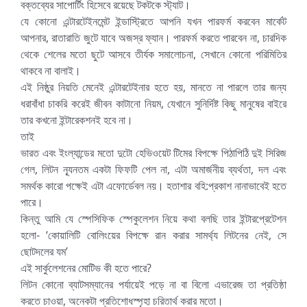
বক্তব্যের সাপোর্টিং হিসেবে রয়েছে টকটকে স্ট্যাট।
যে কোনো এন্টারটেইনমেন্ট ইন্ডাস্ট্রিতে আপনি যখন পারফর্ম করবেন মার্কেট
আপনার, রাতারাতি জুটে যাবে অজস্র ফ্যান। পারফর্ম করতে পারবেন না, চারদিক
থেকে শেলের মতো ছুটে আসবে তীর্যক সমালোচনা, সেখানে কোনো পরিমিতির
থাকবে না বালাই।
এই নিষ্ঠুর নিয়তি মেনেই এন্টারটেইনার হতে হয়, মানতে না পারলে তার জন্য
ধরাবাঁধা চাকরি করেই জীবন কাটানো নিয়ম, যেখানে সুনির্দিষ্ট কিছু মানুষের বাইরে
তার কখনো ইন্টারেকশনই হবে না।
তাই
ভারত এবং ইংল্যান্ডের মতো দুটো হেভিওয়েট টিমের বিপক্ষে পিঠাপিঠি দুই সিরিজ
গেল, লিটন ন্যূনতম একটা ফিফটি পেল না, এটা অমার্জনীয় ব্যর্থতা, দল এবং
সমর্থক কারো পক্ষেই এটা এফোর্ডেবল নয়। হতাশার বহি:প্রকাশ নানাভাবেই হতে
পারে।
কিন্তু আমি যে স্পেসিফিক স্পেকুলেশন নিয়ে কথা বলছি তার ইন্টারপ্রেটেশন
হলো- ‘কোয়ালিটি বোলিংয়ের বিপক্ষে রান করার সামর্থ্য লিটনের নেই, সে
ছোটদলের যম’
এই সার্কুলেশনের মোটিভ কী হতে পারে?
লিটন কোনো ব্যাটসম্যানের পর্যায়েই পড়ে না বা বিলো এভারেজ তা প্রতিষ্ঠা
করতে চাওয়া, অনেকটা প্রতিশোধস্পৃহা চরিতার্থ করার মতো।