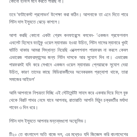
কোনো ইনিংস মনে করতে পারছি না।
তবে ‘ফাটাকেস্ট প্রলোভন’ উপেক্ষা করা কঠিন। আপনাকে তা এনে দিতে পারে
লিটন দাস ইস্যুতে ঝেড়ে কাশলে।
আশা করছি কোনো একটা প্রেস কনফারেন্সে বলবেন- ‘একজন প্রফেশনাল
এথলেট হিসেবে যতটুকু ওয়েল ম্যানারড হওয়া উচিত, লিটন দাসের ম্যানারে খুবই
ঘাটতি থাকায় আমরা সিদ্ধান্ত নিয়েছি এক্সেপশনাল পারফরম না করলে কেবল
এভারেজ পারফরম্যান্সের জন্য লিটন দাসকে আর সুযোগ দিব না। এভারেজ
পারফরমই যদি করে সেখানে একজন ওয়েল ম্যানারড প্লেয়ারকে সুযোগ দেয়া
উচিত, কারণ তাদের কাছে মিডিয়াকর্মীদের অনেকরকম প্রত্যাশা থাকে, তারা
সমাজের আইডল’
আমি আপনাকে নিশ্চয়তা দিচ্ছি এই স্টেটমেন্টটা সাহস করে একবার দিয়ে দিলে বুক
থেকে বিরাট পাথর নেমে যাবে আপনার, রাতারাতি আপনি মিঠুন চক্রবর্তীর মর্যাদা
পাবেন ৩ দিন ধরে।
লিটন দাস ইস্যুতে আপনার মন্তব্যগুলো অফেন্সিভ।
টি২০ তে বাংলাদেশ অতি বাজে দল, এর মধ্যেও যদি জিজ্ঞেস করি বাংলাদেশের