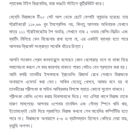
প্যাকেজ টাইপ ক্রিকেটার, যারা ভাঙতি স্টাইলে কন্ট্রিবিউট করে।
মেহেদি মিরাজকে টি২০ সেট আপ থেকে ছেটে ফেলাটা ব্লান্ডার হয়েছে৷ তার
স্ট্রাইকরেট ১১৮.৬৬ খুব ইমপ্রেসিভ নয়, কিন্তু আপনার অধিনায়ক যেখানে
মাত্র ১১১ স্ট্রাইকরেটের টপ অর্ডার, সেখানে তার ২ ওভার বোলিং-ফিল্ডিং এবং
ব্যাটিং মিলিয়ে কেন বিবেচনায় রাখা হলো না, এর একটাই ব্যাখ্যা হতে পারে
আপনার ক্রিকেট সংক্রান্ত সাবেকি ধাঁচের চিন্তা।
আপনি গতকাল প্রেস কনফারেন্সে বলেছেন কোন খেলোয়াড় দলে না থাকা নিয়ে
সমালোচনা করলে সে কার জায়গায় থাকতে পারত সেটাও যেন প্রস্তাব করা হয়।
আমি বলছি তানভীর ইসলামকে ট্রাভেলিং রিজার্ভ রেখে সেখানে মিরাজকে
অনায়াসে এফোর্ড করা যেত। সাকিব যেহেতু খেলবে, আমার মনে হয় না
তানভীরের শ্রীলংকা বা সাউথ আফ্রিকার বিপক্ষে ম্যাচে কোনো সুযোগ থাকবে।
শ্রীলংকা বোলিং ওপেন করায় থিকসানাকে দিয়ে। গত এশিয়া কাপে মিরাজ তাকে
দারুণ সামলেছে৷ আপনার ওপেনার তানজিদ এবং সৌম্য স্পিনে খাবি খায়,
ইতোমধ্যেই ডেটা দিয়ে প্রমাণিত৷ মিরাজ কখনো শেখ মাহেদির কম্পিটিটর হতে
পারে না। মিরাজকে অনায়াসে ৫-৬ এ ব্যাটসম্যান হিসেবে খেলিয়ে দেয়া যায়,
হ্যান্ডি অপশন।