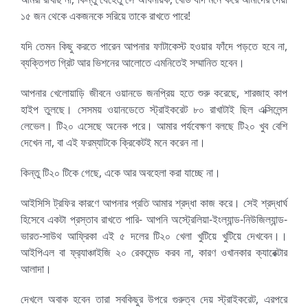
১৫ জন থেকে একজনকে সরিয়ে তাকে রাখতে পারে!
যদি তেমন কিছু করতে পারেন আপনার ফাটাকেস্ট হওয়ার ফাঁদে পড়তে হবে না,
ব্যক্তিগত গ্রিট আর ভিশনের আলোতে এমনিতেই সম্মানিত হবেন।
আপনার খেলোয়াড়ি জীবনে ওয়ানডে জনপ্রিয় হতে শুরু করেছে, শারজাহ কাপ
হাইপ তুলছে। সেসময় ওয়ানডেতে স্ট্রাইকরেট ৮০ রাখাটাই ছিল এক্সিলেন্স
লেভেল। টি২০ এসেছে অনেক পরে। আমার পর্যবেক্ষণ বলছে টি২০ খুব বেশি
দেখেন না, বা এই ফরম্যাটকে ক্রিকেটই মনে করেন না।
কিন্তু টি২০ টিকে গেছে, একে আর অবহেলা করা যাচ্ছে না।
আইসিসি ট্রফির কারণে আপনার প্রতি আমার শ্রদ্ধা কাজ করে। সেই শ্রদ্ধার্ঘ
হিসেবে একটা প্রস্তাব রাখতে পারি- আপনি অস্ট্রেলিয়া-ইংল্যান্ড-নিউজিল্যান্ড-
ভারত-সাউথ আফ্রিকা এই ৫ দলের টি২০ খেলা খুটিয়ে খুটিয়ে দেখবেন।।
আইপিএল বা ফ্র
্যাঞ্চাইজি ২০ রেকমেন্ড করব না, কারণ ওখানকার ক্যারেক্টার
আলাদা।
দেখলে অবাক হবেন তারা সবকিছুর উপরে গুরুত্ব দেয় স্ট্রাইকরেট, এরপরে