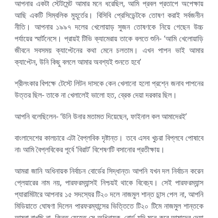
আপনার একটা স্টেটমেন্ট আমার মনে ধরেছিল, আমি প্রবল প্রতাপে অপেক্ষায়
আছি একটি সিম্বলিক মুহূর্তের। বিসিবি প্রেসিডেন্টকে তোষণ করাই সর্বজনীন
নীতি। আপনার ১৯৯৭ দলের খেলোয়াড় সুজন তোষণকে নিয়ে গেছেন উচ্চ
পর্যায়ের স্মার্টনেসে। প্রায়ই টিভি ক্যামেরায় তাকে বলতে শুনি- ‘আমি খেলোয়াড়ি
জীবনে সবসময় ক্যাপ্টেনের কথা মেনে চলতাম। এখন পাপন ভাই আমার
ক্যাপ্টেন, উনি কিছু বললে আমার অবশ্যই শুনতে হবে’
শ্রীলংকার বিপক্ষে টেস্টে লিটন দাসকে কেন খেলানো হলো প্রশ্নে জনাব পাপনের
উত্তর ছিল- তাকে না খেলালেই ভালো হত, ব্রেক দেয়া দরকার ছিল।
আপনি বলেছিলেন- ‘উনি উনার মতামত দিয়েছেন, ফাইনাল কল আমাদেরই’
বাংলাদেশের কালচারে এটা বৈপ্লবিক দৃষ্টান্ত। তবে এসব খুচরা বিপ্লবে পোষাবে
না৷ আমি বৈপ্লবিকের পূর্বে ‘বিরাট’ বিশেষণটি বসানোর প্রতীক্ষায়।
আমরা জানি অধিনায়ক নির্বাচন বোর্ডের সিদ্ধান্ত৷ আপনি যখন দল নির্বাচন করেন
প্লেয়ারের নাম নয়, পারফরম্যান্সই নিশ্চয়ই থাকে বিবেচ্য। সেই পারফরম্যান্স
প্যারামিটারে আপনার ১৫ সদস্যের টি২০ দলে নাজমুল শান্ত চান্স পেল না, আপনি
মিডিয়াতে ঘোষণা দিলেন পারফরম্যান্সের ভিত্তিতে টি২০ টিমে নাজমুল শান্তকে
আমরা রাখছি না, কিন্তু যেহেতু সে অধিনায়ক, বোর্ড যদি মনে করে আমাদের দেয়া