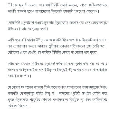
নির্বাচক হয়ে উচ্চবেতন আর ফ্যাসিলিটি ভোগ করবেন, তাতে ব্যক্তিগতভাবে
আপনি লাভবান হলেও বাংলাদেশের ক্রিকেটে ইমপ্যাক্ট পড়বে না একচুলও।
কোয়ালিটি প্লেয়ার না হওয়ার মূল দায় ক্রিকেট অপারেশন্স এবং গেম ডেভেলপমেন্ট
উইংয়ের। তারা আদ্যন্ত ব্যর্থ।
আমি মনে করি জালাল ইউনুসকে অব্যাহতি দিয়ে আপনাকে ক্রিকেট অপারেশনস
এর চেয়ারম্যান করলে আপনার মুন্সিয়ানা বোঝার সত্যিকারের চান্স তৈরি হত।
ছোটবেলা থেকে দেখছি এই ব্যক্তি বিসিবির কোনো না কোনো পদে যুক্ত।
আমি যদি একজন দীর্ঘদিনের ক্রিকেট দর্শক হিসেবে প্রশ্ন করি গত ১৫ বছরে
বাংলাদেশের ক্রিকেটে জালাল ইউনুসের ইমপ্যাক্ট কী, আমার মনে হয় না কনভিন্সিং
কোনো জবাব পাব।
যে কোনো সংগঠনের সাফল্য নির্ভর করে সাধারণ সম্পাদকের পারফরম্যান্সের উপর,
সভাপতি ফেসভ্যালুর বাইরে কিছু না। আমাদের প্রতিটি সংগঠন ফেইল করে
মূলত ক্লিকবাজ প্রকৃতির সাধারণ সম্পাদকদের বিহাইন্ড দ্য সিন কার্যকলাপের
খেসারত হিসেবে।