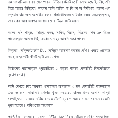
বরং সাংবাদিকদের বলা যেত পারত- ‘লিটনের স্ট্রাইকরেট কম থাকছে ইদানীং, এটা
নিয়ে আমরা চিন্তিত’! জাকের আলি অনিক না কিপার না ফিনিশার ধরনের এক
প্লেয়ার যার দলে আসাটাও কোচ সালাহউদ্দিনের ভাইরাল হওয়া মন্তব্যসূত্রে,
তার ব্যাক আপ অপশন আমাদের সেরা টি২০ ব্যাটসম্যান!!
আমরা যদি শান্ত, সৌম্য, হৃদয়, সাকিব, রিয়াদ, লিটনের শেষ ১৫ টি২০
পারফরম্যান্স আমলে নিই, আমার মনে হয় আপনি লজ্জা পাবেন!
বিশ্বকাপ সন্নিকটে তাই টি২০ কেন্দ্রিক আলাপই করলাম বেশি। এবছর ওয়ানডে
আছে মাত্র ৩টি৷ টেস্টে দুটো ম্যাচ গেছে।
নির্বাচকের পারফরম্যান্স প্যারামিটারে ১ নম্বরে থাকবে কোয়ালিটি ক্রিকেটারকে
সুযোগ দেয়া।
আমি দেখতে চাই আপনার শাসনামলে বাংলাদেশ ৩ জন কোয়ালিটি ব্যাটসম্যান
এবং ৩ জন কোয়ালিটি বোলার খুঁজে পেয়েছে, যাদের উপর আপনি আস্থা
রেখেছিলেন। পেসার নাহিদ রানাকে টেস্টে সুযোগ দেয়ায় ১ জন বোলারের কোটা
পূরণ হয়েছে। বাকিগুলোর অপেক্ষায়।
প্রতিষ্ঠিত প্লেয়ার যেমন লিটন-শান্ত-মিরাজ-সৌম্য-তাসকিন-মুস্তাফিজ-