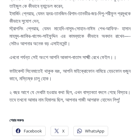
তাইজুল কে কীভাবে হ্যান্ডেল করেন,
ইমার্জিং প্লেয়ার, যেমন হৃদয়-তানজিদ-রিশাদ-তানভীর-জয়-দিপু-শরীফুল প্রমুখকে
কীভাবে সুযোগ দেন,
স্ট্রাগলিং প্লেয়ার, যেমন মাহেদি-নাসুম-সোহান-নাঈম শেখ-আফিফ- হাসান
মাহমুদ-জাকির-খালেদ-সাইফুদ্দিন এর কামব্যাকে কীভাবে অবদান রাখেন—-
সেটাও আপনার অনেক বড় এসাইনমেন্ট।
এখনো পর্যন্ত সেই অংশে আপনি আকাশ-বাতাস সাক্ষ্মী রেখে ফেইল।।
ফাটাকেস্ট সিনেমাতেই থাকুক বরং, আপনি মাইক্রোফোন নামিয়ে হেডফোন গুজুন
কানে, মস্তিষ্ক চালু হোক।
২ বছর আগে যে দেখাটা হওয়ার কথা ছিল, এখন বাস্তবতা বদলে গেছে বিস্তর।
তবে তখনো আমার নাম হিমালয় ছিল, আপনার গাজী আশরাফ হোসেন লিপু!
শেয়ার করুনঃ
Facebook
X
WhatsApp