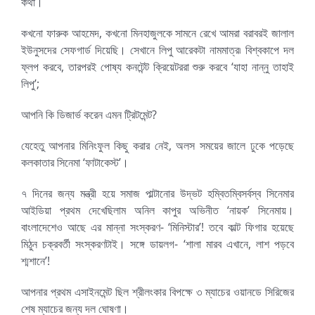
কথা।
কখনো ফারুক আহমেদ, কখনো মিনহাজুলকে সামনে রেখে আমরা বরাবরই জালাল
ইউনুসদের সেফগার্ড দিয়েছি। সেখানে লিপু আরেকটা নামমাত্র৷ বিশ্বকাপে দল
ফ্লপ করবে, তারপরই পোষ্য কনটেন্ট ক্রিয়েটররা শুরু করবে ‘যাহা নান্নু তাহাই
লিপু’;
আপনি কি ডিজার্ভ করেন এমন ট্রিটমেন্ট?
যেহেতু আপনার মিনিংফুল কিছু করার নেই, অলস সময়ের জালে ঢুকে পড়েছে
কলকাতার সিনেমা ‘ফাটাকেস্ট’।
৭ দিনের জন্য মন্ত্রী হয়ে সমাজ পাল্টানোর উদ্ভট হম্বিতম্বিসর্বস্ব সিনেমার
আইডিয়া প্রথম দেখেছিলাম অনিল কাপুর অভিনীত ‘নায়ক’ সিনেমায়।
বাংলাদেশেও আছে এর মান্না সংস্করণ- ‘মিনিস্টার’! তবে কাল্ট ফিগার হয়েছে
মিঠুন চক্রবর্তী সংস্করণটাই। সঙ্গে ডায়লগ- ‘শালা মারব এখানে, লাশ পড়বে
শ্মশানে’!
আপনার প্রথম এসাইনমেন্ট ছিল শ্রীলংকার বিপক্ষে ৩ ম্যাচের ওয়ানডে সিরিজের
শেষ ম্যাচের জন্য দল ঘোষণা।