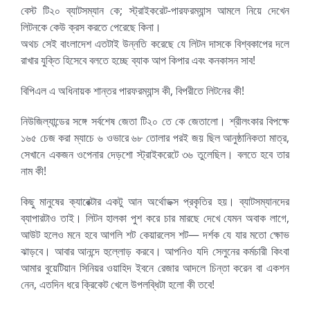
বেস্ট টি২০ ব্যাটসম্যান কে; স্ট্রাইকরেট-পারফরম্যান্স আমলে নিয়ে দেখেন
লিটনকে কেউ ক্রস করতে পেরেছে কিনা।
অথচ সেই বাংলাদেশ এতটাই উন্নতি করেছে যে লিটন দাসকে বিশ্বকাপের দলে
রাখার যুক্তি হিসেবে বলতে হচ্ছে ব্যাক আপ কিপার এবং কনকাসন সাব!
বিপিএল এ অধিনায়ক শান্তর পারফরম্যান্স কী, বিপরীতে লিটনের কী!
নিউজিল্যান্ডের সঙ্গে সর্বশেষ জেতা টি২০ তে কে জেতালো। শ্রীলংকার বিপক্ষে
১৬৫ চেজ করা ম্যাচে ৬ ওভারে ৬৮ তোলার পরই জয় ছিল আনুষ্ঠানিকতা মাত্র,
সেখানে একজন ওপেনার দেড়শো স্ট্রাইকরেটে ৩৬ তুলেছিল। বলতে হবে তার
নাম কী!
কিছু মানুষের ক্যারেক্টার একটু আন অর্থোডক্স প্রকৃতির হয়। ব্যাটসম্যানদের
ব্যাপারটাও তাই। লিটন হালকা পুশ করে চার মারছে দেখে যেমন অবাক লাগে,
আউট হলেও মনে হবে আগলি শট কেয়ারলেস শট— দর্শক যে যার মতো ক্ষোভ
ঝাড়বে। আবার আনন্দে হুল্লোড় করবে। আপনিও যদি সেলুনের কর্মচারী কিংবা
আমার বুয়েটিয়ান সিনিয়র ওয়াহিদ ইবনে রেজার আদলে চিন্তা করেন বা একশন
নেন, এতদিন ধরে ক্রিকেট খেলে উপলব্ধিটা হলো কী তবে!