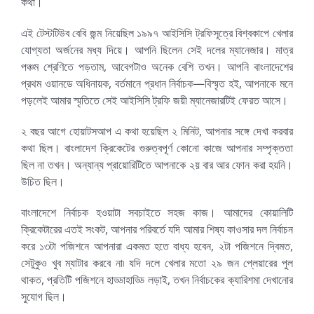
কথা।
এই টেস্টটিউব বেবি জন্ম নিয়েছিল ১৯৯৭ আইসিসি ট্রফিসূত্রে বিশ্বকাপে খেলার
যোগ্যতা অর্জনের মধ্য দিয়ে। আপনি ছিলেন সেই দলের ম্যানেজার। মাত্র
পঞ্চম শ্রেণিতে পড়তাম, আবেগটাও অনেক বেশি তখন। আপনি বাংলাদেশের
প্রথম ওয়ানডে অধিনায়ক, বর্তমানে প্রধান নির্বাচক—বিস্মৃত হই, আপনাকে মনে
পড়লেই আমার স্মৃতিতে সেই আইসিসি ট্রফি জয়ী ম্যানেজারটিই ফেরত আসে।
২ বছর আগে হোয়াটসআপ এ কথা হয়েছিল ২ মিনিট, আপনার সঙ্গে দেখা করবার
কথা ছিল। বাংলাদেশ ক্রিকেটের গুরুত্বপূর্ণ কোনো কাজে আপনার সম্পৃক্ততা
ছিল না তখন। অন্যান্য প্রায়োরিটিতে আপনাকে ২য় বার আর ফোন করা হয়নি।
উচিত ছিল।
বাংলাদেশে নির্বাচক হওয়াটা সবচাইতে সহজ কাজ। আমাদের কোয়ালিটি
ক্রিকেটারের এতই সংকট, আপনার পরিবর্তে যদি আমার শিষ্য কাওসার দল নির্বাচন
করে ১৩টা পজিশনে আপনারা একমত হতে বাধ্য হবেন, ২টা পজিশনে দ্বিমত,
সেটুকুও খুব ম্যাটার করবে না৷ যদি দলে খেলার মতো ২৯ জন প্লেয়ারের পুল
থাকত, প্রতিটি পজিশনে হাড্ডাহাড্ডি লড়াই, তখন নির্বাচকের ক্যারিশমা দেখানোর
সুযোগ ছিল।