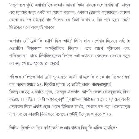
‘নতুন বলে খুবই অধারাবাহিক হওয়ায় আমরা লিটন দাসকে দলে রাখছি না’- মাত্র
এক ম্যাচের জন্য একটা দল ঘোষণা করলেন, একজন রেগুলার প্লেয়ারকে একাদশ
থেকে নয় দল থেকেই বাদ দিলেন, যে কিনা আবার ২ দিন পরে হওয়া টেস্ট
সিরিজের দলে অবশ্যই থাকবে।
আপনার স্টেটমেন্ট কি যথার্থ ছিল ভাই? লিটন দাস ওপেনার হিসেবে সর্বশেষ
খেলেছিল বিশ্বকাপে অস্ট্রেলিয়ার বিপক্ষে। তার আগে শ্রীলংকা এবং
পাকিস্তান। মাঝে নিউজিল্যান্ডের বিপক্ষে ৩টা ওয়ানডে খেললেও সেখানে নতুন
বল নয়, খেলতে হয়েছে ৪ নম্বরে!
শ্রীলংকার বিপক্ষে টানা দুটো শূন্য রানে আউট না হলে কি তাকে বাদ দিতেন? ধরা
যাক প্রথম ম্যাচে ১৭, দ্বিতীয় ম্যাচে ০; দুটোই খারাপ পারফরম্যান্স!
কিন্তু যেহেতু ২ ম্যাচে শূন্য, ফেসবুক উত্তাল, আপনি কেবল ফেসবুককেই ফিড
করেছেন। নইলে একটা অগুরুত্বপূর্ণ দ্বিপাক্ষিক সিরিজের মাত্র ১ ম্যাচের একটা
স্কোয়াড দিতে একটা ছোট্ট প্রেস রিলিজই যথেষ্ট, সেখানে বাদ পড়া খেলোয়াড়ের
নাম এবং যে কারণটা ভিডিওতে বলেছেন ওটাই উল্লেখ থাকতে পারত।
ভিডিও ক্লিপিংস দিয়ে ফাটাকেস্ট হওয়ার বাইরে কিছু কি এচিভ হয়েছিল?