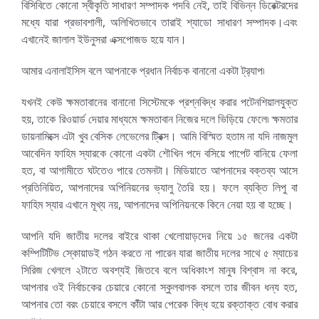
বিসিবিতে কোনো স্বীকৃতি সাধারণ সম্পাদক পদবি নেই, তাই বিভিন্ন ডিরেক্টরদের
মধ্যে যারা প্রভাবশালী, অলিখিতভাবে তারাই শ্যাডো সাধারণ সম্পাদক।এবং
এখানেই জালাল ইউনুসরা এক্সপোজড হয়ে যান।
আমার এনালাইসিস বলে আপনাকে প্রধান নির্বাচক বানানো একটা ট্র
্যাপ৷
যখনই কেউ ক্ষমতাবানের বানানো সিস্টেমকে প্রশ্নবিদ্ধ করার পটেনশিয়ালযুক্ত
হয়, তাকে রিওয়ার্ড দেয়ার মাধ্যমে ক্ষমতাবান নিজের দলে ভিড়িয়ে ফেলে৷ ক্ষমতার
ডায়নামিক্সে এটা খুব বেসিক লেভেলের ট্রিক্স। আমি বিস্মিত হতাম না যদি নাজমুল
আবেদিন ফাহিম স্যারকে কোনো একটা শৌখিন পদে বসিয়ে পাপেট বানিয়ে ফেলা
হত, বা আগামীতে ঘটতেও পারে তেমনটা। মিডিয়াতে আপনাদের বক্তব্য আসে
প্রতিনিয়িত, আপনাদের অপিনিয়নের ভ্যালু তৈরি হয়। ফলে ব্যক্তি লিপু বা
ফাহিম স্যার এখানে মূখ্য নয়, আপনাদের অপিনিয়নকে কিনে নেয়া হয় বা হচ্ছে।
আপনি যদি জাতীয় দলের বাইরে থাকা খেলোয়াড়দের নিয়ে ১৫ জনের একটা
কম্পিটিটিভ স্কোয়াডই গঠন করতে না পারেন যারা জাতীয় দলের সাথে ৫ ম্যাচের
সিরিজ খেললে ২টাতে অবশ্যই জিতবে বলে অধিকাংশ মানুষ বিশ্বাস না করে,
আপনার ওই নির্বাচকের চেয়ারে কোনো স্কুলবালক বসলে তার জীবন ধন্য হত,
আপনার তো বরং চেয়ারে বসলে কাঁঁটা আর পেরেক বিদ্ধ হয়ে রক্তাক্ত বোধ করার