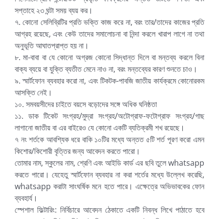
সপ্তাহে ২৩ ঘন্টা সময় ব্যয় কর।
৭. কোনো সেলিব্রিটির প্রতি ভক্তি কাজ করে না, বরং তার/তাদের কাজের প্রতি
আগ্রহ রয়েছে, এবং কেউ তাদের সমালোচনা বা নিন্দা করলে খারাপ লাগে না তথা
অনুভূতি আঘাতপ্রাপ্ত হয় না।
৮. মা-বাবা বা যে কোনো অগ্রজ কোনো সিদ্ধান্ত দিলে বা মন্তব্য করলে বিনা
বাক্য ব্যয়ে বা যুক্তি ব্যতীত মেনে নাও না, বরং মন্তব্যের কারণ শুনতে চাও।
৯. স্মার্টফোন ব্যবহার করো না, এবং টিকটক-পাবজি জাতীয় কার্যক্রমে কোনোরকম
আসক্তি নেই।
১০. সমবয়সীদের চাইতে বয়সে বড়োদের সঙ্গে অধিক ঘনিষ্ঠতা
১১. ডাক টিকেট সংগ্রহ/মুদ্রা সংগ্রহ/অটোগ্রাফ-ফটোগ্রাফ সংগ্রহ/গাছ
লাগানো জাতীয় বা এর বাইরেও যে কোনো একটি ব্যতিক্রমী শখ রয়েছে।
৭ নং শর্তকে আবশ্যিক ধরে বাকি ১০টির মধ্যে অন্তত ৫টি শর্ত পূরণ করো এমন
কিশোর/কিশোরী বৃত্তির জন্য আবেদন করতে পারো।
তোমার নাম, স্কুলের নাম, শ্রেণি এবং আইডি কার্ড এর ছবি তুলে whatsapp
করতে পারো। যেহেতু স্মার্টফোন ব্যবহার না করা শর্তের মধ্যে উল্লেখ করেছি,
whatsapp করাটা সাংঘর্ষিক মনে হতে পারে। এক্ষেত্রে অভিভাবকের ফোন
ব্যবহার্য।
স্পেশাল ফিল্টারিং: নির্বিচারে আবেদন ঠেকাতে একটি নিবন্ধ লিখে পাঠাতে হবে