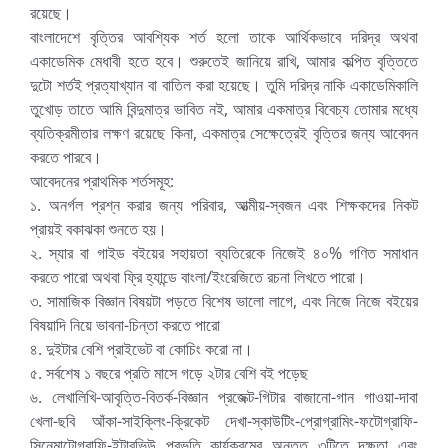
রয়েছে।
বাংলাদেশে বৃত্তির আবশ্যিক শর্ত হলো তাকে আর্থিকভাবে দরিদ্র অথবা
একাডেমিক মেধাবী হতে হবে। শুরুতেই জানিয়ে রাখি, আমার কল্পিত বৃত্তিতে
দুটো শর্তই প্রত্যাখ্যান বা বাতিল করা হয়েছে। তুমি দরিদ্র নাকি একাডেমিকালি
তুখোড় তাতে আমি বিন্দুমাত্র ভাবিত নই, আমার একমাত্র বিবেচ্য তোমার মধ্যে
ব্যতিক্রমীতার লক্ষণ রয়েছে কিনা, একমাত্র সেক্ষেত্রেই বৃত্তির জন্য আবেদন
করতে পারবে।
আবেদনের প্রাথমিক শর্তসমূহ:
১. অনর্গল প্রশ্ন করার জন্য পরিবার, আত্মীয়-স্বজন এবং শিক্ষকদের নিকট
প্রায়ই বকাঝকা শুনতে হয়।
২. স্যার বা গাইড বইয়ের সহায়তা ব্যতিরেকে নিজেই ৪০% গণিত সমাধান
করতে পারো অথবা ফ্রি হ্যান্ডে বাংলা/ইংরেজিতে রচনা লিখতে পারো।
৩. সামাজিক বিজ্ঞান বিষয়টা পড়তে বিশেষ ভালো লাগে, এবং নিজে নিজে বইয়ের
বিষয়াদি নিয়ে ভাবনা-চিন্তা করতে পারো
৪. দুইটার বেশি প্রাইভেট বা কোচিং করো না।
৫. সর্বশেষ ১ বছরে প্রতি মাসে গড়ে ২টার বেশি বই পড়েছ
৬. লেখালিখি-আবৃত্তি-বিতর্ক-বিজ্ঞান প্রজেক্ট-গিটার বাজানো-গান গাওয়া-দাবা
খেলা-ছবি আঁকা-সাইক্লিং-ক্রিকেট দেখা-স্কাউটিং-প্রোগ্রামিং-ফটোগ্রাফি-
সিনেমাটোগ্রাফি-ইন্টারভিউ প্রভৃতি কার্যক্রমের অন্তত ৩টিতে দক্ষতা এবং