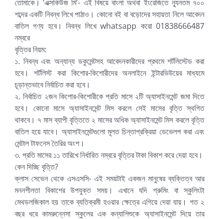
তোমাকে। ‘এক্সকিউজ মি’- এই বিষয়ে বাংলা অথবা ইংরেজিতে ন্যূনতম ৭০০
শব্দের একটি নিবন্ধ লিখে পাঠাও। কোনো বই বা বড়োদের সহায়তা নিলে আবেদন
বাতিল গণ্য হবে। নিবন্ধ লিখে whatsapp করো 01838666487
নম্বরে
বৃত্তির নিয়ম:
১. নিবন্ধ এবং অন্যান্য ডকুমেন্টসহ আবেদনকারীদের প্রথমে শর্টলিস্টেড করা
হবে। শর্টলিস্ট করা কিশোর-কিশোরীদের অনলাইনে ইন্টারভিউয়ের মাধ্যমে
চূড়ান্তভাবে নির্বাচিত করা হবে।
২. নির্বাচিত ২জন কিশোর-কিশোরীকে প্রতি মাসে ২টি অ্যাসাইনমেন্ট জমা দিতে
হবে। কোনো মাসে অ্যাসাইনমেন্ট মিস করলে সেই মাসের বৃত্তি স্থগিত
থাকবে। ৭ মাস ব্যাপী বৃত্তিতে ২ মাসের অধিক অ্যাসাইনমেন্ট মিস করলে বৃত্তি
বাতিল হয়ে যাবে। অ্যাসাইনমেন্টগুলো মূলত চিন্তাপ্রক্রিয়া ডেভেলপ করা এবং
মেন্টাল টাফনেস তৈরির অংশ।
৩. প্রতি মাসের ১১ তারিখে নির্ধারিত নম্বরে বৃত্তির টাকা বিকাশ করে দেয়া হবে।
কেন দিচ্ছি বৃত্তি?
ক্লাস সেভেন থেকে এসএসসি- এই সময়টাই একজন মানুষের ব্যক্তিত্ব আর
মননশীলতা বিকাশের উপযুক্ত সময়। এখানে যদি গ্রুমিং বা স্কুলিংটা
মেথডলজিকাল হয় তাকে ব্যতিক্রমী হওয়ার ক্ষেত্রে এগিয়ে দেয়া যায়। গত ২
বছর ধরে কামরুন্নেসা স্কুলের এক কন্যাশিশুকে অ্যাসাইনমেন্ট দিয়ে তার