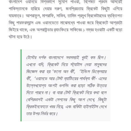
বাংলাদেশ ওয়ানডে বিশ্বকাপে সুযোগ পাওয়া, বিশেষত প্রথম আসরেই
পাকিস্তানকে হারিয়ে দেয়ার দরুণ, জনপ্রিয়তায় ক্রিকেট কিছুটা এগিয়ে
যায়মাত্র। আশরাফুল, মাশরাফি, সাকিব, তামিম প্রমুখ ক্রিকেটারদের ব্যক্তিগত
কিছু পারফরম্যান্স এবং ওয়ানডেতে মাঝেমধ্যে পাওয়া জয়ে ক্রিকেটে আগ্রহটা
জিইয়ে থাকে, এবং অলরাউন্ডার র‍্যাংকিংয়ে সাকিবের ১ নম্বর হওয়াটা একটি বড়ো
ঘটনা হয়ে উঠে।
টেস্টের দর্শক বাংলাদেশে সবসময়ই খুবই কম ছিল।
এখনো যদি, ক্রিকেট নিয়ে স্ট্যাটাস দেয়া মানুষদের
জিজ্ঞেস করা হয় ‘ফলো অন কী’, ‘ইনিংস ডিক্লেয়ার
কী’, ‘ওয়ানডে আর টেস্ট ব্যাটিংয়ের পার্থক্য কী’- এদের
উল্লেখযোগ্য অংশই গুগলিং করা ছাড়া সঠিক উত্তর
দিতে পারবে না। বা যারা টেস্ট ক্রিকেট নিয়ে কথা বলে
বেশিরভাগই একটা সেশনের কিছু অংশ দেখে, কিছুটা
ক্রিকইনফোতে খবর নিয়ে, এবং বাকিটা হাইলাইটস দেখে
তার উপর নির্ভর করে।