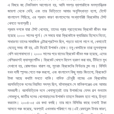
এ বিষয়ে বহু টেকনিকাল আলোচনা হয়, আমি সমগ্র ব্যাপারটাকে মনস্তাত্ত্বিক
জায়গা থেকে দেখি, এবং তার ভিত্তিতে আমার অনুসিদ্ধান্ত হলো, টেস্টে
বাংলাদেশ পিছিয়ে, এর প্রধান কারণ বাংলাদেশের সংখ্যাগরিষ্ঠ ক্রিকেটার টেস্ট
খেলতে অনাগ্রহী।
প্রথম দশকে যারা টেস্ট খেলেছে, তাদের প্রায় প্রত্যেকের ক্রিকেট জীবন শুরু
হয়েছে ২০০০ সালের পূর্বে। সে সময়ে যারা ক্রিকেটকে ক্যারিয়ার হিসেবে নিতো,
সাধারণত তাদের সামাজিক এন্টারপ্রেটেশন ছিল, পড়তে ভালো লাগে না, খেলাতেই
যেহেতু সময় নষ্ট হয়, এটা দিয়েই উপার্জন হোক। তবু খেলাটাকে তারা তুলনামূলক
বেশি ভালোবাসতো। ২০০০ সালের পরে যাদের ক্রিকেট জীবন শুরু হয়েছে, এদের
বেশিরভাগই ক্যালকুলেটিভ। ক্রিকেট খেললে বিদেশ ভ্রমণ করা যায়, টিভিতে মুখ
দেখানো হয়, রোজগারও খারাপ নয়, সুতরাং ক্রিকেটের ফিউচার মন্দ নয়। বিসিবি
যখন দামী স্পন্সর পেতে শুরু করলো, এবং বাংলাদেশ কিছু ম্যাচ জিতলো, ক্রিকেটে
টাকা আছে কথাটা শুনতে থাকি। নাদিফ চৌধুরী নামের এক ক্রিকেটার
বয়সভিত্তিক দলের নিয়মিত সদস্য ছিল, ঘটনাক্রমে সে মানিকগঞ্জের এবং আমার
সমবয়সী। বয়সভিত্তিক দলে খেলাসূত্রেই তার উপার্জনের যেসব গল্প শুনতাম
লোকমুখে, জাতীয় দলের খেলোয়াড়দের উপার্জন তাহলে কিরকম হতে পারে, চিন্তা
করতাম। ২০০৪-০৫ এর কথা বলছি। তার মানে বিসিবির কাছে তখনই টাকা
আসতে শুরু করেছে, অবশ্যই এখনকার পরিমাণে নয়।এই রেফারেন্স টানার কারণ,