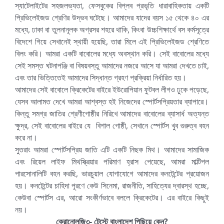
স্যাটেলাইটের সহজলভ্যতা, ফেসবুকের বিপ্লব প্রভৃতি ধারাবাহিকতায় একটি
প্রিভিলেইজড শ্রেণির উদ্ভব ঘটেছে। আমাদের যাদের বয়স ১৫ থেকে ৪০ এর
মধ্যে, ঢাকা বা তুলনানূলক অগ্রসর শহরে থাকি, কিংবা উচ্চশিক্ষার্থে বস কর্মসূত্রে
বিদেশে গিয়ে সেখানেই স্থায়ী হয়েছি, তারা মিলে এই প্রিভিলেইজড শ্রেণিতে
বিলং করি। আমরা একটি বাবোলের মধ্যে অবস্থান করি। সেই বাবোলের মধ্যে
সেই সমস্ত ঘটনাপঞ্জি বা বিষয়বস্তু আমাদের নজরে আসে যা আমরা দেখতে চাই,
এবং তার ভিত্তিতেই আমাদের সিদ্ধান্ত গ্রহণ প্রক্রিয়া নির্ধারিত হয়।
আমাদের সেই বাবোলে ক্রিকেটের বাইরে ইউরোপিয়ান ফুটবল লীগও ঢুকে পড়েছে,
যেসব আলামত দেখে আমরা আশ্বস্ত হই নিজেদের স্পোর্টসপ্রিয়তার ব্যাপারে।
কিন্তু সমগ্র জাতির শ্রেণীগোষ্ঠীর নিরিখে আমাদের বাবোলের ব্যাসার্ধ অত্যন্ত
ক্ষুদ্র, সেই বাবোলের বাইরে যে বিশাল গোষ্ঠী, সেখানে স্পোর্টস খুব গুরুত্ব বহন
করে না।
সুতরাং আমরা স্পোর্টসপ্রিয় জাতি এটি একটি নিছক মিথ। আমাদের সামাজিক
এবং রিয়েল লাইফ মিথস্ক্রিয়ার পরিমাণ হ্রাস পেয়েছে, আমরা মাল্টিপল
পারসোনালিটি বহন করছি, ভারচুয়াল যোগাযোগে আমাদের কনটেন্টের প্রয়োজন
হয়। কনটেন্টের চাহিদা পূরণে কেউ সিনেমা, রাজনীতি, সাহিত্যের দ্বারস্থ হচ্ছে,
কেউবা স্পোর্টস এর, আরো সংকীর্ণভাবে বললে ক্রিকেটের। এর বাইরে কিছুই
নয়।
ক্রোনোলজি৩- টেস্টে বাংলাদেশ পিছিয়ে কেন?