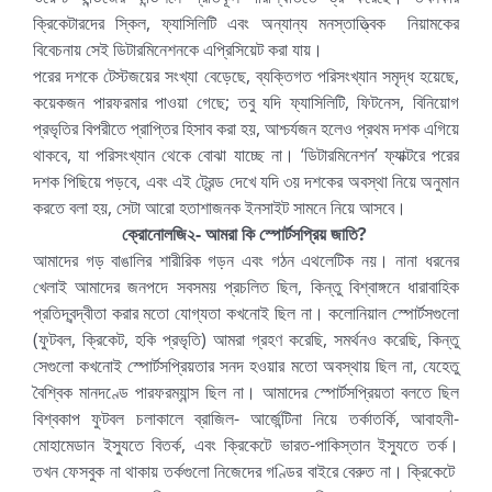
ক্রিকেটারদের স্কিল, ফ্যাসিলিটি এবং অন্যান্য মনস্তাত্ত্বিক নিয়ামকের
বিবেচনায় সেই ডিটারমিনেশনকে এপ্রিসিয়েট করা যায়।
পরের দশকে টেস্টজয়ের সংখ্যা বেড়েছে, ব্যক্তিগত পরিসংখ্যান সমৃদ্ধ হয়েছে,
কয়েকজন পারফরমার পাওয়া গেছে; তবু যদি ফ্যাসিলিটি, ফিটনেস, বিনিয়োগ
প্রভৃতির বিপরীতে প্রাপ্তির হিসাব করা হয়, আশ্চর্যজন হলেও প্রথম দশক এগিয়ে
থাকবে, যা পরিসংখ্যান থেকে বোঝা যাচ্ছে না। ‘ডিটারমিনেশন’ ফ্যাক্টরে পরের
দশক পিছিয়ে পড়বে, এবং এই ট্রেন্ড দেখে যদি ৩য় দশকের অবস্থা নিয়ে অনুমান
করতে বলা হয়, সেটা আরো হতাশাজনক ইনসাইট সামনে নিয়ে আসবে।
ক্রোনোলজি২- আমরা কি স্পোর্টসপ্রিয় জাতি?
আমাদের গড় বাঙালির শারীরিক গড়ন এবং গঠন এথলেটিক নয়। নানা ধরনের
খেলাই আমাদের জনপদে সবসময় প্রচলিত ছিল, কিন্তু বিশ্বাঙ্গনে ধারাবাহিক
প্রতিদ্বন্দ্বীতা করার মতো যোগ্যতা কখনোই ছিল না। কলোনিয়াল স্পোর্টসগুলো
(ফুটবল, ক্রিকেট, হকি প্রভৃতি) আমরা গ্রহণ করেছি, সমর্থনও করেছি, কিন্তু
সেগুলো কখনোই স্পোর্টসপ্রিয়তার সনদ হওয়ার মতো অবস্থায় ছিল না, যেহেতু
বৈশ্বিক মানদণ্ডে পারফরম্যান্স ছিল না। আমাদের স্পোর্টসপ্রিয়তা বলতে ছিল
বিশ্বকাপ ফুটবল চলাকালে ব্রাজিল- আর্জেন্টিনা নিয়ে তর্কাতর্কি, আবাহনী-
মোহামেডান ইস্যুতে বিতর্ক, এবং ক্রিকেটে ভারত-পাকিস্তান ইস্যুতে তর্ক।
তখন ফেসবুক না থাকায় তর্কগুলো নিজেদের গণ্ডির বাইরে বেরুত না। ক্রিকেটে