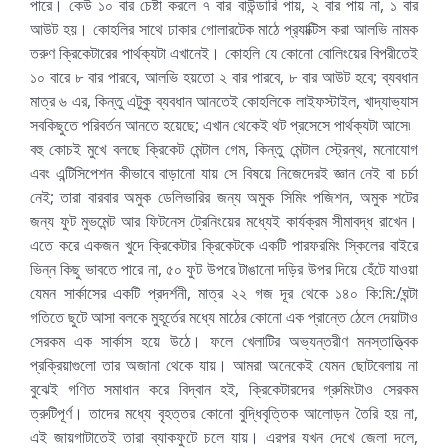
পারে। কেউ ১০ বার চেষ্টা করলে ৭ বার বাউন্ডারি পায়, ২ বার পায় না, ১ বার
আউট হয়। কোহলির সাথে ঢাকার গোলারটেক মাঠে প্র‍্যাক্টিস করা আলভি নামক
তরুণ ক্রিকেটারের পার্থক্যটা এখানেই। কোহলি যে কোনো বোলিংয়ের বিপরীতেই
১০ বারে ৮ বার পারবে, আলভি হয়তো ২ বার পারবে, ৮ বার আউট হবে; ব্যবধান
মাত্র ৬ এর, কিন্তু এটুকু ব্যবধান আনতেই কোহলিকে লাইফস্টাইল, খাদ্যাভ্যাস
সবকিছুতে পরিবর্তন আনতে হয়েছে; এখান থেকেই থট প্রসেসে পার্থক্যটা আসে৷
বহু কোচই মুখে বলছে ক্রিকেট মেন্টাল গেম, কিন্তু মেন্টাল স্ট্রেন্থ, মনোযোগ
এবং এন্টিসিপেশন কীভাবে বাড়ানো যায় সে বিষয়ে নিজেদেরই জ্ঞান নেই বা চর্চা
নেই; তারা বারবার অমুক ডেলিভারির জন্য অমুক সিমিং পজিশন, অমুক শটের
জন্য ফুট মুভমেন্ট আর ফিটনেস ট্রেনিংয়ের মধ্যেই কার্যক্রম সীমাবদ্ধ রাখেন।
এতে করে একজন খুদে ক্রিকেটার ক্রিকেটকে একটি পারফরমিং স্কিলের বাইরে
ভিন্ন কিছু ভাবতে পারে না, ৫০ ফুট উপরে টাঙানো দড়ির উপর দিয়ে হেঁটে যাওয়া
যেমন সার্কাসের একটি প্রদর্শনী, মাত্র ২২ গজ দূর থেকে ১৪০ কি:মি:/ঘন্টা
গতিতে ছুটে আসা বলকে মুহূর্তের মধ্যে মাঠের কোনো এক প্রান্তে ঠেলে দেয়াটাও
সেরকম এক সার্কাস হয়ে উঠে। ফলে খেলাটির অভ্যন্তরীণ মনস্তাত্ত্বিক
প্রক্রিয়াগুলো তার অজানা থেকে যায়। আমরা অনেকেই যেমন ছোটবেলায় না
বুঝেই গণিত সমাধান করে বিদ্বান হই, ক্রিকেটারদের গ্রুমিংটাও সেরকম
ত্রুটিপূর্ণ। তাদের মধ্যে বৃহত্তর কোনো বুদ্ধিবৃত্তিক আলোড়ন তৈরি হয় না,
এই জায়গাটাতেই তারা ব্যাকফুটে চলে যায়। এরপর যখন দেখে জেলা দলে,