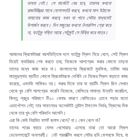
ভাবনা নেই। সে মার্কেটে বের হবে, তারপর কখনো
রাজমিস্ত্রির সাথে যোগালদারি করবে, কখনো মাল উঠানো-
নামানোর কাজ করবে; যখন যা পাবে সেটার মাধ্যমেই
উপার্জন করবে। দিন মজুরের কখনো ঔনারশিপ গ্রো করে
না, যতটুকু শক্তি আছে সেটুকুই সে বিক্রি করে মাত্র।
আমাদের ক্রিকেটাররা বয়সভিত্তিক দলে যতটুকু স্কিল নিয়ে খেলে, সেই স্কিল
দিয়েই ক্যারিয়ার শেষ করতে চায়; নিজেকে আপগ্রেড করার কোনো তাড়না
তাদের মধ্যে কাজ করে না। বাংলাদেশের ক্রিকেটে মুধফিক, তামিম আর
মাহমুদুল্লাহ ব্যতীত কোনো ক্রিকেটারকে দেখিনি যে নিজের স্কিল বাড়াতে কাজ
করেছে, এমনকি সাকিবও নয়। শুরুর দিকে তার যা ব্যাটিং স্কিল ছিল সেখান
থেকে খুব বেশি আপগ্রেড করেনি নিজেকে, বোলিংয়ে সামান্য উন্নতি করেছিল,
কিন্তু প্রচুর পরিমাণে টি২০ খেলার কারণে বোলিংয়েও চোখে পড়ার মতো
এডাপ্টেশন নেই; তার সাফল্যের অনেকটাই মেন্টাল টাফনেস নির্ভর, স্কিলের দিক
থেকে তার খুব বেশি পরিবর্তন আসেনি।
এরা কি কেউ নিয়মিত ফার্স্ট ক্লাস খেলে? না। কেন খেলে না?
তাদের পরের ব্যাচে যেসব খেলোয়াড় এসেছে তারা তো আরো স্কিল
ডেভেলপমেন্টে অনাগ্রহী। নেট প্র‍্যাক্টিস করলে সেটার ছবি ফেসবুকে দিবে, বা