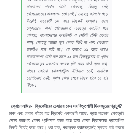
বাংলাদেশ প্রথম টেস্ট খেলেছে, কিন্তু সেই
খেলোয়াড়দের একজনও তো নেই। যেহেতু কালচার গড়ে
উঠেনি, মধ্যবর্তী ১৯ বছর নিছকই সংখ্যা। ফলে
স্কোয়াডে থাকা খেলোয়াড়রা একত্রে কতদিন ধরে
খেলছে, বাংলাদেশের কনটেক্সট এ সেটাই টেস্ট খেলার
বয়স, যেহেতু আমরা ভুল থেকে শিখি না এবং শেখাকে
জরুরীও মনে করি না। যে কারণে ১৯ বছর পরেও
বাংলাদেশের টেস্ট দল মানে ১১ জন ফ্রিল্যান্সার বা খ্যাপ
খেলোয়াড়ের একসাথে কয়েক ঘন্টা সময় মাঠে ব্যয় করা,
যাদের কোনো ব্যাকগ্রাউন্ড ইতিহাস নেই, মানসিক
যোগাযোগ নেই; খ্যাপ খেলা শেষে ফিরে যাবে যে যার
নীড়ে।
ক্রোনোলজি৪- ক্রিকেটারের চেহারায় কেন সব বিত্তশালী দিনমজুরের প্রাচুর্য?
ঢাকা এবং ঢাকার বাইরে যত ক্রিকেট একাডেমি আছে, প্রায় শতভাগ ক্ষেত্রেই
সেসব জায়গায় যেসব প্রশিক্ষক কাজ করে তারা কেবল ক্রিকেটের প্রায়োগিক
দিকটি নিয়েই কাজ করে। ধরা যাক, প্রত্যেক ব্যাটসম্যানই স্কয়ার কাট করতে