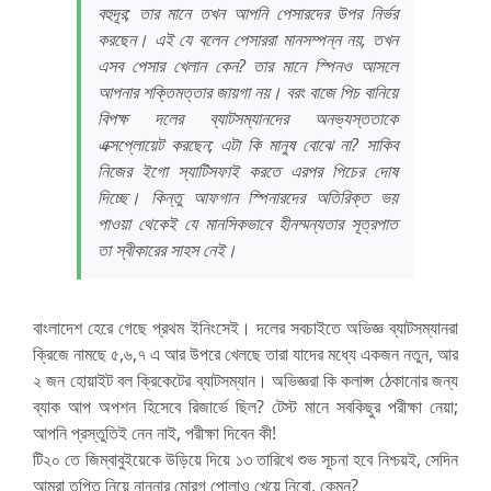
বহুদূর; তার মানে তখন আপনি পেসারদের উপর নির্ভর
করছেন। এই যে বলেন পেসাররা মানসম্পন্ন নয়, তখন
এসব পেসার খেলান কেন? তার মানে স্পিনও আসলে
আপনার শক্তিমত্তার জায়গা নয়। বরং বাজে পিচ বানিয়ে
বিপক্ষ দলের ব্যাটসম্যানদের অনভ্যস্ততাকে
এক্সপ্লোয়েট করছেন; এটা কি মানুষ বোঝে না? সাকিব
নিজের ইগো স্যাটিসফাই করতে এরপর পিচের দোষ
দিচ্ছে। কিন্তু আফগান স্পিনারদের অতিরিক্ত ভয়
পাওয়া থেকেই যে মানসিকভাবে হীনম্মন্যতার সূত্রপাত
তা স্বীকারের সাহস নেই।
বাংলাদেশ হেরে গেছে প্রথম ইনিংসেই। দলের সবচাইতে অভিজ্ঞ ব্যাটসম্যানরা
ক্রিজে নামছে ৫,৬,৭ এ আর উপরে খেলছে তারা যাদের মধ্যে একজন নতুন, আর
২ জন হোয়াইট বল ক্রিকেটের ব্যাটসম্যান। অভিজ্ঞরা কি কলাপ্স ঠেকানোর জন্য
ব্যাক আপ অপশন হিসেবে রিজার্ভে ছিল? টেস্ট মানে সবকিছুর পরীক্ষা নেয়া;
আপনি প্রস্তুতিই নেন নাই, পরীক্ষা দিবেন কী!
টি২০ তে জিম্বাবুইয়েকে উড়িয়ে দিয়ে ১৩ তারিখে শুভ সূচনা হবে নিশ্চয়ই, সেদিন
আমরা তৃপ্তি নিয়ে নান্নার মোরগ পোলাও খেয়ে নিবো, কেমন?