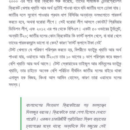
২০০০ এর পরে যারা ক্রিকেট শুরু করেছে, তাদের সামাজিক এন্টারপ্রেটেশন
ক্রিকেট খেলায় খ্যাতি আর অর্থ দুটোই পাওয়া যাবে যদি জাতীয় দলে ঢোকা যায়।
জাতীয় দলে সুযোগ পাওয়ার প্রথম ধাপ বিসিবির অন্যান্য দলগুলোতে পারফর্ম
করতে হবে, অথবা ঘরোয়া লীগে। সেই ঘরোয়া লীগ আসলে কোনটা? প্রিমিয়ার
ডিভিশন লীগ, এবং ২০১২ এর পর থেকে বিপিএল। একটা ৫০ ওভারের টুর্নামেন্ট,
অন্যটা টি২০; জাতীয় দলের কোন ক্রিকেটার কি ফার্স্ট ক্লাস খেলে, বা যারা খেলে
তাদের পারফরম্যান্স ভালো না কেন? কারণ ‘ফার্স্ট ক্লাসে টাকা নেই’
টেস্ট খেলতে যে পরিমাণ পরিশ্রম করতে হয়, বিপরীতে যতটুকু খ্যাতি আর অর্থ
পাওয়া যায়, ওয়ানডে আর টি২০তে তার ১০ ভাগের ১ ভাগ পরিশ্রম করে বহুগুণ
বেশি খ্যাতি আর অর্থ আসে। টেস্ট স্কোয়াডের তাইজুল আর মমিনুলের যতটুকু
খ্যাতি, তার চাইতে অনেক বেশি পরিচিত দীর্ঘদিন জাতীয় দলের বাইরে থাকা
এনামুল হক বিজয়, কিংবা আল আমিন হোসেন, কারণ তারা ওয়ানডে দলের
সদস্য।
বাংলাদেশের সিংহভাগ ক্রিকেটারের গড় মনস্তত্ত্ব
দিনমজুর ধরনের। ক্রিকেটকে তারা পেশা হিসেবে দেখতে
পারেনি। একজন চাকরিজীবী প্রতিনিয়ত স্কিল বাড়ানোর
চ্যালেঞ্জের মধ্যে থাকে; অন্যদিকে দিন মজুরের সেই