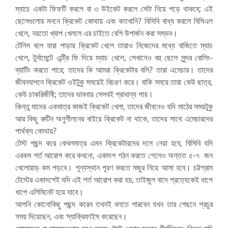
ম্যাচে একটা ফিফটি করলে বা ৩ উইকেট করলে সেটা নিয়ে পড়ে থাকবে; এই
ছেলেগুলোর মননে ক্রিকেট কোথায় এবং কতখানি? বিসিবি বাধ্য করলে বিসিএল
খেলে, নয়তো খ্যাপ খেললে এর চাইতে বেশি উপার্জন করা সম্ভব।
টেনিস বলে যারা পাড়ায় ক্রিকেট খেলে তারাও নিজেদের মধ্যে বাজিতে ম্যাচ
খেলে, টুর্নামেন্টে এন্ট্রি ফি দিয়ে ম্যাচ খেলে, সেখানেও বহু ছেলে সুন্দর বোলিং-
ব্যাটিং করতে পারে; তাদের কি আমরা ক্রিকেটার বলি? তারা এমেচার। তাদের
জীবনযাপনে ক্রিকেট ওইটুকু সময়েই বিচরণ করে। বাকি সময়ে তারা কেউ ছাত্র,
কেউ চাকরিজীবী; তাদের ভাবনায় সেসবই প্রাধান্য পায়।
কিন্তু যাদের একমাত্র কাজই ক্রিকেট খেলা, তাদের জীবনেও যদি মাঠের সময়টুকু
আর কিছু রুটিন অনুশীলনের বাইরে ক্রিকেট না থাকে, তাদের সাথে এমেচারদের
পার্থক্য কোথায়?
টেস্ট পছন্দ করে কেবলমাত্র এমন ক্রিকেটারদের দলে নেয়া হবে, বিসিবি যদি
এরকম শর্ত আরোপ করে কখনো, একাদশ গঠন করতে গেলেও অন্তত ৫-৭ জন
খেলোয়াড় কম পড়বে। শূন্যস্থান পূরণ করতে মজুর নিয়ে আসা হবে। চট্টগ্রাম
টেস্টের একাদশেই যদি এই শর্ত আরোপ করা হয়, তাইজুল বাদে প্রত্যেকেই ধাপে
ধাপে এলিমিনেট হয়ে যাবে।
আপনি কোনোকিছু পছন্দ করেন তখনই বলতে পারবেন যখন তার পেছনে প্রচুর
সময় দিয়েছেন, এবং স্যাক্রিফাইস করেছেন।