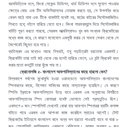
বয়সভিত্তিক দলে, কিংবা সেকেন্ড ডিভিশন, থার্ড ডিভিশন দলে সুযোগ পাওয়ার
ক্ষেত্রে কোচ এবং টিম অফিসিয়ালদের তোয়াজ করতে হয়, সে উপলব্ধি করে
কেবল মাঠে নামা এবং টিকে থাকাটাই যথেষ্ট নয়, মাঠের বাইরের সিস্টেমবাজিটাও
শিখতে হবে; নইলে হারিয়ে যেতে হবে। কিংবা পারফরম্যান্স দিয়ে সিস্টেমবাজির
ঘাটতি পূরণ করতে পারবো, সেরকম আত্মবিশ্বাসও খুব কম সংখ্যক ক্রিকেটারের
মধ্যে কাজ করে, যে কারণে মনোযোগ একমুখী করার যে সাধনা সেখান থেকে সে
কৈশোরেই বিচ্যুত হয়ে পড়ে।
ব্যতিক্রম এর মধ্যেও আছে নিশ্চয়ই, তবু গড়চিত্রটা হয়তোবা এরকমই।
ক্রিকেটটা তারা তাই মাঠ থেকে বের হলেই হারিয়ে ফেলে, ২৪ ঘন্টা ক্রিকেট বহন
করার মতো কনটেন্ট তারা খুঁজে পায় না।
ক্রোনোলজি ৫- বাংলাদেশ আফগানিস্তানের কাছে হারলো কেন?
বিশ্বকাপে সর্বশেষ মুখোমুখি হওয়া ওয়ানডেতে আফগানিস্তান বাংলাদেশের
স্পিনারদের কাছে, বিশেষত সাকিবের কাছে নাস্তানাবুদ হয়েছিল। যে কারণে
স্পিনিং ট্র‍্যাকে আফগানিস্তান উড়ে যাবে এরকম এক অনুমানের বিপরীতে
আফগানিস্তানের স্পিন বোলাররা যথেষ্ট ভোগাবে সেই প্রস্তুতিও ছিল।
একাদশে ৮ জন স্পেশালিস্ট দেখলেই বোঝা যায় আফগান স্পিনাররা ব্যাটিং কলাপ্স
ঘটাতে পারে এরকম এক আশংকা কাজ করেছিল ম্যাচের আগেই। টেস্ট
ক্রিকেটের ইতিহাসে বাংলাদেশ বাদে অন্য দল হয়তো পাওয়াই যাবে না যারা ৮
জন স্পেশালিস্ট ব্যাটসম্যান একাদশে খেলিয়েছে। আমার অনুমান ৮ জন