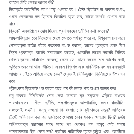
তাহলে টেস্ট খেলার দরকার কী?
নিতান্তই আইসিসির চাপে পড়ে খেলতে হয়। টেস্ট স্ট্যাটাস না থাকলে হংকং,
ওমান লেভেলের দল হিসেবে বিবেচিত হতে হবে, তাতে অর্থের যোগান কমে
যাবে।
ক্রিকেট অবকাঠামোর দোষ দিবেন, প্রশাসকদের দুর্নীতির কথা বলবেন?
আফগানিস্তান তো নিজেদের দেশে খেলতে পর্যন্ত পারে না, বিশ্বকাপ চলাকালে
খেলোয়াড়রা মাঠের বাইরে কতরকম কাণ্ড করলো, তাদের প্রাক্তন কোচ ফিল
সিমন্স প্রকাশ্যে বোর্ডের সমালোচনা করেছে, গুলবাদিন নায়েব সরাসরি সিনিয়র
খেলোয়াড়দের দোষারোপ করেছে; সেসব তো মাত্র কয়েক মাস আগের কথা,
স্মৃতিতে তরতাজা থাকা উচিত। এরকম বিশৃংখল এবং সার্কাস্টিক দল সব ফরম্যাটে
আমাদের চাইতে এগিয়ে যাচ্ছে কেন? স্রেফ ইনডিভিজুয়াল ব্রিলিয়ান্সের উপর ভর
করে।
শ্রীলংকান ক্রিকেটে গত কয়েক বছর ধরে কী চলছে খবর রাখলে জানার কথা।
তবু বারবার বিসিবিকেই দোষ দেয়া আদতে মূল সত্যকে এড়িয়ে যাওয়ার
পায়তারামাত্র। লীগে দুর্নীতি, পক্ষপাতমূলক আম্পায়ারিং, ক্লাব রাজনীতি-
সবগুলোই ফ্যাক্ট। কিন্তু এগুলো কি বাংলাদেশের ক্রীড়াঙ্গনে নতুন? অভিষেক
টেস্টে অধিনায়ক করা হয় দুর্জয়কে; সেসময় কোন সরকার ক্ষমতায় ছিল? দুর্জয়
অধিনায়কত্ব হারানোর সাথে সাথে দল থেকেও বাদ পড়ে; সেই সময়ে
শাসনক্ষমতায় ছিল কোন দল? দুর্জয়ের পারিবারিক ব্যাকগ্রাউন্ড এবং পরবর্তীতে