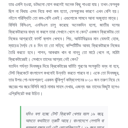
তার এমপি হওয়া, ডটগুলো যোগ করলেই অনেক কিছু পাওয়া যায়। তখন ফেসবুক
ছিল না বিধায় এসব নিয়ে কথা কম হতো, ফেসবুকের কারণে এখন বেশি হয়।
নইলে পরিস্থিতি তো কম-বেশি একই। এগুলোকে সামনে আনা অজুহাত মাত্র।
বিসিবি বিসিএল, এনসিএল চালু করেছে অনেকদিন হলো, জাতীয় দলের
ক্রিকেটারদের বাধ্য না করলে তারা সেখানে খেলে না কেন? একজন ক্রিকেটার তো
নিজের আগ্রহেই ফার্স্ট ক্লাস খেলবে। পিচ, আউটফিল্ডের মান যেমনই হোক,
ম্যাচের দৈর্ঘ্য যে ৪ দিন তা তো সত্যি; কম্পিটিটিভ আবহ ক্রিকেটারকে নিজের
তৈরি করতে হবে। পাপন, আকরাম খান বা নান্নু তো মাঠে খেলে না, মাঠটা
ক্রিকেটারেরই। সেখানে তাদের আগ্রহ নেই কেন?
যতদিন পর্যন্ত দিনমজুর দিয়ে ক্রিকেটারের ঘাটতি পূরণের সংস্কৃতি বন্ধ না হবে,
টেস্ট ক্রিকেটে বাংলাদেশ কখনোই উন্নতি করতে পারবে না। একে তো দিনমজুর,
তার উপর শো-অফপ্রবণ; এরকম ঝুঁকিপূর্ণ কম্বিনেশনের ৮-১০ জন তরুণ নিয়ে যে
বছরের পর বছর বিসিবি মাঠে নামার সাহস দেখায়, এজন্য বরং তাদের কিছুটা হলেও
এপ্রিসিয়েট করা উচিত।
যদিও বলা হচ্ছে টেস্ট ক্রিকেট খেলার বয়স ১৯ বছর,
আদতে কথাটাতে ত্রুটি আছে। বাংলাদেশে লেগাসি বা
পরম্পরা রক্ষার চর্চা নেই কোনোকিছুতেই। ১৯ বছর আগে