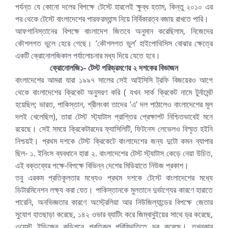
পর্যন্ত যে কোনো দলের বিপক্ষে টেস্টে হারলেই ক্ষুব্ধ হতাম, কিন্তু ২০১০ এর
পর থেকে টেস্টে বাংলাদেশের পারফরম্যান্স নিয়ে নির্বিকারত্ব বজায় রাখতে পারি।
আফগানিস্তানের বিপক্ষে বাংলাদেশ জিতবে অনুমান করেছিলাম, নিজেদের
কৌশলগত ভুলে হেরে গেছে। ‘কৌশলগত ভুল’ হাইপোথিসিস বোঝার ক্ষেত্রে
একটি ক্রোনোলজিকাল পর্যালোচনার মধ্য দিয়ে যেতে হবে।
ক্রোনোলজি১- টেস্ট পরিভ্রমণের ২ দশকের বিভাজন
বাংলাদেশের আমরা যারা ১৯৯৭ সালের সেই আইসিসি ট্রফি বিজয়েরও আগে
থেকে বাংলাদেশের ক্রিকেট অনুসরণ করি ( যখন সার্ক ক্রিকেট নামে টুর্নামেন্ট
হয়েছিল; ভারত, পাকিস্তান, শ্রীলংকা তাদের ‘এ’ দল পাঠালেও বাংলাদেশের মূল
দলই খেলেছিল), তারা টেস্ট স্ট্যাটাস প্রাপ্তির প্রেক্ষাপট নিশ্চিতভাবেই মনে
রয়েছে। সেই সময়ে ক্রিকেটারদের ফ্যাসিলিটি, ফিটনেস লেভেলও বিস্মৃত হইনি
নিশ্চয়ই। প্রথম দশকে টেস্ট ক্রিকেটে বাংলাদেশের জন্য দুটো কমন ব্যাপার
ছিল- ১. ইনিংস ব্যবধানে হারা ২. বাংলাদেশের টেস্ট স্ট্যাটাস কেড়ে নেয়া উচিত,
এই বক্তব্যের পক্ষে-বিপক্ষে বিভিন্ন দেশের মিডিয়াতে নিউজ প্রকাশ।
তবু এরকম প্রতিকূলতার মধ্যেও প্রথম দশকে টেস্টে বাংলাদেশের মধ্যে
ডিটারমিনেশন লক্ষ্য করা যেত। পাকিস্তানকে মুলতানে দুর্ভাগ্যের কারণে হারাতে
পারেনি, অনভিজ্ঞতার কারণে অস্ট্রেলিয়া আর নিউজিল্যান্ডের বিপক্ষে জেতার
সুযোগ হাতছাড়া করেছে, ১৪২ ওভার ব্যাটিং করে জিম্বাবুইয়ের সাথে ড্র করেছে,
ওয়েস্ট ইন্ডিজের কন্ডিশনে প্রতিকূল পরিস্থিতিতে ড্র করেছে। তখনকার