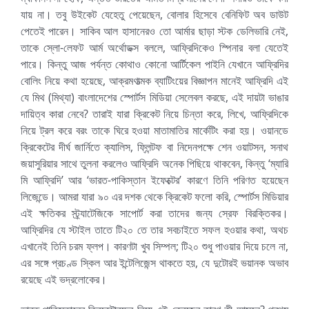
যায় না। তবু উইকেট যেহেতু পেয়েছেন, বোলার হিসেবে বেনিফিট অব ডাউট
পেতেই পারেন। সাকিব আল হাসানেরও তো আর্মার ছাড়া স্টক ডেলিভারি নেই,
তাকে স্লো-লেফট আর্ম অর্থোডক্স বললে, আফ্রিদিকেও স্পিনার বলা যেতেই
পারে। কিন্তু আজ পর্যন্ত কোথাও কোনো আর্টিকেল পাইনি যেখানে আফ্রিদির
বোলিং নিয়ে কথা হয়েছে, আক্রমণাত্মক ব্যাটিংয়ের বিজ্ঞাপন মানেই আফ্রিদি এই
যে মিথ (মিথ্যা) বাংলাদেশের স্পোর্টস মিডিয়া সেলেবল করছে, এই দায়টা ভাঙার
দায়িত্ব কারা নেবে? তারাই যারা ক্রিকেট নিয়ে চিন্তা করে, লিখে, আফ্রিদিকে
নিয়ে ট্রল করে বরং তাকে ঘিরে হওয়া মাতামাতির মার্কেটিং করা হয়। ওয়ানডে
ক্রিকেটের দীর্ঘ জার্নিতে ক্যালিস, ফ্লিন্টফ বা নিদেনপক্ষে শেন ওয়াটসন, সনাথ
জয়াসুরিয়ার সাথে তুলনা করলেও আফ্রিদি অনেক পিছিয়ে থাকবেন, কিন্তু ‘ম্যারি
মি আফ্রিদি’ আর ‘ভারত-পাকিস্তান ইফেক্টের’ কারণে তিনি পরিণত হয়েছেন
লিজেন্ডে। আমরা যারা ৯০ এর দশক থেকে ক্রিকেট ফলো করি, স্পোর্টস মিডিয়ার
এই ক্ষতিকর স্ট্র্যাটেজিকে সাপোর্ট করা তাদের জন্য স্রেফ বিরক্তিকর।
আফ্রিদির যে স্টাইল তাতে টি২০ তে তার সবচাইতে সফল হওয়ার কথা, অথচ
এখানেই তিনি চরম ফ্লপ। কারণটা খুব সিম্পল; টি২০ শুধু পাওয়ার দিয়ে চলে না,
এর সঙ্গে প্রচণ্ড স্কিল আর ইন্টেলিজেন্স থাকতে হয়, যে দুটোরই ভয়ানক অভাব
রয়েছে এই ভদ্রলোকের।