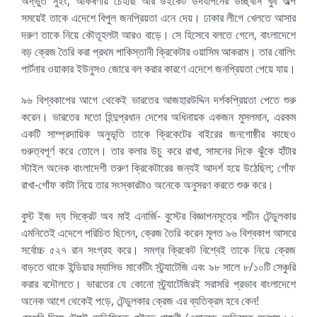
অদ্ভুত সুইং, আকর্ষণীয় চেহারা আর উইকেট উদযাপনের উচ্ছ্বাস খুব অল্প
সময়েই তাকে এদেশে বিপুল জনপ্রিয়তা এনে দেয়। ঢাকার লীগে খেলতে আসার
দরুণ তাকে নিয়ে কৌতূহলটা আরও বাড়ে। সে হিসেবে বলতে গেলে, বাংলাদেশে
বড় ক্রেজ তৈরি করা প্রথম পাকিস্তানী ক্রিকেটার ওয়াসিম আকরাম। তার বোলিং
পার্টনার ওয়াকার ইউনুসও জোরে বল করার কারণে এদেশে জনপ্রিয়তা পেয়ে যায়।
৯৬ বিশ্বকাপের আগে থেকেই ভারতের আজহারউদ্দিন দর্শকপ্রিয়তা পেতে শুরু
করেন। ভারতের মতো হিন্দুপ্রধান দেশের অধিনায়ক একজন মুসলমান, এরকম
একটি সাম্প্রদায়িক অনুভূতি তাকে ক্রিকেটের বাইরের জনগোষ্ঠীর কাছেও
গুরুত্বপূর্ণ করে তোলে। তার কলার উচু করে রাখা, সামনের দিকে ঝুঁকে হাঁটার
স্টাইল অনেক বাংলাদেশী তরুণ ক্রিকেটারের জন্যই আদর্শ হয়ে উঠেছিল; গোঁফ
রাখা-গোঁফ কাটা নিয়ে তার সংস্কারটাও অনেকে অনুসরণ করতে শুরু করে।
বুস্ট ইজ দ্য সিক্রেট অব মাই এনার্জি- বুস্টের বিজ্ঞাপনসূত্রে শচীন টেন্ডুলকার
এমনিতেই এদেশে পরিচিত ছিলেন, ক্রেজ তৈরি করেন মূলত ৯৬ বিশ্বকাপ আসরে
সর্বোচ্চ ৫২৭ রান সংগ্রহ করে। সমগ্র ক্রিকেট বিশ্বেই তাকে নিয়ে ক্রেজ
বাড়তে থাকে ইন্ডিয়ার ম্যাসিভ মার্কেটিং স্ট্র্যাটেজি এবং ৯৮ সালে ৮/১০টি সেঞ্চুরি
করার বদৌলতে। ভারতের যে কোনো স্ট্র্যাটেজিরই সরাসরি প্রভাব বাংলাদেশে
অনেক আগে থেকেই পড়ে, টেন্ডুলকার ক্রেজ এর ব্যতিক্রম হবে কেন!