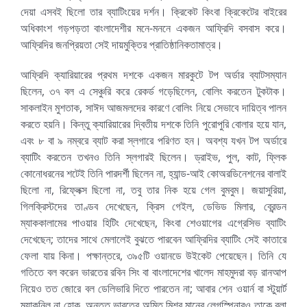
দেয়া এসবই ছিলো তার ব্যাটিংয়ের দর্শন। ক্রিকেট কিংবা ক্রিকেটের বাইরের
অধিকাংশ গড়পড়তা বাংলাদেশীর মনে-মননে একজন আফ্রিদি বসবাস করে।
আফ্রিদির জনপ্রিয়তা সেই দায়মুক্তির প্রাতিষ্ঠানিকতামাত্র।
আফ্রিদি ক্যারিয়ারের প্রথম দশকে একজন মারকুটে টপ অর্ডার ব্যাটসম্যান
ছিলেন, ৩৭ বল এ সেঞ্চুরি করে রেকর্ড গড়েছিলেন, বোলিং করতেন টুকটাক।
সাকলাইন মুশতাক, সাঈদ আজমলদের কারণে বোলিং নিয়ে সেভাবে দায়িত্ব পালন
করতে হয়নি। কিন্তু ক্যারিয়ারের দ্বিতীয় দশকে তিনি পুরোপুরি বোলার হয়ে যান,
এবং ৮ বা ৯ নম্বরে ব্যাট করা স্লগারে পরিণত হন। অবশ্য যখন টপ অর্ডারে
ব্যাটিং করতেন তখনও তিনি স্লগারই ছিলেন। ড্রাইভ, পুল, কাট, ফ্লিক
কোনোধরনের শটেই তিনি পারদর্শী ছিলেন না, হ্যান্ড-আই কোঅরডিনেশনের বালাই
ছিলো না, রিফ্লেক্স ছিলো না, তবু তার নিক হয়ে গেল বুমবুম। জয়াসুরিয়া,
গিলক্রিস্টদের তাণ্ডব দেখেছেন, ক্রিস গেইল, ডেভিড মিলার, ব্রেন্ডন
ম্যাককালামের পাওয়ার হিটিং দেখেছেন, কিংবা শেওয়াগের এগ্রেসিভ ব্যাটিং
দেখেছেন; তাদের সাথে মেলালেই বুঝতে পারবেন আফ্রিদির ব্যাটিং সেই কাতারে
ফেলা যায় কিনা। পক্ষান্তরে, ৩৯৫টি ওয়ানডে উইকেট পেয়েছেন। তিনি যে
গতিতে বল করেন ভারতের রবিন সিং বা বাংলাদেশের খালেদ মাহমুদরা বড় রানআপ
নিয়েও তত জোরে বল ডেলিভারি দিতে পারতেন না; আবার শেন ওয়ার্ন বা স্টুয়ার্ট
ম্যাকনিল না হোক, অন্তত ভারতের অমিত মিশ্র মানের লেগস্পিনারও তাকে বলা