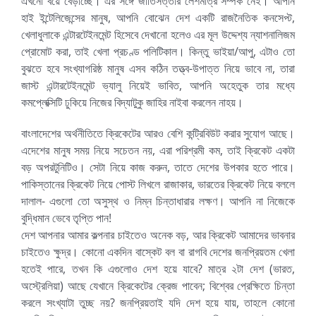
এখনো বয়ে বেড়াচ্ছে। এর সঙ্গে জাতিসত্তার লেশমাত্র সম্পর্ক নেই। আপনি
হাই ইন্টেলিজেন্সের মানুষ, আপনি বোঝেন দেশ একটি রাজনৈতিক কনসেপ্ট,
খেলাধুলাকে এন্টারটেইনমেন্ট হিসেবে দেখানো হলেও এর মূল উদ্দেশ্য ন্যাশনালিজম
প্রোমোট করা, তাই খেলা প্রচণ্ড পলিটিকাল। কিন্তু ভাইয়া/আপু, এটাও তো
বুঝতে হবে সংখ্যাগরিষ্ঠ মানুষ এসব কঠিন তত্ত্ব-উপাত্ত নিয়ে ভাবে না, তারা
জাস্ট এন্টারটেইনমেন্ট ভ্যালু নিয়েই ভাবিত, আপনি অহেতুক তার মধ্যে
কমপ্লেক্সিটি ঢুকিয়ে নিজের বিদ্যাটুকু জাহির নাইবা করলেন নাহয়।
বাংলাদেশের অর্থনীতিতে ক্রিকেটের আরও বেশি কন্ট্রিবিউট করার সুযোগ আছে।
এদেশের মানুষ সময় নিয়ে সচেতন নয়, এরা পরিশ্রমী কম, তাই ক্রিকেট একটা
বড় অপরটুনিটিও। সেটা নিয়ে কাজ করুন, তাতে দেশের উপকার হতে পারে।
পাকিস্তানের ক্রিকেট নিয়ে পোস্ট লিখলে রাজাকার, ভারতের ক্রিকেট নিয়ে বললে
দালাল- এগুলো তো অসুস্থ ও নিম্ন চিন্তাধারার লক্ষণ। আপনি না নিজেকে
বুদ্ধিমান ভেবে তৃপ্তি পান!
দেশ আপনার আমার কল্পনার চাইতেও অনেক বড়, আর ক্রিকেট আমাদের ভাবনার
চাইতেও ক্ষুদ্র। কোনো একদিন বাস্কেট বল বা রাগবি দেশের জনপ্রিয়তম খেলা
হতেই পারে, তখন কি এগুলোও দেশ হয়ে যাবে? মাত্র ২টা দেশ (ভারত,
অস্ট্রেলিয়া) আছে যেখানে ক্রিকেটের ক্রেজ পাবেন; বিশ্বের প্রেক্ষিতে চিন্তা
করলে সংখ্যাটা তুচ্ছ নয়? জনপ্রিয়তাই যদি দেশ হয়ে যায়, তাহলে কোনো