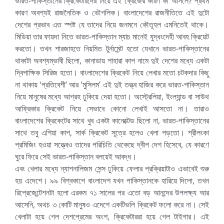
ভারত-পাকিস্তানের ক্রিকেটারদের নিয়ে এই ক্রেজের কারণ কী আসলে? প্রথম
কারণ অবশ্যই রাজনৈতিক ও ভৌগলিক। বাংলাদেশের রাজনীতিতে এই দুটো
দেশের প্রভাব এত স্পষ্ট যে তাদের নিয়ে জনমনে কৌতূহল এমনিতেই থাকে।
মিডিয়া তার ফায়দা নিতে ভারত-পাকিস্তান ম্যাচ মানেই যুদ্ধংদেহী আবহ ক্রিয়েট
করতো। তখন শারজাহতে নিয়মিত টুর্নামেন্ট হতো যেখানে ভারত-পাকিস্তানের
থাকাটা অবশ্যম্ভাবী ছিলো, কানাডায় শাহারা কাপ নামে দুই দেশের মধ্যে একটা
দ্বিপাক্ষিক সিরিজ হতো। বাংলাদেশের ক্রিকেট নিয়ে লেখার মতো চটকদার কিছু
না থাকায় ‘প্রতিবেশী’ আর ‘মুসিলম’ এই দুই তত্ত্ব হাজির করে ভারত-পাকিস্তান
নিয়ে মানুষের মধ্যে আগ্রহ ঢুকিয়ে দেয়া হতো। অস্ট্রেলিয়া, ইংল্যান্ড বা সাউথ
আফ্রিকার ক্রিকেট নিয়ে সেভাবে কোনো লেখাই আসতো না। তারাও
বাংলাদেশের ক্রিকেটের সাথে খুব একটা কানেক্টেড ছিলো না, ভারত-পাকিস্তানের
সাথে তবু এশিয়া কাপ, সার্ক ক্রিকেট সূত্রে হলেও খেলা পড়তো। শ্রীলংকা
প্রমিজিং হওয়া সত্ত্বেও তাদের পরিচিতি থেকেছে দ্বীপ দেশ হিসেবে, যে কারণে
ঘুরে ফিরে সেই ভারত-পাকিস্তান বলয়েই আবদ্ধ।
এবং খেলার মধ্যে ন্যাশনালিজম সেন্স ঢুকিয়ে ফেলার প্রক্রিয়াটাও এভাবেই শুরু
হয় এদেশে। ৯৯ বিশ্বকাপে বাংলাদেশ যখন পাকিস্তানকে হারিয়ে দিলো, তখন
রিপ্রেজেন্টেশনটা হলো এরকম ৭১ সালের পর এতো বড় আনন্দের উপলক্ষ্য আর
আসেনি, অথচ ৩ কোটি মানুষও এদেশে একটিভলি ক্রিকেট ফলো করে না। সেই
খেলাটা হয়ে গেল দেশপ্রেমের অংশ, ক্রিকেটাররা হয়ে গেল টাইগার। এই