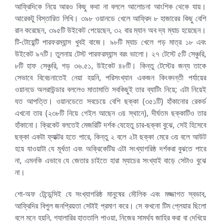
আফ্রিদিকে নিয়ে আরও কিছু কথা না বললে আলোচনা আংশিক থেকে যায়।
আরেকটু বিস্তারিত লিখি। ৩৯৮ ওয়ানডে খেলে আফ্রিদ ৮ হাজারের কিছু বেশি
রান করেছেন, ৩৯৫টি উইকেট পেয়েছেন, ৩২ বার ম্যান অব দ্য ম্যাচ হয়েছেন।
টি-টোয়েন্টি পারফরম্যান্স খুবই বাজে। ৯৮টি ম্যাচ খেলে গড় মাত্র ১৮ এবং
উইকেট ৯৭টি। তুলনায় টেস্ট পারফরম্যান্স বরং ভালো। ২৭ টেস্টে ৫টি সেঞ্চুরি,
৮টি হাফ সেঞ্চুরি, গড় ৩৬.৫১, উইকেট ৪৮টি। কিন্তু টেস্টের জন্য তাকে
সেভাবে বিবেচনাতেই নেয়া হয়নি, পরিসংখ্যান একজন কিংবদন্তী পর্যায়ের
ওয়ানডে অলরাউন্ডার বললেও মাতামাতি সবকিছুই তার ব্যাটিং নিয়ে; এটা নিয়েই
যত আপত্তি। ওয়ানডেতে সবচেয়ে বেশি ছক্কা (৩৫১টি) হাঁকানোর রেকর্ড
এখনো তার (২৩৮টি নিয়ে গেইল আছেন ৩য় স্থানে), দীর্ঘতম ছক্কাটিও তার
হাঁকানো। ক্রিকেট বলতেই মেজরিটি দর্শক যেহেতু চার-ছক্কা বুঝে, সেই হিসেবে
ছক্কা একটা ফ্যাক্টর হতে পারে, কিন্তু ২ বলে ২টা ছক্কা মেরে ৩য় বলে আউট
হয়ে যাওয়াটা যে মূর্খতা এবং অক্রিকেটিয় এটা সংখ্যাগরিষ্ঠ দর্শকরা বুঝতে পারে
না, এমনকি এভাবে যে জেতার চাইতে হারা ম্যাচের সংখ্যাই বাড়ে সেটাও বুঝে
না।
শো-অফ টেন্ডেন্সিই যে সংখ্যাগরিষ্ঠ মানুষের মৌলিক এবং মজ্জাগত স্বভাব,
আফ্রিদির বিপুল জনপ্রিয়তা সেটাই প্রমাণ করে। সে কখনো টিম প্লেয়ার ছিলো
বলে মনে হয়নি, গ্যালারির হাততালি পাওয়া, নিজের সামর্থ্য জাহির করা বা দেখিয়ে