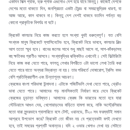
একদিন সিক্স প্যাক, ভ্রু প্লাক এগুলোও দেশ হয়ে যাবে কিন্তু। কাজেই দেশকে
দেশের মতো থাকতে দিন, জনপ্রিয়তা একটা ট্রেন্ড বা সময়কেন্দ্রিক ধারণা, যা
আজ আছে, কাল থাকবে না। কিন্তু দেশ দেশই থাকবে যতদিন পর্যন্ত বড়
কোনো প্রাকৃতিক বিপর্যয় না ঘটে।
ক্রিকেট কালচার নিয়ে কাজ করতে হলে সংখ্যা খুবই গুরুত্বপূর্ণ। যত বেশি
সংখ্যক মানুষ ক্রিকেটে ফ্যাসিনেটেড হবে, ক্রিকেট নিয়ে ভাববে, কালচার বিল্ড
আপ ততো স্মুথ হবে। বানের জলের সাথে শুধু মাছই আসে না, সাপ-কাঁকড়াসহ
বহু ক্ষতিকর প্রাণীও আসবে। সংখ্যাবৃদ্ধির ঝক্কিটাও এখানেই। সেই ফিল্টারিংটা
নিয়ে কাজ করা যেতে পারে, ফালতু লেখার বিপরীতে ৩টা ভালো লেখা তৈরি করা
যেতে পারে যাতে অন্যরা বিভ্রান্ত না হয়। তার পরিবর্তে দোষারোপ, ট্রলিং বড্ড
বেশি প্রতিক্রিয়াশীল এবং চিন্তাশূন্য আচরণ।
ক্রেজের বাংলা পরিভাষা উন্মাদনা। এটাকে পজিটিভলি দেখা যেতে পারে, থ্রেটও
ভাবা যেতে পারে। আমাদের গড় মানসিকতাই নির্ধারণ করে দেবে ক্রিকেট
ক্রেজের চূড়ান্ত ভবিষ্যত। আমাদের ক্রেজ কি ভারতের মতো হবে যারা
স্টেডিয়ামে আগুন দেয়, খেলোয়াড়দের বাড়িতে হামলা করে, নাকি অস্ট্রেলিয়ার
মতো যারা সুন্দরভাবে গ্যালারিতে বসে টেস্ট, ওয়ানডে, টি২০ সব ফরম্যাটই সমান
আগ্রহে উপভোগ করে? ক্রিকেট তো জীবন নয় যে প্রত্যেকটা বলই দেখতে
হবে, তাই সময়ের প্রশ্নটি অবান্তর। যদি ২ ওভার খেলাও দেখা হয় সেটাতে