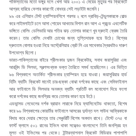
পাকিস্তানের মতো ভঙ্গুর দলে খেলা আর ২০০১ এ মেয়ের মৃত্যুর পর ক্রিকেটে
আগ্রহ হারিয়ে ফেলার কারণেই বোধহয় সেই লড়াইটা জমেনি।
৯৯ এর এশিয়ান টেস্ট চ্যাম্পিয়নশিপে পরপর ২ বলে দ্রাবিড়-টেন্ডুলকারকে বোল্ড
করে লাইমলাইটে চলে আসা শোয়েব আখতার বিশাল রান আপ এ প্রচন্ড এথলেটিক
ভঙ্গিতে বোলিং ডেলিভারি আর গতির ঝড় তোলার কারণে খুব দ্রুতই ক্রেজ তৈরি
করেন। তার বোলিং দেখাটা চোখের জন্য তৃপ্তিদায়ক হয়ে উঠে। বিশ্বের
দ্রুততম বোলার হওয়া নিয়ে অস্ট্রেলিয়ার ব্রেট লি এর সাথেকার দ্বৈরথটাও দারুণ
উপভোগ্য ছিলো।
ভারত-পাকিস্তানের বাইরে শ্রীলংকার দুজন ক্রিকেটার, সনাথ জয়াসুরিয়া এবং
আরবিন্দ ডি সিলভা, স্বল্পসংখ্যক ভক্ত তৈরিতে সমর্থ হয়েছিলেন। এর ভিত্তি
৯৬ বিশ্বকাপে অতর্কিত শ্রীলংকার চ্যাম্পিয়ন হয়ে যাওয়া। জয়াসুরিয়ার হার্ড
হিটিং ব্যাটিং ক্রিকেট মানেই চার-ছক্কা বোঝা দর্শকের কাছে এবং সেমিফাইনাল
আর ফাইনালে ডি সিলভার অনবদ্য ব্যাটিং প্রতিটি বল মনোযোগ দিয়ে ফলো
করো দর্শকের কাছে জনপ্রিয় করে তোলার কারণ হয়ে উঠে।
এডভান্সড লেভেলের দর্শক ব্রায়ান লারাকে নিয়ে ফ্যাসিনেটেড থাকতো, বিশেষ
করে ৯৬ বিশ্বকাপের কোয়ার্টার ফাইনালে আসরের দুর্দান্ত দল সাউথ আফ্রিকাকে
বিদায় করে দেয়ার ক্ষেত্রে তার সেঞ্চুরিটি বিশেষ অবদান রাখে। টেস্টে ৩৭৫ বা
ফার্স্ট ক্লাসে ৫০১ রানের ইনিংস থাকা সত্ত্বেও বাংলাদেশে তিনি জনপ্রিয় হন
মূলত ওই ইনিংসের পর থেকে। ইন্টারন্যাশনাল ক্রিকেট মিডিয়ার পাশাপাশি