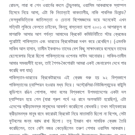
রোডস, লারা বা শেন ওয়ার্নের বদলে টেন্ডুলকার, ওয়াসিম আকরামকে স্যাম্পল
হিসেবে নিয়ে আসা, এটা কি নিতান্তই কাকতালীয়, নাকি পাবলিক ডিমান্ড?
ফেসবুকভিত্তিক জাতিসত্তা ও চেতনা বিশেষজ্ঞদের ভয়ে অনেকেই এখন
সত্যিটা লুকিয়ে ফেলতে চাইবেন, কিন্তু বাস্তবতা হলো ২০০১ এ আশরাফুল বা
মাশরাফি আসার আগ পর্যন্ত আমাদের ক্রিকেট কমিউনিটিতে স্টার ক্রেজের
পুরোটাই পাকিস্তান এবং ভারতের ক্রিকেটাররা দখল করে রেখেছিল। (এমনকি
সাকিব আল হাসান, তামীম ইকবালও তাদের বেশ কিছু সাক্ষাৎকারে বলেছেন তাদের
ছেলেবেলার হিরো ছিলো পাকিস্তানের ওপেনার সাঈদ আনোয়ার। সাকিব-তামীম
আমার সমবয়সীই হবেন, তাই শৈশব-কৈশোরটা আমরা একই জেনারেশন দেখে পার
করেছি বলা যায়)
পাকিস্তান-ভারতের ক্রিকেটারদের এই ক্রেজ শুরু হয় ৯২ বিশ্বকাপে
পাকিস্তানের চ্যাম্পিয়ন হওয়ার মধ্য দিয়ে। অস্ট্রেলিয়া-নিউজিল্যান্ডের বাউন্সি
কন্ডিশনে রঙিন পোশাক, সাদা বলের বিশ্বকাপে উপমহাদেশের একটা দল
চ্যাম্পিয়ন হয়ে গেল (যারা গ্রুপ পর্বে ৭৪ রানে অলআউট হয়েছিল), এটা
এদেশের ক্রীড়ামনস্ক মানুষদের আকর্ষণ করেছিলো বোধকরি। তখন সত্যিকারের
ক্রীড়ামনস্ক মানুষ বাদে কারোরই ক্রিকেট নিয়ে মাতামাতি ছিলো না বিশেষ, সেটা
ফুটবলের জন্য বরাদ্দ রাখা ছিলো। তবু ইমরান খান সাময়িক ক্রেজ তৈরি
করেছিলেন, তবে বেশি নজর কেড়েছিলেন তরুণ পেসার ওয়াসিম আকরাম।