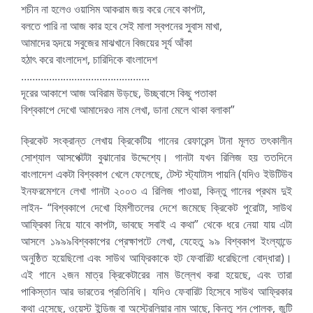
শচীন না হলেও ওয়াসিম আকরাম জয় করে নেবে কাপটা,
বলতে পারি না আজ কার হবে সেই মালা স্বপনের সুবাস মাখা,
আমাদের হৃদয়ে সবুজের মাঝখানে বিজয়ের সূর্য আঁকা
হঠাৎ করে বাংলাদেশ, চারিদিকে বাংলাদেশ
……………………………………….
দূরের আকাশে আজ অবিরাম উড়ছে, উচ্ছ্বাসে কিছু পতাকা
বিশ্বকাপে দেখো আমাদেরও নাম লেখা, ডানা মেলে থাকা বলাকা”
ক্রিকেট সংক্রান্ত লেখায় ক্রিকেটিয় গানের রেফারেন্স টানা মূলত তৎকালীন
সোশ্যাল আসপেক্টটা বুঝানোর উদ্দেশ্যে। গানটা যখন রিলিজ হয় ততদিনে
বাংলাদেশ একটা বিশ্বকাপ খেলে ফেলেছে, টেস্ট স্ট্যাটাস পায়নি (যদিও ইউটিউব
ইনফরমেশনে লেখা গানটা ২০০৩ এ রিলিজ পাওয়া, কিন্তু গানের প্রথম দুই
লাইন- “বিশ্বকাপে দেখো হিমশীতলের দেশে জমেছে ক্রিকেট পুরোটা, সাউথ
আফ্রিকা নিয়ে যাবে কাপটা, ভাবছে সবাই এ কথা” থেকে ধরে নেয়া যায় এটা
আসলে ১৯৯৯বিশ্বকাপের প্রেক্ষাপটে লেখা, যেহেতু ৯৯ বিশ্বকাপ ইংল্যান্ডে
অনুষ্ঠিত হয়েছিলো এবং সাউথ আফ্রিকাকে হট ফেবারিট ধরেছিলো বোদ্ধারা)।
এই গানে ২জন মাত্র ক্রিকেটারের নাম উল্লেখ করা হয়েছে, এবং তারা
পাকিস্তান আর ভারতের প্রতিনিধি। যদিও ফেবারিট হিসেবে সাউথ আফ্রিকার
কথা এসেছে, ওয়েস্ট ইন্ডিজ বা অস্ট্রেলিয়ার নাম আছে, কিন্তু শন পোলক, জন্টি