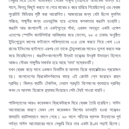
সেঞ্চুরি দিয়ে টেস্টে অভিষিক্ত সৌরভ গাঙ্গুলী (ওয়ানডে অভিষেক অবশ্য ৯২
সালে, কিন্তু কিছুই করতে না পেরে মাঝের ৪ বছর হারিয়ে গিয়েছিলেন) এর ক্রেজ
পুরোটাই মিডিয়ার সৃষ্টি করা আরোপিত। আজহারের জন্য যেটা ছিলো মুসলিম
পরিচয়, গাঙ্গুলীর জন্য এডভান্টেজ হয়ে এসেছে কলকাতার বাঙালি হওয়াটা।
বাঙালি আর বাংলাদেশী যে একইসূত্রে গাঁথা, এরকম অদ্ভুত একটা এঙ্গেল
এদেশের স্পোর্টস জার্নালিস্টরা আবিষ্কার করে ফেলেন, ৯৮ এ ঢাকায় অনুষ্ঠিত
ইন্ডিপেন্ডেন্স কাপের ফাইনালে পাকিস্তানের ৩১৪ চেজ করতে গিয়ে খেলা ১২৪
রানের ইনিংসের বদৌলতে এরপর তো তাকে টেন্ডুলকারের সাথেও তুলনা করতে শুরু
করে দিয়েছিলেন। বাঙালি=বাংলাদেশী উদ্ভট তত্ত্বের উৎকৃষ্ট উদাহরণ হিসেবে
আজও সৌরভ গাঙ্গুলীর সমার্থক হয়ে আছে ‘দাদা’ সম্বোধনটি।
যখন ক্রেজ বাড়ে সাথে একজন ভিকটিম বা আনসাং হিরো ক্যারেক্টারেও প্রয়োজন
হয়। বাংলাদেশের ক্রিকেটদর্শকদের কাছে এই রোলটা প্লে করেছেন রাহুল
দ্রাবিড়। বিশুদ্ধ ব্যাটিং টেকনিক, দেয়াল প্রভৃতি বিশেষণের ব্যবহারে দ্রাবিড়
কখন যে আনসাং হিরোকে গ্ল্যামার দিয়েছেন সেটা টেরই পাওয়া যায়নি।
পাকিস্তানের আরও কয়েকজন ক্রিকেটারকে ঘিরে ক্রেজ তৈরি হয়েছিল। সাঈদ
আনোয়ারের কারণে যেমন বেশ কয়েকজন কিশোর ডানহাতি হওয়া সত্ত্বেও
বামহাতি ব্যাটসম্যানে বদলে গেছে। ৯৮ সালে শচীনের ব্যাপক উত্থানের পূর্ব
পর্যন্ত সাঈদ আনোয়ারের সাথে সেঞ্চুরি নিয়ে তার একটা ঠাণ্ডা লড়াই ছিলো।