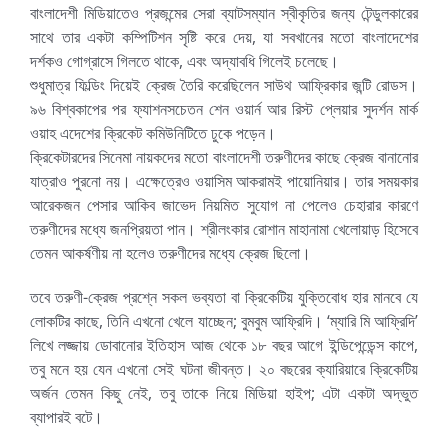
বাংলাদেশী মিডিয়াতেও প্রজন্মের সেরা ব্যাটসম্যান স্বীকৃতির জন্য টেন্ডুলকারের
সাথে তার একটা কম্পিটিশন সৃষ্টি করে দেয়, যা সবখানের মতো বাংলাদেশের
দর্শকও গোগ্রাসে গিলতে থাকে, এবং অদ্যাবধি গিলেই চলেছে।
শুধুমাত্র ফিল্ডিং দিয়েই ক্রেজ তৈরি করেছিলেন সাউথ আফ্রিকার জন্টি রোডস।
৯৬ বিশ্বকাপের পর ফ্যাশনসচেতন শেন ওয়ার্ন আর রিস্ট প্লেয়ার সুদর্শন মার্ক
ওয়াহ এদেশের ক্রিকেট কমিউনিটিতে ঢুকে পড়েন।
ক্রিকেটারদের সিনেমা নায়কদের মতো বাংলাদেশী তরুণীদের কাছে ক্রেজ বানানোর
যাত্রাও পুরনো নয়। এক্ষেত্রেও ওয়াসিম আকরামই পায়োনিয়ার। তার সময়কার
আরেকজন পেসার আকিব জাভেদ নিয়মিত সুযোগ না পেলেও চেহারার কারণে
তরুণীদের মধ্যে জনপ্রিয়তা পান। শ্রীলংকার রোশান মাহানামা খেলোয়াড় হিসেবে
তেমন আকর্ষণীয় না হলেও তরুণীদের মধ্যে ক্রেজ ছিলো।
তবে তরুণী-ক্রেজ প্রশ্নে সকল ভব্যতা বা ক্রিকেটিয় যুক্তিবোধ হার মানবে যে
লোকটির কাছে, তিনি এখনো খেলে যাচ্ছেন; বুমবুম আফ্রিদি। ‘ম্যারি মি আফ্রিদি’
লিখে লজ্জায় ডোবানোর ইতিহাস আজ থেকে ১৮ বছর আগে ইন্ডিপেন্ডেন্স কাপে,
তবু মনে হয় যেন এখনো সেই ঘটনা জীবন্ত। ২০ বছরের ক্যারিয়ারে ক্রিকেটিয়
অর্জন তেমন কিছু নেই, তবু তাকে নিয়ে মিডিয়া হাইপ; এটা একটা অদ্ভুত
ব্যাপারই বটে।