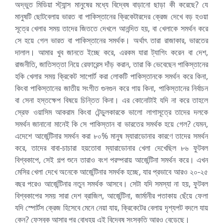
অদ্ভুত মিডিয়া স্ট্যান্স মানুষের মধ্যে বিদ্বেষ বাড়ানো ছাড়া কী করেছে? যে
মানুষটি ছোটবেলায় ভারত বা পাকিস্তানের ক্রিকেটারদের ক্রেজ দেখে বড় হওয়া
সূত্রে খেলার সময় তাদের জিততে দেখলে আনন্দিত হয়, বা খেলাকে সমর্থন করে
সে হয়ে গেল ভারত বা পাকিস্তানের সমর্থক। অর্থাৎ তারা রাজাকার, ভারতের
দালাল। আমার খুব জানতে ইচ্ছে করে, এরকম যারা ট্যাগিং করেন বা দেশ,
রাজনীতি, জাতিসত্তা নিয়ে রেফারেন্স দাঁড় করান, তারা কি ভেবেছেন পাকিস্তানের
হকি খেলার সময় ক্রিকেট সাপোর্ট করা লোকটি পাকিস্তানকে সমর্থন করে কিনা,
কিংবা পাকিস্তানের জাতীয় সংগীত গুনগুন করে গায় কিনা, পাকিস্তানের নির্বাচন
বা সেনা হস্তক্ষেপ বিষয়ে চিন্তিত কিনা। এর কোনোটাই যদি না করে তাহলে
স্রেফ ওয়াসিম আকরাম কিংবা টেন্ডুলকারকে ভালো লাগাসূত্রে তাদের দলকে
সমর্থন জানানো মানেই কি সে পাকিস্তান বা ভারতের সমর্থক হয়ে গেল? যেমন,
এদেশে আর্জেন্টিনার সমর্থন করা ৮০% মানুষ ম্যারাডোনার কারণে তাদের সমর্থন
করে, তাদের বাবা-চাচারা হয়তোবা ম্যারাডোনার খেলা দেখেছিল ৮৬ ফুটবল
বিশ্বকাপে, সেই গল্প শুনে তারাও বংশ পরম্পরায় আর্জেন্টিনা সমর্থন করে। এখন
মেসির খেলা দেখে অনেকে আর্জেন্টিনার সমর্থক হচ্ছে, যার প্রভাবে আরও ২০-২৫
বছর পরেও আর্জেন্টিনার নতুন সমর্থক আসবে। সেটা যদি সমস্যা না হয়, ফুটবল
বিশ্বকাপের সময় সারা দেশ ব্রাজিল, আর্জেন্টিনা, জার্মানীর পতাকায় ছেঁয়ে ফেলা
যদি স্পোর্টস ক্রেজ হিসেবে মেনে নেয়া যায়, ক্রিকেটের বেলায় দৃশ্যপট বদলে যায়
কেন? ফেসবুক আসার পর বোধহয় এই বিদ্বেষ সংস্কৃতি আরও বেড়েছে।