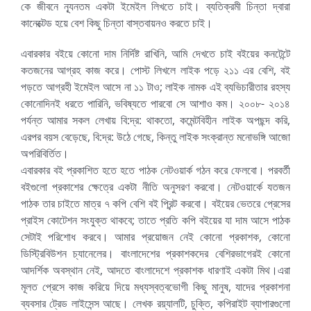
কে জীবনে ন্যূনতম একটা ইমেইল লিখতে চাই। ব্যতিক্রমী চিন্তা দ্বারা
কানেক্টেড হয়ে বেশ কিছু চিন্তা বাস্তবায়নও করতে চাই।
এবারকার বইয়ে কোনো দাম নির্দিষ্ট রাখিনি, আমি দেখতে চাই বইয়ের কনটেন্টে
কতজনের আগ্রহ কাজ করে। পোস্ট লিখলে লাইক পড়ে ২১১ এর বেশি, বই
পড়তে আগ্রহী ইমেইল আসে না ১১ টাও; লাইক নামক এই ব্যভিচারীতার রহস্য
কোনোদিনই ধরতে পারিনি, ভবিষ্যতে পারবো সে আশাও কম। ২০০৮- ২০১৪
পর্যন্ত আমার সকল লেখায় বি:দ্র: থাকতো, কমেন্টবিহীন লাইক অপছন্দ করি,
এরপর বয়স বেড়েছে, বি:দ্র: উঠে গেছে, কিন্তু লাইক সংক্রান্ত মনোভঙ্গি আজো
অপরিবির্তিত।
এবারকার বই প্রকাশিত হতে হতে পাঠক নেটওয়ার্ক গঠন করে ফেলবো। পরবর্তী
বইগুলো প্রকাশের ক্ষেত্রে একটা নীতি অনুসরণ করবো। নেটওয়ার্কে যতজন
পাঠক তার চাইতে মাত্র ৭ কপি বেশি বই প্রিন্ট করবো। বইয়ের ভেতরে প্রেসের
প্রাইস কোটেশন সংযুক্ত থাকবে; তাতে প্রতি কপি বইয়ের যা দাম আসে পাঠক
সেটাই পরিশোধ করবে। আমার প্রয়োজন নেই কোনো প্রকাশক, কোনো
ডিস্ট্রিবিউশন চ্যানেলের। বাংলাদেশের প্রকাশকদের বেশিরভাগেরই কোনো
আদর্শিক অবস্থান নেই, আদতে বাংলাদেশে প্রকাশক ধারণাই একটা মিথ।এরা
মূলত প্রেসে কাজ করিয়ে দিয়ে মধ্যস্বত্বভোগী কিছু মানুষ, যাদের প্রকাশনা
ব্যবসার ট্রেড লাইসেন্স আছে। লেখক রয়্যালটি, চুক্তি, কপিরাইট ব্যাপারগুলো