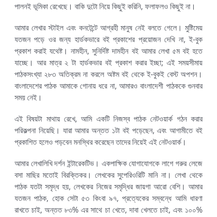
পালনই ভূমিকা রেখেছে। বাকি দুটো নিয়ে কিছুই করিনি, ফলাফলও কিছুই না।
আমার লেখার স্টাইল এবং কনটেন্টে আগ্রহী মানুষ নেই বলতে গেলে। মুষ্টিমেয়
যতজন পড়ে ওর জন্য হার্ডকভারে বই প্রকাশের প্রয়োজন দেখি না, ই-বুক
প্রকাশ করাই যথেষ্ট। নামহীন, সুনির্দিষ্ট দামহীন বই আমার লেখা ৫ম বই হতে
যাচ্ছে। আর মাত্র ২ টা হার্ডকভার বই প্রকাশ করার ইচ্ছা; এই সময়সীমায়
পাঠকসংখ্যা ২৮৩ অতিক্রম না করলে অষ্টম বই থেকে ই-বুকই বেস্ট অপশন।
বাংলাদেশের পাঠক আমাকে গোনায় ধরে না, আমারও বাংলাদেশী পাঠককে গুনবার
সময় নেই।
এই বিষয়টা মাথায় রেখে, আমি একটি নিজস্ব পাঠক নেটওয়ার্ক গঠন করার
পরিকল্পনা নিয়েছি। যারা আমার অন্তত ১টা বই পড়েছেন, এবং আগামীতে বই
প্রকাশিত হলেও পড়বেন মনস্থির করেছেন তাদের নিয়েই এই নেটওয়ার্ক।
আমার লেখালিখি দর্শন ইন্টারেকটিভ। একপাক্ষিক যোগাযোগকে লাগে গরুর লেজে
বসা মাছির মতোই বিরক্তিকর। লেখকের সুপেরিওরিটি মানি না। লেখা থেকে
পাঠক যতটা সমৃদ্ধ হয়, লেখকের নিজের সমৃদ্ধির জায়গা আরো বেশি। আমার
যতজন পাঠক, হোক সেটা ৫৩ কিংবা ৯৭, প্রত্যেকের সম্বন্ধে আমি ধারণা
রাখতে চাই, অন্তত ৮৩% এর সাথে চা খেতে, দাবা খেলতে চাই, এবং ১০০%