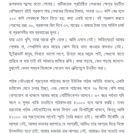
রূপকথার গল্পের মতো শোনায়। গুটিকয়েক প্রতিষ্ঠিত লেখকের ক্ষেত্র ব্যতীত
বেশিরভাগ বইই প্রকাশ পায় লেখকের নিজের টাকায়, অথবা ৩০০ কপি বের হলে
২০০ কপি লেখককে কিনে নিতে হয়; কথা একই হলো। বই প্রকাশ করতে
প্রেসের খরচ ৩০, প্রকাশক বিল দিবে ৩৭, মাঝের ৭ হাজার টাকা তার সার্ভিস চার্জ
বা প্রকাশনীর নাম ব্যবহারের মূল্য।
যারা এতে খুশি, তারা আরো খুশি হোক। আমি এসবে নেই। সাহিত্যচর্চা আমার
পোষায় না, লেখালিখি করে মাছের ঝোল দিয়ে ভাত খাওয়ার বাসনাও নেই।
ইন্ট্রোভার্ট মানুষ, লিখতে ভালো লাগে, চিন্তা করে আনন্দ পাই, সেগুলো যাতে
হারিয়ে না যায় তাই বই আকারে জমিয়ে রাখি। কারা পড়ছে, কেন পড়ছে জানলে-
বুঝলেই কেবল সম্ভব নিজেকে লেভেল অব এক্সিলেন্সে উন্নীত করা।
পাঠক নেটওয়ার্কে প্রত্যেক পাঠকের জন্য ইউনিক পাঠক আইডি থাকবে, একটা
ডাটাবেস মেনে চলার ইচ্ছা, এবং কোনো পাঠকের সাথে ৭৯ দিনের বেশি সময়
যোগাযোগ না থাকলে আমার কাছে নোটিফিকেশন আসবে। ৬৭ বছর পর্যন্ত যদি
সচল ও সুস্থ থাকি ততদিনে পাঠকসংখ্যা ৪১০০০ হবে আশা করছি। তখন
হয়তোবা পাঠক মেইনটেইনের জন্য বিশাল এক ডিপার্টমেন্ট থাকবে, কিন্তু আমি
৪১০০০ এর প্রত্যেকের সাথেই স্মৃতি তৈরি করতে চাই। মার্কেটিং টার্কেটিং য়ে
আস্থা নেই, আমার ভাবনার ব্যাপারে যে আগ্রহী, আমিও তার আগ্রহ দিয়ে নিজে
উদ্ভাসিত হতে চাই; আমার ভাবনায় যার আগ্রহ নেই, আমারও দায় পড়েনি তার