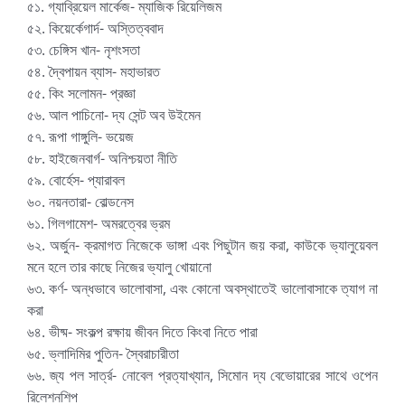
৫১. গ্যাব্রিয়েল মার্কেজ- ম্যাজিক রিয়েলিজম
৫২. কিয়ের্কেগার্দ- অস্তিত্ববাদ
৫৩. চেঙ্গিস খান- নৃশংসতা
৫৪. দ্বৈপায়ন ব্যাস- মহাভারত
৫৫. কিং সলোমন- প্রজ্ঞা
৫৬. আল পাচিনো- দ্য সেন্ট অব উইমেন
৫৭. রূপা গাঙ্গুলি- ভয়েজ
৫৮. হাইজেনবার্গ- অনিশ্চয়তা নীতি
৫৯. বোর্হেস- প্যারাবল
৬০. নয়নতারা- বোল্ডনেস
৬১. গিলগামেশ- অমরত্বের ভ্রম
৬২. অর্জুন- ক্রমাগত নিজেকে ভাঙ্গা এবং পিছুটান জয় করা, কাউকে ভ্যালুয়েবল
মনে হলে তার কাছে নিজের ভ্যালু খোয়ানো
৬৩. কর্ণ- অন্ধভাবে ভালোবাসা, এবং কোনো অবস্থাতেই ভালোবাসাকে ত্যাগ না
করা
৬৪. ভীষ্ম- সংকল্প রক্ষায় জীবন দিতে কিংবা নিতে পারা
৬৫. ভ্লাদিমির পুতিন- স্বৈরাচারীতা
৬৬. জ্য পল সার্ত্র- নোবেল প্রত্যাখ্যান, সিমোন দ্য বেভোয়ারের সাথে ওপেন
রিলেশনশিপ