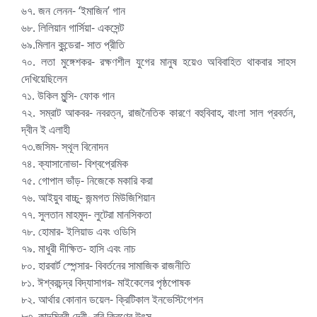
৬৭. জন লেনন- ‘ইমাজিন’ গান
৬৮. লিলিয়ান গার্সিয়া- একসেন্ট
৬৯.মিলান কুন্ডেরা- সাত প্রীতি
৭০. লতা মুঙ্গেশকর- রক্ষণশীল যুগের মানুষ হয়েও অবিবাহিত থাকবার সাহস
দেখিয়েছিলেন
৭১. উকিল মুন্সি- ফোক গান
৭২. সম্রাট আকবর- নবরত্ন, রাজনৈতিক কারণে বহুবিবাহ, বাংলা সাল প্রবর্তন,
দ্বীন ই এলাহী
৭৩.জসিম- স্থূল বিনোদন
৭৪. ক্যাসানোভা- বিশ্বপ্রেমিক
৭৫. গোপাল ভাঁড়- নিজেকে মকারি করা
৭৬. আইয়ুব বাচ্চু- জন্মগত মিউজিশিয়ান
৭৭. সুলতান মাহমুদ- লুটেরা মানসিকতা
৭৮. হোমার- ইলিয়াড এবং ওডিসি
৭৯. মাধুরী দীক্ষিত- হাসি এবং নাচ
৮০. হারবার্ট স্পেন্সার- বিবর্তনের সামাজিক রাজনীতি
৮১. ঈশ্বরচন্দ্র বিদ্যাসাগর- মাইকেলের পৃষ্ঠপোষক
৮২. আর্থার কোনান ডয়েল- ক্রিটিকাল ইনভেস্টিগেশন
৮৩. কাদম্বিরী দেবী- রবি কিরণের উৎস