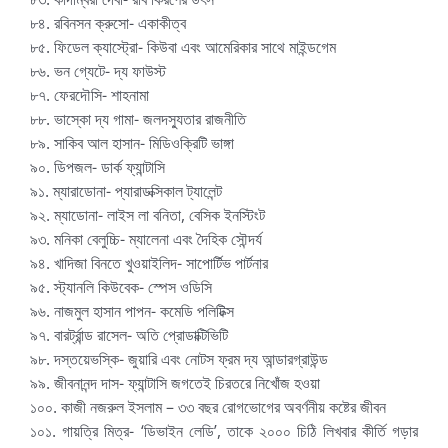
৮৪. রবিনসন ক্রুসো- একাকীত্ব
৮৫. ফিডেল ক্যাস্ট্রো- কিউবা এবং আমেরিকার সাথে মাইন্ডগেম
৮৬. ভন গ্যেটে- দ্য ফাউস্ট
৮৭. ফেরদৌসি- শাহনামা
৮৮. ভাস্কো দ্য গামা- জলদস্যুতার রাজনীতি
৮৯. সাকিব আল হাসান- মিডিওক্রিটি ভাঙ্গা
৯০. ডিপজল- ডার্ক ফ্যান্টাসি
৯১. ম্যারাডোনা- প্যারাডক্সিকাল ট্যালেন্ট
৯২. ম্যাডোনা- লাইস লা বনিতা, বেসিক ইনস্টিংট
৯৩. মনিকা বেলুচ্চি- ম্যালেনা এবং দৈহিক সৌন্দর্য
৯৪. খাদিজা বিনতে খুওয়াইলিদ- সাপোর্টিভ পার্টনার
৯৫. স্ট্যানলি কিউবেক- স্পেস ওডিসি
৯৬. নাজমুল হাসান পাপন- কমেডি পলিটিক্স
৯৭. বারর্ট্রান্ড রাসেল- অতি প্রোডাক্টিভিটি
৯৮. দস্তয়েভস্কি- জুয়ারি এবং নোটস ফ্রম দ্য আন্ডারগ্রাউন্ড
৯৯. জীবনানন্দ দাস- ফ্যান্টাসি জগতেই চিরতরে নিখোঁজ হওয়া
১০০. কাজী নজরুল ইসলাম – ৩৩ বছর রোগভোগের অবর্ণনীয় কষ্টের জীবন
১০১. গায়ত্রি মিত্র- ‘ডিভাইন লেডি’, তাকে ২০০০ চিঠি লিখবার কীর্তি গড়ার