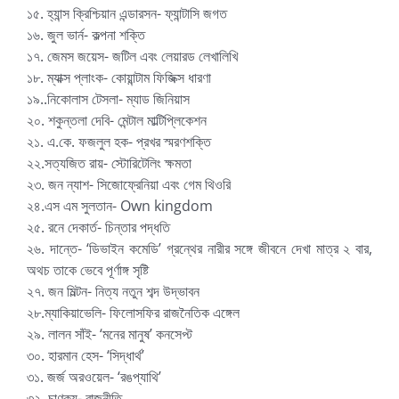
১৫. হ্যান্স ক্রিশ্চিয়ান এন্ডারসন- ফ্যান্টাসি জগত
১৬. জুল ভার্ন- কল্পনা শক্তি
১৭. জেমস জয়েস- জটিল এবং লেয়ারড লেখালিখি
১৮. ম্যাক্স প্লাংক- কোয়ান্টাম ফিজিক্স ধারণা
১৯..নিকোলাস টেসলা- ম্যাড জিনিয়াস
২০. শকুন্তলা দেবি- মেন্টাল মাল্টিপ্লিকেশন
২১. এ.কে. ফজলুল হক- প্রখর স্মরণশক্তি
২২.সত্যজিত রায়- স্টোরিটেলিং ক্ষমতা
২৩. জন ন্যাশ- সিজোফ্রেনিয়া এবং গেম থিওরি
২৪.এস এম সুলতান- Own kingdom
২৫. রনে দেকার্ত- চিন্তার পদ্ধতি
২৬. দান্তে- ‘ডিভাইন কমেডি’ গ্রন্থের নারীর সঙ্গে জীবনে দেখা মাত্র ২ বার,
অথচ তাকে ভেবে পূর্ণাঙ্গ সৃষ্টি
২৭. জন মিল্টন- নিত্য নতুন শব্দ উদ্ভাবন
২৮.ম্যাকিয়াভেলি- ফিলোসফির রাজনৈতিক এঙ্গেল
২৯. লালন সাঁই- ‘মনের মানুষ’ কনসেপ্ট
৩০. হারমান হেস- ‘সিদ্ধার্থ’
৩১. জর্জ অরওয়েল- ‘রঙপ্যাথি’
৩২. চাণক্য- রাজনীতি