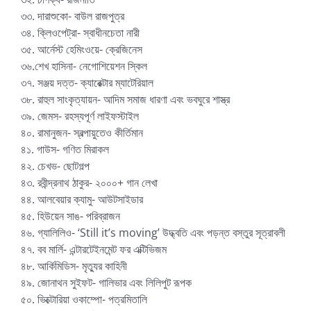
৩৩. দারাশুকো- বাউল রাজপুত্র
৩৪. ক্লিওপেট্রা- স্বাধীনচেতা নারী
৩৫. আর্নেস্ট হেমিংওয়ে- ক্রেজিনেস
৩৬.শেখ হাসিনা- নেগোশিয়েশন স্কিল
৩৭. সঞ্জয় দত্ত- ক্যারেক্টার ম্যাটেরিয়াল
৩৮. রাহুল সাংকৃত্যায়ন- আদিম সমাজ ধারণা এবং ভবঘুরে শাস্ত্র
৩৯. জেমস- রহস্যপূর্ণ লাইফস্টাইল
৪০. রামানুজন- স্বল্পায়ুতেও কীর্তিমান
৪১. গাউস- গণিত মিরাকল
৪২. চেখভ- ছোটগল্প
৪৩. রবীন্দ্রনাথ ঠাকুর- ২০০০+ গান লেখা
৪৪. আলবেয়ার ক্যামু- আউটসাইডার
৪৫. হিউয়েন সাঙ- পরিব্রাজন
৪৬. গ্যালিলিও- ‘Still it’s moving’ উদ্ধ্বতি এবং পড়ন্ত বস্তুর সূত্রাবলী
৪৭. বব মার্লি- এন্টারটেইনমেন্ট ফর এক্টিভিজম
৪৮. আর্কিমিডিস- মৃত্যুর কাহিনী
৪৯. জোনাথন সুইফট- গালিভার এবং লিলিপুট রূপক
৫০. ভিক্টোরিয়া ওকাম্পো- পত্রমিতালি