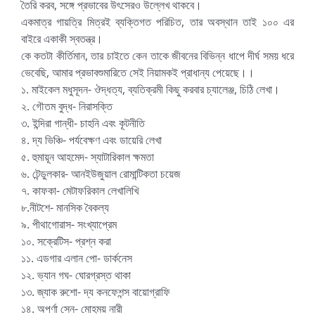
তৈরি করব, সঙ্গে প্রভাবের উৎসেরও উল্লেখ থাকবে।
একমাত্র গায়ত্রি মিত্রই ব্যক্তিগত পরিচিত, তার অবস্থান তাই ১০০ এর
বাইরে একাকী স্বতন্ত্র।
কে কতটা কীর্তিমান, তার চাইতে কেন তাকে জীবনের বিভিন্ন ধাপে দীর্ঘ সময় ধরে
ভেবেছি, আমার প্রভাবশুমারিতে সেই নিয়ামকই প্রাধান্য পেয়েছে।।
১. মাইকেল মধুসূদন- ঔদ্ধত্য, ব্যতিক্রমী কিছু করবার চ্যালেঞ্জ, চিঠি লেখা।
২. গৌতম বুদ্ধ- নিরাসক্তি
৩. ইন্দিরা গান্ধী- চাহনি এবং কূটনীতি
৪. দ্য ভিঞ্চি- পর্যবেক্ষণ এবং ডায়েরি লেখা
৫. হুমায়ূন আহমেদ- স্যাটারিকাল ক্ষমতা
৬. টেন্ডুলকার- আনইউজুয়াল রোমান্টিকতা চয়েজ
৭. কাফকা- মেটাফরিকাল লেখালিখি
৮.নীটশে- মানসিক বৈকল্য
৯. পীথাগোরাস- সংখ্যাপ্রেম
১০. সক্রেটিস- প্রশ্ন করা
১১. এডগার এলান পো- ডার্কনেস
১২. ভ্যান গঘ- ঘোরগ্রস্ত থাকা
১৩. জ্যাক রুশো- দ্য কনফেশন্স বায়োগ্রাফি
১৪. অপর্ণা সেন- মোহময় নারী