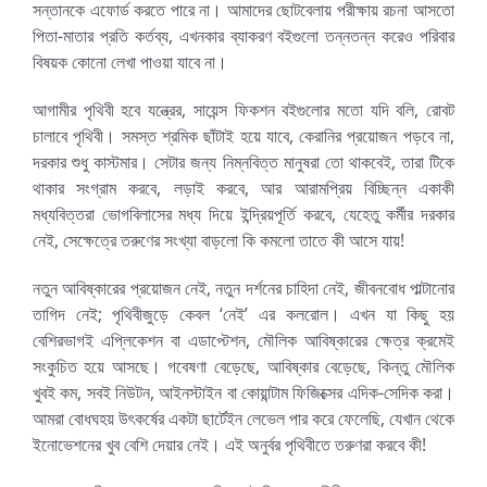
সন্তানকে এফোর্ড করতে পারে না। আমাদের ছোটবেলায় পরীক্ষায় রচনা আসতো
পিতা-মাতার প্রতি কর্তব্য, এখনকার ব্যাকরণ বইগুলো তন্নতন্ন করেও পরিবার
বিষয়ক কোনো লেখা পাওয়া যাবে না।
আগামীর পৃথিবী হবে যন্ত্রের, সায়েন্স ফিকশন বইগুলোর মতো যদি বলি, রোবট
চালাবে পৃথিবী। সমস্ত শ্রমিক ছাঁটাই হয়ে যাবে, কেরানির প্রয়োজন পড়বে না,
দরকার শুধু কাস্টমার। সেটার জন্য নিম্নবিত্ত মানুষরা তো থাকবেই, তারা টিকে
থাকার সংগ্রাম করবে, লড়াই করবে, আর আরামপ্রিয় বিচ্ছিন্ন একাকী
মধ্যবিত্তরা ভোগবিলাসের মধ্য দিয়ে ইন্দ্রিয়পূর্তি করবে, যেহেতু কর্মীর দরকার
নেই, সেক্ষেত্রে তরুণের সংখ্যা বাড়লো কি কমলো তাতে কী আসে যায়!
নতুন আবিষ্কারের প্রয়োজন নেই, নতুন দর্শনের চাহিদা নেই, জীবনবোধ পাল্টানোর
তাগিদ নেই; পৃথিবীজুড়ে কেবল ‘নেই’ এর কলরোল। এখন যা কিছু হয়
বেশিরভাগই এপ্লিকেশন বা এডাপ্টেশন, মৌলিক আবিষ্কারের ক্ষেত্র ক্রমেই
সংকুচিত হয়ে আসছে। গবেষণা বেড়েছে, আবিষ্কার বেড়েছে, কিন্তু মৌলিক
খুবই কম, সবই নিউটন, আইনস্টাইন বা কোয়ান্টাম ফিজিক্সের এদিক-সেদিক করা।
আমরা বোধঘহয় উৎকর্ষের একটা ছার্টেইন লেভেল পার করে ফেলেছি, যেখান থেকে
ইনোভেশনের খুব বেশি দেয়ার নেই। এই অনুর্বর পৃথিবীতে তরুণরা করবে কী!