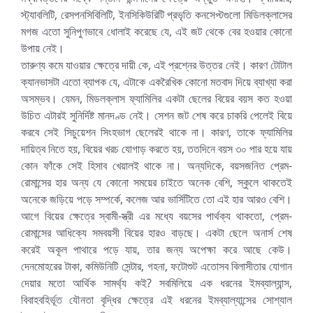
স্ট্যাবলিটি, রেসপনসিবিলিটি, ইনসিকিউরিটি প্রভৃতি কনসেপ্টগুলো মিডিলক্লাসের
মগজ এতো সুনিপুণভাবে ধোলাই করেছে যে, এই জট থেকে বের হওয়ার কোনো
উপায় নেই।
তারুণ্য কমে যাওয়ার ক্ষেত্রে দায়ী কে, এই প্রশ্নের উত্তর নেই। কারণ টোটাল
ক্যানভাসটা এতো ব্যাপক যে, এটাকে একরৈখিক কোনো মতবাদ দিয়ে ব্যাখ্যা করা
অসম্ভব। যেমন, মিডলক্লাস ফ্যামিলির একটা ছেলের বিয়ের বয়স কত হওয়া
উচিত এটারই সুনির্দিষ্ট মানদণ্ড নেই। সেশন জট শেষ করে চাকরি পেলেই বিয়ে
করবে সেই সিচুয়েশন সিংহভাগ ছেলেরই থাকে না। কারণ, তাকে ফ্যামিলির
দায়িত্ব নিতে হয়, বিয়ের খরচ যোগাড় করতে হয়, ততদিনে বয়স ৩০ পার হয়ে যায়
কোন ফাঁকে সেই হিসাব খেয়ালই থাকে না। অন্যদিকে, বয়সজনিত প্রেম-
রোমান্সের হার অন্য যে কোনো সময়ের চাইতে অনেক বেশি, স্কুলে থাকতেই
অনেকে জড়িয়ে পড়ে সম্পর্কে, কলেজ আর ভার্সিটিতে তো এই হার আরও বেশি।
আগে বিয়ের ক্ষেত্রে স্বামী-স্ত্রী এর মধ্যে বয়সের পার্থক্য থাকতো, প্রেম-
রোমান্সের আধিক্যে সমবয়সী বিয়ের হারও বাড়ছে। একটা ছেলে অনার্স শেষ
করেই অকূল পাথারে পড়ে যায়, তার জন্য অপেক্ষা করে আছে কেউ।
দেনমোহরের টাকা, কমিউনিটি সেন্টার, গহনা, ফটোশুট এতোসব বিলাসীতার যোগান
দেয়ার মতো আর্থিক সামর্থ্য কই? সবমিলিয়ে এক ধরনের ইমব্যাল্যান্স,
বিবাহবহির্ভূত যৌনতা বৃদ্ধির ক্ষেত্রে এই ধরনের ইমব্যাল্যান্সের সোশ্যাল