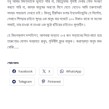
তবু আমার বিষণ্নতাকে ভুলতে পারি না, বৈচিত্র্যময় পৃথিবী দেখার লোভ সংবরণ
করতে পারি না, বয়স্ক মানুষের অরণ্যে মিশে যেতে যেতেও আমি তরুণদেরই
সদম্ভ পদচারণা দেখতে চাই। কিন্তু ট্রিলিয়ন ডলার ইনভেস্টমেন্টের যে সিস্টেম,
সেখানে পিঁপড়ার চাইতে ক্ষুদ্র এক মানুষ যার পকেটে ১০০ টাকাও থাকে না অনেক
সময়ই, তার চাওয়া না চাওয়া এক মুঠো ছাঁইয়ের চাইতেও মূল্যহীন।
হে মিডলক্লাশ দম্পতিগণ, আপনারা অন্তত ৩-৪ জন সন্তানের পিতা-মাতা হয়ে
তারুণ্যের যোগান অব্যাহত রাখুন, পৃথিবীটা সুন্দর থাকুক। জরাগ্রস্ত মানুষ বড্ড
বোরিং…..
শেয়ার করুনঃ
Facebook
X
WhatsApp
Telegram
Pinterest