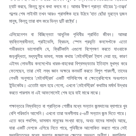
চ্যাট করবে, কিন্তু মুখে কথা বলবে না। আমার বীক্ষণ প্রান্ত বইয়ের ‘ঢ়-তত্ত্ব’
গল্পের শেষ লাইনটা তখন আরও প্রাসঙ্গিক হয়ে উঠবে ‘হাত ছোঁয়া দূরত্বে দুজন
মানুষ, কিন্তু তারা বাস করে ভিন্ন দুটি রাষ্ট্রে’।
এলিয়েনেশন বা বিচ্ছিন্নতা আধুনিক পৃথিবীর প্রার্থিত জীবন। আমরা
ব্যক্তিস্বাধীনতা, প্রাইভেসি, ফ্রিডম, স্পেস প্রভৃতি কনসেপ্টকে এতো
গভীরভাবে ভালোবাসি যে, ক্রিটিকালি এগুলো বিশ্লেষণ করতে যাওয়াকে
জড়বুদ্ধিতা, মধ্যযুগীয় ভাবনা, সহজ কথায় ‘মেইনস্ট্রিম’ ট্যাগ দেয়া হয়, কারণ
এইসব লোভনীয় কনসেপ্টের ধারক-বাহকেরা বিশ্বসভ্যতার ইতিহাস মুখস্থ করে
ফেলেছেন, তারা সেই লব্ধ জ্ঞান অক্ষরে কনভার্ট করতে বিপুল পারদর্শী, তাদের
লেখনী অনুসারে ‘মেইনস্ট্রিম’ একটি গালিবিশেষ বা ক্ষেত্রেবিশেষে অধঃপতন
ইন্ডিকেটর। এতোটা বয়স হয়ে গেলো, এখনো ‘মেইনস্ট্রিম’ কথাটার মর্মার্থ উদ্ধার
করতে পারলাম না এই আফসোসেই শেষ হয়ে যাই মাঝে মাঝে।
পক্ষান্তরে নিম্নবিত্ত বা প্রান্তিক গোষ্ঠীর মধ্যে সন্তান জন্মদানের ব্যাপারে খুব
বেশি পরিবর্তন আসেনি। এখনো তারা অবলীলায় ৫-৬টি সন্তান জন্ম দিতে পারে।
এতে করে পথশিশু, ভাসমান মানুষের সংখ্যা বাড়ে, অথচ যাদের সামর্থ্য আছে,
যারা একটি দেশকে এগিয়ে নিতে পারে, পৃথিবীকে আলোকিত করতে পারে সেই
মধ্যবিত্তদের মধ্যে সন্তান জন্মদানের ক্ষেত্রে অদ্ভুত অনীহা। ক্যারিয়ার,