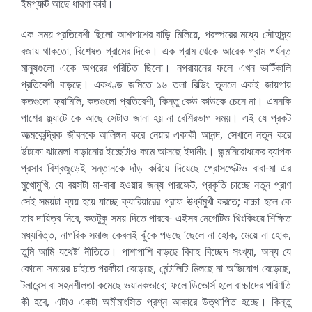
ইমপ্যাক্ট আছে ধারণা করি।
এক সময় প্রতিবেশী ছিলো আশপাশের বাড়ি মিলিয়ে, পরস্পরের মধ্যে সৌহাদ্র্য
বজায় থাকতো, বিশেষত গ্রামের দিকে। এক গ্রাম থেকে আরেক গ্রাম পর্যন্ত
মানুষগুলো একে অপরের পরিচিত ছিলো। নগরায়নের ফলে এখন ভার্টিকালি
প্রতিবেশী বাড়ছে। একখণ্ড জমিতে ১৬ তলা বিল্ডিং তুললে একই জায়গায়
কতগুলো ফ্যামিলি, কতগুলো প্রতিবেশী, কিন্তু কেউ কাউকে চেনে না। এমনকি
পাশের ফ্ল্যাটে কে আছে সেটাও জানা হয় না বেশিরভাগ সময়। এই যে প্রকট
আত্মকেন্দ্রিক জীবনকে আলিঙ্গন করে নেয়ার একাকী আনন্দ, সেখানে নতুন করে
উটকো ঝামেলা বাড়ানোর ইচ্ছেটাও কমে আসছে ইদানীং। জন্মনিরোধকের ব্যাপক
প্রসার বিশ্বজুড়েই সন্তানকে দাঁড় করিয়ে দিয়েছে প্রোসপেক্টিভ বাবা-মা এর
মুখোমুখি, যে বয়সটা মা-বাবা হওয়ার জন্য পারফেক্ট, প্রকৃতি চাচ্ছে নতুন প্রাণ
সেই সময়টা ব্যয় হয়ে যাচ্ছে ক্যারিয়ারের গ্রাফ ঊর্ধ্বমুখী করতে; বাচ্চা হলে কে
তার দায়িত্ব নিবে, কতটুকু সময় দিতে পারবে- এইসব নেগেটিভ থিংকিংয়ে শিক্ষিত
মধ্যবিত্ত, নাগরিক সমাজ কেবলই ঝুঁকে পড়ছে ‘ছেলে না হোক, মেয়ে না হোক,
তুমি আমি যথেষ্ট’ নীতিতে। পাশাপাশি বাড়ছে বিবাহ বিচ্ছেদ সংখ্যা, অন্য যে
কোনো সময়ের চাইতে পরকীয়া বেড়েছে, মেন্টালিটি মিলছে না অভিযোগ বেড়েছে,
টলারেন্স বা সহনশীলতা কমেছে ভয়ানকভাবে; ফলে ডিভোর্স হলে বাচ্চাদের পরিণতি
কী হবে, এটাও একটা অমীমাংসিত প্রশ্ন আকারে উত্থাপিত হচ্ছে। কিন্তু