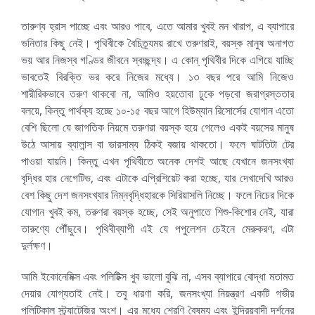
তারুণ্য হ্রাস পাচ্ছে এবং আরও পাবে, এতে আমার খুবই মন খারাপ, এ ব্যাপারে
ভনিতার কিছু নেই। পৃথিবীকে বৈচিত্র্যময় রাখে তরুণরাই, বয়স্ক মানুষ অনাগত
ভয় আর নিজস্ব গণ্ডির জীবনে স্বচ্ছন্দ্য। এ কোন্ পৃথিবীর দিকে এগিয়ে যাচ্ছি
ভাবতেই বিরক্তি ভর করে নিজের মধ্যে। ১৩ বছর পরে আমি নিজেও
শারীরিকভাবে তরুণ থাকবো না, আমিও হয়তোবা ঢুকে পড়বো জরাগ্রস্ততার
বলয়ে, কিন্তু পার্থক্য হচ্ছে ১০-১৫ বছর আগে হিউম্যান রিসোর্সের যোগান এতো
বেশি ছিলো যে জাগতিক নিয়মে তরুণরা বয়স্ক হয়ে গেলেও একই বয়সের মানুষ
উঠে আসায় ব্যালান্স বা ভারসাম্য ঠিকই বজায় থাকতো। ফলে ঘাটতিটা টের
পাওয়া যায়নি। কিন্তু এখন পৃথিবীতে অনেক দেশই আছে যেখানে জনসংখ্যা
বৃদ্ধির হার নেগেটিভ, এবং এটাকে এপ্রিশিয়েট করা হচ্ছে, যার দেখাদেখি আরও
বেশ কিছু দেশ জনসংখ্যার নিম্নবৃদ্ধিহারকে সিরিয়াসলি নিচ্ছে। ফলে নিচের দিকে
যোগান খুবই কম, তরুণরা বয়স্ক হচ্ছে, সেই অনুপাতে শিশু-কিশোর নেই, যারা
তারুণ্যে পৌঁছুবে। পৃথিবীব্যাপী এই যে পপুলেশন চেইনে মেরুকরণ, এটা
দুর্লক্ষণ।
আমি ইকোনেমিক্স এবং পলিটিক্স খুব ভালো বুঝি না, এসব ব্যাপারে বোদ্ধা মতামত
দেয়ার যোগ্যতাই নেই। তবু ধারণা করি, জনসংখ্যা নিয়ন্ত্রণ একটি গভীর
পলিটিকাল স্ট্র্যাটেজির অংশ। এর মধ্যে শ্রেণি বৈষম্য এবং ইন্দ্রিয়বাদী দর্শনের