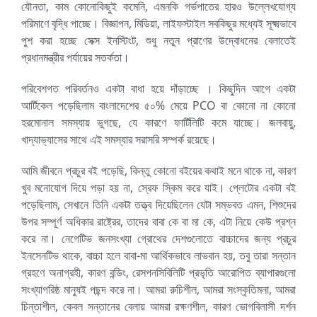
যৌনতা, কাম কোনোকিছুই কমেনি, এমনকি গর্ভপাতের হারও উল্লেখযোগ্য
পরিমাণে বৃদ্ধি পাচ্ছে। বিজ্ঞাপন, মিডিয়া, লাইফস্টাইল সবকিছুর মধ্যেই সূক্ষ্মভাবে
পুশ করা হচ্ছে সেক্স ইনস্টিংট, শুধু নতুন প্রাণের উদ্বোধনের বেলাতেই
প্রধানমন্ত্রীর পর্যায়ের সতর্কতা।
পরিবেশগত পরিবর্তনও একটা বাধা হয়ে দাঁড়াচ্ছে । কিছুদিন আগে একটা
আর্টিকেল পড়েছিলাম বাংলাদেশের ৫০% মেয়ে PCO বা কোনো না কোনো
হরমোনাল সমস্যায় ভুগছে, যে কারণে ফার্টিলিটি কমে যাচ্ছে। জলবায়ু,
খাদ্যাভ্যাসের সাথে এই সমস্যার সরাসরি সম্পর্ক রয়েছে।
আমি জীবনে প্রচুর বই পড়েছি, কিন্তু কোনো বইয়ের কথাই মনে থাকে না, কারণ
খুব মনোযোগ দিয়ে পড়া হয় না, স্রেফ স্কিম করে যাই। প্লেটোর একটা বই
পড়েছিলাম, সেখানে তিনি একটা তত্ত্ব দিয়েছিলেন যেটা সম্ভবত এমন, শিশুদের
উপর সম্পূর্ণ অধিকার রাষ্ট্রের, তাদের বাবা কে বা মা কে, এটা নিয়ে কেউ প্রশ্ন
করে না। নেগেটিভ জনসংখ্যা গ্রোথের দেশগুলোতে বাচ্চাদের জন্য প্রচুর
ইনসেনটিভ থাকে, বাচ্চা হলে বাবা-মা আর্থিকভাবে লাভবান হয়, তবু তারা সন্তান
গ্রহণে অনাগ্রহী, কারণ বন্ডিং, রেসপনসিবিলিটি প্রভৃতি আরোপিত ব্যাপারগুলো
সংখ্যাগরিষ্ঠ মানুষই পছন্দ করে না। আমরা রুচিশীল, আমরা সংস্কৃতিমনা, আমরা
চিন্তাশীল, কেবল সন্তানের বেলায় আমরা রক্ষণশীল, কারণ ভোগবিলাসী দর্শন