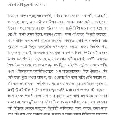
কোনো যোগসূত্র থাকতে পারে।
আমাদের আগের প্রজন্মেও দেখেছি, পরিবার মানে সেখানে দাদা-দাদী, চাচা-চাচী,
খালা-ফুফু, মামা, নানা-নানী এর বিশাল বহর। আমার বাবারা মোট ৮ ভাই-বোন
ছিলেন। ফলে আমাদের বেড়ে ওঠার সময় সম্পর্কের বিবিধ মাত্রা বা ডাইমেনশন
দেখেছি, সংকট যেমন ছিলো, আনন্দও তেমন। সময় এগিয়েছে, বিশ্বপট বদলেছে,
লাইফস্টাইল কনসেপ্টেই এসেছে মহামারী আকারের ভোগবিলাস দর্শন। তার
প্রতাপে এতো বিপুল জনগ্রষ্ঠীর কর্মসংস্থান করতে সরকার হিমশিম খায়,
অন্নসংস্থান নেই, জনসংখ্যার ঘনত্বের কারণে পরিবেশ বিপর্যয় ঘটে এরকম
আরও কত থিওরি। ‘ছেলে হোক, মেয়ে হোক দুটি সন্তানই যথেষ্ট’- আমাদের
শৈশব-কৈশোরে এই শ্লোগান প্রচুর শুনেছি, তার ইমপ্লিমেন্টেশন দেখতে পাচ্ছি
এখন। মিডলক্লাস ফ্যামিলিগুলোতে এখন মাইক্রোস্কোপ দিয়ে খুঁজলেও ২টির
বেশি বাচ্চা খুঁজে পাওয়া যাবে না, বরং এখনকার থিম হলো ‘দুটির বেশি সন্তান নয়,
১টি হলে ভালো হয়’। সর্বশেষ ১৫ বছরে যারা বাবা-মা হয়েছেন মিডল ক্লাস এ,
একটু স্ট্যাটিসটিকালি হিসাব করে দেখুন ৭০% এরও বেশি ক্ষেত্রে ১টি সন্তান।
ফলে ২০৩০ পরবর্তী বাংলাদেশে চাচা-ফুফু বা মামা-খালা বলতে কোনো সম্পর্ক
থাকবে না, আত্মকেন্দ্রিক এক জীবন নিয়ে বড় হবে ক্ষয়িষ্ণু তরুণ, যারা হয়তোবা
কম্পিউটারের ভেতরে ভারচুয়াল রিয়েলিটি আবিষ্কারে মত্ত থাকবে, দুজন মানুষ
পাশাপাশি বসে একে অপরের সাথে ফেসবুক বা অন্য কোনো মিডিয়ামের সহায়তায়