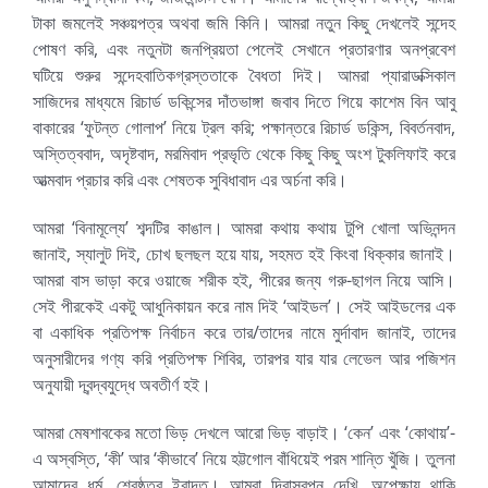
টাকা জমলেই সঞ্চয়পত্র অথবা জমি কিনি। আমরা নতুন কিছু দেখলেই সন্দেহ
পোষণ করি, এবং নতুনটা জনপ্রিয়তা পেলেই সেখানে প্রতারণার অনপ্রবেশ
ঘটিয়ে শুরুর সন্দেহবাতিকগ্রস্ততাকে বৈধতা দিই। আমরা প্যারাডক্সিকাল
সাজিদের মাধ্যমে রিচার্ড ডকিন্সের দাঁতভাঙ্গা জবাব দিতে গিয়ে কাশেম বিন আবু
বাকারের ‘ফুটন্ত গোলাপ’ নিয়ে ট্রল করি; পক্ষান্তরে রিচার্ড ডকিন্স, বিবর্তনবাদ,
অস্তিত্ববাদ, অদৃষ্টবাদ, মরমিবাদ প্রভৃতি থেকে কিছু কিছু অংশ টুকলিফাই করে
আত্মবাদ প্রচার করি এবং শেষতক সুবিধাবাদ এর অর্চনা করি।
আমরা ‘বিনামূল্যে’ শব্দটির কাঙাল। আমরা কথায় কথায় টুপি খোলা অভিনন্দন
জানাই, স্যালুট দিই, চোখ ছলছল হয়ে যায়, সহমত হই কিংবা ধিক্কার জানাই।
আমরা বাস ভাড়া করে ওয়াজে শরীক হই, পীরের জন্য গরু-ছাগল নিয়ে আসি।
সেই পীরকেই একটু আধুনিকায়ন করে নাম দিই ‘আইডল’। সেই আইডলের এক
বা একাধিক প্রতিপক্ষ নির্বাচন করে তার/তাদের নামে মুর্দাবাদ জানাই, তাদের
অনুসারীদের গণ্য করি প্রতিপক্ষ শিবির, তারপর যার যার লেভেল আর পজিশন
অনুযায়ী দ্বন্দ্বযুদ্ধে অবতীর্ণ হই।
আমরা মেষশাবকের মতো ভিড় দেখলে আরো ভিড় বাড়াই। ‘কেন’ এবং ‘কোথায়’-
এ অস্বস্তি, ‘কী’ আর ‘কীভাবে’ নিয়ে হট্টগোল বাঁধিয়েই পরম শান্তি খুঁজি। তুলনা
আমাদের ধর্ম, শ্রেষ্ঠত্ব ইবাদত। আমরা দিবাস্বপ্ন দেখি, অপেক্ষায় থাকি