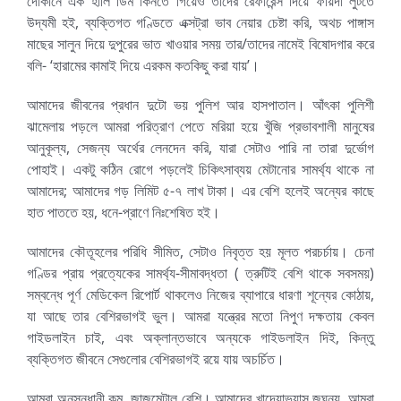
দোকানে এক হালি ডিম কিনতে গিয়েও তাদের রেফারেন্স দিয়ে ফায়দা লুটতে
উদ্যমী হই, ব্যক্তিগত গণ্ডিতে এক্সট্রা ভাব নেয়ার চেষ্টা করি, অথচ পাঙ্গাস
মাছের সালুন দিয়ে দুপুরের ভাত খাওয়ার সময় তার/তাদের নামেই বিষোদগার করে
বলি- ‘হারামের কামাই দিয়ে এরকম কতকিছু করা যায়’।
আমাদের জীবনের প্রধান দুটো ভয় পুলিশ আর হাসপাতাল। আঁৎকা পুলিশী
ঝামেলায় পড়লে আমরা পরিত্রাণ পেতে মরিয়া হয়ে খুঁজি প্রভাবশালী মানুষের
আনুকূল্য, সেজন্য অর্থের লেনদেন করি, যারা সেটাও পারি না তারা দুর্ভোগ
পোহাই। একটু কঠিন রোগে পড়লেই চিকিৎসাব্যয় মেটানোর সামর্থ্য থাকে না
আমাদের; আমাদের গড় লিমিট ৫-৭ লাখ টাকা। এর বেশি হলেই অন্যের কাছে
হাত পাততে হয়, ধনে-প্রাণে নিঃশেষিত হই।
আমাদের কৌতূহলের পরিধি সীমিত, সেটাও নিবৃত্ত হয় মূলত পরচর্চায়। চেনা
গণ্ডির প্রায় প্রত্যেকের সামর্থ্য-সীমাবদ্ধতা ( ত্রুটিই বেশি থাকে সবসময়)
সম্বন্ধে পূর্ণ মেডিকেল রিপোর্ট থাকলেও নিজের ব্যাপারে ধারণা শূন্যের কোঠায়,
যা আছে তার বেশিরভাগই ভুল। আমরা যন্ত্রের মতো নিপুণ দক্ষতায় কেবল
গাইডলাইন চাই, এবং অক্লান্তভাবে অন্যকে গাইডলাইন দিই, কিন্তু
ব্যক্তিগত জীবনে সেগুলোর বেশিরভাগই রয়ে যায় অচর্চিত।
আমরা অনুসন্ধানী কম, জাজমেন্টাল বেশি। আমাদের খাদ্যোভ্যাস জঘন্য, আমরা