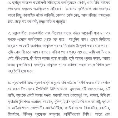
২. হুমায়ূন আহমেদ বাংলাদেশী সাহিত্যের জনপ্রিয়তম লেখক, এবং টিভি নাটকের
ক্ষেত্রেও সম্ভবত জনপ্রিয়তম নাট্যকার। অয়োময় ব্যতিরেকে তার জনপ্রিয়
আরো কিছু ধারাবাহিক নাটক বহুব্রিহী, কোথাও কেউ নেই, আজ রবিবার, নক্ষত্রের
রাত, উড়ে যায় বকপক্ষী, চন্দ্র কারিগর প্রভৃতি।
৩. ব্যান্ডসঙ্গীত, ফোকসঙ্গীত এবং সিনেমার গানের বাইরে আরেকটি ধারা ৮০ এর
দশকে এদেশে জনপ্রিয়তা পেতে শুরু করে। আধুনিক গান। রেন্ডম নির্বচনের
মাধ্যমে কয়েকটি জনপ্রিয় আধুনিক গানের শিরোনাম উল্লেখ করা যেতে পারে।
তুমি রোজ বিকেলে আমার বাগানে, কবিতা পড়ার প্রহর এসেছে, আমি হ্যামিলনের
সেই বাঁশিওয়ালা, কী ছিলে আমার বলো না তুমি, তুমি আমার প্রথম সকাল, আমার
মনের ফুলদানিতে। জনপ্রিয় আধুনিক গানের তালিকা করতে গেলে বিশাল এক
বহর তৈরি হয়ে যাবে।
৪. প্রভাবশালী এবং গ্রহণযোগ্য মানুষের যদি কাঠামো নির্মাণ করতে চাই সেখানে
যে সকল উপাত্তের উপস্থিতি নিশ্চিত থাকে- ন্যূনতম ১টি বহুতল ভবন, ১টি
গাড়ি, ব্যাংকে কোটি টাকার সঞ্চয়, সরকারী দলে গুরত্বপূর্ণ পদ, আমলা, বিসিএস
ক্যাডার (বিশেষত এডমিন, ফরেইন, পুলিশ, ট্যাক্স ক্যাটেগরি হলে ভালো), ব্যাংক
বা মাল্টিন্যাশনাল কোম্পানীর এমডি/সিইও, জাতীয় দলের ক্রিকেটার, রকস্টার,
ফিল্মস্টার, বিভিন্ন প্রফেসর ডাক্তার, ভার্সিটিগুলোর ভিসি। আরো বেশ