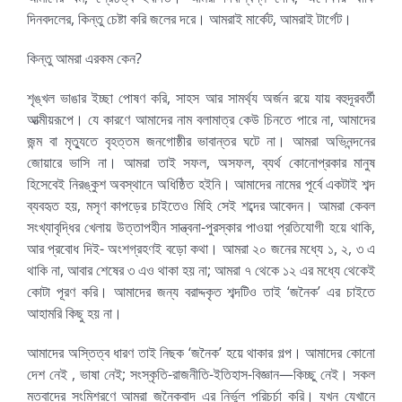
দিনবদলের, কিন্তু চেষ্টা করি জলের দরে। আমরাই মার্কেট, আমরাই টার্গেট।
কিন্তু আমরা এরকম কেন?
শৃঙ্খল ভাঙার ইচ্ছা পোষণ করি, সাহস আর সামর্থ্য অর্জন রয়ে যায় বহুদূরবর্তী
আত্মীয়রূপে। যে কারণে আমাদের নাম বলামাত্র কেউ চিনতে পারে না, আমাদের
জন্ম বা মৃত্যুতে বৃহত্তম জনগোষ্ঠীর ভাবান্তর ঘটে না। আমরা অভিনন্দনের
জোয়ারে ভাসি না। আমরা তাই সফল, অসফল, ব্যর্থ কোনোপ্রকার মানুষ
হিসেবেই নিরঙ্কুশ অবস্থানে অধিষ্ঠিত হইনি। আমাদের নামের পূর্বে একটাই শব্দ
ব্যবহৃত হয়, মসৃণ কাপড়ের চাইতেও মিহি সেই শব্দের আবেদন। আমরা কেবল
সংখ্যাবৃদ্ধির খেলায় উত্তাপহীন সান্ত্বনা-পুরস্কার পাওয়া প্রতিযোগী হয়ে থাকি,
আর প্রবোধ দিই- অংশগ্রহণই বড়ো কথা। আমরা ২০ জনের মধ্যে ১, ২, ৩ এ
থাকি না, আবার শেষের ৩ এও থাকা হয় না; আমরা ৭ থেকে ১২ এর মধ্যে থেকেই
কোটা পূরণ করি। আমাদের জন্য বরাদ্দকৃত শব্দটিও তাই ‘জনৈক’ এর চাইতে
আহামরি কিছু হয় না।
আমাদের অস্তিত্ব ধারণ তাই নিছক ‘জনৈক’ হয়ে থাকার গল্প। আমাদের কোনো
দেশ নেই , ভাষা নেই; সংস্কৃতি-রাজনীতি-ইতিহাস-বিজ্ঞান—কিচ্ছু নেই। সকল
মতবাদের সংমিশ্রণে আমরা জনৈকবাদ এর নির্ভুল পরিচর্চা করি। যখন যেখানে