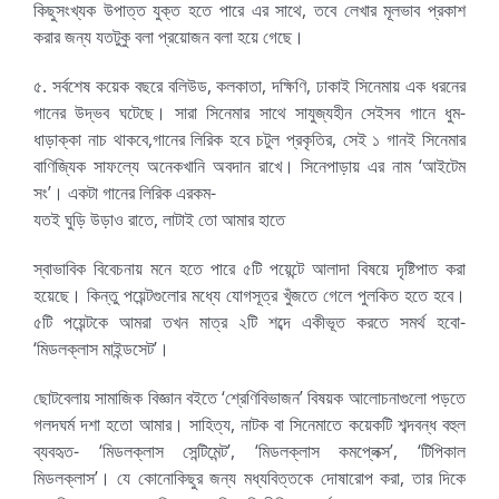
কিছুসংখ্যক উপাত্ত যুক্ত হতে পারে এর সাথে, তবে লেখার মূলভাব প্রকাশ
করার জন্য যতটুকু বলা প্রয়োজন বলা হয়ে গেছে।
৫. সর্বশেষ কয়েক বছরে বলিউড, কলকাতা, দক্ষিণি, ঢাকাই সিনেমায় এক ধরনের
গানের উদ্ভব ঘটেছে। সারা সিনেমার সাথে সাযুজ্যহীন সেইসব গানে ধুম-
ধাড়াক্কা নাচ থাকবে,গানের লিরিক হবে চটুল প্রকৃতির, সেই ১ গানই সিনেমার
বাণিজ্যিক সাফল্যে অনেকখানি অবদান রাখে। সিনেপাড়ায় এর নাম ‘আইটেম
সং’। একটা গানের লিরিক এরকম-
যতই ঘুড়ি উড়াও রাতে, লাটাই তো আমার হাতে
স্বাভাবিক বিবেচনায় মনে হতে পারে ৫টি পয়েন্টে আলাদা বিষয়ে দৃষ্টিপাত করা
হয়েছে। কিন্তু পয়েন্টগুলোর মধ্যে যোগসূত্র খুঁজতে গেলে পুলকিত হতে হবে।
৫টি পয়েন্টকে আমরা তখন মাত্র ২টি শব্দে একীভূত করতে সমর্থ হবো-
‘মিডলক্লাস মাইন্ডসেট’।
ছোটবেলায় সামাজিক বিজ্ঞান বইতে ‘শ্রেণিবিভাজন’ বিষয়ক আলোচনাগুলো পড়তে
গলদঘর্ম দশা হতো আমার। সাহিত্য, নাটক বা সিনেমাতে কয়েকটি শব্দবন্ধ বহুল
ব্যবহৃত- ‘মিডলক্লাস সেন্টিমেন্ট’, ‘মিডলক্লাস কমপ্লেক্স’, ‘টিপিকাল
মিডলক্লাস’। যে কোনোকিছুর জন্য মধ্যবিত্তকে দোষারোপ করা, তার দিকে