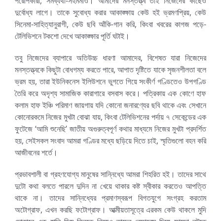
পরোপকারী, সমব্যথী-সহমর্মীও। আমাদের মনস্তত্ত্ব তাই নিজেদের কাছেও
দুর্বোধ্য লাগে। তাকে সুবোধ্য করার আকাঙ্ক্ষায় কেউ হই ভ্রমণপ্রিয়, কেউ
সিনেমা-সাহিত্যানুরাগী, কেউ ছবি আঁকি-গান করি, কিংবা খবরের কাগজ পড়ে-
টেলিভিশনে টকশো দেখে আকাঙ্ক্ষার পূর্তি ঘটাই।
তবু নিজেদের ব্যাপারে অতিউচ্চ ধারণা আমাদের, বিশেষত যারা নিজেদের
মনস্তত্ত্বকে কিছুটা বোধগম্য করতে পারে, আপাত দৃষ্টিতে যাকে সৃজনশীলতা বলে
ভ্রম হয়, তারা ইউনিকনেস ইলিউশনে ভুগতে গিয়ে সংকীর্ণ গণ্ডিতেও উপগণ্ডি
তৈরি করে অদৃশ্য সামাজিক কারাগারে বসবাস করে। পত্রিকায় এক কোণে হাফ
কলাম হাফ ইঞ্চি পরিমাণ জায়গায় যদি কোনো জনারণ্যের ছবি থাকে এবং সেখানে
কোনোরকমে নিজের মুখটা বোঝা যায়, কিংবা টেলিভিশনের পর্দায় ৭ সেকেন্ডের এক
ফুটেজে ‘আমি শুনেছি’ জাতীয় অগুরুত্বপূর্ণ কথার মাধ্যমে নিজের মুখটা প্রদর্শিত
হয়, সেইসকল সংবাদ আমরা গণ্ডির মধ্যে ছড়িয়ে দিতে চাই, স্মৃতিগুলো বহন করি
আজীবনের শর্তে।
প্রভাবশালী বা গ্রহণযোগ্য মানুষের সান্নিধ্যে আমরা শিহরিত হই। তাদের সাথে
দুটো কথা বলতে পারলে দুদিন না খেয়ে থাকার কষ্ট স্বীকার করতেও আপত্তি
থাকে না। তাদের সান্নিধ্যের প্রমাণস্বরূপ বিগতযুগে সংগ্রহ করতাম
অটোগ্রাফ, এখন করছি ফটোগ্রাফ। আত্মীয়তাসূত্রে এরকম কেউ থাকলে মুদি