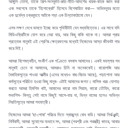
আঙ্গুলি তোলা, তাকে শিল্প-সংস্কৃতি-রুচি-নীতি-আদর্শের ধারক-বাহক জ্ঞান করা
এবং সবশেষে তাকে ‘হিপোক্রেট’ হিসেবে বিশেষায়িত করা— অভিমন্যূর মতো
এক দুর্ভেদ্য চক্রব্যূহে আটকে পড়া এক চিন্তাকাঠামো যেন।
এসব লক্ষণ দেখে ভাবতে ইচ্ছে করে পৃথিবীটাই যেন মধ্যবিত্তের। এর সাথে যদি
মিডিওক্রিটিকে যোগ করে নেয়া যায়, আর কিছু বাকি থাকে না। আমরা প্রায়
প্রত্যেক মানুষই এই শ্রেণির ক্ষেত্রফলের মধ্যেই নিজেদের আস্ত জীবনটা পার
করে দিই।
আমরা বিশেষত্বহীন, সংকীর্ণ এক গণ্ডিতে বসবাস আমাদের। একই মহল্লার সব
মানুষই চেনে না আমাদের, আমরাও চিনি না অনেককেই। বায়োলজি আর
বৈবাহিকসূত্রে পাওয়া আত্মীয় (এদের মধ্যেও বাছ-বিচার আছে), পড়াশোনা আর
কর্মসূত্রে পরিচিত হওয়া কিছু মানুষ- এটাই আমাদের জগত। মাসিক খরচ যোগাড়
করতে আমরা হিমশিম খাই, আমাদের কারো নাম সিয়াম, কারো তৌহিদ, কারো
শুভাশিস- কিন্তু সেই নামে কিছুই আসে-যায় না, ভিন্ন নামের হলেও অভিন্ন
নিয়তিসূত্রে আমরা সহযাত্রী।
নিজেদের আমরা ‘ছা-পোষা’ পরিচয় দিতে স্বাচ্ছন্দ্য বোধ করি। আমরা নির্ঝঞ্ঝাট,
নির্বিবাদী, আমরা সুযোগের অভাবে সৎ, আমরা (পরশ্রী এবং পরস্ত্রী) কাতর, আবার