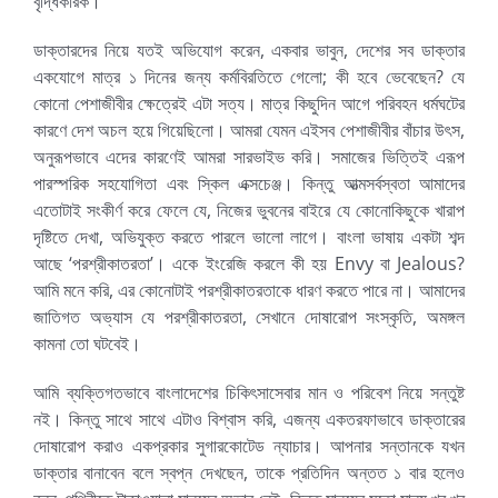
বৃদ্ধিকারক।
ডাক্তারদের নিয়ে যতই অভিযোগ করেন, একবার ভাবুন, দেশের সব ডাক্তার
একযোগে মাত্র ১ দিনের জন্য কর্মবিরতিতে গেলো; কী হবে ভেবেছেন? যে
কোনো পেশাজীবীর ক্ষেত্রেই এটা সত্য। মাত্র কিছুদিন আগে পরিবহন ধর্মঘটের
কারণে দেশ অচল হয়ে গিয়েছিলো। আমরা যেমন এইসব পেশাজীবীর বাঁচার উৎস,
অনুরূপভাবে এদের কারণেই আমরা সারভাইভ করি। সমাজের ভিত্তিই এরূপ
পারস্পরিক সহযোগিতা এবং স্কিল এক্সচেঞ্জ। কিন্তু আত্মসর্বস্বতা আমাদের
এতোটাই সংকীর্ণ করে ফেলে যে, নিজের ভুবনের বাইরে যে কোনোকিছুকে খারাপ
দৃষ্টিতে দেখা, অভিযুক্ত করতে পারলে ভালো লাগে। বাংলা ভাষায় একটা শব্দ
আছে ‘পরশ্রীকাতরতা’। একে ইংরেজি করলে কী হয় Envy বা Jealous?
আমি মনে করি, এর কোনোটাই পরশ্রীকাতরতাকে ধারণ করতে পারে না। আমাদের
জাতিগত অভ্যাস যে পরশ্রীকাতরতা, সেখানে দোষারোপ সংস্কৃতি, অমঙ্গল
কামনা তো ঘটবেই।
আমি ব্যক্তিগতভাবে বাংলাদেশের চিকিৎসাসেবার মান ও পরিবেশ নিয়ে সন্তুষ্ট
নই। কিন্তু সাথে সাথে এটাও বিশ্বাস করি, এজন্য একতরফাভাবে ডাক্তারের
দোষারোপ করাও একপ্রকার সুগারকোটেড ন্যাচার। আপনার সন্তানকে যখন
ডাক্তার বানাবেন বলে স্বপ্ন দেখছেন, তাকে প্রতিদিন অন্তত ১ বার হলেও