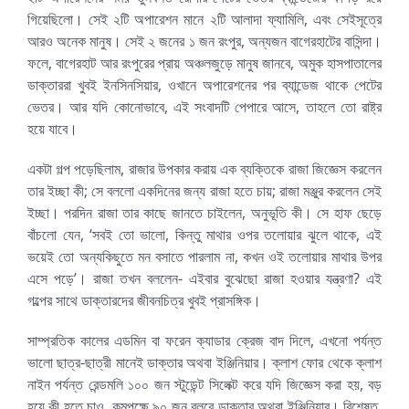
গিয়েছিলো। সেই ২টি অপারেশন মানে ২টি আলাদা ফ্যামিলি, এবং সেইসূত্রে
আরও অনেক মানুষ। সেই ২ জনের ১ জন রংপুর, অন্যজন বাগেরহাটের বাসিন্দা।
ফলে, বাগেরহাট আর রংপুরের প্রায় অঞ্চলজুড়ে মানুষ জানবে, অমুক হাসপাতালের
ডাক্তাররা খুবই ইনসিনসিয়ার, ওখানে অপারেশনের পর ব্যান্ডেজ থাকে পেটের
ভেতর। আর যদি কোনোভাবে, এই সংবাদটি পেপারে আসে, তাহলে তো রাষ্ট্র
হয়ে যাবে।
একটা গল্প পড়েছিলাম, রাজার উপকার করায় এক ব্যক্তিকে রাজা জিজ্ঞেস করলেন
তার ইচ্ছা কী; সে বললো একদিনের জন্য রাজা হতে চায়; রাজা মঞ্জুর করলেন সেই
ইচ্ছা। পরদিন রাজা তার কাছে জানতে চাইলেন, অনুভূতি কী। সে হাফ ছেড়ে
বাঁচলো যেন, ‘সবই তো ভালো, কিন্তু মাথার ওপর তলোয়ার ঝুলে থাকে, এই
ভয়েই তো অন্যকিছুতে মন বসাতে পারলাম না, কখন ওই তলোয়ার মাথার উপর
এসে পড়ে’। রাজা তখন বললেন- এইবার বুঝেছো রাজা হওয়ার যন্ত্রণা? এই
গল্পের সাথে ডাক্তারদের জীবনচিত্র খুবই প্রাসঙ্গিক।
সাম্প্রতিক কালের এডমিন বা ফরেন ক্যাডার ক্রেজ বাদ দিলে, এখনো পর্যন্ত
ভালো ছাত্র-ছাত্রী মানেই ডাক্তার অথবা ইঞ্জিনিয়ার। ক্লাশ ফোর থেকে ক্লাশ
নাইন পর্যন্ত রেন্ডমলি ১০০ জন স্টুডেন্ট সিলেক্ট করে যদি জিজ্ঞেস করা হয়, বড়
হয়ে কী হতে চাও, কমপক্ষে ৯০ জন বলবে ডাক্তার অথবা ইঞ্জিনিয়ার। বিশেষত,