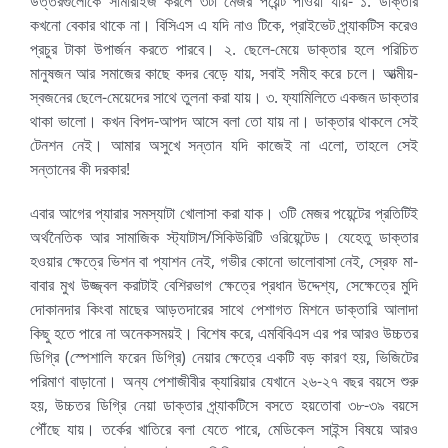
উত্তরগুলোকে সামারাইজ করলে ৩টা মেজর পয়েন্ট পাওয়া যায়- ১. ডাক্তার
কখনো বেকার থাকে না। বিসিএস এ যদি নাও টিকে, প্রাইভেট প্র্যাকটিস করেও
প্রচুর টাকা উপার্জন করতে পারবে। ২. ছেলে-মেয়ে ডাক্তার হলে পরিচিত
মানুষজন আর সমাজের কাছে কদর বেড়ে যায়, সবাই সমীহ করে চলে। আত্মীয়-
স্বজনের ছেলে-মেয়েদের সাথে তুলনা করা যায়। ৩. ফ্যামিলিতে একজন ডাক্তার
থাকা ভালো। কখন বিপদ-আপদ আসে বলা তো যায় না। ডাক্তার থাকলে সেই
টেনশন নেই। আমার অসুখে সন্তান যদি কাজেই না এলো, তাহলে সেই
সন্তানের কী দরকার!
এবার আগের প্যারার সমস্যাটা খোলাসা করা যাক। ৩টি মেজর পয়েন্টের প্রতিটিই
অর্থনৈতিক আর সামাজিক স্ট্যাটাস/সিকিউরিটি ওরিয়েন্টেড। যেহেতু ডাক্তার
হওয়ার ক্ষেত্রে ভিশন বা প্যাশন নেই, গভীর কোনো ভালোবাসা নেই, স্রেফ মা-
বাবার মুখ উজ্জ্বল করাটাই বেশিরভাগ ক্ষেত্রে প্রধান উদ্দেশ্য, সেক্ষেত্রে মুদি
দোকানদার কিংবা মাছের আড়তদারের সাথে পেশাগত মিশনে ডাক্তারি আলাদা
কিছু হতে পারে না অনেকসময়ই। বিশেষ করে, এমবিবিএস এর পর আরও উচ্চতর
ডিগ্রি (স্পেশালি ফরেন ডিগ্রি) নেয়ার ক্ষেত্রে একটি বড় কারণ হয়, ভিজিটের
পরিমাণ বাড়ানো। অন্য পেশাজীবীর ক্যারিয়ার যেখানে ২৬-২৭ বছর বয়সে শুরু
হয়, উচ্চতর ডিগ্রি নেয়া ডাক্তার প্র্যাকটিসে বসতে হয়তোবা ৩৮-৩৯ বয়সে
পৌঁছে যায়। তর্কের খাতিরে বলা যেতে পারে, মেডিকেল সাইন্স বিষয়ে আরও