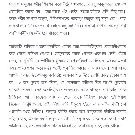
সাধারণ মানুষের শরীর শিরশির করে উঠে সাধারণত, কিন্তু ডাক্তারকে সেসবও
মোকাবিলা করতে হয়। তার কাছে এটা একটা দেহের চাইতে বেশি কিছু নয়।
যতই শরীর সম্পর্কে জানুক, চিকিৎসাশাস্ত্র সম্বন্ধে জানুক; তবু মানুষ তো। তাই
ডাক্তারদের নির্বিকারত্ব বা কোনোকিছুকেই সিরিয়াসলি না দেখার ক্ষেত্রে এটা
একটা ভাইটাল ফ্যাক্টর হয়ে থাকতে পারে।
আরেকটি অভিযোগ ডায়াগনোস্টিক সেন্টার আর ফার্মাসিটিক্যাল কোম্পানীগুলোর
কাছ থেকে কমিশন নেওয়া। ডাক্তারের কাছে গেলেই একগাদা টেস্ট ধরিয়ে
দেবে, বা সুনির্দিষ্ট কোম্পানীর ওষুধের নাম প্রেসক্রিপশনে লিখবে- এরকম একটা
কমন পারসেপশন অনেকদিন ধরেই প্রচলিত আমাদের জনসমাজে। ধরা যাক,
আপনি একজন উচ্চপদস্থ কর্মকর্তা; আপনার হাত দিয়ে কোটি টাকার টেন্ডার পাশ
হয়। ৫ জন টেন্ডার জমা দিলো, যে আপনাকে কমিশন দিবে আপনি টেন্ডারটা
তাকেই দেবেন। সেই আপনিই যখন ডাক্তারের কাছে যাচ্ছেন, তার কাছ থেকে
নৈতিকতা আশা করছেন, এবং না পেয়ে তাকে চিহ্নিত করছেন দুর্নীতিবাজ
হিসেবে।‘ তুমি অধম, তাই বলিয়া আমি উত্তম হইবো না কেন’?- থিমটা তো
এরকমই হওয়া উচিত। অন্যরা দুর্নীতি করছে বলে ডাক্তারের দুর্নীতির সাফাই
গাইতে হবে, এমনও নয় কিন্তু ব্যাপারটা। কিন্তু ডাক্তার আসলে কে বা কারা?
আমাদের এই সমাজের আলো-বাতাস নিয়েই তো তারা বেড়ে উঠে, বেঁচে থাকে।