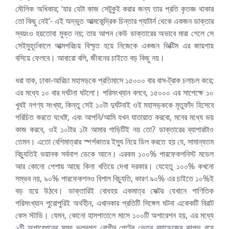
মৌলিক অধিকার; ‘যার যেটা কাজ সেটুকুই করার জন্য তার প্রতি কৃতজ্ঞ থাকার
তো কিছু নেই’- এই অদ্ভুত আত্মকেন্দ্রিক চিন্তার প্যাটার্ন থেকে একজন ডাক্তার
স্বয়ংও হয়তোবা মুক্ত নয়; তার আপন কেউ ডাক্তারের অভাবে মারা গেলে সে
সেইমুহূর্তকালে আত্মপরিচয় বিস্মৃত হয়ে নিজেকে একজন ভিক্টিম এর জায়গায়
বসিয়ে ফেলবে। আবারো বলি, জীবনের চাইতে বড় কিছু নয়।
ধরা যাক, ঢাকা-আরিচা মহাসড়কে প্রতিমাসে ১৫০০০ বার বাস-ট্রাক চলাচল করে;
এর মধ্যে ১০ বার দর্ঘটনা ঘটলো। পরিসংখ্যান বলবে, ১৫০০০ এর সাপেক্ষে ১০
খুবই নগণ্য সংখ্যা, কিন্তু সেই ১০টা দুর্ঘটনাই ওই মহাসড়ককে মৃতুফাঁদ হিসেবে
পরিচিত করতে যথেষ্ট, এবং আপনি/আমি যখন যাতায়াত করবো, মনের মধ্যে ভয়
কাজ করবে, ওই ১০টার ১টা আমার গাড়িটিই নয় তো? ডাক্তারের ব্যাপারটাও
তেমন। এতো বেশিমাত্রার স্পর্শকাতর ইস্যু নিয়ে ডিল করতে হয় যে, সামান্যতম
বিচ্যুতিই ভয়ানক সর্বনাশ ডেকে আনে। এরকম ১০০% পারফেকশনিস্ট মডেল
আর কোনো পেশায় আছে কিনা খতিয়ে দেখা দরকার। যেহেতু ১০০% কখনো
সম্ভব নয়, ৯০% পারফেকশনও বিশাল বিচ্যুতি, কারণ ৯০% এর চাইতে ১০%ই
বড় হয়ে উঠবে। ডাক্তারিই বোধহয় একমাত্র সেক্টর যেখানে গাণিতিক
পরিসংখ্যান পুরোপুরিই অর্থহীন, এখানকার প্রতিটি সিঙ্গেল ঘটনা একেকটি বিরাট
কেস স্টাডি। যেমন, কোনো হাসপাতালে মাসে ১০০টি অপারেশন হয়, এর মধ্যে
২টি অপারেশনের সময় ভুলবশত রোগীর পেটের ভেতর ব্যান্ডেজের কাপড় রয়ে