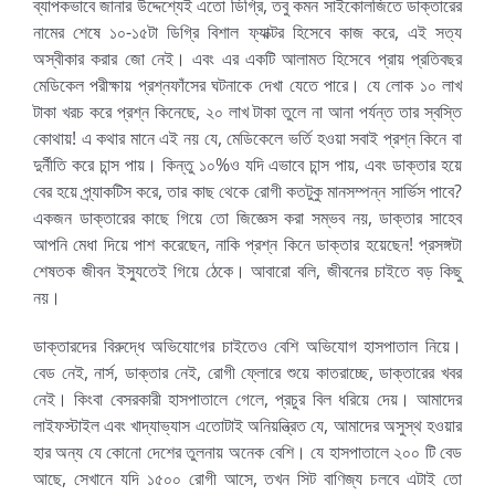
ব্যাপকভাবে জানার উদ্দেশ্যেই এতো ডিগ্রি, তবু কমন সাইকোলজিতে ডাক্তারের
নামের শেষে ১০-১৫টা ডিগ্রি বিশাল ফ্যাক্টর হিসেবে কাজ করে, এই সত্য
অস্বীকার করার জো নেই। এবং এর একটি আলামত হিসেবে প্রায় প্রতিবছর
মেডিকেল পরীক্ষায় প্রশ্নফাঁসের ঘটনাকে দেখা যেতে পারে। যে লোক ১০ লাখ
টাকা খরচ করে প্রশ্ন কিনেছে, ২০ লাখ টাকা তুলে না আনা পর্যন্ত তার স্বস্তি
কোথায়! এ কথার মানে এই নয় যে, মেডিকেলে ভর্তি হওয়া সবাই প্রশ্ন কিনে বা
দুর্নীতি করে চান্স পায়। কিন্তু ১০%ও যদি এভাবে চান্স পায়, এবং ডাক্তার হয়ে
বের হয়ে প্র্যাকটিস করে, তার কাছ থেকে রোগী কতটুকু মানসম্পন্ন সার্ভিস পাবে?
একজন ডাক্তারের কাছে গিয়ে তো জিজ্ঞেস করা সম্ভব নয়, ডাক্তার সাহেব
আপনি মেধা দিয়ে পাশ করেছেন, নাকি প্রশ্ন কিনে ডাক্তার হয়েছেন! প্রসঙ্গটা
শেষতক জীবন ইস্যুতেই গিয়ে ঠেকে। আবারো বলি, জীবনের চাইতে বড় কিছু
নয়।
ডাক্তারদের বিরুদ্ধে অভিযোগের চাইতেও বেশি অভিযোগ হাসপাতাল নিয়ে।
বেড নেই, নার্স, ডাক্তার নেই, রোগী ফ্লোরে শুয়ে কাতরাচ্ছে, ডাক্তারের খবর
নেই। কিংবা বেসরকারী হাসপাতালে গেলে, প্রচুর বিল ধরিয়ে দেয়। আমাদের
লাইফস্টাইল এবং খাদ্যাভ্যাস এতোটাই অনিয়ন্ত্রিত যে, আমাদের অসুস্থ হওয়ার
হার অন্য যে কোনো দেশের তুলনায় অনেক বেশি। যে হাসপাতালে ২০০ টি বেড
আছে, সেখানে যদি ১৫০০ রোগী আসে, তখন সিট বাণিজ্য চলবে এটাই তো