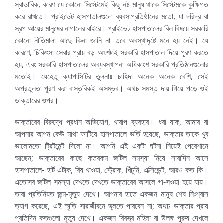
স্বাভাবিক, কারণ যে কোনো সিস্টেমেই কিছু নষ্ট মানুষ থাকে সিস্টেমকে কুক্ষিগত
করে রাখতে। প্রাইভেট হাসপাতালগুলো ব্যবসাপ্রতিষ্ঠানের মতো, যা দরিদ্র বা
স্বল্প আয়ের মানুষের নাগালের বাইরে। প্রাইভেট হাসপাতালের বিল বিষয়ে সরকারি
কোনো নীতিমালা আছে কিনা জানি না, তবে অবস্থাদৃষ্টে মনে হয় নেই। যে
কারণে, চিকিৎসা সেবার প্রায় বড় অংশটাই সরকারি হাসপাতাল দিয়ে পূরণ করতে
হয়, এবং সরকারি হাসপাতালের অব্যবস্থাপনা অধিকাংশ সরকারি প্রতিষ্ঠানগুলোর
মতোই। যেহেতু ক্যাপাসিটির তুলনায় চাহিদা অনেক অনেক বেশি, সেই
অপ্রতুলতা পূরণ করা বাস্তবিকই অসম্ভব। অথচ সমস্ত দায় গিয়ে পড়ে ওই
ডাক্তারের ওপর।
ডাক্তারের বিরুদ্ধে প্রধান অভিযোগ, খারাপ ব্যবহার। ধরা যাক, আমার বা
আপনার আপন কেউ মাথা ফাটিয়ে হাসপাতালে ভর্তি হয়েছে, ডাক্তার তাকে খুব
ভালোমতো ট্রিটমেন্ট দিলো না। আপনি এই একটা ঘটনা নিয়েই পেরেশানে
আছেন; ডাক্তারের কাছে কতরকম জটিল সমস্যা নিয়ে সারাদিন আসে
হাসপাতালে- হার্ট এটাক, বিষ খাওয়া, স্ট্রোক, খিঁচুনি, এক্সিডেন্ট, আরও কত কি।
এতোসব জটিল সমস্যা দেখতে দেখতে ডাক্তারের আসলে গা-সওয়া হয়ে যায়।
তারা প্রতিনিয়ত জন্ম-মৃত্যু দেখে। আপনার হাতে একজন মানুষ শেষ নিঃশ্বাস
ত্যাগ করেছে, এই স্মৃতি সারাজীবনে ভুলতে পারবেন না; অথচ ডাক্তার প্রায়
প্রতিদিন কতগুলো মৃত্যু দেখে। একজন বিবস্ত্র মহিলা বা উলঙ্গ পুরুষ দেখলে