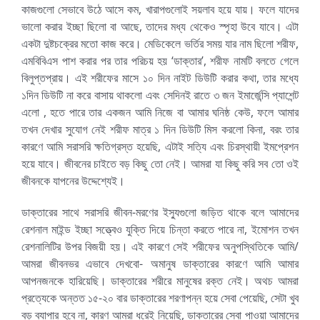
কাজগুলো সেভাবে উঠে আসে কম, খারাপগুলোই সয়লাব হয়ে যায়। ফলে যাদের
ভালো করার ইচ্ছা ছিলো বা আছে, তাদের মধ্য থেকেও স্পৃহা উবে যাবে। এটা
একটা দুষ্টচক্রের মতো কাজ করে। মেডিকেলে ভর্তির সময় যার নাম ছিলো শরীফ,
এমবিবিএস পাশ করার পর তার পরিচয় হয় ‘ডাক্তার’, শরীফ নামটি বলতে গেলে
বিলুপ্তপ্রায়। এই শরীফের মাসে ১০ দিন নাইট ডিউটি করার কথা, তার মধ্যে
১দিন ডিউটি না করে বাসায় থাকলো এবং সেদিনই রাতে ৩ জন ইমার্জেন্সি প্যাশেন্ট
এলো , হতে পারে তার একজন আমি নিজে বা আমার ঘনিষ্ঠ কেউ, ফলে আমার
তখন দেখার সুযোগ নেই শরীফ মাত্র ১ দিন ডিউটি মিস করলো কিনা, বরং তার
কারণে আমি সরাসরি ক্ষতিগ্রস্ত হয়েছি, এটাই সত্যি এবং চিরস্থায়ী ইমপ্রেশন
হয়ে যাবে। জীবনের চাইতে বড় কিছু তো নেই। আমরা যা কিছু করি সব তো ওই
জীবনকে যাপনের উদ্দেশ্যেই।
ডাক্তারের সাথে সরাসরি জীবন-মরণের ইস্যুগুলো জড়িত থাকে বলে আমাদের
রেশনাল মাইন্ড ইচ্ছা সত্ত্বেও যুক্তি দিয়ে চিন্তা করতে পারে না, ইমোশন তখন
রেশনালিটির উপর বিজয়ী হয়। এই কারণে সেই শরীফের অনুপস্থিতিকে আমি/
আমরা জীবনভর এভাবে দেখবো- অমানুষ ডাক্তারের কারণে আমি আমার
আপনজনকে হারিয়েছি। ডাক্তারের শরীরে মানুষের রক্ত নেই। অথচ আমরা
প্রত্যেকে অন্তত ১৫-২০ বার ডাক্তারের শরণাপন্ন হয়ে সেবা পেয়েছি, সেটা খুব
বড় ব্যাপার হবে না, কারণ আমরা ধরেই নিয়েছি, ডাক্তারের সেবা পাওয়া আমাদের