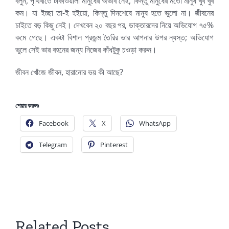
বলুন, পৃথিবীতে টাকাওয়ালা মানুষের অভাব নেই, কিন্তু মানুষের মতো মানুষ খুব খুব
কম। যা ইচ্ছা তা-ই হইয়ো, কিন্তু দিনশেষে মানুষ হতে ভুলো না। জীবনের
চাইতে বড় কিছু নেই। দেখবেন ২০ বছর পর, ডাক্তারদের নিয়ে অভিযোগ ৭৫%
কমে গেছে। একটা বিশাল প্রজন্ম তৈরির ভার আপনার উপর ন্যস্ত; অভিযোগ
ভুলে সেই ভার বহনের জন্য নিজের কাঁধটুকু চওড়া করুন।
জীবন খোঁজে জীবন, হারানোর ভয় কী আছে?
শেয়ার করুনঃ
Facebook
X
WhatsApp
Telegram
Pinterest
Related Posts