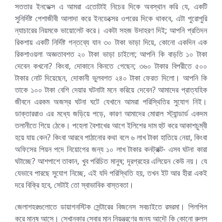
সততার ইনডেক্স এ আমরা এতোটাই নিচের দিকে অবস্থান করি যে, একটি
সুনির্দিষ্ট পেশাজীবী আলাদা করে ইনডেক্সের ওপরের দিকে থাকবে, এটা পুরোপুরি
ন্যাচারের নিয়মকে ভায়োলেট করে। একটা সহজ উদাহরণ দিই; আপনি প্রতিদন
রিকশায় একটি নির্দিষ্ট গন্তব্যে যান ৩০ টাকা ভাড়া দিয়ে, কোনো একদিন এক
রিকশাওয়লা অজ্ঞতাবশত ২০ টাকা ভাড়া চাইলো; আপনি কি বাড়তি ১০ টাকা
দেবেন কখনো? কিংবা, দোকানে কিনতে গেছেন; ৩৬০ টাকার বিপরীতে ৫০০
টাকার নোট দিয়েছেন, দোকানী ভুলবশত ২৪০ টাকা ফেরত দিলো। আপনি কি
তাকে ১০০ টাকা বেশি দেয়ার ঘটনাটা মনে করিয়ে দেবেন? আমাদের প্রাত্যহিক
জীবনে এরকম অজস্র ঘটনা ঘটে যেখানে আমরা পরিস্থিতির সুযোগ নিই।
ডাক্তাররাও এর মধ্যে জড়িয়ে পড়ে, কারণ আমাদের মোরাল স্ট্যান্ডার্ড একদম
তলানীতে গিয়ে ঠেকে। পহেলা বৈশাখের আগে ইলিশের দাম হুট করে আকাশচুম্বী
হয়ে যায় কেন? কিংবা আরবে পাঠানোর কথা বলে ৬ লাখ টাকা হাতিয়ে নেয়া, কিংবা
অফিসের পিয়ন পদে নিয়োগের জন্য ১০ লাখ টাকার কনট্রাক্ট- এসব ঘটনা কারা
ঘটাচ্ছে? আশপাশে তাকান, খুব পরিচিত মানুষ; দূরগ্রহের এলিয়েন কেউ নয়। যে
যেভাবে পারছে সুযোগ নিচ্ছে, এই যদি পরিস্থিতি হয়, তখন ইট আর হীরা একই
দরে বিক্রি হবে, সেটাই তো স্বাভাবিক বাস্তবতা।
জেলাশহরগুলোতে ডায়াগনস্টিক সেন্টারের বিজনেস সবচাইতে রমরমা। পিলপিল
করে মানুষ আসে। সেখানকার সেবার মান নিয়ন্ত্রণের জন্য আদৌ কি কোনো রুলস