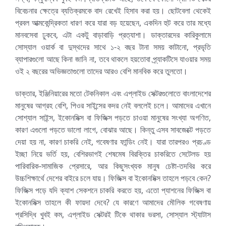
বিবেচনার ক্ষেত্রে ব্যতিক্রমকে বাদ রেখেই হিসাব করা হয়। ছোটবেলা থেকেই
প্রবল আত্মকেন্দ্রিকতা ধারণ করে যারা বড় হয়েছেন, একদিন হুট করে তার মধ্যে
মানবসেবা ঢুকবে, এটা একটু বাড়াবাড়ি প্রত্যাশা। ডাক্তারদের কারিকুলামে
সোস্যাল ওয়ার্ক বা দুস্থদের সাথে ১-২ বছর টানা সময় কাটানো, প্রভৃতি
ব্যাপারগুলো আছে কিনা জানি না, তবে থাকলে হয়তোবা প্র্যাকটিসে যাওয়ার সময়
ওই ২ বছরের অভিজ্ঞতাগুলো তাদের আরও বেশি মানবিক করে তুলতো।
ডাক্তার, ইঞ্জিনিয়ারের মতো টেকনিকাল এবং এপ্লাইড সেক্টরগুলোতে বাংলাদেশের
মানুষের আগ্রহ বেশি, পিওর সাইন্সের কদর নেই বললেই চলে। আমাদের এখানে
সোশ্যাল সাইন্স, ইকোনমিক্স বা ফিজিক্স পড়তে চাওয়া মানুষের সংখ্যা অগণিত,
কারণ এগুলো পড়তে ভালো লাগে, বোঝার আছে। কিন্তু এসব সাবজেক্টে পড়তে
দেয়া হয় না, কারণ চাকরি নেই, গবেষণার ফান্ডিং নেই। যারা তারপরও প্রচণ্ড
ইচ্ছা নিয়ে ভর্তি হয়, বেশিরভাগই শেষমেষ বিরক্তির চাকরিতে সেটেলড হয়
পারিবারিক-সামাজিক প্রেসারে, আর কিছুসংখ্যক মানুষ চেষ্টা-তদবির করে
উচ্চশিক্ষার্থে দেশের বাইরে চলে যায়। ফিজিক্স বা ইকোনমিক্স তাহলে পড়বে কেন?
ফিজিক্স পড়ে যদি ক্যাশ সেকশনে চাকরি করতে হয়, এতো প্যাশনের ফিজিক্স বা
ইকোনমিক্স তাহলে কী ফায়দা দেবে? যে কারণে আমাদের মৌলিক গবেষণায়
প্রসিদ্ধি খুবই কম, এপ্লাইড সেক্টরই টিকে থাকার ভরসা, সোস্যাল স্ট্যাটাস