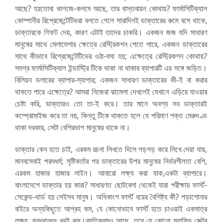
আছে? হয়তোবা কাগজে-কলমে আছে, তার বাস্তবায়ন কোথায়? ফার্মাসিটিক্যাল
কোম্পানীর রিপ্রেজেন্টেটিভরা বলতে গেলে সারাদিনই ডাক্তারের রুমে বসে থাকে,
ডাক্তারকে গিফট দেয়, কারণ এটাই তাদের চাকরি। একজন জজ যদি সাধারণ
মানুষের সাথে মেলামেশার ক্ষেত্রে রেস্ট্রিকশন পেতে পারে, একজন ডাক্তারের
সাথে কীভাবে রিপ্রেজেন্টেটিভের ওঠা-বসা হয়; এক্ষেত্রে রেস্ট্রিকশন কোথায়?
সমগ্র ফার্মাসিটিক্যাল ইন্ডাস্ট্রি টিকে থাকা না থাকার ব্যাপারটি এর সঙ্গে জড়িত।
বিলিয়ন ডলারের ব্যাপার-স্যাপার; একজন সাধারণ ডাক্তারের কী-ই বা করার
থাকতে পারে এক্ষেত্রে? আমরা নিজেরা ঝামেলা দেখলেই যেখানে এড়িয়ে যাওয়ার
চেষ্টা করি, ডাক্তারও তো তা-ই করে। তার মানে অবশ্য সব ডাক্তারই
কম্প্রোমাইজ করে তা নয়, কিন্তু টিকে থাকতে হলে যে পরিমাণ শক্ত মেরুদণ্ড
থাকা দরকার, সেটা বেশিরভাগ মানুষের থাকে না।
ডাক্তার কেন হতে চাই, এরকম রচনা লিখতে দিলে গড়গড় করে লিখে দেয়া যায়,
মানবসেবাই পরমধর্ম; সৃষ্টিকর্তার পর ডাক্তারের উপর মানুষের নির্ভরশীলতা বেশি,
এরকম হাজার হাজার লাইন। আবারো লক্ষ্য করা যাক,একটা ব্যাপারে।
বাংলাদেশে ডাক্তার হয় কারা? সাধারণত ছোটবেলা থেকেই যারা পরীক্ষায় ফার্স্ট-
সেকেন্ড-থার্ড হয় সেইসব মানুষ। অধিকাংশ ফার্স্ট বয়ের বৈশিষ্ট্য কী? পড়াশোনার
বাইরে অন্যকিছুতে আগ্রহ কম, যে কোনোভাবে ফার্স্ট হতে চাওয়াই একমাত্র
লক্ষ্য, বন্ধুবান্ধব খুবই কম।ব্যতিক্রমও আছে, তবে যে কোনো ম্যাসিভ সেক্টর