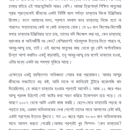
ঢাকার বাইরে এই পারসেন্টেজটা আরও বেশি। আমরা ত্রিশোর্ধ্ব শিক্ষিত মানুষেরা
প্রায় প্রত্যেকেই জীবনের একটা নির্দিষ্ট বয়স পর্যন্ত ডাক্তার কিংবা ইঞ্জিনিয়ার
ছিলাম। ফলে আমাদের মনন, স্বপনে বসবাস করে ডাক্তার; নিজে হতে না
পারলেও সন্তানদের কেউ না কেউ ডাক্তার হোক। যে ৯০ জন কিশোর-কিশোরী
বলছে ডাক্তার-ইঞ্জিনিয়ার হতে চায়, তাদের যদি জিজ্ঞেস করা হয়, কেন ডাক্তার;
ব্যাংকার বা আইনজীবী নয় কেন? বেশিরভাগই গঠনমূলক উত্তর দিতে পারবে না,
আব্বু-আম্মু চায়, তাই। ওই বয়সের মানুষের কাছ থেকে খুব বেশি অর্গানাইজড
চিন্তা আশা করাটাও একটু বাড়াবাড়ি, তবু আব্বু-আম্মু চায় বলেই ডাক্তার হওয়া,
এটার মধ্যে একটা বড় সমস্যা লুকিয়ে আছে।
এক্ষেত্রে একটু ব্যক্তিগত অভিজ্ঞতা শেয়ার করা প্রয়োজন। আমার আম্মুর
জীবনের সবচাইতে বড় কষ্ট, আমি তাকে না জানিয়েই ইন্টারে বায়োলজি বাদ
দিয়েছিলাম, যে কারণে ডাক্তার হওয়ার প্রশ্নই আসেনি। আজ ১২ বছর পরও
আম্মু প্রসঙ্গ উঠলেই সেই কষ্টের কথা স্মরণ করিয়ে ইমোশনাল হয়ে পড়ে। যে
কারণে ২০০৭ থেকে আমি একটা কাজ করছি। ছেলে-মেয়ে ডাক্তারি পড়ছে বা
পড়াতে চায়, এরকম অভিভাবকের দেখা পেলেই তাদের সাথে আলাপের চেষ্টা করি,
একটা প্রশ্নের উত্তর খুঁজতে। গত ১০ বছরে প্রায় ৭০-৮০ জন অভিভাবকের
সাথে আলাপ করতে পেরেছি।আমার প্রশ্নটা খুব সিম্পল- ‘কেন ডাক্তার’?