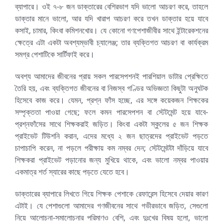
ব্যাপারে। ওই ৭-৮ জন ডাক্তারের বেশিরভাগ যদি ভালো আচরণ করে, তাহলে
ডাক্তার মানে ভালো, আর যদি খারাপ আচরণ করে তখন ডাক্তার হয়ে যাবে
কসাই, চামার, কিংবা কমিশনখোর। যে কোনো গণপেশাজীবীর সাথে ইন্টারেকশনের
ক্ষেত্রে এটা একটা অবশ্যম্ভাবী চ্যালেঞ্জ; তার ব্যক্তিগত আচরণ বা কার্যক্রম
সমগ্র পেশাটিকে সার্টিফাই করে।
অবশ্য আমাদের জীবনের প্রায় সকল পারসেপশনই পারশিয়াল ডাটার প্রেক্ষিতে
তৈরি হয়, এবং ব্যক্তিগত জীবনের বা নিজস্ব গণ্ডির অভিজ্ঞতা কিছুটা অনুঘটক
হিসেবে কাজ করে। যেমন, প্রশ্ন ফাঁস হচ্ছে, এর সঙ্গে কয়েকজন শিক্ষকের
সম্পৃক্ততা পাওয়া গেছে; ফলে কমন পারসেপশন বা স্টেটমেন্ট হয়ে যাবে-
প্রশ্নফাঁসের সাথে শিক্ষকরাই জড়িত। কিংবা একটা স্কুলের ৫ জন শিক্ষক
প্রাইভেট টিউশনি করান, এদের মধ্যে ২ জন ছাত্রদের প্রাইভেট পড়তে
চাপাচাপি করেন, না পড়লে পরীক্ষায় কম নম্বর দেন; স্টেটমেন্টটা দাঁড়িয়ে যাবে
শিক্ষকরা প্রাইভেট পড়ানোর জন্য মুখিয়ে থাকে, এবং ভালো নম্বর পাওয়ার
একমাত্র শর্ত স্যারের কাছে পড়তে যেতে হবে।
ডাক্তারের ব্যাপারে লিখতে গিয়ে শিক্ষক পেশাকে রেফারেন্স হিসেবে দেয়ার কারণ
এটাই। যে পেশাগুলো আমাদের গণজীবনের সাথে গভীরভাবে জড়িত, সেগুলো
নিয়ে আলোচনা-সমালোচনার পরিমাণও বেশি, এবং দুঃখের বিষয় হলো, ভালো