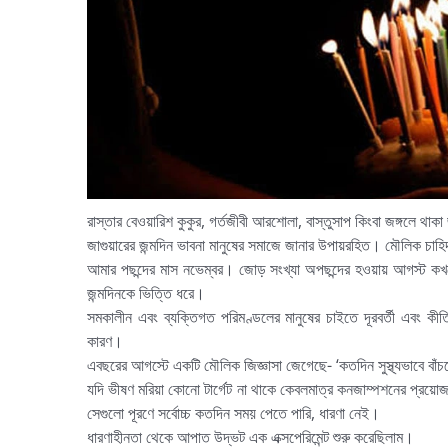
রাস্তার বেওয়ারিশ কুকুর, গর্তজীবী আরশোলা, বাস্তুসাপ কিংবা জঙ্গলে থাক
জাগুয়ারের জন্মদিন ভাবনা মানুষের সমাজে জানার উপায়রহিত। মৌলিক চাহিদ
আমার পছন্দের মাস নভেম্বর। জোড় সংখ্যা অপছন্দের হওয়ায় আগস্ট কখ
জন্মদিনকে ভিত্তি ধরে।
সমকালীন এবং ব্যক্তিগত পরিমণ্ডলের মানুষের চাইতে দূরবর্তী এবং কীর্
কারণ।
এবছরের আগস্টে একটি মৌলিক জিজ্ঞাসা জেগেছে- ‘কতদিন সুস্থ্যভাবে বাঁ
যদি ভীষণ মরিয়া কোনো টার্গেট না থাকে কেবলমাত্র কনজাম্পশনের প্রয়োজনে
সেগুলো পূরণে সর্বোচ্চ কতদিন সময় পেতে পারি, ধারণা নেই।
ধারণাহীনতা থেকে আপাত উদ্ভট এক এক্সপেরিমেন্ট শুরু করেছিলাম।