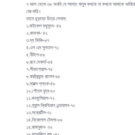
৭ বয়স থেকে ৩৬ অবধি যে সমস্ত মানুষ কখনো না কখনো আমাকে ভাবিয়েছে,
বের করি।
তাতে চূড়ান্ত চিত্র পেলাম:
১.মাইকেল মধুসূদন- ৪৯
২.কাফকা- ৪২
৩.দ্য ভিঞ্চি-৬৭
৪.এস এম সুলতান-৭১
৫.নীটশে-৫৬
৬.রনে দেকার্ত-৫৪
৭.পীথাগোরাস-৭৫
৮.বারট্র‍্যান্ড রাসেল-৯৮
৯.ম্যাক্স প্লাংক-৪৯
১০.গৌতম বুদ্ধ-৮০
১১.কনফুসিয়াস-৭২
১২.হ্যান্স ক্রিশ্চিয়ান এন্ডারসন-৭০
১৩.সক্রেটিস-৭১
১৪.নিকোলাস টেসলা-৮৬
১৫.রামানুজন- ৩২
১৬.সত্যজিত রায় -৭১