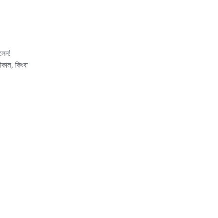
লেন!
কাল, কিংবা