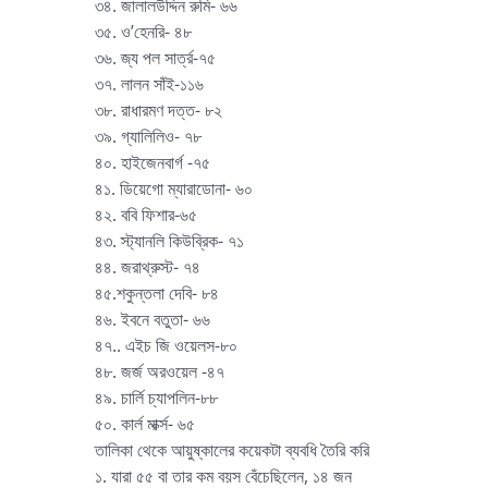
৩৪. জালালউদ্দিন রুমি- ৬৬
৩৫. ও’হেনরি- ৪৮
৩৬. জ্য পল সার্ত্র-৭৫
৩৭. লালন সাঁই-১১৬
৩৮. রাধারমণ দত্ত- ৮২
৩৯. গ্যালিলিও- ৭৮
৪০. হাইজেনবার্গ -৭৫
৪১. ডিয়েগো ম্যারাডোনা- ৬০
৪২. ববি ফিশার-৬৫
৪৩. স্ট্যানলি কিউব্রিক- ৭১
৪৪. জরাথ্রুস্ট- ৭৪
৪৫.শকুন্তলা দেবি- ৮৪
৪৬. ইবনে বতুতা- ৬৬
৪৭.. এইচ জি ওয়েলস-৮০
৪৮. জর্জ অরওয়েল -৪৭
৪৯. চার্লি চ্যাপলিন-৮৮
৫০. কার্ল মার্ক্স- ৬৫
তালিকা থেকে আয়ুষ্কালের কয়েকটা ব্যবধি তৈরি করি
১. যারা ৫৫ বা তার কম বয়স বেঁচেছিলেন, ১৪ জন