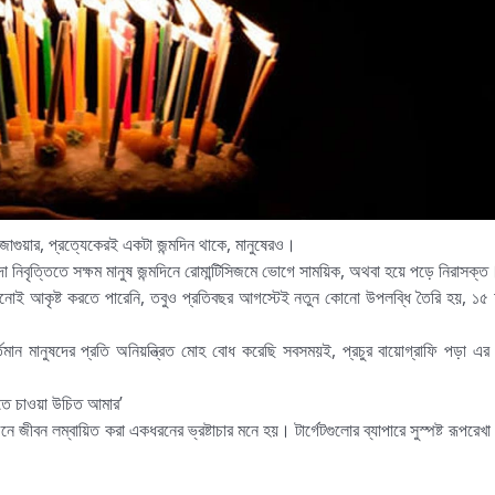
া জাগুয়ার, প্রত্যেকেরই একটা জন্মদিন থাকে, মানুষেরও।
া নিবৃত্তিতে সক্ষম মানুষ জন্মদিনে রোমান্টিসিজমে ভোগে সাময়িক, অথবা হয়ে পড়ে নিরাসক্ত
নোই আকৃষ্ট করতে পারেনি, তবুও প্রতিবছর আগস্টেই নতুন কোনো উপলব্ধি তৈরি হয়, ১৫
তিমান মানুষদের প্রতি অনিয়ন্ত্রিত মোহ বোধ করেছি সবসময়ই, প্রচুর বায়োগ্রাফি পড়া এর
চতে চাওয়া উচিত আমার’
 জীবন লম্বায়িত করা একধরনের ভ্রষ্টাচার মনে হয়। টার্গেটগুলোর ব্যাপারে সুস্পষ্ট রূপরেখ