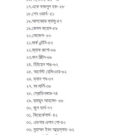
১৭.একে ফজলুল হক- ৮৮
১৮.শেন ওয়ার্ন- ৫১
১৯.আলবেয়ার ক্যামু-৪৭
১৯.জেমস জয়েস-৫৯
২০.মোজেস- ৮০
২১.মার্ক এন্টনি-৫৩
২২.জ্যাক রুশো-৬৬
২৩.জন মিল্টন-৬৬
২৪. হিউয়েন সাঙ-৬২
২৫. আর্নেস্ট হেমিংওয়ে-৬২
২৬. ভ্যান গঘ-৩৭
২৭. বব মার্লি-৩৬
২৮. স্রোডিনজার-৭৪
২৯. হুমায়ূন আহমেদ- ৬৬
৩০. জুল ভার্ন-৭৭
৩১. কিয়ের্কেগার্দ- ৪২
৩২. এডগার এলান পো-৪০
৩৩. মুহাম্মদ ইবন আব্দুল্লাহ- ৬২