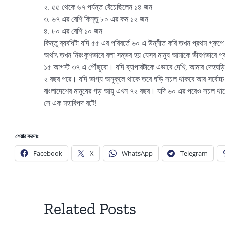
২. ৫৫ থেকে ৬৭ পর্যন্ত বেঁচেছিলেন ১৪ জন
৩. ৬৭ এর বেশি কিন্তু ৮০ এর কম ১২ জন
৪. ৮০ এর বেশি ১০ জন
কিন্তু ব্যবধিটা যদি ৫৫ এর পরিবর্তে ৬০ এ উন্নীত করি তখন প্রথম গ্রু
অর্থাৎ তখন নিরংকুশভাবে বলা সম্ভব হয় যেসব মানুষ আমাকে ভীষণভাবে প
১৫ আগস্ট ৩৭ এ পৌঁছুবো। যদি ব্যাপারটাকে এভাবে দেখি, আমার দেহঘড়ি
২ বছর পরে। যদি ভাগ্য অনুকূলে থাকে তবে ঘড়ি সচল থাকবে আর সর্বোচ্
বাংলাদেশের মানুষের গড় আয়ু এখন ৭২ বছর। যদি ৬০ এর পরেও সচল থা
সে এক মহাবিপদ বটে!
শেয়ার করুনঃ
Facebook
X
WhatsApp
Telegram
Related Posts