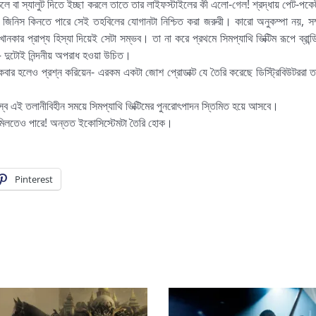
 উঠলে বা স্যালুট দিতে ইচ্ছা করলে তাতে তার লাইফস্টাইলের কী এলো-গেল! শ্রদ্ধায় পেট-প
িনিস কিনতে পারে সেই তহবিলের যোগানটা নিশ্চিত করা জরুরী। কারো অনুকম্পা নয়, সম্পূ
েখানকার প্রাপ্য হিস্যা দিয়েই সেটা সম্ভব। তা না করে প্রথমে সিমপ্যাথি ভিক্টিম রূপে ব্রান্
— দুটোই নিন্দনীয় অপরাধ হওয়া উচিত।
একবার হলেও প্রশ্ন করিয়েন- এরকম একটা জোশ প্রোডাক্ট যে তৈরি করেছে ডিস্ট্রিবিউটররা 
্বস্ব এই তলানীবিহীন সময়ে সিমপ্যাথি ভিক্টিমের পুনরোৎপাদন স্তিমিত হয়ে আসবে।
 মিলতেও পারে! অন্তত ইকোসিস্টেমটা তৈরি হোক।
Pinterest