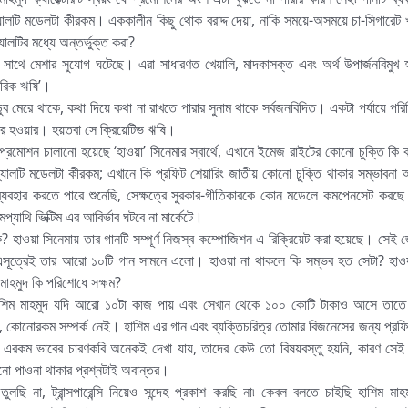
যালটি মডেলটা কীরকম। এককালীন কিছু থোক বরাদ্দ দেয়া, নাকি সময়ে-অসময়ে চা-সিগারেট খ
ালটির মধ্যে অন্তর্ভুক্ত করা?
র সাথে মেশার সুযোগ ঘটেছে। এরা সাধারণত খেয়ালি, মাদকাসক্ত এবং অর্থ উপার্জনবিমুখ
গরিক ঋষি’।
ব মেরে থাকে, কথা দিয়ে কথা না রাখতে পারার সুনাম থাকে সর্বজনবিদিত। একটা পর্যায়ে পর
টার হওয়ার। হয়তবা সে ক্রিয়েটিভ ঋষি।
লোর প্রমোশন চালানো হয়েছে ‘হাওয়া’ সিনেমার স্বার্থে, এখানে ইমেজ রাইটের কোনো চুক্তি কি
য়্যালটি মডেলটা কীরকম; এখানে কি প্রফিট শেয়ারিং জাতীয় কোনো চুক্তি থাকার সম্ভাবনা 
্যবহার করতে পারে শুনেছি, সেক্ষত্রে সুরকার-গীতিকারকে কোন মডেলে কমপেনসেট করছে 
যাথি ভিক্টিম এর আবির্ভাব ঘটবে না মার্কেটে।
? হাওয়া সিনেমায় তার গানটি সম্পূর্ণ নিজস্ব কম্পোজিশন এ রিক্রিয়েট করা হয়েছে। সে
 এসূত্রেই তার আরো ১০টি গান সামনে এলো। হাওয়া না থাকলে কি সম্ভব হত সেটা? হাও
 মাহমুদ কি পরিশোধে সক্ষম?
 হাশিম মাহমুদ যদি আরো ১০টা কাজ পায় এবং সেখান থেকে ১০০ কোটি টাকাও আসে তাতে
র ঘটনা, কোনোরকম সম্পর্ক নেই। হাশিম এর গান এবং ব্যক্তিচরিত্র তোমার বিজনেসের জন্য প্র
নে এরকম ভাবের চারণকবি অনেকই দেখা যায়, তাদের কেউ তো বিষয়বস্তু হয়নি, কারণ সেই এক্
োনো পাওনা থাকার প্রশ্নটাই অবান্তর।
ুলছি না, ট্রান্সপারেন্সি নিয়েও সন্দেহ প্রকাশ করছি না৷ কেবল বলতে চাইছি হাশিম মাহ