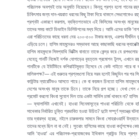
পরিচালক অবশ্যই তার অনুমতি নিয়েছেন। কিন্তু প্রশ্ন হলো গানের রয়্
চিকিৎসার জন্য দান-খয়রাত ধরনের কিছু টাকা দিয়ে থাকলে সেগুলোকেও রয়্য
প্রশ্নটা একারণে করলাম, ব্যক্তিগতভাবে এই কিসিমের অসংখ্য মানুষে
তাদের সময় কাটে ডিভাইন ডিলিউশনের মধ্য দিয়ে। আমি এদের ডাকি ‘না
এরা পরিচিতদের কাছে ধরনা দেয় ২০০-৫০০ টাকার জন্য, এরপর দীর্ঘদিন ডু
এড়িয়ে চলে। হাশিম মাহমুদেরও সম্ভাবনা আছে কাছাকাছি ধরনের ক্যারেক্
হাশিম মাহমুদকে সিমপ্যাথি ভিক্টিম বানাতে তাকে কেন্দ্র করে যে গল্পগু
যেহেতু গানটি নিজেই দর্শক যোগাড়ের বৃহত্তম প্রমোশন টুলস, এখানে র
গানটিকে যে ইউটিউবে কপিরাইটমুক্ত হিসেবে যে কেউ গাইতে পারে বা ব
মালিকপক্ষ?— এই গুরুতর প্রশ্নগুলো নিয়ে সরব হলেই কিছুদিন পর পর সিমপ্
কাউন্টার ন্যারেটিভও আসতে পারে। কে বা কয়জন চিনতো হাশিম মাহমুদকে
দেশের অসংখ্য মানুষ তাকে চিনে। তাকে নিয়ে গল্প হচ্ছে। দেখা গেল
প্রমোট করলো কিংবা সুযোগ দিল তার একটা সার্ভিস চার্জ থাকবে না? হাশিম
— ফ্যালাসিটা এখানেই। হাওয়া সিনেমাসূত্রে পাওয়া পরিচিতি থেকে
সাথেকার নির্ধারিত চুক্তি প্রভাবিত হওয়া উচিত? দুটো সম্পূর্ণ স্বতন্ত্
তার দ্বারস্থ হয়েছ, নইলে চারুকলার সামনে কিংবা সোহরাওয়ার্দি উদ্যা
তাদের মধ্যে ছিল না বা নেই। সুতরাং হাশিমের কাছে হাওয়া কর্তৃপক্ষের ক
আমি ‘হাওয়া’ এর পরিচালক-প্রযোজকের ইথিকাল গ্রাউন্ড নিয়ে প্রশ্ন ত