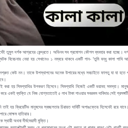
র পূর্বেই তুমুল দর্শক আগ্রহের কেন্দ্রতে। অভিনব সব প্রমোশন কৌশল ব্যবহার করা হচ্ছে। দর্
অনুঘটক বিবেচনায় নেয়া হয় সেখানেও ১ নম্বরে থাকবে একটি গান- ‘তুমি বন্ধু কালা পাখি 
 জনশ্রুত কেউ নন। তাকে উপস্থাপনের অনেক উপায়ের মধ্যে সবচাইতে ফালতু যা যা হতে 
সেবে।
টিফাই করা হয় সিমপ্যাথির উপকরণ হিসেবে। সিমপ্যাথি নিজেই একটি ভয়াবহ সমস্যা। মানু
রে একই ব্যক্তি যে নিজ যোগ্যতাতেই ৫ লাখ টাকা পাওয়ার সবরকম দাবিদার সেই প্রসঙ্গট
ি তাই হয় ক্রিয়েটিভ মানুষদের স্বচ্ছলতার চিরায়ত দাবিটি অপাঙক্তেয় হিসেবেই রয়ে যাবে
 পারে মোক্ষম হাতিয়ার।
ে স্থায়ী অথবা দীর্ঘমেয়াদী মুক্তি।
হমুদ ক্যারেক্টারটি স্বয়ং যে প্রমোশনের অংশ এটা বুঝতে না পারার কারণ নেই৷ গানটি ব্য