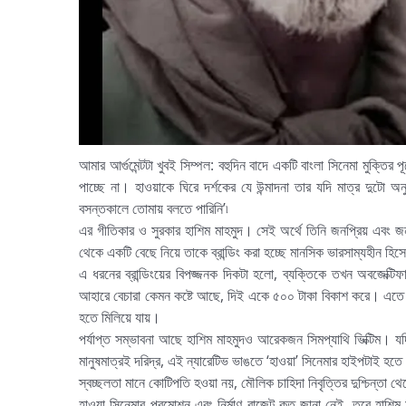
আমার আর্গুমেন্টটা খুবই সিম্পল: বহুদিন বাদে একটি বাংলা সিনেমা মুক্তি
পাচ্ছে না। হাওয়াকে ঘিরে দর্শকের যে উন্মাদনা তার যদি মাত্র দুটো 
বসন্তকালে তোমায় বলতে পারিনি’৷
এর গীতিকার ও সুরকার হাশিম মাহমুদ। সেই অর্থে তিনি জনপ্রিয় এবং
থেকে একটি বেছে নিয়ে তাকে ব্রান্ডিং করা হচ্ছে মানসিক ভারসাম্যহীন হি
এ ধরনের ব্রান্ডিংয়ের বিপজ্জনক দিকটা হলো, ব্যক্তিকে তখন অবজেক্
আহারে বেচারা কেমন কষ্টে আছে, দিই একে ৫০০ টাকা বিকাশ করে। এতে ক
হতে মিলিয়ে যায়।
পর্যাপ্ত সম্ভাবনা আছে হাশিম মাহমুদও আরেকজন সিমপ্যাথি ভিক্টিম। যদ
মানুষমাত্রই দরিদ্র, এই ন্যারেটিভ ভাঙতে ‘হাওয়া’ সিনেমার হাইপটাই হতে
স্বচ্ছলতা মানে কোটিপতি হওয়া নয়, মৌলিক চাহিদা নিবৃত্তির দুশ্চিন্তা থেক
হাওয়া সিনেমার প্রমোশন এবং নির্মাণ বাজেট কত জানা নেই, তবে হাশিম মা