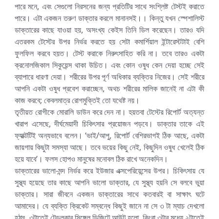
পারে মনে, এবং সেগুলো নিরসনের জন্য প্রতিটির সাথে সংশ্লিষ্ট টেস্টই করাতে
পারে। এটা একজন তরুণ ডাক্তার করলে মানানসই।। কিন্তু যখন স্পেশালিস্ট
ডাক্তারের কাছে যাওয়া হয়, অসংখ্য কেইস তিনি ডিল করেছেন। তারও যদি
এতরকম টেস্টের উপর নির্ভর করতে হয় সেটা কমার্শিয়াল ইন্টারেস্টটাই বেশি
ফুলফিল করবে হয়ত। টেস্ট করাকে নিরুৎসাহিত করি না। তবে তারও একটা
ক্রনোলজিকাল সিকুয়েন্স থাকা উচিত। এবং কোন ওষুধ কেন দেয়া হচ্ছে সেই
ব্যাপারে ধারণা দেয়া। শরীরের উপর পূর্ণ অধিকার ব্যক্তির নিজের। সেই শরীরে
আপনি একটা ওষুধ প্রবেশ করাচ্ছেন, অথচ শরীরের মালিক জানেই না এটা কী
কাজ করবে; কেবলমাত্র রোগমুক্তিই তো যথেষ্ট নয়।
তৃতীয়ত রোগীকে মোরালি ডাউন করে দেন না। হয়তবা টেস্টের রিপোর্ট অত্যন্ত
খারাপ এসেছে, দীর্ঘমেয়াদী চিকিৎসার প্রয়োজন পড়বে। ডাক্তার তাকে এই
ফ্যাক্টটিই অন্যভাবে বলেন। ‘ভাই/আপু, রিপোর্ট বেশিরভাগই ঠিক আছে, একটা
জায়গায় কিছুটা সমস্যা আছে। তবে ভয়ের কিছু নেই, কিছুদিন ওষুধ খেলেই ঠিক
হয়ে যাবে’। ফলস হোপও মানুষের মনোবল ঠিক রাখে অনেকদিন।
ডাক্তারের ভালো-মন্দ নির্ভর করে ইউজার এক্সপেরিয়েন্সের উপর। চিকিৎসায় যে
সুস্থ্য হয়েছে তার কাছে আপনি ভালো ডাক্তার, যে সুস্থ্য হয়নি সে বলবে ভুয়া
ডাক্তার। সারা জীবনে একজন ডাক্তারের সাথে কতবারই বা সাক্ষাৎ ঘটে
আমাদের। যে ব্যক্তি ক্রিকেট সম্বন্ধে কিছুই জানে না সে ৩ টা ম্যাচ দেখলো
হঠাৎ, ৩টাতেই টেন্ডুলকার সিঙ্গেল ডিজিটে আউট হলো, কিংবা ৩টার মধ্যে ২টাতেই