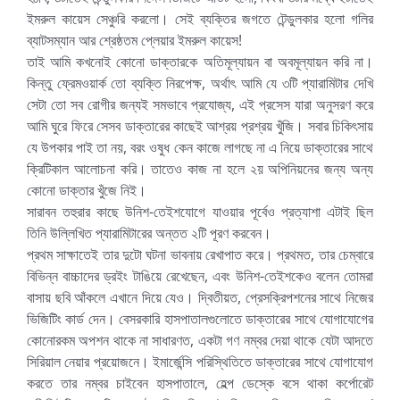
ইমরুল কায়েস সেঞ্চুরি করলো। সেই ব্যক্তির জগতে টেন্ডুলকার হলো গলির
ব্যাটসম্যান আর শ্রেষ্ঠতম প্লেয়ার ইমরুল কায়েস!
তাই আমি কখনোই কোনো ডাক্তারকে অতিমূল্যায়ন বা অবমূল্যায়ন করি না।
কিন্তু ফ্রেমওয়ার্ক তো ব্যক্তি নিরপেক্ষ, অর্থাৎ আমি যে ৩টি প্যারামিটার দেখি
সেটা তো সব রোগীর জন্যই সমভাবে প্রযোজ্য, এই প্রসেস যারা অনুসরণ করে
আমি ঘুরে ফিরে সেসব ডাক্তারের কাছেই আশ্রয় প্রশ্রয় খুঁজি। সবার চিকিৎসায়
যে উপকার পাই তা নয়, বরং ওষুধ কেন কাজে লাগছে না এ নিয়ে ডাক্তারের সাথে
ক্রিটিকাল আলোচনা করি। তাতেও কাজ না হলে ২য় অপিনিয়নের জন্য অন্য
কোনো ডাক্তার খুঁজে নিই।
সারাবন তহুরার কাছে উনিশ-তেইশযোগে যাওয়ার পূর্বেও প্রত্যাশা এটাই ছিল
তিনি উল্লিখিত প্যারামিটারের অন্তত ২টি পূরণ করবেন।
প্রথম সাক্ষাতেই তার দুটো ঘটনা ভাবনায় রেখাপাত করে। প্রথমত, তার চেম্বারে
বিভিন্ন বাচ্চাদের ড্রইং টাঙিয়ে রেখেছেন, এবং উনিশ-তেইশকেও বলেন তোমরা
বাসায় ছবি আঁকলে এখানে দিয়ে যেও। দ্বিতীয়ত, প্রেসক্রিপশনের সাথে নিজের
ভিজিটিং কার্ড দেন। বেসরকারি হাসপাতালগুলোতে ডাক্তারের সাথে যোগাযোগের
কোনোরকম অপশন থাকে না সাধারণত, একটা গণ নম্বর দেয়া থাকে যেটা আদতে
সিরিয়াল নেয়ার প্রয়োজনে। ইমার্জেন্সি পরিস্থিতিতে ডাক্তারের সাথে যোগাযোগ
করতে তার নম্বর চাইবেন হাসপাতালে, হেল্প ডেস্কে বসে থাকা কর্পোরেট