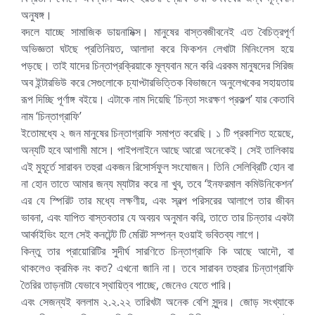
অনুষঙ্গ।
বদলে যাচ্ছে সামাজিক ডায়নামিক্স। মানুষের বাস্তবজীবনেই এত বৈচিত্রপূর্ণ
অভিজ্ঞতা ঘটছে প্রতিনিয়ত, আলাদা করে ফিকশন লেখাটা মিনিংলেস হয়ে
পড়ছে। তাই যাদের চিন্তাপ্রক্রিয়াকে মূল্যবান মনে করি এরকম মানুষদের সিরিজ
অব ইন্টারভিউ করে সেগুলোকে চ্যাপ্টারভিত্তিক বিভাজনে অনুলেখকের সহায়তায়
রূপ দিচ্ছি পূর্ণাঙ্গ বইয়ে। এটাকে নাম দিয়েছি ‘চিন্তা সংরক্ষণ প্রকল্প’ যার কেতাবি
নাম ‘চিন্তাগ্রাফি’
ইতোমধ্যে ২ জন মানুষের চিন্তাগ্রাফি সমাপ্ত করেছি। ১ টি প্রকাশিত হয়েছে,
অন্যটি হবে আগামী মাসে। পাইপলাইনে আছে আরো অনেকেই। সেই তালিকায়
এই মুহূর্তে সারাবন তহুরা একজন রিসোর্সফুল সংযোজন। তিনি সেলিব্রিটি হোন বা
না হোন তাতে আমার জন্য ম্যাটার করে না খুব, তবে ‘ইনফরমাল কমিউনিকেশন’
এর যে স্পিরিট তার মধ্যে লক্ষণীয়, এবং স্বল্প পরিসরের আলাপে তার জীবন
ভাবনা, এবং যাপিত বাস্তবতার যে অবয়ব অনুমান করি, তাতে তার চিন্তার একটা
আর্কাইভিং হলে সেই কনটেন্ট টি মেরিট সম্পন্ন হওয়াই ভবিতব্য লাগে।
কিন্তু তার প্রায়োরিটির সুদীর্ঘ সারণিতে চিন্তাগ্রাফি কি আছে আদৌ, বা
থাকলেও ক্রমিক নং কত? এখনো জানি না। তবে সারাবন তহুরার চিন্তাগ্রাফি
তৈরির তাড়নাটা যেভাবে স্থায়িত্ব পাচ্ছে, জেনেও যেতে পারি।
এবং সেজন্যই বললাম ২.২.২২ তারিখটা অনেক বেশি সুন্দর। জোড় সংখ্যাকে