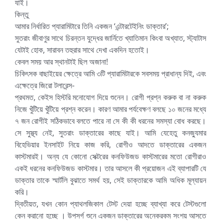
যাই।
কিন্তু
আমার নির্ধারিত প্যারামিটারে তিনি একজন ‘এন্টারটেইনিং ডাক্তার’;
সুতরাং জীবাণুর সাথে চিরন্তন যুদ্ধের জার্নিতে খ্যাতিমান কিংবা অখ্যাত, স্ট্যাটাস
যেটাই হোক, সারাবন তহুরার সাথে দেখা একদিন হতোই।
কেবল সময় আর স্থানটাই ছিল অজানা!
চিকিৎসক বাছাইয়ের ক্ষেত্রে আমি ৩টি প্যারামিটারকে সবসময় প্রাধান্য দিই, এবং
এক্ষেত্রে জিরো টলারেন্স-
প্রথমত, কেইস হিস্টরি মনোযোগ দিয়ে শুনেন। রোগী প্রশ্ন করুক বা না করুক
নিজে খুঁটিয়ে খুঁটিয়ে প্রশ্ন করেন। কারণ আমার পর্যবেক্ষণ বলছে ১০ জনের মধ্যে
৭ জন রোগীই সঠিকভাবে বলতে পারে না সে কী কী ধরনের সমস্যা বোধ করছে।
সে সুস্থ্য নেই, সুতরাং ডাক্তারের কাছে যাই। আমি যেহেতু কনজ্যুমার
বিহেভিয়ার ইনসাইট নিয়ে কাজ করি, রোগীও আদতে ডাক্তারের একজন
কাস্টমারই। অন্য যে কোনো সেক্টরের কনফিউজড কাস্টমারের মতো রোগীরাও
একই ধরনের কনফিউজড কাস্টমার। তার আসলে কী প্রয়োজন এই ব্যাপারটি যে
ডাক্তার তাকে স্মার্টলি বুঝাতে সমর্থ হয়, সেই ডাক্তারকে আমি অধিক মূল্যায়ন
করি।
দ্বিতীয়ত, যখন কোন প্যাথলজিকাল টেস্ট দেয়া হচ্ছে ব্যাখ্যা করে টেস্টগুলো
কেন করানো হচ্ছে । উপসর্গ শুনে একজন ডাক্তারের অনেকরকম সংশয় আসতে