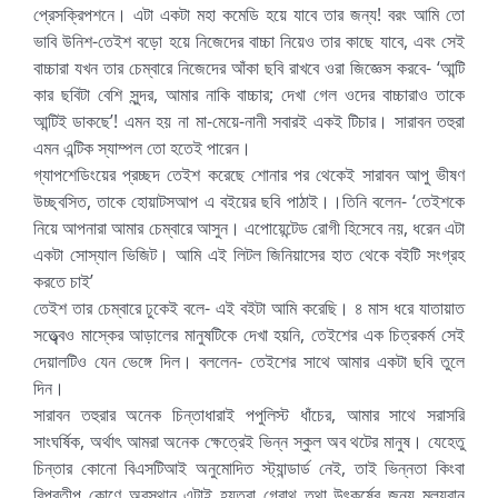
প্রেসক্রিপশনে। এটা একটা মহা কমেডি হয়ে যাবে তার জন্য! বরং আমি তো
ভাবি উনিশ-তেইশ বড়ো হয়ে নিজেদের বাচ্চা নিয়েও তার কাছে যাবে, এবং সেই
বাচ্চারা যখন তার চেম্বারে নিজেদের আঁকা ছবি রাখবে ওরা জিজ্ঞেস করবে- ‘আন্টি
কার ছবিটা বেশি সুন্দর, আমার নাকি বাচ্চার; দেখা গেল ওদের বাচ্চারাও তাকে
আন্টিই ডাকছে’! এমন হয় না মা-মেয়ে-নানী সবারই একই টিচার। সারাবন তহুরা
এমন এন্টিক স্যাম্পল তো হতেই পারেন।
গ্যাপশেডিংয়ের প্রচ্ছদ তেইশ করেছে শোনার পর থেকেই সারাবন আপু ভীষণ
উচ্ছ্বসিত, তাকে হোয়াটসআপ এ বইয়ের ছবি পাঠাই।।তিনি বলেন- ‘তেইশকে
নিয়ে আপনারা আমার চেম্বারে আসুন। এপোয়েন্টেড রোগী হিসেবে নয়, ধরেন এটা
একটা সোস্যাল ভিজিট। আমি এই লিটল জিনিয়াসের হাত থেকে বইটি সংগ্রহ
করতে চাই’
তেইশ তার চেম্বারে ঢুকেই বলে- এই বইটা আমি করেছি। ৪ মাস ধরে যাতায়াত
সত্ত্ব্বেও মাস্কের আড়ালের মানুষটিকে দেখা হয়নি, তেইশের এক চিত্রকর্ম সেই
দেয়ালটিও যেন ভেঙ্গে দিল। বললেন- তেইশের সাথে আমার একটা ছবি তুলে
দিন।
সারাবন তহুরার অনেক চিন্তাধারাই পপুলিস্ট ধাঁচের, আমার সাথে সরাসরি
সাংঘর্ষিক, অর্থাৎ আমরা অনেক ক্ষেত্রেই ভিন্ন স্কুল অব থটের মানুষ। যেহেতু
চিন্তার কোনো বিএসটিআই অনুমোদিত স্ট্যান্ডার্ড নেই, তাই ভিন্নতা কিংবা
বিপ্রতীপ কোণে অবস্থান এটাই হয়তবা গ্রোথ তথা উৎকর্ষের জন্য মূল্যবান