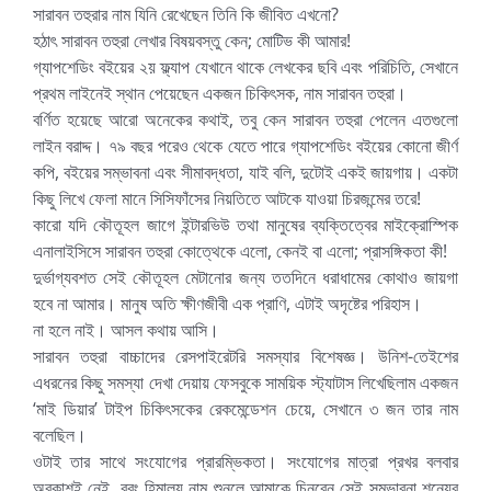
সারাবন তহুরার নাম যিনি রেখেছেন তিনি কি জীবিত এখনো?
হঠাৎ সারাবন তহুরা লেখার বিষয়বস্তু কেন; মোটিভ কী আমার!
গ্যাপশেডিং বইয়ের ২য় ফ্ল্যাপ যেখানে থাকে লেখকের ছবি এবং পরিচিতি, সেখানে
প্রথম লাইনেই স্থান পেয়েছেন একজন চিকিৎসক, নাম সারাবন তহুরা।
বর্ণিত হয়েছে আরো অনেকের কথাই, তবু কেন সারাবন তহুরা পেলেন এতগুলো
লাইন বরাদ্দ। ৭৯ বছর পরেও থেকে যেতে পারে গ্যাপশেডিং বইয়ের কোনো জীর্ণ
কপি, বইয়ের সম্ভাবনা এবং সীমাবদ্ধতা, যাই বলি, দুটোই একই জায়গায়। একটা
কিছু লিখে ফেলা মানে সিসিফাঁসের নিয়তিতে আটকে যাওয়া চিরজন্মের তরে!
কারো যদি কৌতূহল জাগে ইন্টারভিউ তথা মানুষের ব্যক্তিত্বের মাইক্রোস্পিক
এনালাইসিসে সারাবন তহুরা কোত্থেকে এলো, কেনই বা এলো; প্রাসঙ্গিকতা কী!
দুর্ভাগ্যবশত সেই কৌতূহল মেটানোর জন্য ততদিনে ধরাধামের কোথাও জায়গা
হবে না আমার। মানুষ অতি ক্ষীণজীবী এক প্রাণি, এটাই অদৃষ্টের পরিহাস।
না হলে নাই। আসল কথায় আসি।
সারাবন তহুরা বাচ্চাদের রেসপাইরেটরি সমস্যার বিশেষজ্ঞ। উনিশ-তেইশের
এধরনের কিছু সমস্যা দেখা দেয়ায় ফেসবুকে সাময়িক স্ট্যাটাস লিখেছিলাম একজন
‘মাই ডিয়ার’ টাইপ চিকিৎসকের রেকমেন্ডেশন চেয়ে, সেখানে ৩ জন তার নাম
বলেছিল।
ওটাই তার সাথে সংযোগের প্রারম্ভিকতা। সংযোগের মাত্রা প্রখর বলবার
অবকাশই নেই, বরং হিমালয় নাম শুনলে আমাকে চিনবেন সেই সম্ভাবনা শূন্যের