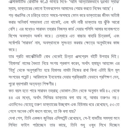
এক্সিকিউটিভ রোবটিক কণ্ঠে শুনিয়ে দিবে- ‘আমি আন্তরিকভাবে দুঃখিত স্যার/
ম্যাম, ডাক্তারের কোনো ইনফরমেশন আমাদের শেয়ার করতে নিষেধ আছে’।
গড় বাঙালির যে চরিত্র তাতে সময়ে-অসময়ে ফোন করে ডাক্তারের জীবন অতিষ্ঠ
করার অনিবার্য সম্ভাবনা তো থাকেই, এবং যদি নারী ডাক্তার হয় ঝুঁকি আরো
বেশি। এর মধ্যেও সারাবন তহুরার নিজস্ব কার্ড দেয়ার পলিসি আমার মনোজগতে
বিশেষ অবস্থান অর্জন করে। চেম্বারে এত বাচ্চার বাহারি চিত্রকর্ম, এবং
সর্বোপরি ‘সারাবন’ নাম, অবস্থানকে সুসংহত করবার ক্ষেত্রে অনুঘটকের কাজ
করে।
তার প্রতি কানেক্টিভিটি বোধ থেকেই চিন্তা এক্সপ্রেস বইটি উপহার দিই।
‘হিমালয়’ নামের বৈধতা নিয়ে সংশয় প্রকাশ করেন, অর্থাৎ হুমায়ূন আহমেদ এর
‘হিমু’ থেকে অনুপ্রাণিত হয়ে হিমালয় নামটা নিজের রাখা কিনা এটাই ছিল মূল
সংশয়ের পয়েন্ট। আরিফাকে ইনহেলার দেয়ার প্রক্রিয়াটা যেভাবে প্রশিক্ষণ দেন,
পুরো ব্যাপারটা অত্যন্ত শিক্ষণীয়।
কত বয়স হতে পারে সারাবন তহুরার; ভোকাল টোন থেকে অনুমান করি ৪২ থেকে
৪৪ এর মধ্যে, অর্থাৎ সিনিয়র ডাক্তার বলা যায় না, আবার তরুণও নয়।
এতদিনেও যেহেতু তরুণ ডাক্তারের উচ্ছ্বাস এবং হিউমার ধরে রেখেছেন, ৫৩ তে
গেলে অনেক বেশি বদলে যাবেন, তা কি বলা যায়?
দেখা গেল, তিনি একজন জুনিয়র এসিসটেন্ট রেখেছেন, সে-ই যাবতীয় সমস্যা শুনে
লিখিত ফাইল পাঠাচ্ছেন তার কাছে, তিনি শুধু ওষুধ লিখে দিচ্ছেন