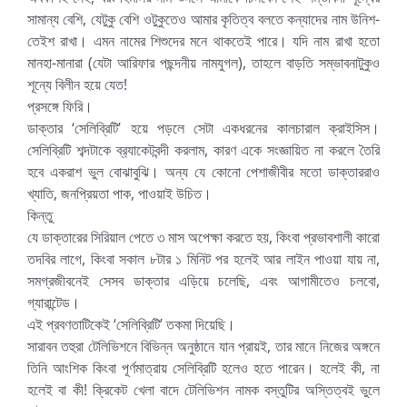
সামান্য বেশি, যেটুকু বেশি ওটুকুতেও আমার কৃতিত্ব বলতে কন্যাদের নাম উনিশ-
তেইশ রাখা। এমন নামের শিশুদের মনে থাকতেই পারে। যদি নাম রাখা হতো
মানহা-মানারা (যেটা আরিফার পছন্দনীয় নামযুগল), তাহলে বাড়তি সম্ভাবনাটুকুও
শূন্যে বিলীন হয়ে যেত!
প্রসঙ্গে ফিরি।
ডাক্তার ‘সেলিব্রিটি’ হয়ে পড়লে সেটা একধরনের কালচারাল ক্রাইসিস।
সেলিব্রিটি শব্দটাকে ব্র
্যাকেটবন্দী করলাম, কারণ একে সংজ্ঞায়িত না করলে তৈরি
হবে একরাশ ভুল বোঝাবুঝি। অন্য যে কোনো পেশাজীবীর মতো ডাক্তাররাও
খ্যাতি, জনপ্রিয়তা পাক, পাওয়াই উচিত।
কিন্তু
যে ডাক্তারের সিরিয়াল পেতে ৩ মাস অপেক্ষা করতে হয়, কিংবা প্রভাবশালী কারো
তদবির লাগে, কিংবা সকাল ৮টার ১ মিনিট পর হলেই আর লাইন পাওয়া যায় না,
সমগ্রজীবনেই সেসব ডাক্তার এড়িয়ে চলেছি, এবং আগামীতেও চলবো,
গ্যারান্টেড।
এই প্রবণতাটিকেই ‘সেলিব্রিটি’ তকমা দিয়েছি।
সারাবন তহুরা টেলিভিশনে বিভিন্ন অনুষ্ঠানে যান প্রায়ই, তার মানে নিজের অঙ্গনে
তিনি আংশিক কিংবা পূর্ণমাত্রায় সেলিব্রিটি হলেও হতে পারেন। হলেই কী, না
হলেই বা কী! ক্রিকেট খেলা বাদে টেলিভিশন নামক বস্তুটির অস্তিত্বই ভুলে