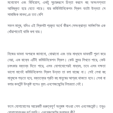
মনোযোগ এবং বিনিয়োগ, একটু সুচারুরূপে চিন্তা করলে বহু অসংলগ্নতা
আবিষ্কৃত হয়ে যেতে পারে। যার কমিনিউনিকেশন স্কিল যতটা উন্নতা সে
সামাজিক মানদণ্ডে তত বেশি
সফল মানুষ, যদিও এই স্কিলটা প্রকৃত অর্থে কীরূপ সেসংক্রান্ত সার্বক্ষণিক এক
ধোঁয়াশাতেই থাকি বলা যায়।
নিজের ভাবনা অপরকে জানানো, বোঝানো এবং তার মাধ্যমে ভাবনাটি পূরণ করে
নেয়া, এক বাক্যে এটিই কমিউনিকেশন স্কিল। কেউ সুন্দর লিখতে পারে, কেউ
চমৎকার বক্তব্য দিতে পারে, এসব যোগাযোগেরই মাধ্যম, তবে এসব দক্ষতা
ভালো মানেই কমিউনিকেশন স্কিল উন্নত তা বলা যাচ্ছে না। সেই লেখা বহু
মানুষকে পড়তে হবে, বক্তব্যের প্রতি বহু মানুষের আগ্রহ থাকতে হবে। লেখা বা
বলার কনটেন্ট উৎকৃষ্ট হলেও বৃহৎ এনগেজমেন্টের নিশ্চয়তা নেই।
ফলে যোগাযোগের আরেকটি গুরুত্বপূর্ণ অনুষঙ্গ পাওয়া গেল এনগেজমেন্ট। তবুও
যোগাযোগচক্র পূর্ণ হয়নি। এনগেজমেন্টের ফলাফল কী?