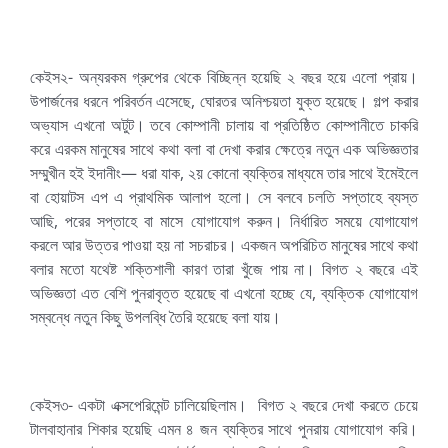
কেইস২- অন্যরকম গ্রুপের থেকে বিচ্ছিন্ন হয়েছি ২ বছর হয়ে এলো প্রায়।
উপার্জনের ধরনে পরিবর্তন এসেছে, ঘোরতর অনিশ্চয়তা যুক্ত হয়েছে। গল্প করার
অভ্যাস এখনো অটুট। তবে কোম্পানী চালায় বা প্রতিষ্ঠিত কোম্পানীতে চাকরি
করে এরকম মানুষের সাথে কথা বলা বা দেখা করার ক্ষেত্রে নতুন এক অভিজ্ঞতার
সম্মুখীন হই ইদানীং— ধরা যাক, ২য় কোনো ব্যক্তির মাধ্যমে তার সাথে ইমেইলে
বা হোয়াটস এপ এ প্রাথমিক আলাপ হলো। সে বলবে চলতি সপ্তাহে ব্যস্ত
আছি, পরের সপ্তাহে বা মাসে যোগাযোগ করুন। নির্ধারিত সময়ে যোগাযোগ
করলে আর উত্তর পাওয়া হয় না সচরাচর। একজন অপরিচিত মানুষের সাথে কথা
বলার মতো যথেষ্ট শক্তিশালী কারণ তারা খুঁজে পায় না। বিগত ২ বছরে এই
অভিজ্ঞতা এত বেশি পুনরাবৃত্ত হয়েছে বা এখনো হচ্ছে যে, ব্যক্তিক যোগাযোগ
সম্বন্ধে নতুন কিছু উপলব্ধি তৈরি হয়েছে বলা যায়।
কেইস৩- একটা এক্সপেরিমেন্ট চালিয়েছিলাম। বিগত ২ বছরে দেখা করতে চেয়ে
টালবাহানার শিকার হয়েছি এমন ৪ জন ব্যক্তির সাথে পুনরায় যোগাযোগ করি।