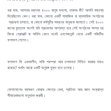
ধরা যাক, আপনার বক্তব্য ৪০০০ মানুষ শুনলো, তারপর কী? আপনি বক্তব্য
দিয়েছিলেন কেন। ধরা যাক, কোনো একটি সামাজিক বা ব্যবসায়িক সংগঠনের
প্রচারণা চালাতে, বা কোনো কর্মসূচীর সম্বন্ধে মানুষকে জানাতে। সেই ৪০০০
জনের বৃহত্তম অংশই যদি প্রচারণায় আশ্বস্ত হয়ে সেই সংগঠনের সদস্য হয়
কিংবা প্রোডাক্ট বা সার্ভিস কেনে তবেই এনগেজমেন্ট থেকে একটি পজিটিভ
ফলাফল পেলেন।
ফলাফল কি এককালীন, নাকি পরম্পরা আর চলমানতা নিশ্চিত করবার দায়ও
রয়েছে? অর্থাৎ আরো একটি অনুষঙ্গ যুক্ত হতে চলেছে।
যোগাযোগের ব্যাকরণ বোঝার ক্ষেত্রে মেধা, প্রতিভা আর জ্ঞান সংক্রান্ত
সীমারেখাগুলো অনুধাবন জরুরী।