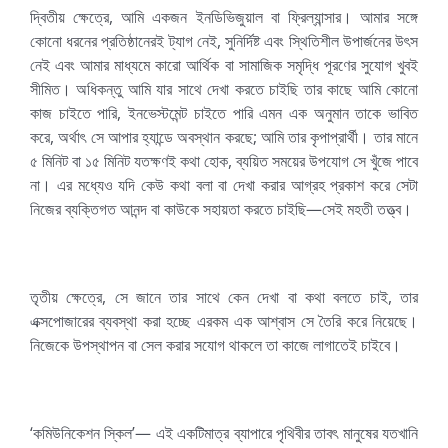
দ্বিতীয় ক্ষেত্রে, আমি একজন ইনডিভিজুয়াল বা ফ্রিল্যান্সার। আমার সঙ্গে
কোনো ধরনের প্রতিষ্ঠানেরই ট্যাগ নেই, সুনির্দিষ্ট এবং স্থিতিশীল উপার্জনের উৎস
নেই এবং আমার মাধ্যমে কারো আর্থিক বা সামাজিক সমৃদ্ধি পূরণের সুযোগ খুবই
সীমিত। অধিকন্তু আমি যার সাথে দেখা করতে চাইছি তার কাছে আমি কোনো
কাজ চাইতে পারি, ইনভেস্টমেন্ট চাইতে পারি এমন এক অনুমান তাকে ভাবিত
করে, অর্থাৎ সে আপার হ্যান্ডে অবস্থান করছে; আমি তার কৃপাপ্রার্থী। তার মানে
৫ মিনিট বা ১৫ মিনিট যতক্ষণই কথা হোক, ব্যয়িত সময়ের উপযোগ সে খুঁজে পাবে
না। এর মধ্যেও যদি কেউ কথা বলা বা দেখা করার আগ্রহ প্রকাশ করে সেটা
নিজের ব্যক্তিগত আনন্দ বা কাউকে সহায়তা করতে চাইছি—সেই মহতী তত্ত্ব।
তৃতীয় ক্ষেত্রে, সে জানে তার সাথে কেন দেখা বা কথা বলতে চাই, তার
এক্সপোজারের ব্যবস্থা করা হচ্ছে এরকম এক আশ্বাস সে তৈরি করে নিয়েছে।
নিজেকে উপস্থাপন বা সেল করার সযোগ থাকলে তা কাজে লাগাতেই চাইবে।
‘কমিউনিকেশন স্কিল’— এই একটিমাত্র ব্যাপারে পৃথিবীর তাবৎ মানুষের যতখানি