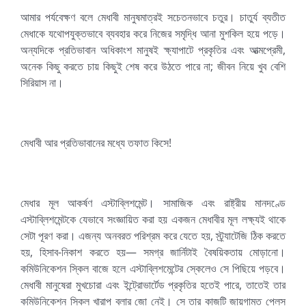
আমার পর্যবেক্ষণ বলে মেধাবী মানুষমাত্রই সচেতনভাবে চতুর। চাতুর্য ব্যতীত
মেধাকে যথোপযুক্তভাবে ব্যবহার করে নিজের সমৃদ্ধি আনা মুশকিল হয়ে পড়ে।
অন্যদিকে প্রতিভাবান অধিকাংশ মানুষই ক্ষ্যাপাটে প্রকৃতির এবং আত্মপ্রেমী,
অনেক কিছু করতে চায় কিছুই শেষ করে উঠতে পারে না; জীবন নিয়ে খুব বেশি
সিরিয়াস না।
মেধাবী আর প্রতিভাবানের মধ্যে তফাত কিসে!
মেধার মূল আকর্ষণ এস্টাব্লিশমেন্ট। সামাজিক এবং রাষ্ট্রীয় মানদণ্ডে
এস্টাব্লিশমেন্টকে যেভাবে সংজ্ঞায়িত করা হয় একজন মেধাবীর মূল লক্ষ্যই থাকে
সেটা পূরণ করা। এজন্য অনবরত পরিশ্রম করে যেতে হয়, স্ট্র্যাটেজি ঠিক করতে
হয়, হিসাব-নিকাশ করতে হয়— সমগ্র জার্নিটাই বৈষয়িকতায় মোড়ানো।
কমিউনিকেশন স্কিল বাজে হলে এস্টাব্লিশমেন্টের স্কেলেও সে পিছিয়ে পড়বে।
মেধাবী মানুষেরা মুখচোরা এবং ইন্ট্রোভার্টেড প্রকৃতির হতেই পারে, তাতেই তার
কমিউনিকেশন স্কিল খারাপ বলার জো নেই। সে তার কাজটি জায়গামত প্লেস