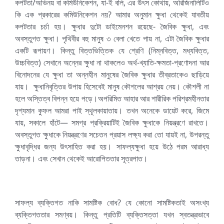
কপটতা/অভিনয় বা কমিউনিকেশন, যা-ই বলি, এর উৎস কোথায়, অরিজিনালিটিও
কি এক প্রকারের কমিউনিকেশন নয়? আমার অনুমান ক্ষুধা থেকেই যাবতীয়
কপটতার চর্চা হয়। ক্ষুধার দুটো ডাইমেনশন রয়েছে- জৈবিক ক্ষুধা, এবং
অবস্তুগত ক্ষুধা। পৃথিবীর বহু মানুষ ৩ বেলা খেতে পায় না, এটা জৈবিক ক্ষুধার
একটি রূপায়ণ। কিন্তু বিত্তভিত্তিক যে শ্রেণি (নিম্নবিত্ত, মধ্যবিত্ত,
উচ্চবিত্ত) সেখানে অন্নের ক্ষুধা না থাকলেও অর্থ-খ্যাতি-ক্ষমতা-প্রণোদনা আর
বিনোদনের যে ক্ষুধা তা অন্নহীন মানুষের জৈবিক ক্ষুধার তীব্রতাকেও ছাড়িয়ে
যায়। ক্ষুধানিবৃত্তির উপায় হিসেবেই মানুষ কৌশলের আশ্রয় নেয়। কৌশলী না
হলে অস্তিত্ব বিপন্ন হয়ে পড়ে।অপরিমিত আহার আর শারীরিক পরিশ্রমহীনতার
দৃশ্যমান কুফল আমরা পাই স্থূলকায়াতায়। তখন অনেকে ডায়েট করে, জিমে
যায়, সকালে হাঁটে— সমগ্র প্রক্রিয়াটিই জৈবিক ক্ষুধাকে নিয়ন্ত্রণে রাখতে।
অবস্তুগত ক্ষুধাকে নিয়ন্ত্রণের সচেতন প্রয়াস লক্ষ্য করা তো যায়ই না, উপরন্তু
ক্ষুধাবৃদ্ধির জন্য উৎসাহিত করা হয়। সাফল্যক্ষুধা হয়ে উঠে পরম আরাধ্য
তাড়না। এবং সেখান থেকেই আরোপিততার সূত্রপাত।
সাফল্য ব্যক্তিগত নাকি সামষ্টিক বোধ? যে কোনো সামষ্টিকতাই অসংখ্য
ব্যক্তিগততার সমণ্বয়। কিন্তু প্রতিটি ব্যক্তিসত্তা যখন স্বতন্ত্রভাবে