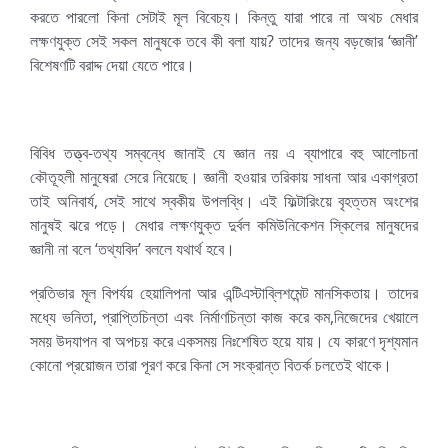
করতে পারলো কিনা সেটাই মূল বিবেচ্য। কিন্তু যারা পারে না অথচ মেধার
লক্ষণযুক্ত সেই সকল মানুষকে তবে কী বলা যায়? তাদের জন্য বড়জোর ‘জ্ঞানী’
বিশেষণটি বরাদ্দ দেয়া যেতে পারে।
বিবিধ তত্ত্ব-তথ্য সম্বন্ধে জানাই যে জ্ঞান নয় এ ব্যাপারে বহু আলোচনা
কৌতূহলী মানুষেরা সেরে নিয়েছে। জ্ঞানী হওয়ার তরিকায় সাধনা আর একাগ্রতা
তাই অনিবার্য, সেই সাথে স্বকীয় উপলব্ধি। এই ফিল্টারিংয়ে বৃহত্তম অংশের
মানুষই ঝরে পড়ে। মেধার লক্ষণযুক্ত দুর্বল কমিউনিকেশন স্কিলের মানুষদের
জ্ঞানী না বলে ‘তথ্যবিদ’ বললে যথার্থ হবে।
প্রতিভার মূল বিপর্যয় হেয়ালিপনা আর এন্টিএস্টাব্লিশমেন্ট মানসিকতায়। তাদের
মধ্যে ভনিতা, প্রাপ্তিচিন্তা এবং নির্মাণচিন্তা কাজ করে কম,নিজেদের খেয়ালে
সময় উদযাপন বা অপচয় করে একসময় নিঃশেষিত হয়ে যায়। যে কারণে দৃশ্যমান
কোনো প্রয়োজন তারা পূরণ করে কিনা সে সংক্রান্ত বিতর্ক চলতেই থাকে।