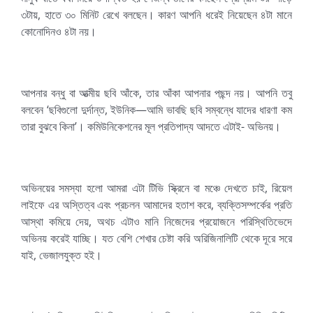
৩টায়, হাতে ৩০ মিনিট রেখে বলছেন। কারণ আপনি ধরেই নিয়েছেন ৪টা মানে
কোনোদিনও ৪টা নয়।
আপনার বন্ধু বা আত্মীয় ছবি আঁকে, তার আঁকা আপনার পছন্দ নয়। আপনি তবু
বলবেন ‘ছবিগুলো দুর্দান্ত, ইউনিক—আমি ভাবছি ছবি সম্বন্ধে যাদের ধারণা কম
তারা বুঝবে কিনা’। কমিউনিকেশনের মূল প্রতিপাদ্য আদতে এটাই- অভিনয়।
অভিনয়ের সমস্যা হলো আমরা এটা টিভি স্ক্রিনে বা মঞ্চে দেখতে চাই, রিয়েল
লাইফে এর অস্তিত্ব এবং প্রচলন আমাদের হতাশ করে, ব্যক্তিসম্পর্কের প্রতি
আস্থা কমিয়ে দেয়, অথচ এটাও মানি নিজেদের প্রয়োজনে পরিস্থিতিভেদে
অভিনয় করেই যাচ্ছি। যত বেশি শেখার চেষ্টা করি অরিজিনালিটি থেকে দূরে সরে
যাই, ভেজালযুক্ত হই।