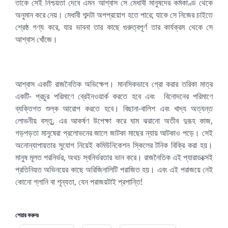
তাকে সেই নিশ্চয়তা দেবে এমন আশ্বাস সে মেধাবী মানুষদের কর্মকাণ্ড থেকে
অনুমান করে নেয়। মেধাবী শব্দটা অপপ্রয়োগ হতে পারে; যাকে সে নিজের চাইতে
শ্রেষ্ঠ গণ্য করে, যার ভাবনা তার কাছে গুরুত্বপূর্ণ তার কার্যক্রম থেকে সে
আশ্বাস খোঁজে।
আশ্বাস একটি রাজনৈতিক অভিক্ষেপ। মানসিকভাবে গ্রো করার তরিকা মাত্র
একটি- প্রচুর পরিমাণে ব্রেইনওয়ার্ক করতে হবে এবং বিনোদনের পরিমাণে
ব্যক্তিগত শুল্ক আরোপ করতে হবে। বিছানা-বালিশ এবং খাদ্য অত্যন্ত
লোভনীয় বস্তু, এর আকর্ষণ উপেক্ষা করে ঘাম ঝরানো অতীব দুরূহ কাজ,
গড়পড়তা মানুষেরা প্রলোভনের জালে জাটকা মাছের ন্যায় আটকাও পড়ে। সেই
অনোন্যাপায়তার সুযোগ নিয়েই কমিউনিকেশন স্কিলের টনিক বিক্রি করা হয়।
মানুষ মূলত পরনির্ভর, অথচ স্বনির্ভরতার ভান করে। রাজনৈতিক এই প্যারাডক্সেই
প্রতিনিয়ত অভিনয়ের কাছে অরিজিনালিটি পরাজিত হয়। এবং এই পরাজয়ে নেই
কোনো গ্লানি বা শূন্যতা, যেন পরাজয়টাই প্রশান্তি!
শেয়ার করুনঃ