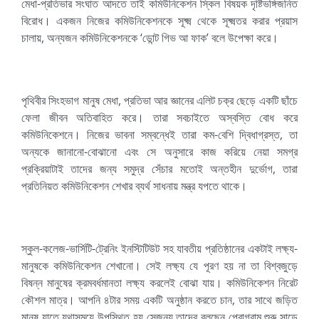
মেধা-প্রতিভার সংঘাত আদতে তাই কমিউনিকেশন স্কিল বিষয়ক দৃষ্টিভঙ্গিজনিত
বিরোধ। একজন নিজের কমিউনিকেশনকে সূক্ষ্ম থেকে সূক্ষ্মতর করার প্রয়াস
চালায়, অন্যজন কমিউনিকেশনকে ‘ডোন্ট গিভ আ ফাক’ বলে উপেক্ষা করে।
পৃথিবীর সিংহভাগ মানুষ মেধা, প্রতিভা আর জ্ঞানের এলিট চক্র ছেড়ে একটি ছাঁচে
ফেলা জীবন অতিবাহিত করে। তারা সবচাইতে অস্বস্তি বোধ করে
কমিউনিকেশনে। নিজের ভাবনা সম্বন্ধেই তারা কম-বেশি দ্বিধাগ্রস্ত, তা
অন্যকে জানানো-বোঝানো এবং সে অনুসারে কাজ করিয়ে নেয়া সমগ্র
প্রক্রিয়াটাই তাদের জন্য সমুদ্র সেঁচার মতোই অন্তহীন দুর্ভোগ, তারা
প্রতিনিয়ত কমিউনিকেশন শেখার ব্যর্থ সাধনায় মন্ত্র যপতে থাকে।
স্কুল-কলেজ-ভার্সিটি-ট্রেনিং ইনস্টিটিউট সহ যাবতীয় প্রতিষ্ঠানের একটাই লক্ষ্য-
মানুষকে কমিউনিকেশন শেখানো। সেই লক্ষ্য যে পূরণ হয় না তা বিশ্বজুড়ে
বিষন্ন মানুষের ক্রমবর্ধমানতা লক্ষ্য করলেই বোঝা যায়। কমিউনিকেশন নিরেট
কৌশল মাত্র। আপনি ৪টার সময় একটি অনুষ্ঠান করতে চান, তার সাথে জড়িত
মানুষ যাতে যথাসময়ে উপস্থিত হয় সেজন্য তাদের বলছেন প্রোগ্রাম শুরু সাড়ে