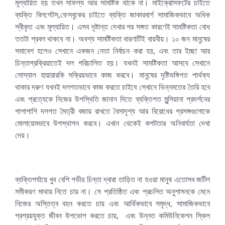
মূল্যায়িত হয় তখন সাফল্য আর সামষ্টিক থাকে না। মাইক্রোসফটের চাইতে
ব্যক্তি বিলগেটস,ফেসবুকের চাইতে ব্যক্তি জাকারবার্গ সামাজিকভাবে অধিক
স্বীকৃত এবং মূল্যায়িত। এসব দৃষ্টান্ত দেখার পর সঙ্গত কারণেই সামষ্টিকতা বোধ
ততটা প্রবল থাকবে না। অবশ্য সামষ্টিকতা ধারণাটিই বায়বীয়। ১০ জন মানুষের
সমাবেশ হলেও সেখানে একজন নেতা নির্বাচন করা হয়, এবং তার ইচ্ছা আর
চিন্তাপ্রক্রিয়াতেই দল পরিচালিত হয়। যখনই সামষ্টিকতা আসবে সেখানে
সোস্যাল হায়ারারকি সক্রিয়ভাবে কাজ করবে। মানুষের দৃষ্টিভঙ্গিগত পার্থক্য
থাকার দরুণ যখনই দলগতভাবে কাজ করতে চাইবে সেখানে ভিন্নমতের তৈরি হবে
এবং প্রত্যেকে নিজের উপস্থিতি জানান দিতে ব্যক্তিগত মুন্সিয়ানা প্রদর্শনের
পাশাপাশি দলগত মৈত্রী বজায় রাখতে বৈসাদৃশ্য আর বিরোধের প্রসঙ্গগুলোকে
মোলায়েমভাবে উপস্থাপন করবে। এখান থেকেই কপটতার অনিবার্যতা দেখা
দেয়।
ব্যক্তিপর্যায়ে খুব বেশি গভীর চিন্তা দ্বারা তাড়িত না হওয়া মানুষ এতোসব জটিল
সমীকরণ মাথায় নিতে চায় না। সে প্রতিষ্ঠিত এবং প্রচলিত অনুশাসনকে মেনে
নিজের অস্তিত্ব বহন করতে চায় এবং আর্থিকভাবে সমৃদ্ধ, সামাজিকভাবে
প্রশ্রয়যুক্ত জীবন উপভোগ করতে চায়, এবং উন্নত কমিউনিকেশন স্কিল