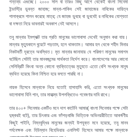
গন্তব্য এগুচ্ছে। ২০০০ সাল বা তারও কিছু আগে থেকেই বাংলা সিনেমা
ইন্ডাস্ট্রি ডুবন্ত জাহাজ; মান্না-শাকিব সেই জাহাজের নাবিকের দায়িত্ব
পালাক্রমে পালন করেছে মাত্র; যে জাহজ ডুবছে বা ডুববেই র নাবিকের যোগ্যতা
বা দক্ষতা নিয়ে ভাবনারই অবকাশ নেই আসলে।
তবু মান্নার ইমপ্যাক্ট তার প্রতি মানুষের ভালোবাসা দেখেই অনুমান করা যায়।
মান্নার মৃত্যুকালে বুয়েটে পড়তাম, হলে থাকতাম। আমার হল থেকে শহীদ মিনার
নিকটবর্তী দূরত্বে অবস্থিত। মৃত মান্নার জানাযায় যে পরিমাণ মানুষের সমাগম
ঘটেছিল সেটাই তার মানবজন্মের সার্থকতা নির্দেশ করে। বাংলাদেশের আর কোনো
সেলিব্রিটি কিংবা অন্য কোনো ব্যক্তিত্বের মৃত্যুতে এতো বেশি সংখ্যক মানুষ
ব্যথিত হয়েছে কিনা নিশ্চিত হয়ে বলতে পারছি না।
নায়ক হিসেবে মান্নাকে নিয়ে যতোই হাসাহাসি করি, এতো সংখ্যক মানুষের
ভালোবাসা যিনি পান, তার মাহাত্ম্য উপলব্ধিতেও গবেষণার দাবি রাখে।
তার ৪০০+ সিনেমার একটিও মনে দাগ কাটেনি আমার( বাংলা সিনেমার পক্ষে সেটা
দুষ্করই বটে), তার চিৎকার এবং ফাঁপড়বাজি ভিত্তিক অভিনয়রীতিতে আকর্ষণীয়
কিছুই পাইনি, নিম্নবুদ্ধির মানুষের জন্যই উপযুক্ত মনে হয়েছে, তবু মানব
পর্যবেক্ষক এবং হিউম্যান বিহেভিয়ার এনালিস্ট হিসেবে আমার পক্ষে মান্নাকে