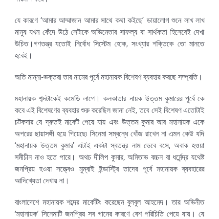
যে কারণে ‘আমার আম্মাজান আমার সাথে কথা কইছে’ ডায়ালোগ শুনে লাখ লাখ
মানুষ যখন কেঁদে উঠে সেটাকে অভিনেতার সাফল্য বা সার্থকতা হিসেবেই দেখা
উচিত।গণতন্ত্র যতোই নির্বোধ সিস্টেম হোক, সংখ্যার শক্তিকে তো মানতে
হবেই।
অতি মান্না-ভক্তরা তার নামের পূর্বে মহানায়ক বিশেষণ ব্যবহার করছে সম্প্রতি।
মহানায়ক শব্দটাকেই কমেডি লাগে। কলকাতার নায়ক উত্তম কুমারের পূর্বে কে
কবে এই বিশেষণের ব্যবহার শুরু করেছিল জানা নেই, তবে সেই বিশেষণ এতোটাই
চটকদার যে দ্রুতই মার্কেট পেয়ে যায় এবং উত্তম কুমার আর মহানায়ক একে
অপরের ছায়াসঙ্গী হয়ে গিয়েছে৷ সিনেমা সম্বন্ধে খোঁজ রাখেন না এমন কেউ যদি
‘মহানায়ক উত্তম কুমার’ এটাই একটা স্বতন্ত্র নাম ভেবে বসে, অবাক হওয়া
সমীচীন নাও হতে পারে। অথচ দীলিপ কুমার, অমিতাভ বচ্চন বা ধর্মেন্দ্র যথেষ্ট
জনপ্রিয় হওয়া সত্ত্বেও মুম্বাই ইন্ডাস্ট্রি তাদের পূর্বে মহানায়ক ব্যবহারের
আদিখ্যেতা দেখায় না।
বাংলাদেশে মহানায়ক শব্দের মার্কেটিং করেছেন বুলবুল আহমেদ। তার অভিনীত
‘মহানায়ক’ সিনেমাটি জনপ্রিয় সব গানের কারণে বেশ পরিচিতি পেয়ে যায়। যে