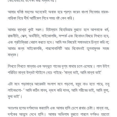
কোনোভাবেই উপেক্ষা করা সম্ভব নয়।
আমার ঘনিষ্ঠ মহলের অনেকেই অবাক হয়ে প্রশ্ন করেন বাংলা সিনেমার নায়ক-
নায়িকা নিয়ে দীর্ঘ আর্টিকেল লিখে সময় নষ্ট কেন করি।
আমার ব্যাখ্যা খুবই সরল। হিউম্যান বিহেভিয়ার বুঝতে হলে আপনাকে ধর্ম,
রাজনীতি, সেক্স, অর্থনীতি, সাইকোলজি, সম্পর্ক এবং বিনোদন বিষয়ে লিখতে হবে,
এবং প্রতিক্রিয়া খেয়াল করতে হবে। আমি সব বিষয়েই সমানভাবে চিন্তা করি না;
আমার জন্য সাইকোলজি, পারসোনালিটি আর বিনোদনই তুলনামূলক সহজ
মাধ্যম।
লিখতে লিখতে মান্নার এক অদ্ভুত গানের দৃশ্য মাথায় চলে এসেছে। লাল উইগ
পরিহিত মান্না উদ্ভট স্টাইলে নেচে গাইছে- ‘মান্না ভাই, আমি মান্না ভাই’
এটা মনে পড়ামাত্র আরেকটা সংলাপ মনে পড়লো, হুবুহ নাও হতে পারে, তবু
লাইনগুলো- ‘ আমি কঠিন মানব, ধ্বংস করি দানব, আমি গরীবের ভাই, আমি মুসা,
মুসা ভাই’।
অতঃপর হলের দর্শকদের করতালি এবং আমার হাসি চেপে রাখার চেষ্টা। মান্না নয়,
দর্শকের আনন্দে দেখে হাসি। আমার অভিলাষ বুঝতে পারলে দর্শকও হয়তো