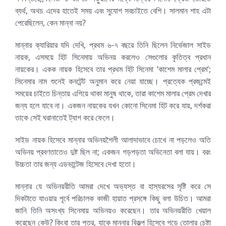
ব্যর্থ, অথচ এদের হাতেই সময় এবং সুযোগ সবচাইতে বেশি। সালমান শাহ এটা
পেরেছিলেন, কেন মান্না নয়?
মান্নার ক্যারিয়ার যদি দেখি, প্রথম ৬-৭ বছরে তিনি ছিলেন নির্ভেজাল সাইড
নায়ক, এসময়ে হিট সিনেমায় অভিনয় করলেও সেগুলোর কৃতিত্ব প্রধান
নায়কের। একক নায়ক হিসেবে তার প্রথম হিট সিনেমা ‘কাশেম মালার প্রেম’;
সিনেমার নাম শুনেই কনটেন্ট অনুমান করে নেয়া যাচ্ছে। প্রত্যেক প্রজন্মেই
সময়ের চাইতে চিন্তায় এগিয়ে থাকা মানুষ থাকে, তারা কাশেম মালার প্রেম দেখার
জন্য হলে যাবে না। একজন নায়কের যখন কোনো সিনেমা হিট করে যায়, দর্শকরা
তাকে সেই ঘরানাতেই ট্যাগ করে ফেলে।
সাইড নায়ক হিসেবে মান্নার অভিনয়শৈলী আলাদাভাবে চোখে না পড়লেও অতি
অভিনয় প্রবণতাতেও দুষ্ট ছিল না; একজন গড়পড়তা অভিনেতা বলা যায়। বরং
উচ্চতা তার জন্য এডভান্টেজ হিসেবে দেখা হতো।
মান্নার যে অভিনয়রীতি আমরা দেখে অভ্যস্ত বা হাস্যরসের সৃষ্টি করে সে
দিকটাতে যাওয়ার পূর্বে পরিচালক কাজী হায়াত প্রসঙ্গে কিছু বলা উচিত। আমরা
জানি তিনি অসংখ্য সিনেমায় অভিনয়ও করেছেন। তার অভিনয়রীতি খেয়াল
করেছেন কেউ? কিংবা তার পুত্র, যাকে মান্নার বিকল্প হিসেবে গড়ে তোলার চেষ্টা