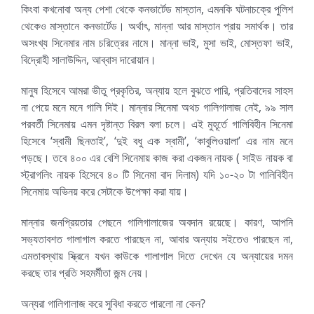
কিংবা কখনোবা অন্য পেশা থেকে কনভার্টেড মাস্তান, এমনকি ঘটনাচক্রে পুলিশ
থেকেও মাস্তানে কনভার্টেড। অর্থাৎ, মান্না আর মাস্তান প্রায় সমার্থক। তার
অসংখ্য সিনেমার নাম চরিত্রের নামে। মান্না ভাই, মুসা ভাই, মোস্তফা ভাই,
বিদ্রোহী সালাউদ্দিন, আব্বাস দারোয়ান।
মানুষ হিসেবে আমরা ভীতু প্রকৃতির, অন্যায় হলে বুঝতে পারি, প্রতিবাদের সাহস
না পেয়ে মনে মনে গালি দিই। মান্নার সিনেমা অথচ গালিগালাজ নেই, ৯৯ সাল
পরবর্তী সিনেমায় এমন দৃষ্টান্ত বিরল বলা চলে। এই মুহূর্তে গালিবিহীন সিনেমা
হিসেবে ‘স্বামী ছিনতাই’, ‘দুই বধু এক স্বামী’, ‘কাবুলিওয়ালা’ এর নাম মনে
পড়ছে। তবে ৪০০ এর বেশি সিনেমায় কাজ করা একজন নায়ক ( সাইড নায়ক বা
স্ট্রাগলিং নায়ক হিসেবে ৪০ টি সিনেমা বাদ দিলাম) যদি ১০-২০ টা গালিবিহীন
সিনেমায় অভিনয় করে সেটাকে উপেক্ষা করা যায়।
মান্নার জনপ্রিয়তার পেছনে গালিগালাজের অবদান রয়েছে। কারণ, আপনি
সভ্যতাবশত গালাগাল করতে পারছেন না, আবার অন্যায় সইতেও পারছেন না,
এমতাবস্থায় স্ক্রিনে যখন কাউকে গালাগাল দিতে দেখেন যে অন্যায়ের দমন
করছে তার প্রতি সহমর্মীতা জন্ম নেয়।
অন্যরা গালিগালাজ করে সুবিধা করতে পারলো না কেন?