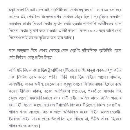
শুধুই বাংলা সিনেমা দেখে এই শ্রেণিটিকেও সংখ্যালঘু বলবো। তবে ১০-১৫ বছর
আগেও এই শ্রেণিতে উল্লেখযোগ্য সংখ্যক মানুষ ছিল। প্রযুক্তির কল্যাণে
অন্যান্য ভাষার সিনেমা দেখার সুযোগ তৈরি হওয়ার পাশাপাশি কর্মজীবনের চাপে
সিনেমা দেখার সুযোগ কমে যাওয়াও একটি কারণ। ফলে ১০-১৫ বছর আগে দেখা
সিনেমাগুলোই তাদের স্মৃতিতে জমা হয়ে আছে।
ফলে মান্নাকে নিয়ে লেখার ক্ষেত্রে কোন শ্রেণির দৃষ্টিভঙ্গিকে প্রতিনিধি ধরবো
সেই নির্বাচন একটু জটিল চিন্তা।
আমি যদি নিছক বাংলা ফিল্ম ইন্ডাস্ট্রির দৃষ্টিকোণে দেখি, মান্না একজন সুপারস্টার
এবং লিংকিং রোড বলতে পারি। তিনি যখন ফিল্ম লাইনে আসেন রাজ্জাক,
আলমগীর, ফারুক,জসীম, সোহেল রানা প্রমুখ তখনো সিনিয়র নায়ক হিসেবে কাজ
করেন; ইলিয়াস কাঞ্চন, রুবেল জনপ্রিয়তা পেয়েছেন, পরবর্তীতে সালমান শাহ
ক্রেজ এলো, সমসাময়িককালে ওমর সানী-নাঈম- অমিত হাসান-আমিন খানদের
ব্যাচ হিট সিনেমা করছে, বাপ্পারাজ ট্রাজেডি কিং হয়ে উঠেছেন, রিয়াজ-ফেরদৌস-
শাকিল খানরা এসেছে, অনেক আগে অভিষিক্ত হয়েও শাহীন আলম-মেহেদী-
ইমরানরা সাইড নায়ক থেকে উত্তরিত হতে পারছে না, উঠতি তারকা হিসেবে
শাকিব খানের আগমন।