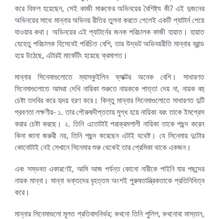
করে বিফল হয়েছেন, সেই কাজী মারুফের অভিনয়ের বৈশিষ্ট্য কী? এই দুজনের
অভিনয়ের সাথে মান্নার অভিনয় রীতির তুলনা করতে গেলেই একটি প্যাটার্ন পেয়ে
যাওয়ার কথা। অভিনয়ের এই প্যাটার্নের জনক পরিচালক কাজী হায়াত। হায়াত
যেহেতু পরিচালক হিসেবেই পরিচিত বেশি, তার উদ্ভট অভিনয়রীতি মান্নার ব্রান্ড
হয়ে উঠেছে, এটারই মার্কেটিং হয়েছে ক্রমাগত।
মান্নার সিনেমাগুলোতে ম্যাসকুইলিন ফ্যাক্টর অনেক বেশি। সাধারণত
সিনেমাগুলোতে আমরা দেখি নায়িকা শুরুতে নায়ককে পাত্তা দেয় না, নায়ক বহু
চেষ্টা তদবির করে হৃদয় হরণ করে। কিন্তু মান্নার সিনেমাগুলোতে সাধারণত দুটি
প্রবণতা লক্ষণীয়- ১. তার পৌরুষদীপ্ততায় মুগ্ধ হয়ে নায়িকা বরং তাকে ইমপ্রেস
করার চেষ্টা করছে। ২. তিনি এতোটাই পরাক্রমশালী নায়িকা তাকে পছন্দ করেন
কিনা জানা জরুরী নয়, তিনি পছন্দ করেছেন এটাই যথেষ্ট। যে সিনেমায় দুটোর
কোনোটাই নেই সেখানে সিনেমার শুরু থেকেই তার প্রেমিকা থাকে একজন।
এবং সম্ভবত একারণেই, আমি আজ পর্যন্ত কোনো নারীকে পাইনি যার পছন্দের
নায়ক মান্না। মান্না ভক্তদের বৃহত্তম অংশই পুরুষতান্ত্রিকতাকে প্রতিনিধিত্ব
করে।
মান্নার সিনেমাগুলো মূলত প্রতিবাদনির্ভর; কখনো তিনি পুলিশ, কখনোবা মাস্তান,