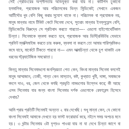
সেই গ্রেডিংয়ের অশ্লীলতায় অভিযুক্ত করা যায় না। কাটপিস ঢুকানো
হলমালিক, প্রযোজক আর পরিচালকের ভিন্ন সিন্ডিকেট; সেখানে একজন
আর্টিস্টের খুব বেশি কিছু করার সুযোগ থাকে না। পরিচালক বা প্রযোজক নয়,
মানুষ মান্নার নামে টিকিট কেটে সিনেমা দেখে, সুতরাং মান্নার ইনফ্লুয়েন্স বেশি,
সিন্ডিকেটের বিরুদ্ধে সে প্রতিবাদ করতে পারতো—- এগুলো হাইপোথেটিকাল
চিন্তা। সিনেমাকে ব্যবসা করতে হবে, প্রযোজক আর ডিস্ট্রিবিউটর যেভাবে
প্রফিট ম্যাক্সিমাইজ করতে চায় করুক, ব্যবসা না করলে তো আমার পারিশ্রমিকও
কমে যাবে, মার্কেটে টিকতে পারবো না— এমন আত্মচিন্তা থেকে চুপ থাকাটা এক
ধরনের স্ট্র‍্যাটেজিক সমঝোতা।
কিন্তু মান্নার সিনেমাগুলো জনপ্রিয়তা পেত কেন, কিংবা মান্নার সিনেমা বললেই
মানুষ আম্মাজান, তেজী, শান্ত কেন মাস্তান, কষ্ট, কুখ্যাত খুনী, দাঙ্গা, সমাজকে
বদলে দাও, ধর, জেল থেকে বলছি প্রভৃতি নামগুলোর উল্লেখ করে; কী আছে
এসব সিনেমায় যার জন্য বাংলা সিনেমার দর্শক এগুলোকে রেফারেন্স হিসেবে
দেখায়?
আমি প্রায় প্রতিটি সিনেমাই অন্তত ২ বার দেখেছি। শুধু মান্না কেন, যে কোনো
বাংলা সিনেমাই আমাকে দেখতে হয় ফাস্ট ফরোয়ার্ড করে, নইলে সময় অপচয় মনে
হয়। ৩ ঘন্টার সিনেমায় ৩টা দৃশ্যও পাওয়া যায় না যা দেখে চিন্তা জাগে বা