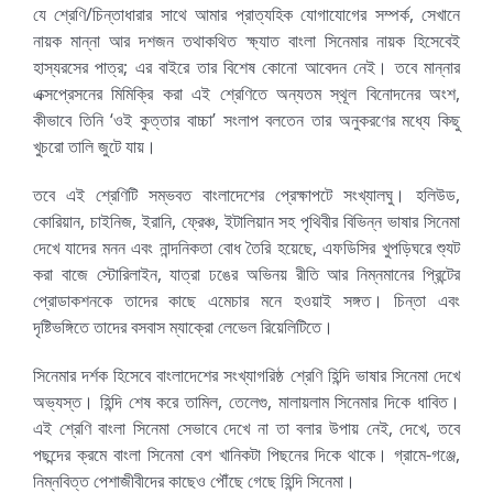
যে শ্রেণি/চিন্তাধারার সাথে আমার প্রাত্যহিক যোগাযোগের সম্পর্ক, সেখানে
নায়ক মান্না আর দশজন তথাকথিত ক্ষ্যাত বাংলা সিনেমার নায়ক হিসেবেই
হাস্যরসের পাত্র; এর বাইরে তার বিশেষ কোনো আবেদন নেই। তবে মান্নার
এক্সপ্রেসনের মিমিক্রি করা এই শ্রেণিতে অন্যতম স্থূল বিনোদনের অংশ,
কীভাবে তিনি ‘ওই কুত্তার বাচ্চা’ সংলাপ বলতেন তার অনুকরণের মধ্যে কিছু
খুচরো তালি জুটে যায়।
তবে এই শ্রেণিটি সম্ভবত বাংলাদেশের প্রেক্ষাপটে সংখ্যালঘু। হলিউড,
কোরিয়ান, চাইনিজ, ইরানি, ফ্রেঞ্চ, ইটালিয়ান সহ পৃথিবীর বিভিন্ন ভাষার সিনেমা
দেখে যাদের মনন এবং নান্দনিকতা বোধ তৈরি হয়েছে, এফডিসির খুপড়িঘরে শ্যুট
করা বাজে স্টোরিলাইন, যাত্রা ঢঙের অভিনয় রীতি আর নিম্নমানের প্রিন্টের
প্রোডাকশনকে তাদের কাছে এমেচার মনে হওয়াই সঙ্গত। চিন্তা এবং
দৃষ্টিভঙ্গিতে তাদের বসবাস ম্যাক্রো লেভেল রিয়েলিটিতে।
সিনেমার দর্শক হিসেবে বাংলাদেশের সংখ্যাগরিষ্ঠ শ্রেণি হিন্দি ভাষার সিনেমা দেখে
অভ্যস্ত। হিন্দি শেষ করে তামিল, তেলেগু, মালায়লাম সিনেমার দিকে ধাবিত।
এই শ্রেণি বাংলা সিনেমা সেভাবে দেখে না তা বলার উপায় নেই, দেখে, তবে
পছন্দের ক্রমে বাংলা সিনেমা বেশ খানিকটা পিছনের দিকে থাকে। গ্রামে-গঞ্জে,
নিম্নবিত্ত পেশাজীবীদের কাছেও পৌঁছে গেছে হিন্দি সিনেমা।