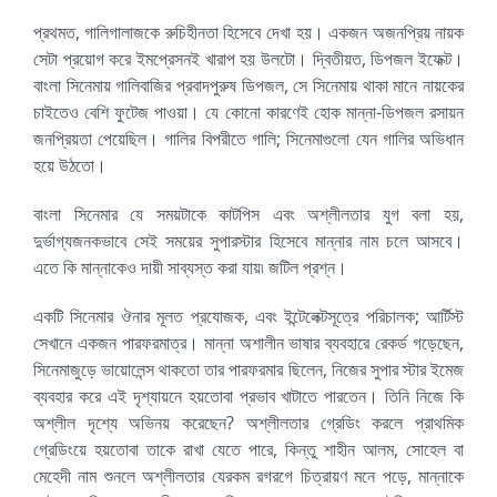
প্রথমত, গালিগালাজকে রুচিহীনতা হিসেবে দেখা হয়। একজন অজনপ্রিয় নায়ক
সেটা প্রয়োগ করে ইমপ্রেসনই খারাপ হয় উলটো। দ্বিতীয়ত, ডিপজল ইফেক্ট।
বাংলা সিনেমায় গালিবাজির প্রবাদপুরুষ ডিপজল, সে সিনেমায় থাকা মানে নায়কের
চাইতেও বেশি ফুটেজ পাওয়া। যে কোনো কারণেই হোক মান্না-ডিপজল রসায়ন
জনপ্রিয়তা পেয়েছিল। গালির বিপরীতে গালি; সিনেমাগুলো যেন গালির অভিধান
হয়ে উঠতো।
বাংলা সিনেমার যে সময়টাকে কাটপিস এবং অশ্লীলতার যুগ বলা হয়,
দুর্ভাগ্যজনকভাবে সেই সময়ের সুপারস্টার হিসেবে মান্নার নাম চলে আসবে।
এতে কি মান্নাকেও দায়ী সাব্যস্ত করা যায়৷ জটিল প্রশ্ন।
একটি সিনেমার ঔনার মূলত প্রযোজক, এবং ইন্টেলেক্টসূত্রে পরিচালক; আর্টিস্ট
সেখানে একজন পারফরমাত্র। মান্না অশালীন ভাষার ব্যবহারে রেকর্ড গড়েছেন,
সিনেমাজুড়ে ভায়োলেন্স থাকতো তার পারফরমার ছিলেন, নিজের সুপার স্টার ইমেজ
ব্যবহার করে এই দৃশ্যায়নে হয়তোবা প্রভাব খাটাতে পারতেন। তিনি নিজে কি
অশ্লীল দৃশ্যে অভিনয় করেছেন? অশ্লীলতার গ্রেডিং করলে প্রাথমিক
গ্রেডিংয়ে হয়তোবা তাকে রাখা যেতে পারে, কিন্তু শাহীন আলম, সোহেল বা
মেহেদী নাম শুনলে অশ্লীলতার যেরকম রগরগে চিত্রায়ণ মনে পড়ে, মান্নাকে