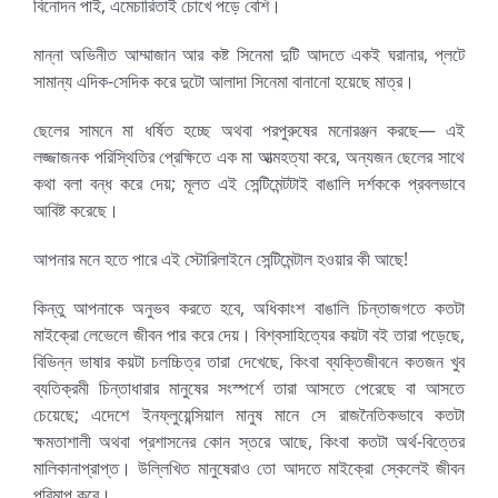
বিনোদন পাই, এমেচারিতাই চোখে পড়ে বেশি।
মান্না অভিনীত আম্মাজান আর কষ্ট সিনেমা দুটি আদতে একই ঘরানার, প্লটে
সামান্য এদিক-সেদিক করে দুটো আলাদা সিনেমা বানানো হয়েছে মাত্র।
ছেলের সামনে মা ধর্ষিত হচ্ছে অথবা পরপুরুষের মনোরঞ্জন করছে— এই
লজ্জাজনক পরিস্থিতির প্রেক্ষিতে এক মা আত্মহত্যা করে, অন্যজন ছেলের সাথে
কথা বলা বন্ধ করে দেয়; মূলত এই সেন্টিমেন্টটাই বাঙালি দর্শককে প্রবলভাবে
আবিষ্ট করেছে।
আপনার মনে হতে পারে এই স্টোরিলাইনে সেন্টিমেন্টাল হওয়ার কী আছে!
কিন্তু আপনাকে অনুভব করতে হবে, অধিকাংশ বাঙালি চিন্তাজগতে কতটা
মাইক্রো লেভেলে জীবন পার করে দেয়। বিশ্বসাহিত্যের কয়টা বই তারা পড়েছে,
বিভিন্ন ভাষার কয়টা চলচ্চিত্র তারা দেখেছে, কিংবা ব্যক্তিজীবনে কতজন খুব
ব্যতিক্রমী চিন্তাধারার মানুষের সংস্পর্শে তারা আসতে পেরেছে বা আসতে
চেয়েছে; এদেশে ইনফ্লুয়েন্সিয়াল মানুষ মানে সে রাজনৈতিকভাবে কতটা
ক্ষমতাশালী অথবা প্রশাসনের কোন স্তরে আছে, কিংবা কতটা অর্থ-বিত্তের
মালিকানাপ্রাপ্ত। উল্লিখিত মানুষেরাও তো আদতে মাইক্রো স্কেলেই জীবন
পরিমাপ করে।