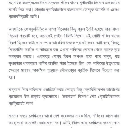
মহানায়ক কমপ্লেক্সের উৎস সম্ভবত শাকিব খানের সুপারস্টার হিসেবে এককভাবে
মার্কেট লিড করা। মান্নার ক্যারিয়ারকালে বাংলাদেশে ফেসবুক আসেনি বা এলেও
প্রভাববিস্তারী হয়নি।
অন্যদিকে ফেসবুকভিত্তিক বাংলা সিনেমার কিছু গ্রুপ তৈরি হয়েছে যারা বাংলা
সিনেমা প্রমোট করে, অনেকেই পেইড রিভিউ লিখে। এই গোষ্ঠী শাকিব খানের
বিকল্প হিসেবে কাউকে না পেয়ে আরেফিন শুভকে প্রমোট করার চেষ্টা করে, কিন্তু
সিনেমাটিক অর্জনে বা স্টারডমে শুভ এখনো শাকিবের লেভেল থেকে অনেক দূরে
অবস্থান করছে। একমাত্র যোগ্য বিকল্প অপশন হতে পারে মান্না, যার
সুপারস্টার থাকাকালে শাকিব রাইজিং স্টার ইমেজে ছিল এবং শাকিবের উত্থানের
ক্ষেত্রে মান্নার আকস্মিক মৃত্যুকে সৌভাগ্যের প্রতীক হিসেবে বিবেচনা করা
হয়।
মান্নাকে দিয়ে শাকিবকে ওভারটার্ম করার ক্ষেত্রে কিছু গ্লোরিফিকেশন আরোপের
প্রয়োজন ছিল মান্নার ক্যারেক্টারে। ‘মহানায়ক’ বিশেষণ সেই গ্লোরিফিকেশন
প্রক্রিয়ারই অংশ
মান্নার সময়ে চলচ্চিত্রে আরো বেশ কয়েকজন নায়ক ছিল, শাকিবের কালে যারা
আছে তারা আমলেই নেয়ার মতো নয়। এটাই ইঙ্গিত করে, চলচ্চিত্র ব্যবসা কোন