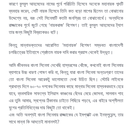
কারণে বুলবুল আহমেদের নামের পূর্বে পরিচিতি হিসেবে অনেকে মহানায়ক শব্দটি
ব্যবহার করেন, সেটি নায়ক হিসেবে তিনি কত বড়ো মাপের ছিলেন তা বোঝানোর
উদ্দেশ্যে নয়, বরং সেই সিনেমাটি কতটা জনপ্রিয় তা বোঝানোর্থে। অন্যদিকে
রাজ্জাকের পূর্বে জুটে গেছে ‘নায়করাজ’ বিশেষণ। তাই বুলবুল আহমেদের ট্যাগ
তার জন্য কিছুটা বিব্রতকরও বটে।
কিন্তু মান্নাভক্তদের আরোপিত ‘মহানায়ক’ বিশেষণ সম্ভবত বাংলাদেশী
চলচ্চিত্রের ইতিহাসে শ্রেষ্ঠতম নায়ক দাবি করার প্রয়াস থেকেই উদ্ভূত।
আমি জীবনভর বাংলা সিনেমা দেখেছি হাস্যরসের খোঁজে, কখনোই বাংলা সিনেমার
ব্যাপারে উচ্চ ধারণা পোষণ করি না, কিন্তু যারা বাংলা সিনেমা অন্তঃপ্রাণ তাদের
তো বাংলা সিনেমা আরেকটু ভালোমতো দেখা উচিত ছিল। স্টোরি লাইনকে
প্রাধান্য দিলে ৬০-৭০ দশকের সিনেমার কাছে মান্নার সিনেমা হাস্যকরভাবে হেরে
যাবে, ব্যবসায়িক সাফল্যে ইলিয়াস কাঞ্চনের বেঁদের মেয়ে জোসনা, সালমান শাহ
এর তুমি আমার, স্বপ্নের ঠিকানার চাইতে পিছিয়ে পড়বে, এর বাইরে অশ্লীলতা
যুগের প্রতিনিধিত্বের দায় কিছুটা তো থাকেই।
এবং অতি অবশ্যই বাংলা সিনেমায় রাজ্জাকের যে ইমপ্যাক্ট এবং ইনফ্লুয়েন্স, তার
সাথে মান্না কি আদতেই মানানসই?