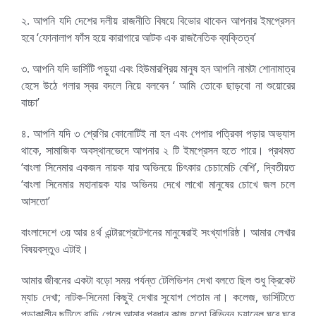
২. আপনি যদি দেশের দলীয় রাজনীতি বিষয়ে বিভোর থাকেন আপনার ইমপ্রেসন
হবে ‘ফোনালাপ ফাঁস হয়ে কারাগারে আটক এক রাজনৈতিক ব্যক্তিত্ব’
৩. আপনি যদি ভার্সিটি পড়ুয়া এবং হিউমারপ্রিয় মানুষ হন আপনি নামটা শোনামাত্র
হেসে উঠে গলার স্বর বদলে নিয়ে বলবেন ‘ আমি তোকে ছাড়বো না শুয়োরের
বাচ্চা’
৪. আপনি যদি ৩ শ্রেণির কোনোটিই না হন এবং পেপার পত্রিকা পড়ার অভ্যাস
থাকে, সামাজিক অবস্থানভেদে আপনার ২ টি ইমপ্রেসন হতে পারে। প্রথমত
‘বাংলা সিনেমার একজন নায়ক যার অভিনয়ে চিৎকার চেচামেচি বেশি’, দ্বিতীয়ত
‘বাংলা সিনেমার মহানায়ক যার অভিনয় দেখে লাখো মানুষের চোখে জল চলে
আসতো’
বাংলাদেশে ৩য় আর ৪র্থ এন্টারপ্রেটেশনের মানুষেরাই সংখ্যাগরিষ্ঠ। আমার লেখার
বিষয়বস্তুও এটাই।
আমার জীবনের একটা বড়ো সময় পর্যন্ত টেলিভিশন দেখা বলতে ছিল শুধু ক্রিকেট
ম্যাচ দেখা; নাটক-সিনেমা কিছুই দেখার সুযোগ পেতাম না। কলেজ, ভার্সিটিতে
পড়াকালীন ছুটিতে বাড়ি গেলে আমার প্রধান কাজ হতো বিভিন্ন চ্যানেল ঘুরে ঘুরে