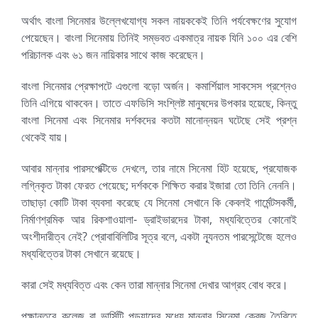
অর্থাৎ বাংলা সিনেমার উল্লেখযোগ্য সকল নায়ককেই তিনি পর্যবেক্ষণের সুযোগ
পেয়েছেন। বাংলা সিনেমায় তিনিই সম্ভবত একমাত্র নায়ক যিনি ১০০ এর বেশি
পরিচালক এবং ৬১ জন নায়িকার সাথে কাজ করেছেন।
বাংলা সিনেমার প্রেক্ষাপটে এগুলো বড়ো অর্জন। কমার্শিয়াল সাকসেস প্রশ্নেও
তিনি এগিয়ে থাকবেন। তাতে এফডিসি সংশ্লিষ্ট মানুষদের উপকার হয়েছে, কিন্তু
বাংলা সিনেমা এবং সিনেমার দর্শকদের কতটা মানোন্নয়ন ঘটেছে সেই প্রশ্ন
থেকেই যায়।
আবার মান্নার পারসপেক্টিভে দেখলে, তার নামে সিনেমা হিট হয়েছে, প্রযোজক
লগ্নিকৃত টাকা ফেরত পেয়েছে; দর্শককে শিক্ষিত করার ইজারা তো তিনি নেননি।
তাছাড়া কোটি টাকা ব্যবসা করেছে যে সিনেমা সেখানে কি কেবলই গার্মেন্টসকর্মী,
নির্মাণশ্রমিক আর রিকশাওয়ালা- ড্রাইভারদের টাকা, মধ্যবিত্তের কোনোই
অংশীদারীত্ব নেই? প্রোবাবিলিটির সূত্র বলে, একটা ন্যূনতম পারসেন্টেজে হলেও
মধ্যবিত্তের টাকা সেখানে রয়েছে।
কারা সেই মধ্যবিত্ত এবং কেন তারা মান্নার সিনেমা দেখার আগ্রহ বোধ করে।
পক্ষান্তরে,,কলেজ বা ভার্সিটি পড়ুয়াদের মধ্যে মান্নার সিনেমা ক্রেজ তৈরিতে