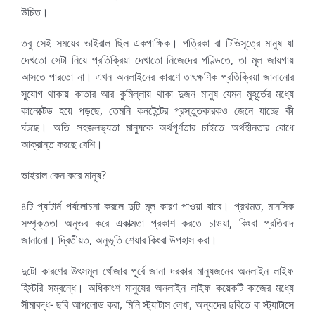
উচিত।
তবু সেই সময়ের ভাইরাল ছিল একপাক্ষিক। পত্রিকা বা টিভিসূত্রে মানুষ যা
দেখতো সেটা নিয়ে প্রতিক্রিয়া দেখাতো নিজেদের গণ্ডিতে, তা মূল জায়গায়
আসতে পারতো না। এখন অনলাইনের কারণে তাৎক্ষণিক প্রতিক্রিয়া জানানোর
সুযোগ থাকায় কাতার আর কুমিল্লায় থাকা দুজন মানুষ যেমন মুহূর্তের মধ্যে
কানেক্টেড হয়ে পড়ছে, তেমনি কনটেন্টের প্রস্তুতকারকও জেনে যাচ্ছে কী
ঘটছে। অতি সহজলভ্যতা মানুষকে অর্থপূর্ণতার চাইতে অর্থহীনতার বোধে
আক্রান্ত করছে বেশি।
ভাইরাল কেন করে মানুষ?
৪টি প্যাটার্ন পর্যলোচনা করলে দুটি মূল কারণ পাওয়া যাবে। প্রথমত, মানসিক
সম্পৃক্ততা অনুভব করে একাত্মতা প্রকাশ করতে চাওয়া, কিংবা প্রতিবাদ
জানানো। দ্বিতীয়ত, অনুভূতি শেয়ার কিংবা উপহাস করা।
দুটো কারণের উৎসমূল খোঁজার পূর্বে জানা দরকার মানুষজনের অনলাইন লাইফ
হিস্টরি সম্বন্ধে। অধিকাংশ মানুষের অনলাইন লাইফ কয়েকটি কাজের মধ্যে
সীমাবদ্ধ- ছবি আপলোড করা, মিনি স্ট্যাটাস লেখা, অন্যদের ছবিতে বা স্ট্যাটাসে