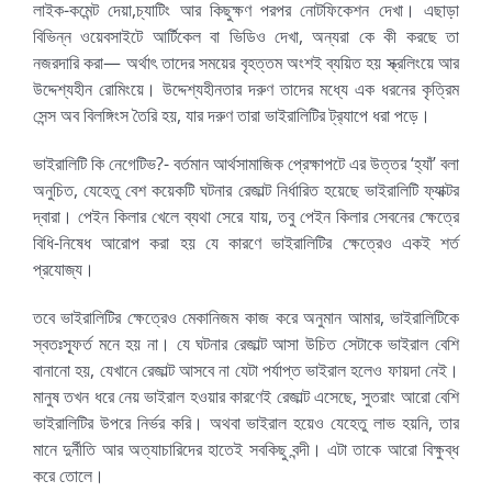
লাইক-কমেন্ট দেয়া,চ্যাটিং আর কিছুক্ষণ পরপর নোটফিকেশন দেখা। এছাড়া
বিভিন্ন ওয়েবসাইটে আর্টিকেল বা ভিডিও দেখা, অন্যরা কে কী করছে তা
নজরদারি করা— অর্থাৎ তাদের সময়ের বৃহত্তম অংশই ব্যয়িত হয় স্ক্রলিংয়ে আর
উদ্দেশ্যহীন রোমিংয়ে। উদ্দেশ্যহীনতার দরুণ তাদের মধ্যে এক ধরনের কৃত্রিম
সেন্স অব বিলঙ্গিংস তৈরি হয়, যার দরুণ তারা ভাইরালিটির ট্র‍্যাপে ধরা পড়ে।
ভাইরালিটি কি নেগেটিভ?- বর্তমান আর্থসামাজিক প্রেক্ষাপটে এর উত্তর ‘হ্যাঁ’ বলা
অনুচিত, যেহেতু বেশ কয়েকটি ঘটনার রেজাল্ট নির্ধারিত হয়েছে ভাইরালিটি ফ্যাক্টর
দ্বারা। পেইন কিলার খেলে ব্যথা সেরে যায়, তবু পেইন কিলার সেবনের ক্ষেত্রে
বিধি-নিষেধ আরোপ করা হয় যে কারণে ভাইরালিটির ক্ষেত্রেও একই শর্ত
প্রযোজ্য।
তবে ভাইরালিটির ক্ষেত্রেও মেকানিজম কাজ করে অনুমান আমার, ভাইরালিটিকে
স্বতঃস্ফূর্ত মনে হয় না। যে ঘটনার রেজাল্ট আসা উচিত সেটাকে ভাইরাল বেশি
বানানো হয়, যেখানে রেজাল্ট আসবে না যেটা পর্যাপ্ত ভাইরাল হলেও ফায়দা নেই।
মানুষ তখন ধরে নেয় ভাইরাল হওয়ার কারণেই রেজাল্ট এসেছে, সুতরাং আরো বেশি
ভাইরালিটির উপরে নির্ভর করি। অথবা ভাইরাল হয়েও যেহেতু লাভ হয়নি, তার
মানে দুর্নীতি আর অত্যাচারিদের হাতেই সবকিছু বন্দী। এটা তাকে আরো বিক্ষুব্ধ
করে তোলে।