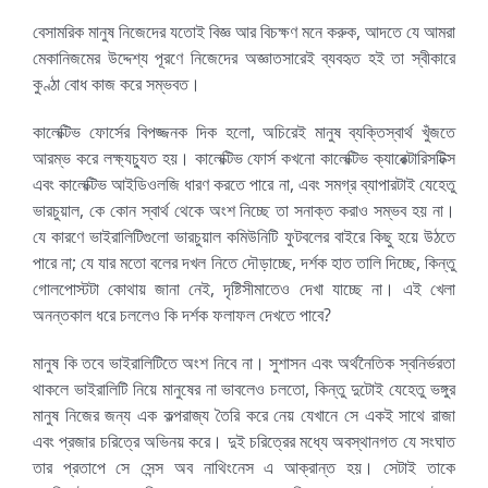
বেসামরিক মানুষ নিজেদের যতোই বিজ্ঞ আর বিচক্ষণ মনে করুক, আদতে যে আমরা
মেকানিজমের উদ্দেশ্য পূরণে নিজেদের অজ্ঞাতসারেই ব্যবহৃত হই তা স্বীকারে
কুণ্ঠা বোধ কাজ করে সম্ভবত।
কালেক্টিভ ফোর্সের বিপজ্জনক দিক হলো, অচিরেই মানুষ ব্যক্তিস্বার্থ খুঁজতে
আরম্ভ করে লক্ষ্যচ্যুত হয়। কালেক্টিভ ফোর্স কখনো কালেক্টিভ ক্যারেক্টারিসটিক্স
এবং কালেক্টিভ আইডিওলজি ধারণ করতে পারে না, এবং সমগ্র ব্যাপারটাই যেহেতু
ভারচুয়াল, কে কোন স্বার্থ থেকে অংশ নিচ্ছে তা সনাক্ত করাও সম্ভব হয় না।
যে কারণে ভাইরালিটিগুলো ভারচুয়াল কমিউনিটি ফুটবলের বাইরে কিছু হয়ে উঠতে
পারে না; যে যার মতো বলের দখল নিতে দৌড়াচ্ছে, দর্শক হাত তালি দিচ্ছে, কিন্তু
গোলপোস্টটা কোথায় জানা নেই, দৃষ্টিসীমাতেও দেখা যাচ্ছে না। এই খেলা
অনন্তকাল ধরে চললেও কি দর্শক ফলাফল দেখতে পাবে?
মানুষ কি তবে ভাইরালিটিতে অংশ নিবে না। সুশাসন এবং অর্থনৈতিক স্বনির্ভরতা
থাকলে ভাইরালিটি নিয়ে মানুষের না ভাবলেও চলতো, কিন্তু দুটোই যেহেতু ভঙ্গুর
মানুষ নিজের জন্য এক কল্পরাজ্য তৈরি করে নেয় যেখানে সে একই সাথে রাজা
এবং প্রজার চরিত্রে অভিনয় করে। দুই চরিত্রের মধ্যে অবস্থানগত যে সংঘাত
তার প্রতাপে সে সেন্স অব নাথিংনেস এ আক্রান্ত হয়। সেটাই তাকে