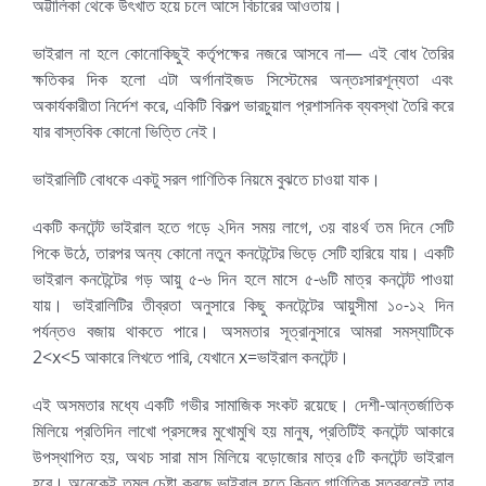
অট্টালিকা থেকে উৎখাত হয়ে চলে আসে বিচারের আওতায়।
ভাইরাল না হলে কোনোকিছুই কর্তৃপক্ষের নজরে আসবে না— এই বোধ তৈরির
ক্ষতিকর দিক হলো এটা অর্গানাইজড সিস্টেমের অন্তঃসারশূন্যতা এবং
অকার্যকারীতা নির্দেশ করে, একিটি বিকল্প ভারচুয়াল প্রশাসনিক ব্যবস্থা তৈরি করে
যার বাস্তবিক কোনো ভিত্তি নেই।
ভাইরালিটি বোধকে একটু সরল গাণিতিক নিয়মে বুঝতে চাওয়া যাক।
একটি কনটেন্ট ভাইরাল হতে গড়ে ২দিন সময় লাগে, ৩য় বা৪র্থ তম দিনে সেটি
পিকে উঠে, তারপর অন্য কোনো নতুন কনটেন্টের ভিড়ে সেটি হারিয়ে যায়। একটি
ভাইরাল কনটেন্টের গড় আয়ু ৫-৬ দিন হলে মাসে ৫-৬টি মাত্র কনটেন্ট পাওয়া
যায়। ভাইরালিটির তীব্রতা অনুসারে কিছু কনটেন্টের আয়ুসীমা ১০-১২ দিন
পর্যন্তও বজায় থাকতে পারে। অসমতার সূত্রানুসারে আমরা সমস্যাটিকে
2<x<5 আকারে লিখতে পারি, যেখানে x=ভাইরাল কনটেন্ট।
এই অসমতার মধ্যে একটি গভীর সামাজিক সংকট রয়েছে। দেশী-আন্তর্জাতিক
মিলিয়ে প্রতিদিন লাখো প্রসঙ্গের মুখোমুখি হয় মানুষ, প্রতিটিই কনটেন্ট আকারে
উপস্থাপিত হয়, অথচ সারা মাস মিলিয়ে বড়োজোর মাত্র ৫টি কনটেন্ট ভাইরাল
হবে। অনেকেই তুমুল চেষ্টা করছে ভাইরাল হতে,কিন্তু গাণিতিক সূত্রবলেই তার