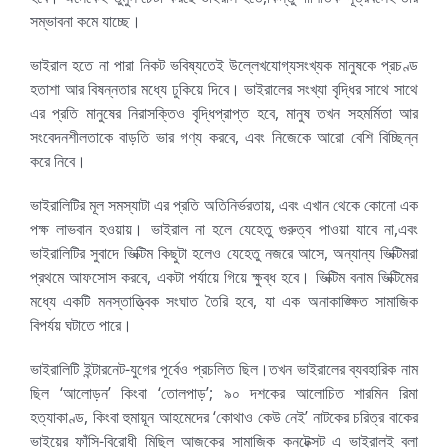
সম্ভাবনা কমে যাচ্ছে।
ভাইরাল হতে না পারা নিকট ভবিষ্যতেই উল্লেখযোগ্যসংখ্যক মানুষকে প্রচণ্ড
হতাশা আর বিষন্নতার মধ্যে ঢুকিয়ে দিবে। ভাইরালের সংখ্যা বৃদ্ধির সাথে সাথে
এর প্রতি মানুষের নিরাসক্তিও বৃদ্ধিপ্রাপ্ত হবে, মানুষ তখন সহমর্মিতা আর
সংবেদনশীলতাকে বাড়তি ভার গণ্য করবে, এবং নিজেকে আরো বেশি বিচ্ছিন্ন
করে নিবে।
ভাইরালিটির মূল সমস্যাটা এর প্রতি অতিনির্ভরতায়, এবং এখান থেকে কোনো এক
পক্ষ লাভবান হওয়ায়। ভাইরাল না হলে যেহেতু গুরুত্ব পাওয়া যাবে না,এবং
ভাইরালিটির সুবাদে ভিক্টিম কিছুটা হলেও যেহেতু নজরে আসে, অন্যান্য ভিক্টিমরা
প্রথমে আফসোস করবে, একটা পর্যায়ে গিয়ে ক্ষুব্ধ হবে। ভিক্টিম বনাম ভিক্টিমের
মধ্যে একটি মনস্তাত্ত্বিক সংঘাত তৈরি হবে, যা এক অনাকাঙ্ক্ষিত সামাজিক
বিপর্যয় ঘটাতে পারে।
ভাইরালিটি ইন্টারনেট-যুগের পূর্বেও প্রচলিত ছিল।তখন ভাইরালের ব্যবহারিক নাম
ছিল ‘আলোড়ন’ কিংবা ‘তোলপাড়’; ৯০ দশকের আলোচিত শারমিন রিমা
হত্যাকাণ্ড, কিংবা হুমায়ূন আহমেদের ‘কোথাও কেউ নেই’ নাটকের চরিত্র বাকের
ভাইয়ের ফাঁসি-বিরোধী মিছিল আজকের সামাজিক কনটেক্সট এ ভাইরালই বলা