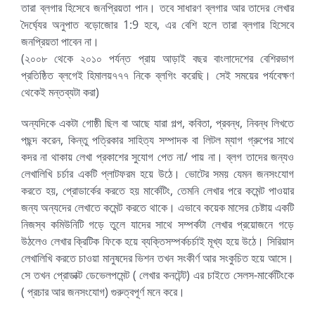
তারা ব্লগার হিসেবে জনপ্রিয়তা পান। তবে সাধারণ ব্লগার আর তাদের লেখার
দৈর্ঘ্যের অনুপাত বড়োজোর 1:9 হবে, এর বেশি হলে তারা ব্লগার হিসেবে
জনপ্রিয়তা পাবেন না।
(২০০৮ থেকে ২০১০ পর্যন্ত প্রায় আড়াই বছর বাংলাদেশের বেশিরভাগ
প্রতিষ্ঠিত ব্লগেই হিমালয়৭৭৭ নিকে ব্লগিং করেছি। সেই সময়ের পর্যবেক্ষণ
থেকেই মন্তব্যটা করা)
অন্যদিকে একটা গোষ্ঠী ছিল বা আছে যারা গল্প, কবিতা, প্রবন্ধ, নিবন্ধ লিখতে
পছন্দ করেন, কিন্তু পত্রিকার সাহিত্য সম্পাদক বা লিটল ম্যাগ গ্রুপের সাথে
কদর না থাকায় লেখা প্রকাশের সুযোগ পেত না/ পায় না। ব্লগ তাদের জন্যও
লেখালিখি চর্চার একটি প্লাটফরম হয়ে উঠে। ভোটের সময় যেমন জনসংযোগ
করতে হয়, প্রোডার্কের করতে হয় মার্কেটিং, তেমনি লেখার পরে কমেন্ট পাওয়ার
জন্য অন্যদের লেখাতে কমেন্ট করতে থাকে। এভাবে কয়েক মাসের চেষ্টায় একটি
নিজস্ব কমিউনিটি গড়ে তুলে যাদের সাথে সম্পর্কটা লেখার প্রয়োজনে গড়ে
উঠলেও লেখার ক্রিটিক ফিকে হয়ে ব্যক্তিসম্পর্কচর্চাই মূখ্য হয়ে উঠে। সিরিয়াস
লেখালিখি করতে চাওয়া মানুষদের ভিশন তখন সংকীর্ণ আর সংকুচিত হয়ে আসে।
সে তখন প্রোডাক্ট ডেভেলপমেন্ট ( লেখার কনটেন্ট) এর চাইতে সেলস-মার্কেটিংকে
( প্রচার আর জনসংযোগ) গুরুত্বপূর্ণ মনে করে।