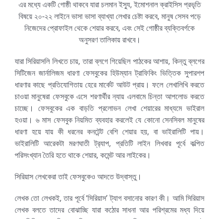
এর মধ্যে একটি গোষ্ঠী থাকবে যারা চলমান ইস্যু, ইমোশনাল ক্রাইসিস প্রভৃতি
বিষয়ে ২০-২২ লাইনে ভাসা ভাসা ব্যাখ্যা লেখার চেষ্টা করবে, মানুষ সেসব পড়ে
নিজেদের প্রোফাইল থেকে শেয়ার করবে, এবং সেই গোষ্ঠীর ব্যক্তিবর্গকে
অনুসরণ তালিকায় রাখবে।
যারা সিরিয়াসলি লিখতে চায়, তারা ব্লগে গিয়েছিল পাঠকের আশায়, কিন্তু ব্লগের
সিটিজেন জার্নালিজম ধারণা ফেসবুকের হিউম্যান ট্রাফিকিং ভিত্তিক সুপারশপ
ধারণার কাছে প্রতিযোগিতায় হেরে মার্কেট আউট প্রায়। ফলে লেখালিখি করতে
চাওয়া মানুষেরা ফেসবুকে এসে শরণার্থীর ন্যায় এলবামে চিন্তা আপলোড করতে
চাচ্ছে। ফেসবুকের এক বাড়তি প্রলোভন লেখা শেয়ারের মাধ্যমে ভাইরাল
হওয়া। ৬ মাস ফেসবুক নিয়মিত ব্যবহার করলেই যে কোনো সেনসিবল মানুষের
ধারণা হয়ে যায় কী ধরনের কনটেন্ট বেশি শেয়ার হয়, বা ভাইরালিটি পায়।
ভাইরালিটি আরেকটা মরণঘাতী ট্র‍্যাপ, প্রতিটি লাইন লিখবার পূর্বে কল্পিত
পরিসংখ্যান তৈরি হতে থাকে শেয়ার, কমেন্ট আর লাইকের।
সিরিয়াস লেখকেরা তাই ফেসবুকেও আদতে উদ্বাস্তু।
লেখক তো লেখকই, তার পূর্বে ‘সিরিয়াস’ ট্যাগ বসানোর কারণ কী। আমি সিরিয়াস
লেখক বলতে তাদের বোঝাচ্ছি যারা কঠোর সাধনা আর পরিশ্রমের মধ্য দিয়ে