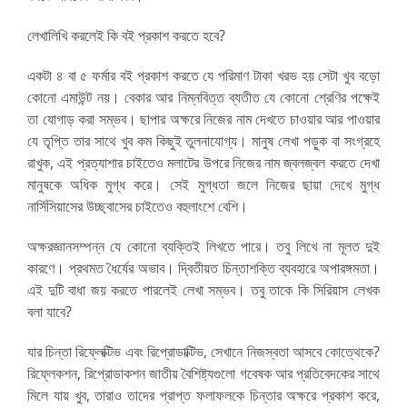
লেখালিখি করলেই কি বই প্রকাশ করতে হবে?
একটা ৪ বা ৫ ফর্মার বই প্রকাশ করতে যে পরিমাণ টাকা খরভ হয় সেটা খুব বড়ো
কোনো এমাউন্ট নয়। বেকার আর নিম্নবিত্ত ব্যতীত যে কোনো শ্রেণির পক্ষেই
তা যোগাড় করা সম্ভব। ছাপার অক্ষরে নিজের নাম দেখতে চাওয়ার আর পাওয়ার
যে তৃপ্তি তার সাথে খুব কম কিছুই তুলনাযোগ্য। মানুষ লেখা পড়ুক বা সংগ্রহে
রাখুক, এই প্রত্যাশার চাইতেও মলাটের উপরে নিজের নাম জ্বলজ্বল করতে দেখা
মানুষকে অধিক মুগ্ধ করে। সেই মুগ্ধতা জলে নিজের ছায়া দেখে মুগ্ধ
নার্সিসিয়াসের উচ্ছ্বাসের চাইতেও বহুলাংশে বেশি।
অক্ষরজ্ঞানসম্পন্ন যে কোনো ব্যক্তিই লিখতে পারে। তবু লিখে না মূলত দুই
কারণে। প্রথমত ধৈর্যের অভাব। দ্বিতীয়ত চিন্তাশক্তি ব্যবহারে অপারঙ্গমতা।
এই দুটি বাধা জয় করতে পারলেই লেখা সম্ভব। তবু তাকে কি সিরিয়াস লেখক
বলা যাবে?
যার চিন্তা রিফ্লেক্টিভ এবং রিপ্রোডাক্টিভ, সেখানে নিজস্বতা আসবে কোত্থেকে?
রিফ্লেকশন, রিপ্রোডাকশন জাতীয় বৈশিষ্ট্যগুলো গবেষক আর প্রতিবেদকের সাথে
মিলে যায় খুব, তারাও তাদের প্রাপ্ত ফলাফলকে চিন্তার অক্ষরে প্রকাশ করে,