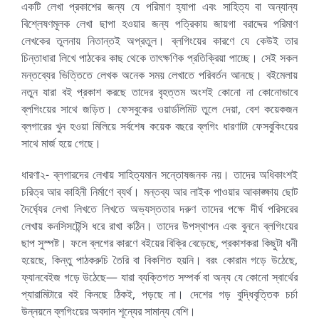
একটি লেখা প্রকাশের জন্য যে পরিমাণ হ্যাপা এবং সাহিত্য বা অন্যান্য
বিশ্লেষণমূলক লেখা ছাপা হওয়ার জন্য পত্রিকায় জায়গা বরাদ্দের পরিমাণ
লেখকের তুলনায় নিতান্তই অপ্রতুল। ব্লগিংয়ের কারণে যে কেউই তার
চিন্তাধারা লিখে পাঠকের কাছ থেকে তাৎক্ষণিক প্রতিক্রিয়া পাচ্ছে। সেই সকল
মন্তব্যের ভিত্তিতে লেখক অনেক সময় লেখাতে পরিবর্তন আনছে। বইমেলায়
নতুন যারা বই প্রকাশ করছে তাদের বৃহত্তম অংশই কোনো না কোনোভাবে
ব্লগিংয়ের সাথে জড়িত। ফেসবুকের ওয়ার্ডলিমিট তুলে দেয়া, বেশ কয়েকজন
ব্লগারের খুন হওয়া মিলিয়ে সর্বশেষ কয়েক বছরে ব্লগিং ধারণাটা ফেসবুকিংয়ের
সাথে মার্জ হয়ে গেছে।
ধারণা২- ব্লগারদের লেখায় সাহিত্যমান সন্তোষজনক নয়। তাদের অধিকাংশই
চরিত্র আর কাহিনী নির্মাণে ব্যর্থ। মন্তব্য আর লাইক পাওয়ার আকাঙ্ক্ষায় ছোট
দৈর্ঘ্যের লেখা লিখতে লিখতে অভ্যস্ততার দরুণ তাদের পক্ষে দীর্ঘ পরিসরের
লেখায় কনসিসটেন্সি ধরে রাখা কঠিন। তাদের উপস্থাপন এবং বুননে ব্লগিংয়ের
ছাপ সুস্পষ্ট। ফলে ব্লগের কারণে বইয়ের বিক্রি বেড়েছে, প্রকাশকরা কিছুটা ধনী
হয়েছে, কিন্তু পাঠকরুচি তৈরি বা বিকশিত হয়নি। বরং কোরাম গড়ে উঠেছে,
ফ্যানবেইজ গড়ে উঠেছে— যারা ব্যক্তিগত সম্পর্ক বা অন্য যে কোনো স্বার্থের
প্যারামিটারে বই কিনছে ঠিকই, পড়ছে না। দেশের গড় বুদ্ধিবৃত্তিক চর্চা
উন্নয়নে ব্লগিংয়ের অবদান শূন্যের সামান্য বেশি।