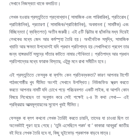
সেখানে নিজস্বতা থাকে কদাচিত।
লেখক হওয়ার প্রস্তুতিতে প্রত্যাখ্যান ( সামাজিক এবং পারিবারিক), প্রতিরোধ (
প্রাতিষ্ঠানিক), প্রতারণা ( সামাজিক/প্রাতিষ্ঠানিক), অবমাননা ( সামষ্টিক) এবং
বিচ্ছিন্নতা ( ব্যক্তিগত) অতীব জরুরী। এই ৫টি ফিল্টার বা ছাঁকনির মধ্য দিয়েই
লেখকের মধ্যে জেদ আর কর্মস্পৃহা তৈরি হয়। অর্থনৈতিক সমৃদ্ধি, সামাজিক
খ্যাতি আর ক্ষমতা উপভোগই যদি প্রধান প্রতিপাদ্য হয় লেখালিখতে প্রবেশ তার
জন্য হাঙ্গরভর্তি সমুদ্রে সাঁতার কাটতে নামার শৌখিনতা। প্রতিপাদ্য আর প্রধান
প্রতিপাদ্যের মধ্যে ফারাক বিস্তার, এটুকু মনে রাখা সমীচীন হবে।
এই প্রস্তুতিতে ফেসবুক বা ব্লগিং কেন প্রতিবন্ধকতা? কারণ আপনার টার্গেট
পাঠকগোষ্ঠীর খুব সীমিত অংশই সেখানে উপস্থিত। নিউজফিড স্ক্রল করতে
করতে আপনার নামটি যদি চোখে পড়ে পরিচয়বশত একটি লাইক, বা আপনি কোন
বিষয়ে লিখেছেন তা অনুমান করে সেই পক্ষেই ২-৪ টা কথা লেখা— এই
প্রক্রিয়ায় আত্মমূল্যায়নের সুযোগ খুবই সীমিত।
ফেসবুক বা ব্লগ কখনো লেখক তৈরিই করতে চায়নি, তাদের যা চাওয়া ছিল তা
অনেকটাই পূরণ হয়ে গেছে। ‘তুমি এসেছিলে পরশু’ বা ‘ কাকারা আব্বুরা’ জাতীয়
বই দিয়ে লেখক তৈরি হবে না, কিছু ভুইফোড় প্রকাশক বাড়বে মাত্র।