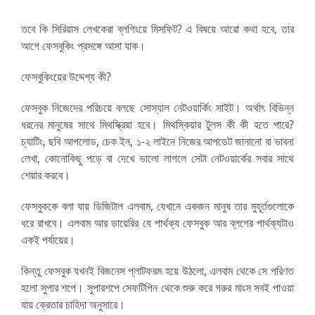
তবে কি সিরিয়াস লেখকেরা ব্লগিংয়ে মিসফিট? এ বিষয়ে আরো কথা হবে, তার
আগে ফেসবুকিং প্রসঙ্গে আসা যাক।
ফেসবুকিংয়ের উদ্দেশ্য কী?
ফেসবুক নিজেদের পরিচয়ে বলছে সোস্যাল নেটওয়ার্কিং সাইট। অর্থাৎ বিভিন্ন
ধরনের মানুষের সাথে মিথস্ক্রিয়া হবে। মিথস্কিয়ার টুলস কী কী হতে পারে?
চ্যাটিং, ছবি আপলোড, চেক ইন, ১-২ লাইনে নিজের আপডেট জানানো বা ভাবনা
লেখা, কোনোকিছু পড়ে বা দেখে ভালো লাগলে সেটা নেটওয়ার্কের সবার সাথে
শেয়ার করবে।
ফেসবুককে বলা যায় ডিজিটাল এলবাম, যেখানে একজন মানুষ তার মুহূর্তগুলোকে
ধরে রাখবে। এলবাম আর ডায়েরির যে পার্থক্য ফেসবুক আর ব্লগের পার্থক্যটাও
একই পর্যায়ের।
কিন্তু ফেসবুক যখনই বিজনেস প্লাটফরম হয়ে উঠলো, এলবাম থেকে সে পরিণত
হলো সুপার শপে। সুপারশপে সেফটিপিন থেকে শুরু করে গরুর মাংস সবই পাওয়া
যায় ক্রেতার চাহিদা অনুসারে।