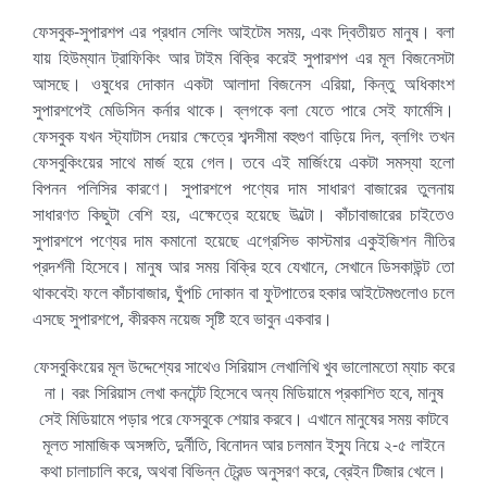
ফেসবুক-সুপারশপ এর প্রধান সেলিং আইটেম সময়, এবং দ্বিতীয়ত মানুষ। বলা
যায় হিউম্যান ট্রাফিকিং আর টাইম বিক্রি করেই সুপারশপ এর মূল বিজনেসটা
আসছে। ওষুধের দোকান একটা আলাদা বিজনেস এরিয়া, কিন্তু অধিকাংশ
সুপারশপেই মেডিসিন কর্নার থাকে। ব্লগকে বলা যেতে পারে সেই ফার্মেসি।
ফেসবুক যখন স্ট্যাটাস দেয়ার ক্ষেত্রে শব্দসীমা বহুগুণ বাড়িয়ে দিল, ব্লগিং তখন
ফেসবুকিংয়ের সাথে মার্জ হয়ে গেল। তবে এই মার্জিংয়ে একটা সমস্যা হলো
বিপনন পলিসির কারণে। সুপারশপে পণ্যের দাম সাধারণ বাজারের তুলনায়
সাধারণত কিছুটা বেশি হয়, এক্ষেত্রে হয়েছে উল্টো। কাঁচাবাজারের চাইতেও
সুপারশপে পণ্যের দাম কমানো হয়েছে এগ্রেসিভ কাস্টমার একুইজিশন নীতির
প্রদর্শনী হিসেবে। মানুষ আর সময় বিক্রি হবে যেখানে, সেখানে ডিসকাউন্ট তো
থাকবেই৷ ফলে কাঁচাবাজার, ঘুঁপচি দোকান বা ফুটপাতের হকার আইটেমগুলোও চলে
এসছে সুপারশপে, কীরকম নয়েজ সৃষ্টি হবে ভাবুন একবার।
ফেসবুকিংয়ের মূল উদ্দেশ্যের সাথেও সিরিয়াস লেখালিখি খুব ভালোমতো ম্যাচ করে
না। বরং সিরিয়াস লেখা কনটেন্ট হিসেবে অন্য মিডিয়ামে প্রকাশিত হবে, মানুষ
সেই মিডিয়ামে পড়ার পরে ফেসবুকে শেয়ার করবে। এখানে মানুষের সময় কাটবে
মূলত সামাজিক অসঙ্গতি, দুর্নীতি, বিনোদন আর চলমান ইস্যু নিয়ে ২-৫ লাইনে
কথা চালাচালি করে, অথবা বিভিন্ন ট্রেন্ড অনুসরণ করে, ব্রেইন টিজার খেলে।