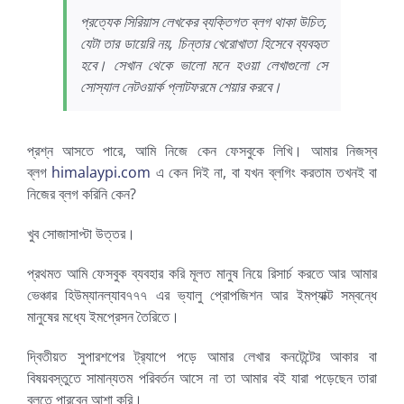
প্রত্যেক সিরিয়াস লেখকের ব্যক্তিগত ব্লগ থাকা উচিত,
যেটা তার ডায়েরি নয়, চিন্তার খেরোখাতা হিসেবে ব্যবহৃত
হবে। সেখান থেকে ভালো মনে হওয়া লেখাগুলো সে
সোস্যাল নেটওয়ার্ক প্লাটফরমে শেয়ার করবে।
প্রশ্ন আসতে পারে, আমি নিজে কেন ফেসবুকে লিখি। আমার নিজস্ব
ব্লগ
himalaypi.com
এ কেন দিই না, বা যখন ব্লগিং করতাম তখনই বা
নিজের ব্লগ করিনি কেন?
খুব সোজাসাপ্টা উত্তর।
প্রথমত আমি ফেসবুক ব্যবহার করি মূলত মানুষ নিয়ে রিসার্চ করতে আর আমার
ভেঞ্চার হিউম্যানল্যাব৭৭৭ এর ভ্যালু প্রোপজিশন আর ইমপ্যাক্ট সম্বন্ধে
মানুষের মধ্যে ইমপ্রেসন তৈরিতে।
দ্বিতীয়ত সুপারশপের ট্র‍্যাপে পড়ে আমার লেখার কনটেন্টের আকার বা
বিষয়বস্তুতে সামান্যতম পরিবর্তন আসে না তা আমার বই যারা পড়েছেন তারা
বলতে পারবেন আশা করি।