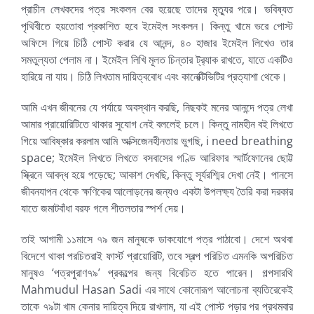
প্রাচীন লেখকদের পত্র সংকলন বের হয়েছে তাদের মৃত্যুর পরে। ভবিষ্যত
পৃথিবীতে হয়তোবা প্রকাশিত হবে ইমেইল সংকলন। কিন্তু খামে ভরে পোস্ট
অফিসে গিয়ে চিঠি পোস্ট করার যে আনন্দ, ৪০ হাজার ইমেইল লিখেও তার
সমতুল্যতা পেলাম না। ইমেইল লিখি মূলত চিন্তার ট্র‍্যাক রাখতে, যাতে একটিও
হারিয়ে না যায়। চিঠি লিখতাম দায়িত্ববোধ এবং কানেক্টিভিটির প্রত্যাশা থেকে।
আমি এখন জীবনের যে পর্যায়ে অবস্থান করছি, নিছকই মনের আনন্দে পত্র লেখা
আমার প্রায়োরিটিতে থাকার সুযোগ নেই বললেই চলে। কিন্তু নামহীন বই লিখতে
গিয়ে আবিষ্কার করলাম আমি অক্সিজেনহীনতায় ভুগছি, i need breathing
space; ইমেইল লিখতে লিখতে বসবাসের গণ্ডি আরিফার স্মার্টফোনের ছোট্ট
স্ক্রিনে আবদ্ধ হয়ে পড়েছে; আকাশ দেখছি, কিন্তু সূর্যরশ্মির দেখা নেই। পানসে
জীবনযাপন থেকে ক্ষণিকের আলোড়নের জন্যও একটা উপলক্ষ্য তৈরি করা দরকার
যাতে জমাটবাঁধা বরফ গলে শীতলতার স্পর্শ দেয়।
তাই আগামী ১১মাসে ৭৯ জন মানুষকে ডাকযোগে পত্র পাঠাবো। দেশে অথবা
বিদেশে থাকা পরচিতরাই ফার্স্ট প্রায়োরিটি, তবে স্বল্প পরিচিত এমনকি অপরিচিত
মানুষও ‘পত্রপুরাণ৭৯’ প্রকল্পের জন্য বিবেচিত হতে পারেন। গল্পসারথি
Mahmudul Hasan Sadi এর সাথে কোনোরূপ আলোচনা ব্যতিরেকেই
তাকে ৭৯টা খাম কেনার দায়িত্ব দিয়ে রাখলাম, যা এই পোস্ট পড়ার পর প্রথমবার