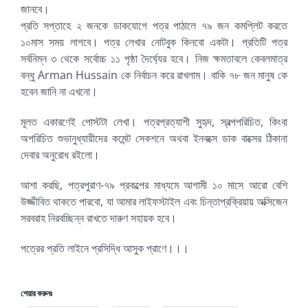
জানবে।
প্রতি সপ্তাহে ২ জনকে ডাকযোগে পত্র পাঠালে ৭৯ জন কমপ্লিট করতে
১০মাস সময় লাগবে। পত্র লেখার নোটবুক কিনবো একটা। প্রতিটি পত্র
সর্বনিম্ন ৩ থেকে সর্বোচ্চ ১১ পৃষ্ঠা দৈর্ঘ্যের হবে। নিজ ক্ষমতাবলে কেবলমাত্র
বন্ধু Arman Hussain কে নির্বাচন করে রাখলাম। বাকি ৭৮ জন মানুষ কে
হবেন জানি না এখনো।
মূলত একারণেই পোস্টটা লেখা। পত্রপ্রত্যাশী সুহৃদ, স্বল্পপরিচিত, কিংবা
অপরিচিত শুভানুধ্যায়ীদের কমেন্ট সেকশনে অথবা ইনবক্সে ডাক বাক্সের ঠিকানা
দেবার অনুরোধ রইলো।
আশা করছি, পত্রপুরাণ-৭৯ প্রকল্পের মাধ্যমে আগামী ১০ মাসে আরো বেশি
উজ্জীবিত থাকতে পারবো, যা আমার লাইফস্টাইল এবং চিন্তাপ্রক্রিয়ায় অক্সিজেন
সরবরাহ নিরবচ্ছিন্ন রাখতে দারুণ সহায়ক হবে।
পত্রের প্রতি লাইনে প্রসিদ্ধি আসুক প্রাণে।।।
শেয়ার করুনঃ