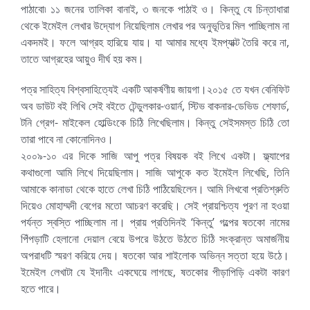
পাঠাবো৷ ১১ জনের তালিকা বানাই, ৩ জনকে পাঠাই ও। কিন্তু যে চিন্তাধারা
থেকে ইমেইল লেখার উদ্যোগ নিয়েছিলাম লেখার পর অনুভূতির মিল পাচ্ছিলাম না
একদমই। ফলে আগ্রহ হারিয়ে যায়। যা আমার মধ্যে ইমপ্যাক্ট তৈরি করে না,
তাতে আগ্রহের আয়ুও দীর্ঘ হয় কম।
পত্র সাহিত্য বিশ্বসাহিত্যেই একটি আকর্ষণীয় জায়গা।২০১৫ তে যখন বেনিফিট
অব ডাউট বই লিখি সেই বইতে টেন্ডুলকার-ওয়ার্ন, স্টিভ বাকনার-ডেভিড শেফার্ড,
টনি গ্রেগ- মাইকেল হোল্ডিংকে চিঠি লিখেছিলাম। কিন্তু সেইসমস্ত চিঠি তো
তারা পাবে না কোনোদিনও।
২০০৯-১০ এর দিকে সাজি আপু পত্র বিষয়ক বই লিখে একটা। ফ্ল্যাপের
কথাগুলো আমি লিখে দিয়েছিলাম। সাজি আপুকে কত ইমেইল লিখেছি, তিনি
আমাকে কানাডা থেকে হাতে লেখা চিঠি পাঠিয়েছিলেন। আমি লিখবো প্রতিশ্রুতি
দিয়েও মোহাম্মদী বেগের মতো আচরণ করেছি। সেই প্রায়শ্চিত্য পূরণ না হওয়া
পর্যন্ত স্বস্তি পাচ্ছিলাম না। প্রায় প্রতিদিনই ‘কিন্তু’ গল্পের ষতকো নামের
পিঁপড়াটি হেলানো দেয়াল বেয়ে উপরে উঠতে উঠতে চিঠি সংক্রান্ত অমার্জনীয়
অপরাধটি স্মরণ করিয়ে দেয়। ষতকো আর শাইলোক অভিন্ন সত্তা হয়ে উঠে।
ইমেইল লেখাটা যে ইদানীং একঘেয়ে লাগছে, ষতকোর পীড়াপিড়ি একটা কারণ
হতে পারে।