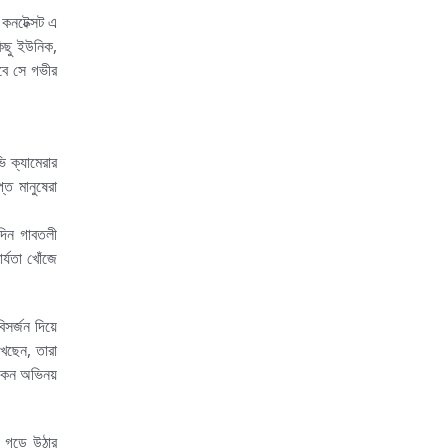
 কনটেক্সট এ
কিছু ইউনিক,
েবে সে গভীর
ি ক্যামেরার
ত মানুষেরা
দিন গাবতলী
র্যতা খোঁজে
িসর্জন দিয়ে
েছেন, তারা
ে কেন অভিনয়
ি গড়ে উঠার