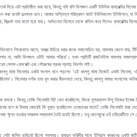
 দিয়ে এটা প্রতিষ্ঠিত করা যাবে, কিন্তু যদি বলি ডিপজল একটি ইউনিক ক্যারেক্টার সিনেমা
খণ্ডন করা যথেষ্ট দুঃসাধ্য হবে। আমার অস্তিত্ব পরিভ্রমণ কাটে ইউনিকনেস ইলিউশনে, যা 
 না, স্ক্রিপ্ট তার মতো হয়ে যায়। অভিনেতা হিসেবে তাকে বাতিল করে দিলেও ক্যারেক্টার হিস
 অভিযোগে শিরোনামে আসে, অস্ত্র উচিয়ে ধরার জন্য সমালোচিত হয়, মামলায় জেলে যায়, টিভ
যাপার না, আমি ডিপজল এটাই আমার পরিচয়’। যখন প্রতিটি রাজনৈতিক মামলায় সাজাপ্রাপ্
্যে সেলফ-রেসপেক্ট এবং পৌরুষের প্রখর প্রগাঢ় নিদর্শন পাই।
াল্লু মামা সিনেমার একটা সংলাপ মনে পড়লো- ‘এই কাল্লু মামা নিজেই একটা সিনেমা, ৭
 রাখছিলাম’। সিনেমার দর্শক তার খুন করার বীভৎসতা দেখে, কিন্তু কাল্লু মামার সংলাপের অনিবা
ক বলবো। কিন্তু তেজি সিনেমাটা হিট কেন করেছিলো, কিংবা সুপারফ্লপ দিপু নিজের ইমেজ ব
র বশে বা টাকার জোরেই কি যুক্ত হয়েছিলেন এমেচারের মতো? তেজি সিনেমাটা যারা দেখ
িইমেজ ক্ষুন্ন হওয়ার সবরকম সম্ভাবনা তৈরি হয়েই ছিলো। তবু জেনেবুঝে ওই চরিত্রটিতে স
্তু সেটা জসিম ডমিনেন্ট ছিলো সবসময়। হুমায়ূন ফরিদীর সাথে ইলিয়াস কাঞ্চনের একটা জুট