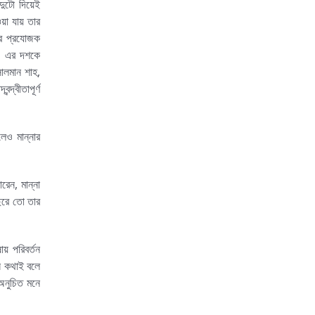
দুটো দিয়েই
ওয়া যায় তার
ার প্রযোজক
৯০ এর দশকে
সালমান শাহ,
্বীতাপূর্ণ
েও মান্নার
েন, মান্না
ছরে তো তার
য় পরিবর্তন
সে কথাই বলে
অনুচিত মনে