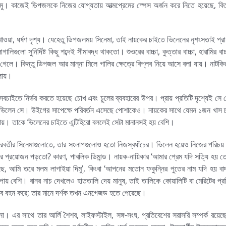
কাজেই ডিপজলকে নিজের যোগ্যতায় আত্মপ্রেমের স্পেস অর্জন করে নিতে হয়েছে, বিত্
দ খাওয়া, ধর্ষণ দৃশ্য। যেহেতু ডিপজলময় সিনেমা, তাই নায়কের চাইতে ভিলেনের নৃশংসতাই প্র
িগুলো সুনির্দিষ্ট কিছু শব্দেই সীমাবদ্ধ থাকতো। শুওরের বাচ্চা, কুত্তার বাচ্চা, হারামির বাচ
েলে। কিন্তু ডিপজল আর মান্না মিলে গালির ক্ষেত্রে বিপ্লব নিয়ে আসে বলা যায়। নাটকির 
ীলায়।
 সবচাইতে নির্ভর করতে হয়েছে চোখ এবং চুলের ব্যবহারের উপর। প্রায় প্রতিটি দৃশ্যেই সে
ভিলেন সে। উইগের সাপেক্ষে পরিবর্তন এসেছে পোশাকেও। নায়কের সাথে যেমন ১জন খাস চ্
য়। তাকে ভিলেনের চাইতে এন্টিহিরো বললেই সেটা মানানসই হয় বেশি।
ক্রবর্তীর সিনেমাগুলোতে, তার সংলাপগুলোও হতো নিজস্বধাঁচের। ভিলেন হয়েও নিজের পরিচয়
 প্রয়োজন পড়তো? কারণ, পাবলিক ডিমান্ড। নায়ক-নায়িকার ‘আমার প্রেম যদি সত্যি হয় ত
ে, আমি তরে মলম লাগাইয়া দিমু’, কিংবা ‘আপনের মতোন ফকুন্নির পুতের নাম যদি হয় বা
য় বেশি। বানর নাচ দেখলেও হাততালি দেয় মানুষ, তাই তালিকে কোয়ালিটি বা মেরিটের প্রতি
গুরুত্ব বহন করে; তার মানে দর্শক তখন এনগেজড হতে পেরেছে।
। এর সাথে তার আর্লি শৈশব, লাইফস্টাইল, সঙ্গ-সংঘ, প্রতিবেশের সরাসরি সম্পর্ক রয়েছ