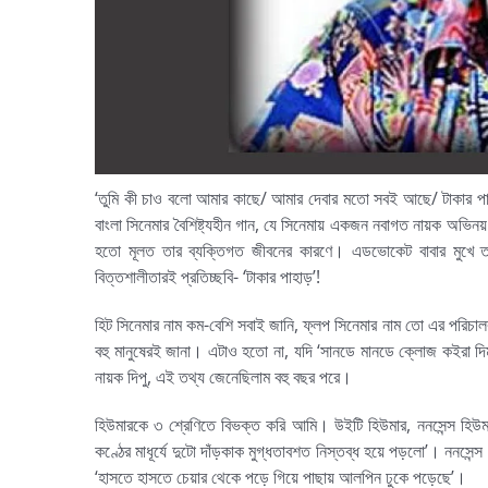
‘তুমি কী চাও বলো আমার কাছে/ আমার দেবার মতো সবই আছে/ টাকার পাহা
বাংলা সিনেমার বৈশিষ্ট্যহীন গান, যে সিনেমায় একজন নবাগত নায়ক অভিনয় 
হতো মূলত তার ব্যক্তিগত জীবনের কারণে। এডভোকেট বাবার মুখে তার 
বিত্তশালীতারই প্রতিচ্ছবি- ‘টাকার পাহাড়’!
হিট সিনেমার নাম কম-বেশি সবাই জানি, ফ্লপ সিনেমার নাম তো এর পরিচ
বহু মানুষেরই জানা। এটাও হতো না, যদি ‘সানডে মানডে ক্লোজ কইরা 
নায়ক দিপু, এই তথ্য জেনেছিলাম বহু বছর পরে।
হিউমারকে ৩ শ্রেণিতে বিভক্ত করি আমি। উইটি হিউমার, ননসেন্স হিউ
কণ্ঠের মাধূর্যে দুটো দাঁড়কাক মুগ্ধতাবশত নিস্তব্ধ হয়ে পড়লো’। ননসেন্
‘হাসতে হাসতে চেয়ার থেকে পড়ে গিয়ে পাছায় আলপিন ঢুকে পড়েছে’।