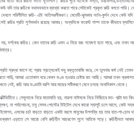
টিমের মতো করে রুচিও সতত ঘূর্ণনশীল। রুচির পূর্বে অনেকে সস্তা, উচ্চমার্গীয়,উন্নতমা
 কেউ যদি তার রুচিকে যথাযথভাবে ব্যাখ্যা করতে পারে সেটাকেই প্রকৃত রুচি বলতে পারি। 
শন দেখলে পরিশীলিত রুচি- এটা অতিসরলীকরণ। মেহেদী-ঝুমকার নর্তন-কুর্দন দেখে কেউ যদি
, সেই রুচির প্রতি পূর্ণসমর্থন রয়েছে আমার। অন্যদিকে ফরেস্ট গাম্প তাকে কীভাবে ফ্যাসি
, দর্শকের রুচির। কেন তাদের রুচি এমন এ নিয়ে বরং গবেষণা হতে পারে, এবং তখন আব
ধিমাত্র।
শ্রদ্ধা জাগে না; প্রায় প্রত্যেকেই শুধু বক্তৃতাবাজি করে, সে তুলনায় কর্ম নেই তেমন
ুঝতে পারি, আমরা এতোকাল ধরে কেবল ভণ্ড হওয়ার চেষ্টায় রত আছি। আমরা তখন ক্রমাগত 
 থাকতে নেই, রুচি আর ভণ্ডামি বরশি আর মাছের সমীকরণে মেনে চলছে অনাদিকাল থেকে।
টিভিটিতে। সেফুদাকে নিয়ে মাতামাতি হয়, নায়লা নাঈমকে নিয়ে নির্বিচারে মত- পাল্টা মত কি
শ্লেষণ, না পর্যালোচনা, তবু সেসব পোস্টের টাইটেল দেখে কারো স্যালুট চলে আসে, কেউ স
োশন, এসবের চর্চা বাড়তে বাড়তে একটা বয়সে মানুষের উপলব্ধি হয় তার হাত-পা-চোখ থ
সংক্রমণ এড়াতে সে আরো বেশি রুচিহীন আচরণেল লুপে আটকে পড়ে। রুচিহীনতা আকার