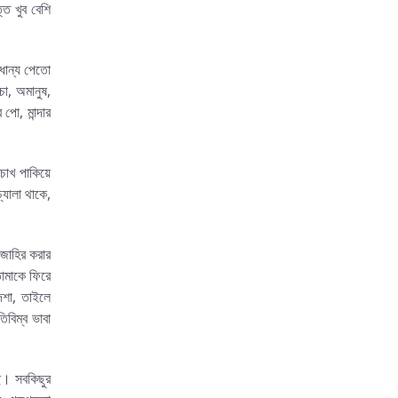
ত খুব বেশি
াধান্য পেতো
্চা, অমানুষ,
পো, মান্দার
 চোখ পাকিয়ে
যালা থাকে,
 জাহির করার
োমাকে ফিরে
দশা, তাইলে
বিম্ব ভাবা
ে। সবকিছুর