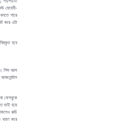
নের, গড়পড়তা
কেউ মেহেদী-
 বলতে পারে
নেট করে এটা
িষ্কৃত হবে
। শিশু বয়স
জাজমেন্টাল
ংবা ফেসবুকে
হমত ভাই হয়ে
াকলেও রুচি
 ধারণ করে