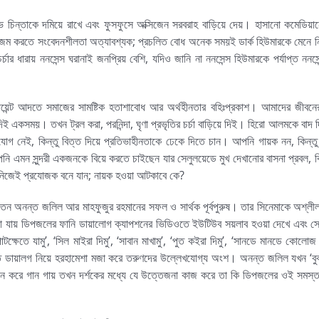
ভ চিন্তাকে দমিয়ে রাখে এবং ফুসফুসে অক্সিজেন সরবরাহ বাড়িয়ে দেয়। হাসানো কমেডিয়ানের
মার হজম করতে সংবেদনশীলতা অত্যাবশ্যক; প্রচলিত বোধ অনেক সময়ই ডার্ক হিউমারকে মেনে 
র ধারায় ননসেন্স ঘরানাই জনপ্রিয় বেশি, যদিও জানি না ননসেন্স হিউমারকে পর্যাপ্ত ননসে
 পয়েন্ট আদতে সমাজের সামষ্টিক হতাশাবোধ আর অর্থহীনতার বহিঃপ্রকাশ। আমাদের জীবনে
দিই একসময়। তখন ট্রল করা, পরনিন্দা, ঘৃণা প্রভৃতির চর্চা বাড়িয়ে দিই। হিরো আলমকে বাদ দ
ভাযোগ নেই, কিন্তু বিত্ত দিয়ে প্রতিভাহীনতাকে ঢেকে দিতে চান। আপনি গায়ক নন, কিন্তু
নি এমন সুন্দরী একজনকে বিয়ে করতে চাইছেন যার সেলুলয়েডে মুখ দেখানোর বাসনা প্রবল, ক
? নিজেই প্রযোজক বনে যান; নায়ক হওয়া আটকাবে কে?
অনন্ত জলিল আর মাহফুজুর রহমানের সফল ও সার্থক পূর্বপুরুষ। তার সিনেমাকে অশ্লী
ওয়া যায় ডিপজলের ফানি ডায়ালোগ ক্যাপশনের ভিডিওতে ইউটিউব সয়লাব হওয়া দেখে এবং স
ষেতে যামু’, ‘সিল মাইরা দিমু’, ‘সাবান মাখামু’, ‘পুত কইরা দিমু’, ‘সানডে মানডে কোলোজ 
ি ডায়ালগ নিয়ে হরহামেশা মজা করে তরুণদের উল্লেখযোগ্য অংশ। অনন্ত জলিল যখন ‘বুঝ
পরিধান করে গান গায় তখন দর্শকের মধ্যে যে উত্তেজনা কাজ করে তা কি ডিপজলের ওই সমস্