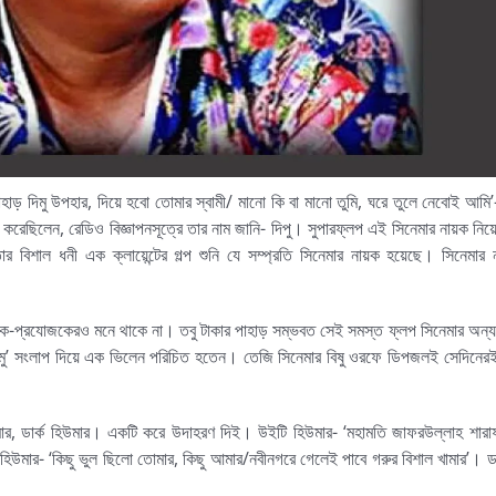
ড় দিমু উপহার, দিয়ে হবো তোমার স্বামী/ মানো কি বা মানো তুমি, ঘরে তুলে নেবোই আমি’
করেছিলেন, রেডিও বিজ্ঞাপনসূত্রে তার নাম জানি- দিপু। সুপারফ্লপ এই সিনেমার নায়ক নিয়
বিশাল ধনী এক ক্লায়েন্টের গল্প শুনি যে সম্প্রতি সিনেমার নায়ক হয়েছে। সিনেমার 
ালক-প্রযোজকেরও মনে থাকে না। তবু টাকার পাহাড় সম্ভবত সেই সমস্ত ফ্লপ সিনেমার অন্য
দিমু’ সংলাপ দিয়ে এক ভিলেন পরিচিত হতেন। তেজি সিনেমার বিষু ওরফে ডিপজলই সেদিনের
মার, ডার্ক হিউমার। একটি করে উদাহরণ দিই। উইটি হিউমার- ‘মহামতি জাফরউল্লাহ শার
স হিউমার- ‘কিছু ভুল ছিলো তোমার, কিছু আমার/নবীনগরে গেলেই পাবে গরুর বিশাল খামার’। ডা