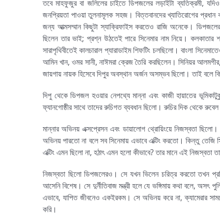
তবে মাহফুজুর বা জলিলের চাইতে ডিপজলের লড়াইটা ব্যতিক্রমী, য
জনপ্রিয়তা পাওয়া তুলনামূলক সহজ। বিত্তবানদের খ্যাতিরোগের প্রধান ক
জন্য আত্মসম্মান কিছুটা স্যাক্রিফাইস করতেও রাজি অনেকে। ডিপজলে
ছিলেন তার ভাই; প্রশ্ন উঠতেই পারে সিনেমার নাম নিয়ে। কলকাতার শ
সারাপৃথিবীতেই কালচারাল প্যারাডাইম শিফটিং চলছিলো। বাংলা সিনেমাতেও 
আমিন খান, ওমর সানী, নাঈমরা ক্রেজ তৈরি করছিলেন। সিনিয়র আলমগীর, স
জায়গায় নায়ক হিসেবে দিপুর অবস্থান অর্জন অসম্ভব ছিলো। তাই বলে কি
দিপু থেকে ডিপজল হওয়ার নেপথ্যে মান্না এবং কাজী হায়াতের ভূমিকাটু
ফ্যানগোষ্ঠীর সাথে তাদের রুচিগত ব্যবধান ছিলো। রুচির দিক থেকে রুবেল
মান্নার অভিনয় এক্সপ্রেসন এবং ডায়ালোগ থ্রোয়িংয়ে নিজস্বতা ছিলো।
অভিনয় পারতো না বলে সব সিনেমায় এভাবে এক্টিং করতো। কিন্তু তেজি
এক্টিং এমন ছিলো না, হঠাৎ এমন হলো কীভাবে? তার মানে এই নিজস্বতা
নিজস্বতা ছিলো ডিপজলেরও। সে যখন ভিলেন চরিত্র করতো তখন প্রতিট
আসেনি বিশেষ। সে দুর্নীতিবাজ মন্ত্রী হলে যে ভঙ্গিমায় কথা বলে, অসৎ 
এভাবে, যাপিত জীবনেও একইরকম। সে অভিনয় করে না, ক্যামেরার সামনে দ
করি।