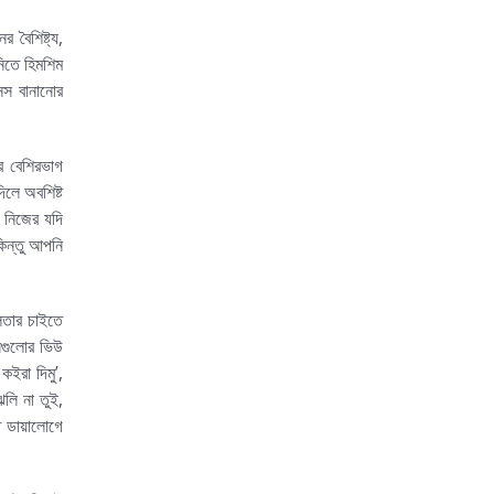
 বৈশিষ্ট্য,
নিতে হিমশিম
ন্স বানানোর
র বেশিরভাগ
িলে অবশিষ্ট
 নিজের যদি
িন্তু আপনি
লতার চাইতে
েগুলোর ভিউ
কইরা দিমু’,
লি না তুই,
ত ডায়ালোগে