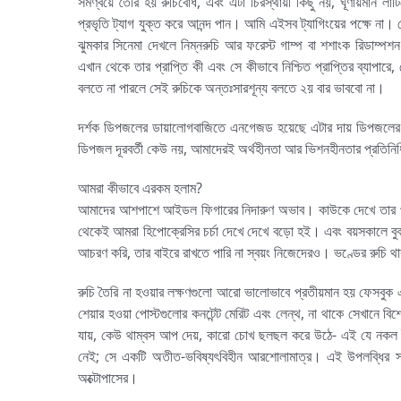
সমণ্বয়ে তৈরি হয় রুচিবোধ, এবং এটা চিরস্থায়ী কিছু নয়, ঘূর্ণায়মান লা
প্রভৃতি ট্যাগ যুক্ত করে আনন্দ পান। আমি এইসব ট্যাগিংয়ের পক্ষে না।
ঝুমকার সিনেমা দেখলে নিম্নরুচি আর ফরেস্ট গাম্প বা শশাংক রিডাম্প
এখান থেকে তার প্রাপ্তি কী এবং সে কীভাবে নিশ্চিত প্রাপ্তির ব্যাপারে
বলতে না পারলে সেই রুচিকে অন্তঃসারশূন্য বলতে ২য় বার ভাববো না।
দর্শক ডিপজলের ডায়ালোগবাজিতে এনগেজড হয়েছে এটার দায় ডিপজলের নয়
ডিপজল দূরবর্তী কেউ নয়, আমাদেরই অর্থহীনতা আর ভিশনহীনতার প্রতিনি
আমরা কীভাবে এরকম হলাম?
আমাদের আশপাশে আইডল ফিগারের নিদারুণ অভাব। কাউকে দেখে তার প্রতি 
থেকেই আমরা হিপোক্রেসির চর্চা দেখে দেখে বড়ো হই। এবং বয়সকালে ব
আচরণ করি, তার বাইরে রাখতে পারি না স্বয়ং নিজেদেরও। ভণ্ডের রুচি
রুচি তৈরি না হওয়ার লক্ষণগুলো আরো ভালোভাবে প্রতীয়মান হয় ফেসবুক এক্
শেয়ার হওয়া পোস্টগুলোর কনটেন্ট মেরিট এবং লেন্থ, না থাকে সেখানে বি
যায়, কেউ থাম্বস আপ দেয়, কারো চোখ ছলছল করে উঠে- এই যে নকল ইম
নেই; সে একটি অতীত-ভবিষ্যৎবিহীন আরশোলামাত্র। এই উপলব্ধির 
অক্টোপাসের।