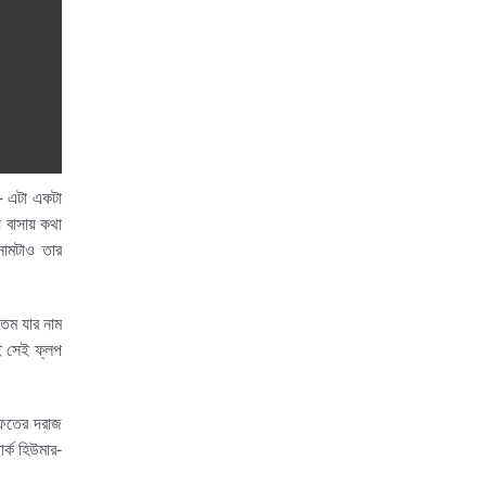
- এটা একটা
ে বাসায় কথা
নামটাও তার
তম যার নাম
ই সেই ফ্লপ
াফতের দরাজ
র্ক হিউমার-