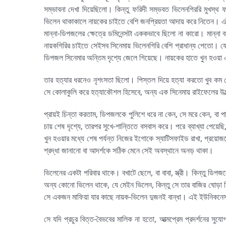
সম্ভাবনা দেখা দিয়েছিলো। কিন্তু ফরিদী সম্ভবত ভিলেনগিররি মুখস্থ 
ভিলেন থাকাকালে নায়কের চাইতে বেশি জনপ্রিয়তা আদায় করে নিতেন। এটা
মান্না-ডিপজলের ক্ষেত্রে ডমিনেন্সটা এককভাবে ছিলো না কারো। মান্
নায়কগিরির চাইতে সেইসব সিনেমায় ভিলেনগিরি বেশি প্রাধান্য পেতো। য
ডিপজল সিনেমার অন্তিম দৃশ্যে জেলে গিয়েছে। নায়কের হাতে খুন হওয়া এ
তার হত্যার ধরনেও নৃশংসতা ছিলো। পিস্তল দিয়ে হত্যা করতো খুব কম 
সে কোলাকুলি করে হত্যাকৌশল হিসেবে, অন্য এক সিনেমায় রাইফেলের উল্
প্রায়ই চিন্তা করতাম, ডিপজলকে পুলিশে ধরে না কেন, সে মরে কেন, বা পা
চায় শেষ দৃশ্যে, তারপর সুখে-শান্তিতে বসবাস করে। পরে ব্যাখ্যা পেয়েছ
খুন হওয়ার মধ্যে শেষ পর্যন্ত নিজের ইগোকে স্যাটিসফাইড রাখা, প্রয়োজ
শ্রদ্ধা জানানো বা আদর্শকে সঠিক মেনে সেই অবস্থানে অনড় থাকা।
ভিলেনের একটা পরিবার থাকে। বখাটে ছেলে, বা বাবা, স্ত্রী। কিন্তু ড
অন্য কোনো ভিলেন থাকে, যে মেইন ভিলেন, কিন্তু সে তার বাজির ঘোড়া হ
সে একজন মাফিয়া যার কাছে নায়ক-ভিলেন দুজনই বান্ধা। এই ইউনিকনেসটা
সে যদি প্রচুর বিত্ত-বৈভবের মালিক না হতো, আত্মপ্রেম প্রদর্শনের 