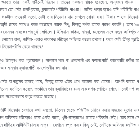
দিও শুরুতে তারা একই লাইনেই ছিলেন। তাদের একজন নায়ক হয়েছেন, অন্যজন গায়ক। 
ারণ তো সেই জনপ্রিয়তা, ব্র্যাকেটে পরিচিতি পাওয়া। হাসির পাত্র হয়েও যদি পরিচিতি পা
র শুরুটাও তাদেরই মতো, যেটা তার সিনেমার নাম দেখলে বোঝা যায়। টাকার পাহাড় সিনেম
তাব্দী রায়ের সাথেও কাজ করেছেন নায়ক দিপু, কিন্তু দর্শক তাকে গ্রহণ করেনি। তবে 
সেসময় নায়কের প্রাচুর্য চলছিলো। ইলিয়াস কাঞ্চন, মান্না, রুবেলের সাথে নতুন আবির্ভূত 
োহেল রানা, জসিম- এরাও নায়কের চরিত্রে অভিনয় করেন তখনো। ফলে সেই তীব্র প্রতিদ্বন্দ
 সিনেমাপ্রীতি থেমে থাকবে?
কুও উল্লেখ করা প্রয়োজন। সালমান শাহ বা ওমরসানী এর ফ্যানগোষ্ঠী কাছাকাছি রুচির হল
 আর মান্নার ফ্যানগোষ্ঠী সমগোত্রীয় বলা যায়।
 সেটা অপছন্দের হতেই পারে, কিন্তু তাকে এটার গুণে আলাদা করা যেতো। আপনি বলতে পার
 সিনেমা যতদিনে করেছে ততদিনে তার ক্যারিয়ারের বয়স এক দশক পেরিয়ে গেছে। সেই দশ ব
 তাকে সচেতনভাবে রপ্ত করতে হয়েছে।
ি সিনেমায় যেভাবে কথা বলতো, ভিলেন ছেড়ে পজিটিভ চরিত্র করার সময়েও মুখের ভাষা
পুলিশ অফিসার চরিত্রেও ভাষা একই থাকে, খুনী-মাস্তানেও ভাষায় পরিবর্তন নেই। তার মানে 
াঁড়িয়ে এক্টিভিটি চালায় মাত্র। যেখানে রপ্ত করার কিছু নেই, সেটাকে অভিনয় বলাটাও 