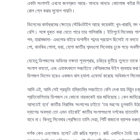
একটা সংলাপই এখনো জনশ্রুত আছে- সানডে মানডে কোলোজ কইরা দিমু। 
রোল প্লে করার সুযোগ পায়নি।
ভিলেনের কার্যক্রমের ক্ষেত্রে স্টেরিওটাইপ আছে কয়েকটা: খুন-খারাবি, ম
বেশি। সঙ্গে যুক্ত করা যেতে পারে তার গালিবাজি। ইতিপূর্বে সিনেমায় গালাগাল
পশু, হারামজাদা- এগুলোর বাইরে অশালীন শব্দের প্রয়োগ ছিলোই না বলতে গ
পো, খানকির পোলা, গুয়া, হোগা জাতীয় শব্দগুলো সিনেমায় ঢুকে পড়ে অবল
যেহেতু ডিপজলের অভিনয় দক্ষতা শূন্যপ্রায়, চরিত্র ফুটিয়ে তুলতে তাকে
সংলাপ বলতো, এবং এযাবৎকালে সবচাইতে বেশিরকমের উইগ ব্যবহার করা 
ডিপজল ভিলেন হয়েও একজন খাস চ্যালা এফোর্ড করেছে অধিকাংশ সিনেমা
আমি এই, আমি সেই প্রভৃতি হম্বিতম্বি সবচাইতে বেশি দেখা যায় মিঠুন চ
প্রতিযোগিতায় ডিপজল যে কোনো নায়ককেই হার মানিয়েছে। কেন জাহিরের
আসতেই হবে’ জাতীয় নিরামিষ সংলাপের চাইতে ‘তর মরণের চুলকানি উঠছ
দ্যাশের অবস্থা তো এমন হইবোই’ জাতীয় সংলাপগুলো দর্শকের হাততালি পা
যাবে না। কিন্তু সিনেমার প্রেক্ষিতে তালি দেয়া, শিটি বাজানো ব্যাপক 
দর্শক কেন এনগেজড হলো? এটা রুচির প্রশ্ন। রুচি একদিনে তৈরি হয় না