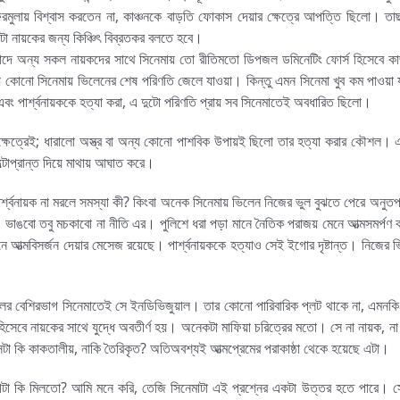
ফরমুলায় বিশ্বাস করতেন না, কাঞ্চনকে বাড়তি ফোকাস দেয়ার ক্ষেত্রে আপত্তি ছিলো। তাছ
 নায়কের জন্য কিঞ্চিৎ বিব্রতকর বলতে হবে।
না বাদে অন্য সকল নায়কদের সাথে সিনেমায় তো রীতিমতো ডিপজল ডমিনেটিং ফোর্স হিসেবে
ে কোনো সিনেমায় ভিলেনের শেষ পরিণতি জেলে যাওয়া। কিন্তু এমন সিনেমা খুব কম পাওয়া য
বং পার্শ্বনায়ককে হত্যা করা, এ দুটো পরিণতি প্রায় সব সিনেমাতেই অবধারিত ছিলো।
ক্ষেত্রেই; ধারালো অস্ত্র বা অন্য কোনো পাশবিক উপায়ই ছিলো তার হত্যা করার কৌশল। 
টোপ্রান্ত দিয়ে মাথায় আঘাত করে।
র্শ্বনায়ক না মরলে সমস্যা কী? কিংবা অনেক সিনেমায় ভিলেন নিজের ভুল বুঝতে পেরে অনুতপ্
ি, ভাঙবো তবু মচকাবো না নীতি এর। পুলিশে ধরা পড়া মানে নৈতিক পরাজয় মেনে আত্মসমর্পণ 
নে আত্মবিসর্জন দেয়ার মেসেজ রয়েছে। পার্শ্বনায়ককে হত্যাও সেই ইগোর দৃষ্টান্ত। নিজের
িপজলের বেশিরভাগ সিনেমাতেই সে ইনডিভিজুয়াল। তার কোনো পারিবারিক প্লট থাকে না, এমনক
িসেবে নায়কের সাথে যুদ্ধে অবতীর্ণ হয়। অনেকটা মাফিয়া চরিত্রের মতো। সে না নায়ক, না
 কি কাকতালীয়, নাকি তৈরিকৃত? অতিঅবশ্যই আত্মপ্রেমের পরাকাষ্ঠা থেকে হয়েছে এটা।
সুযোগটা কি মিলতো? আমি মনে করি, তেজি সিনেমাটা এই প্রশ্নের একটা উত্তর হতে পারে। স