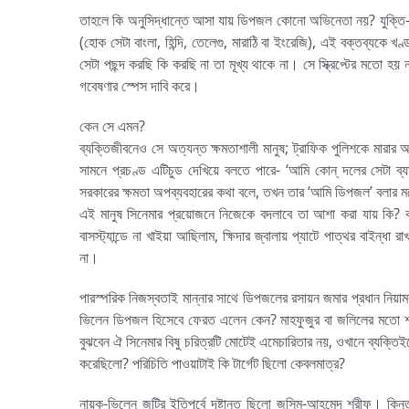
তাহলে কি অনুসিদ্ধান্তে আসা যায় ডিপজল কোনো অভিনেতা নয়? যুক্তি-তর্ক
(হোক সেটা বাংলা, হিন্দি, তেলেগু, মারাঠি বা ইংরেজি), এই বক্তব্যকে 
সেটা পছন্দ করছি কি করছি না তা মূখ্য থাকে না। সে স্ক্রিপ্টের মতো হয়
গবেষণার স্পেস দাবি করে।
কেন সে এমন?
ব্যক্তিজীবনেও সে অত্যন্ত ক্ষমতাশালী মানুষ; ট্রাফিক পুলিশকে মারার
সামনে প্রচণ্ড এটিচুড দেখিয়ে বলতে পারে- ‘আমি কোন্ দলের সেটা ব্
সরকারের ক্ষমতা অপব্যবহারের কথা বলে, তখন তার ‘আমি ডিপজল’ বলার মধ
এই মানুষ সিনেমার প্রয়োজনে নিজেকে বদলাবে তা আশা করা যায় কি? ক
বাসস্ট্যান্ডে না খাইয়া আছিলাম, ক্ষিদার জ্বালায় প্যাটে পাত্থর বাইন্ধা
না।
পারস্পরিক নিজস্বতাই মান্নার সাথে ডিপজলের রসায়ন জমার প্রধান নিয়াম
ভিলেন ডিপজল হিসেবে ফেরত এলেন কেন? মাহফুজুর বা জলিলের মতো শখে
বুঝবেন ঐ সিনেমার বিষু চরিত্রটি মোটেই এমেচারিতার নয়, ওখানে ব্যক্ত
করেছিলো? পরিচিতি পাওয়াটাই কি টার্গেট ছিলো কেবলমাত্র?
নায়ক-ভিলেন জুটির ইতিপূর্বে দৃষ্টান্ত ছিলো জসিম-আহমেদ শরীফ। কিন