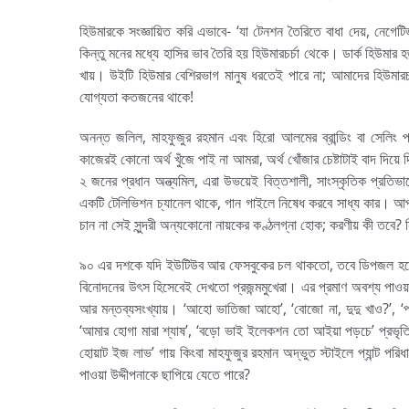
হিউমারকে সংজ্ঞায়িত করি এভাবে- ‘যা টেনশন তৈরিতে বাধা দেয়, নেগেটি
কিন্তু মনের মধ্যে হাসির ভাব তৈরি হয় হিউমারচর্চা থেকে। ডার্ক হিউ
খায়। উইটি হিউমার বেশিরভাগ মানুষ ধরতেই পারে না; আমাদের হিউমারচর্চা
যোগ্যতা কতজনের থাকে!
অনন্ত জলিল, মাহফুজুর রহমান এবং হিরো আলমের ব্রান্ডিং বা সেলিং
কাজেরই কোনো অর্থ খুঁজে পাই না আমরা, অর্থ খোঁজার চেষ্টাটাই বাদ দিয়ে 
২ জনের প্রধান অন্ত্যমিল, এরা উভয়েই বিত্তশালী, সাংস্কৃতিক প্রতি
একটি টেলিভিশন চ্যানেল থাকে, গান গাইলে নিষেধ করবে সাধ্য কার। আপ
চান না সেই সুন্দরী অন্যকোনো নায়কের কণ্ঠলগ্না হোক; করণীয় কী তবে
৯০ এর দশকে যদি ইউটিউব আর ফেসবুকের চল থাকতো, তবে ডিপজল হতেন 
বিনোদনের উৎস হিসেবেই দেখতো প্রজন্মমুখেরা। এর প্রমাণ অবশ্য পা
আর মন্তব্যসংখ্যায়। ‘আহো ভাতিজা আহো’, ‘বোজো না, দুদু খাও?’, ‘পাটক্
‘আমার হোগা মারা শ্যাষ’, ‘বড়ো ভাই ইলেকশন তো আইয়া পড়চে’ প্রভৃত
হোয়াট ইজ লাভ’ গায় কিংবা মাহফুজুর রহমান অদ্ভুত স্টাইলে প্যান্ট 
পাওয়া উদ্দীপনাকে ছাপিয়ে যেতে পারে?