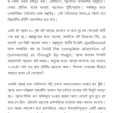
বা সোজা কথায় বশীভূত করা। মোটাদাগে, প্রলোভন অসমর্থনীয় প্রবৃত্তি।
লেখার মৌলিক শর্তের মধ্যেই প্রলোভন ইন্টিগ্রেটেড। সবকিছুর মতো
লেখালিখিরও নৈতিকতা থাকা বাঞ্ছনীয়। সেই নৈতিকতার মানদণ্ডে বিচার্য হলে
ক্রিয়েটিভ রাইটিং প্রশ্নবিদ্ধ হয়ে পড়ে।
একটা বই প্রথম ৪০ পৃষ্ঠা যদি আগ্রহ জাগাতে না পারে খুব কম ক্ষেত্রেই বইটি
শেষ করা হয়। মন্ত্রমুগ্ধের মতো পড়লাম, কথাটাকে যদি বিবেচনায় নিই, এর
মধ্যেই এক বিরাট ঝামেলা আছে। মন্ত্রমুগ্ধ শব্দটির ইংরেজি spellbound
যাকে সংজ্ঞায়িত করা হয় hold the complete attention of
(someone) as though by magic; গল্পের জাদুকর উপমাটা
হরহামেশাই প্রয়োগ করি আমরা। মানুষের মধ্যে আগ্রহ জাগানো এবং অন্তত
৭-৮ঘণ্টা সেটা ধরে রাখা পৃথিবীর দুরূহতম কাজ। ফিকশন লেখকেরা কীভাবে
আয়ত্ত করেন এই যোগ্যতা?
এমনকি আমরা যখন ননফিকশন পড়ি তখনো অবচেতনভাবে সেখানে গল্প খুঁজি।
গল্পের বদলে বর্ণনাত্মক ন্যারেটিভ থাকলে পড়া চালিয়ে যাওয়ার গতি কিছুটা অমসৃণ
হয়। গল্পের লিখিত রূপ আবিষ্কৃত হওয়ার বহুকাল আগে থেকেই মুখে মুখে গল্প
বলার চল ছিল- এটাকেই হয়তোবা গল্পাসক্তির অন্যতম কারণ বলবেন অনেকে।
তবে আমার পর্যবেক্ষণ বলে গল্পাশক্তির পেছনে ইমপ্যাথিশূন্যতা একটি গুরুতর