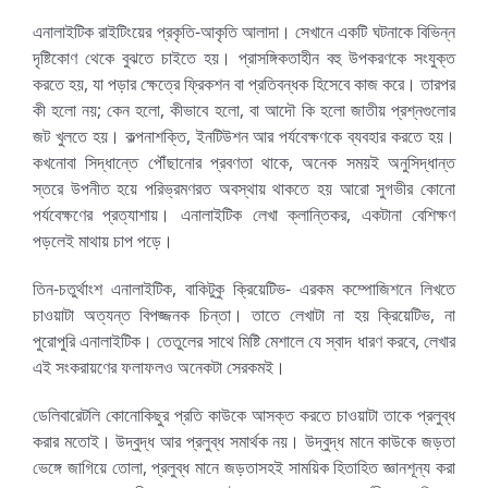
এনালাইটিক রাইটিংয়ের প্রকৃতি-আকৃতি আলাদা। সেখানে একটি ঘটনাকে বিভিন্ন
দৃষ্টিকোণ থেকে বুঝতে চাইতে হয়। প্রাসঙ্গিকতাহীন বহু উপকরণকে সংযুক্ত
করতে হয়, যা পড়ার ক্ষেত্রে ফ্রিকশন বা প্রতিবন্ধক হিসেবে কাজ করে। তারপর
কী হলো নয়; কেন হলো, কীভাবে হলো, বা আদৌ কি হলো জাতীয় প্রশ্নগুলোর
জট খুলতে হয়। কল্পনাশক্তি, ইনটিউশন আর পর্যবেক্ষণকে ব্যবহার করতে হয়।
কখনোবা সিদ্ধান্তে পৌঁছানোর প্রবণতা থাকে, অনেক সময়ই অনুসিদ্ধান্ত
স্তরে উপনীত হয়ে পরিভ্রমণরত অবস্থায় থাকতে হয় আরো সুগভীর কোনো
পর্যবেক্ষণের প্রত্যাশায়। এনালাইটিক লেখা ক্লান্তিকর, একটানা বেশিক্ষণ
পড়লেই মাথায় চাপ পড়ে।
তিন-চতুর্থাংশ এনালাইটিক, বাকিটুকু ক্রিয়েটিভ- এরকম কম্পোজিশনে লিখতে
চাওয়াটা অত্যন্ত বিপজ্জনক চিন্তা। তাতে লেখাটা না হয় ক্রিয়েটিভ, না
পুরোপুরি এনালাইটিক। তেতুলের সাথে মিষ্টি মেশালে যে স্বাদ ধারণ করবে, লেখার
এই সংকরায়ণের ফলাফলও অনেকটা সেরকমই।
ডেলিবারেটলি কোনোকিছুর প্রতি কাউকে আসক্ত করতে চাওয়াটা তাকে প্রলুব্ধ
করার মতোই। উদ্বুদ্ধ আর প্রলুব্ধ সমার্থক নয়। উদ্বুদ্ধ মানে কাউকে জড়তা
ভেঙ্গে জাগিয়ে তোলা, প্রলুব্ধ মানে জড়তাসহই সাময়িক হিতাহিত জ্ঞানশূন্য করা