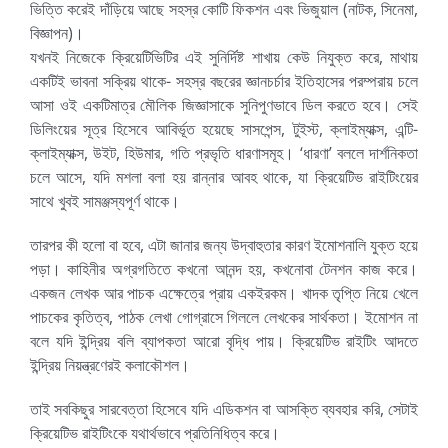
ভিত্তি করেই দাঁড়িয়ে আছে সহস্র কোটি ফিকশন এবং ভিজুয়াল (নাটক, সিনেমা,
বিজ্ঞাপন)।
যখনই নিজেকে ক্রিয়েটিভিটির এই সুনির্দিষ্ট শাখায় কেউ নিযুক্ত করে, মাথায়
একটিই ভাবনা সক্রিয় থাকে- সহস্র বছরের জ্ঞানচর্চার ইতিহাসের পরম্পরায় চলে
আসা ওই একটিমাত্র মৌলিক জিজ্ঞাসাকে সুনিপুণভাবে ডিল করতে হবে। সেই
ডিলিংয়ের সূত্র হিসেবে আবির্ভূত হয়েছে সাসপেন্স, টুইস্ট, ক্লাইম্যাক্স, এন্টি-
ক্লাইম্যাক্স, উইট, হিউমার, গতি প্রভৃতি ধারণাসমূহ। ‘ধারণা’ বললে দার্শনিকতা
চলে আসে, যদি মশলা বলা হয় রান্নার আবহ থাকে, যা ক্রিয়েটিভ রাইটিংয়ের
সাথে খুবই সামঞ্জস্যপূর্ণ থাকে।
তারপর কী হলো বা হবে, এটা জানার জন্য উদ্বাহুতার কারণ ইমোশনালি যুক্ত হয়ে
পড়া। কাহিনীর অগ্রগতিতে কখনো আনন্দ হয়, কখনোবা টেনশন কাজ করে।
একজন লেখক আর পাচক এক্ষেত্রে প্রায় একইরকম। খাদক তৃপ্তি নিয়ে খেলে
পাচকের কৃতিত্ব, পাঠক লেখা গোগ্রাসে গিললে লেখকের সার্থকতা। ইমোশন না
বলে যদি ইন্দ্রিয় বলি ব্যাপকতা আরো বৃদ্ধি পায়। ক্রিয়েটিভ রাইটিং আদতে
ইন্দ্রিয় নিয়ন্ত্রণেরই কলাকৌশল।
তাই সবকিছুর সারবেত্তা হিসেবে যদি এডিকশন বা আসক্তি ব্যবহার করি, সেটাই
ক্রিয়েটিভ রাইটিংকে যথার্থভাবে প্রতিনিধিত্ব করে।