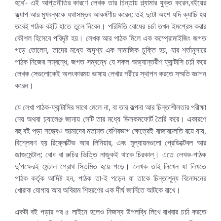
হবে’- এই আপ্তনীতির কারণে লেখক তার চিন্তায় গ্ল্যামার যুক্ত করেন,বইয়ের
ফ্ল্যাপ আর মুখবন্ধকে যথাসম্ভব আকর্ষণীয় করেন; ওই দুটো অংশ যদি ক্যাচি হয়
তবেই পাঠক বইটি হাতে তুলে নিবেন। পরিমিতি বোধের চর্চা তখন ইমপ্রেস করার
কৌশল হিসেবে পরিদৃষ্ট হয়। লেখক আর পাঠক মিলে এক কম্প্রোমাইজিং জগত
গড়ে তোলেন, তাদের মধ্যে অদৃশ্য এক সামাজিক চুক্তি হয়, যার শর্তানুসারে
পাঠক নিজের সম্বন্ধে, জগত সম্বন্ধে যে সকল অভ্যান্তরীণ ফ্যান্টাসি চর্চা করে
লেখক সেগুলোকেই অলংকারময় ভাষায় লেখার শরীরে স্থাপন করতে সম্মতি জ্ঞাপন
করেন।
যে লেখা পাঠক-ফ্যান্টাসির সাথে মেলে না, বা তার কল্পনা আর চিন্তাশীলতার পরীক্ষা
নেয় অথবা চ্যালেঞ্জ জানায় সেটি তার মধ্যে ডিসকমফোর্ট তৈরি করে। একারণে
বহু বই পড়া সত্ত্বেও আমাদের মতামত বেশিরভাগ ক্ষেত্রেই বাজারচলতি রয়ে যায়,
বিশ্লেষণ হয় রিফ্লেক্টিভ আর লিনিয়ার, এবং মূল্যায়নগুলো প্রেডিক্টেবল আর
জাজমেন্টাল; বোধ বা রুচির ভিত্তি নাজুকই থাকে চিরকাল্। এতে লেখক-পাঠক
দু’পক্ষেরই মেন্টাল গ্রোথ স্তিমিত হয়ে পড়ে। লেখক তাই লিখেন যা লিখতে
পাঠক কর্তৃক আদিষ্ট হন, পাঠক তা-ই পড়েন যা তাকে চিন্তাশূন্য বিনোদনের
খোরাক যোগায় আর অবিরাম শিহরণের এক দীর্ঘ জার্নিতে আটকে রাখে।
একটা বই পড়ার পর ৫ লাইনে হলেও নিজস্ব উপলব্ধি লিখে রাখবার চর্চা করতে