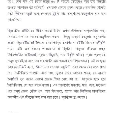
হয়। কেউ যদি এই চর্চাটা মাত্র ৫০ টা বইয়ের ক্ষেত্রেও করে তার চিন্তার
জগতে আলোড়ন ঘটা অনিবার্য। সে তখন কোনো লেখা পড়তে গেলে নিজ থেকেই
সেটা নিরীক্ষণে ব্রতী হবে, লেখকের টুইস্ট আর সাসপেন্সের ফরমুলাকে মনে হবে
আরোপিত।
ক্রিয়েটিভ রাইটিংয়ের ইথিক্স হওয়া উচিত কল্পনাকৌশলকে সম্প্রসারিত করা,
যেখান থেকে সে বোধের অনুশীলন করবে। কিন্তু অব্যর্থ ফরমুলার অনুসরণের
কারণে ক্রিয়েটিভ রাইটিংগুলো শেষ পর্যন্ত কমার্শিয়াল রাইটিং হিসেবে স্বীকৃতি
পায়। এটা এক ধরনের পারভারশন বা বিকৃতি। মানুষের জীবনের লক্ষ্য
নির্ধারণজনিত জটিলতাই প্রথমে বিচ্যুতি, পরে বিকৃতি ঘটায়। প্রায় প্রত্যেক
মানুষ সুপারহিরো হতে চায় যার খ্যাতি আর ক্ষমতা হবে বিশ্বজোড়া। এই লক্ষ্যের
ভয়ঙ্কর দিকটি হলো, জীবন চলে গেলেও ফ্যান্টাসি বাবল থেকে বের হতে পারে
না। প্রতিনিয়ত পারফেক্ট হতে চায়, ভুলকে ভাবে ভয়ংকর শত্রু, যে কারণে
উপর্যপরি ভুল করেও সেখান থেকে শিক্ষা নেয়া হয় না। মানুষকে হতে হবে
ট্রাপিজিয়াম, সে হয়ে থাকে রম্বস। এর প্রভাবেই সপ্তাহ, মাস, বছর, মহাকাল
ধরে মানুষ কেবল ধোঁকা খায়, আর বিষণ্নতা, হতাশা আর বিরক্তির সাড়াশিতায়
অসহনীয় এক জীবনের ভার বহন করে চলে। ব্যাপারটা দুঃখজনক।