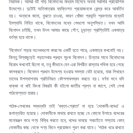
নিয়ামক। আমরা বই পড়ি বিনোদনের মাধ্যম হিসেবে অথবা সরাসরি প্রায়োগিক
উদ্দেশ্যে। দুটোই অতিমাত্রায় ব্যক্তিগত প্রয়োজনকে কেন্দ্র করে আবর্তিত
হয়। অন্যকে জানা, বুঝতে চাওয়া, কারণ খোঁজা প্রভৃতি প্রবণতার মধ্যেই
ইমপ্যাথি নিহিত থাকে, বিনোদনের মধ্যে সেগুলো অনুপস্থিত। যখন আমি
বিনোদন চাইছি, তখন উৎস আমার কাছে গৌণ, চূড়ান্ত প্রাপ্তিটাই একমাত্র
ধর্তব্য হয়ে থাকে।
‘বিনোদন’ পড়ার অনেকগুলো কারণের একটি হতে পারে, একমাত্র কখনোই নয়।
কিন্তু বিশ্বজুড়েই পড়ালেখার প্রধা্ন সূচক বিনোদন। চিন্তার সাথে বিনোদনের
বিরোধ কখনোই ছিলো না, তবু কীভাবে যেন এরা বিপরীত রাস্তার পথিক হয়ে গেছে
কালক্রমে। বিনোদন প্রধান উদ্দেশ্য হওয়ায় সমস্যা যেটা হয়েছে, যারা লিখছেন
তাদের উপস্থাপনায় প্রতিনিয়ত কৌশলাবলম্বন করতে হয়। বর্ণনা শুনে যদি
ধাক্কা না খাই কিংবা বিষয়টা কী হইলো জাতীয় প্রশ্ন না জাগে, সেই লেখা
পাঠযোগ্যতা হারায়।
পাঠক-লেখকের সম্বন্ধটা তাই ‘বক্তা-শ্রোতা’ না হয়ে ‘দোকানী-খদ্দের’ এ
রূপান্তরিত হয়েছে। দোকানীকে মাথায় রাখতে হচ্ছে যে কোনো উপায়ে খদ্দেরের
মনোরঞ্জন করে পণ্য বিক্রি করতে হবে, খদ্দের ভাবছে সবচাইতে সস্তায় কোন্
দোকানীর কাছ থেকে পণ্য কিনে প্রয়োজন পূরণ করা যাবে। ‘পাঠক ধরে রাখতে