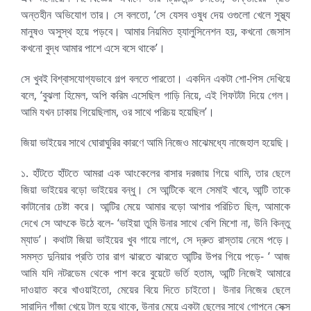
অন্তহীন অভিযোগ তার। সে বলতো, ‘সে যেসব ওষুধ দেয় ওগুলো খেলে সুস্থ্য
মানুষও অসুস্থ হয়ে পড়বে। আমার নিয়মিত হ্যালুসিনেশন হয়, কখনো জেসাস
কখনো বুদ্ধ আমার পাশে এসে বসে থাকে’।
সে খুবই বিশ্বাসযোগ্যভাবে গল্প বলতে পারতো। একদিন একটা শো-পিস দেখিয়ে
বলে, ‘বুঝলা হিমেল, অপি করিম এসেছিল গাড়ি নিয়ে, এই গিফটটা দিয়ে গেল।
আমি যখন ঢাকায় গিয়েছিলাম, ওর সাথে পরিচয় হয়েছিল’।
জিয়া ভাইয়ের সাথে ঘোরাঘুরির কারণে আমি নিজেও মাঝেমধ্যে নাজেহাল হয়েছি।
১. হাঁটতে হাঁটতে আমরা এক আংকেলের বাসার দরজায় গিয়ে থামি, তার ছেলে
জিয়া ভাইয়ের বড়ো ভাইয়ের বন্ধু। সে আন্টিকে বলে সেমাই খাবে, আন্টি তাকে
কাটানোর চেষ্টা করে। আন্টির মেয়ে আমার বড়ো আপার পরিচিত ছিল, আমাকে
দেখে সে আৎকে উঠে বলে- ‘ভাইয়া তুমি উনার সাথে বেশি মিশো না, উনি কিন্তু
ম্যাড’। কথাটা জিয়া ভাইয়ের খুব গায়ে লাগে, সে দ্রুত রাস্তায় নেমে পড়ে।
সমস্ত দুনিয়ার প্রতি তার রাগ ঝারতে ঝারতে আন্টির উপর গিয়ে পড়ে- ‘ আজ
আমি যদি নটরডেম থেকে পাশ করে বুয়েটে ভর্তি হতাম, আন্টি নিজেই আমারে
দাওয়াত করে খাওয়াইতো, মেয়ের বিয়ে দিতে চাইতো। উনার নিজের ছেলে
সারাদিন গাঁজা খেয়ে টাল হয়ে থাকে, উনার মেয়ে একটা ছেলের সাথে গোপনে সেক্স