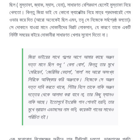
ছিল ( মুস্তাফা, জ্যাক, ম্যাস, হেনা), সাধারণত বেশিরভাগ ছেলেই মুস্তাফা নিয়ে
খেলতো। কিন্তু জিয়া ভাই যে কোনো ক্যারেক্টার নিয়ে মাত্র প্রথমবারেই গেম
ওভার করে দিত (আরো অনেকেই ছিল এমন, তবু সে নিজেকে সর্বশ্রেষ্ঠ বলতো)৷
সে দোকানে যাওয়া মানে দোকানীদের বিরাট লোকসান, যে কারণে তাকে একটি
নির্দিষ্ট সময়ের বাইরে দোকানীরা সাধারণত খেলার সুযোগ দিতো না।
জিয়া ভাইয়ের সাথে গল্পের আগে আমার কাছে অঞ্জন
দত্ত মানে ছিল শুধু ‘ বেলা বোস’, কিন্তু তার মুখে
‘মেরিয়েন’, ‘জেরিমির বেহালা’, ‘মালা’ সহ আরো অসংখ্য
লিরিকে আবিষ্কার করি অঞ্জনকে। নিজেকে সে অঞ্জন
দত্ত দাবি করতে থাকে, গিটার নিলে তাকে নাকি অঞ্জন
দত্তের থেকে আলাদা করা যাবে না, তার কিছু ফ্যানও
নাকি আছে। ইতোপূর্বে ইংরেজি গান শোনাই হয়নি, তার
মুখে ব্রায়ান এডামসের নাম শুনি, কয়েকটা গানের সাথেও
পরিচিত হই।
এক মনোরোগ বিশেষজ্ঞের অধীনে তার ট্রিটমেন্ট চলতো, ডাক্তারের প্রতি