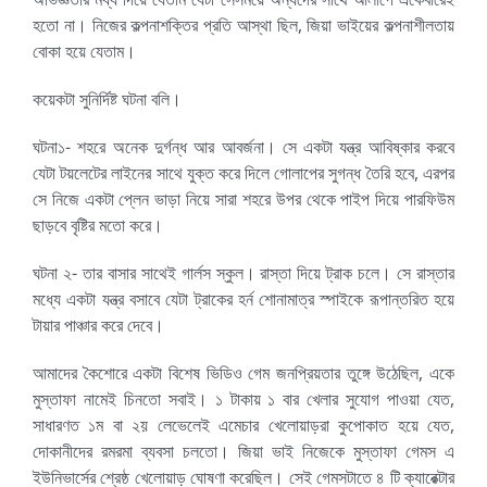
হতো না। নিজের কল্পনাশক্তির প্রতি আস্থা ছিল, জিয়া ভাইয়ের কল্পনাশীলতায়
বোকা হয়ে যেতাম।
কয়েকটা সুনির্দিষ্ট ঘটনা বলি।
ঘটনা১- শহরে অনেক দুর্গন্ধ আর আবর্জনা। সে একটা যন্ত্র আবিষ্কার করবে
যেটা টয়লেটের লাইনের সাথে যুক্ত করে দিলে গোলাপের সুগন্ধ তৈরি হবে, এরপর
সে নিজে একটা প্লেন ভাড়া নিয়ে সারা শহরে উপর থেকে পাইপ দিয়ে পারফিউম
ছাড়বে বৃষ্টির মতো করে।
ঘটনা ২- তার বাসার সাথেই গার্লস স্কুল। রাস্তা দিয়ে ট্রাক চলে। সে রাস্তার
মধ্যে একটা যন্ত্র বসাবে যেটা ট্রাকের হর্ন শোনামাত্র স্পাইকে রূপান্তরিত হয়ে
টায়ার পাঞ্চার করে দেবে।
আমাদের কৈশোরে একটা বিশেষ ভিডিও গেম জনপ্রিয়তার তুঙ্গে উঠেছিল, একে
মুস্তাফা নামেই চিনতো সবাই। ১ টাকায় ১ বার খেলার সুযোগ পাওয়া যেত,
সাধারণত ১ম বা ২য় লেভেলেই এমেচার খেলোয়াড়রা কুপোকাত হয়ে যেত,
দোকানীদের রমরমা ব্যবসা চলতো। জিয়া ভাই নিজেকে মুস্তাফা গেমস এ
ইউনিভার্সের শ্রেষ্ঠ খেলোয়াড় ঘোষণা করেছিল। সেই গেমসটাতে ৪ টি ক্যারেক্টার