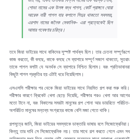
শোভা নামের এক উলঙ্গ বদ্ধ পাগল, কোর্ট প্রাঙ্গনে ঘোরা
আরেক নারী পাগল যার কপালে সিদুর থাকতো সবসময়,
এরশাদ নামের জনৈক মেকানিক– এরা প্রত্যেকেই ছিল
আমার গবেষণার চরিত্র।
তবে জিয়া ভাইয়ের সাথে বাকিদের সুস্পষ্ট পার্থক্য ছিল। তার চেতনা সম্পূর্ণরূপে
কাজ করতো, কী বলছে, কাকে বলছে সে ব্যাপারে সম্পূর্ণ সজাগ থাকতো, সুতরাং
তাকে পাগল বলাটা যে অনর্থক সে ব্যাপারে নিশ্চিত ছিলাম। বরং প্রতিভাবানরা
কিছুটা পাগল প্রকৃতির হয় এটাই ধরে নিয়েছিলাম।
এসএসসি পরীক্ষার পর থেকে জিয়া ভাইয়ের সাথে নিয়মিত গল্প করা শুরু করি।
পরীক্ষার কারণে ক্রিকেট খেলা ছেড়ে দিয়েছি, পরীক্ষার পরও খেলা আর আগের
মতো টানে না, বরং বিকালের সময়টা মানুষের গল্প শোনা আর ডায়রিতে পরিচিত-
অপরিচিত মানুষের মন্তব্য সংগ্রহের কাজে বেশি মজা পেতে থাকি।
গল্পসূত্রে জানি, জিয়া ভাইয়ের সমস্যাকে ডাক্তারি ভাষায় বলে সিজোফ্রেনিয়া।
কিন্তু তার দাবি সে সিজোফ্রেনিক নয়। তার সাথে গল্প করতে গেলে এমন সব
অভিজ্ঞতার মধ্য দিয়ে যেতাম যেটা সেসময়ে অন্যদের সাথে আলাপে একেবারেই