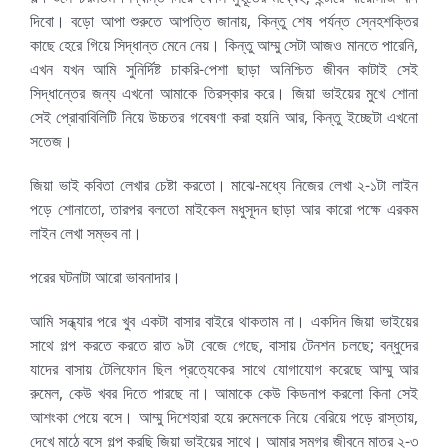
দিবো। বড়ো আপা শুরুতে আপত্তি জানায়, কিন্তু শেষ পর্যন্ত স্নেহশক্তির
কাছে হেরে গিয়ে সিদ্ধান্ত মেনে নেয়। কিন্তু আম্মু সেটা আজও মানতে পারেনি,
এখন যখন আমি সুনির্দিষ্ট চাকরি-পেশা ছাড়া অনিশ্চিত জীবন কাটাই সেই
সিদ্ধান্তের জন্য এখনো আমাকে তিরস্কার করে। জিয়া ভাইয়ের মুখে শোনা
সেই প্রোবাবিলিটি নিয়ে উচ্চতর গবেষণা করা হয়নি আর, কিন্তু ইচ্ছেটা এখনো
সতেজ।
জিয়া ভাই কবিতা লেখার চেষ্টা করতো। মাঝে-মধ্যে নিজের লেখা ২-১টা লাইন
পড়ে শোনাতো, তারপর বলতো মাইকেল মধুসূদন ছাড়া আর কারো পক্ষে এরকম
লাইন লেখা সম্ভব না।
পরের ঘটনাটা আরো ভাবনাদার।
আমি সন্ধ্যার পরে খুব একটা বাসার বাইরে থাকতাম না। একদিন জিয়া ভাইয়ের
সাথে গল্প করতে করতে রাত ৯টা বেজে গেছে, বাসায় টেনশন চলছে; বন্ধুদের
যাদের বাসায় টেলিফোন ছিল প্রত্যেকের সাথে যোগাযোগ করেছে আম্মু আর
রুমেল, কেউ খবর দিতে পারছে না। আমাকে কেউ কিডনাপ করলো কিনা সেই
আশংকা পেয়ে বসে। আম্মু দিশেহারা হয়ে রুমেলকে নিয়ে বেরিয়ে পড়ে রাস্তায়,
দেখে মাঠে বসে গল্প করছি জিয়া ভাইয়ের সাথে। আমার সমগ্র জীবনে মাত্র ২-৩