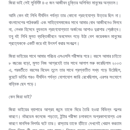
জিয়া ভাই সেই সুনির্দিষ্ট ৪-৫ জন আজীবন চুক্তির অলিখিত মানুষের অন্যতম।
আমি কেন বই লিখি দীর্ঘদিন পর্যন্ত তার কোনো গ্রহণযোগ্য উত্তর ছিল না।
বাংলাদেশের পাঠকরুচি এবং সাহিত্যসমাজের সাথে আমার বোধ আজীবনেও মিলবে
না, লেখক হিসেবে ন্যুনতম গ্রহণযোগ্যতা অর্জনের আশাও দুরাশার শ্রেষ্ঠত্ব।
তবু বই লিখি মূলত ব্যক্তিজীবনে অবসেসন গড়ে উঠা বেশ কয়েকজন মানুষের
প্রত্যেককে একটি করে বই উৎসর্গ করার সংকল্পে।
জিয়া ভাইয়ের সাথে আমার পরিচয় এসএসসি পরীক্ষার পরে। বয়সে আমার চাইতে
৮ বছরের বড়ো, মূলত নিজ আগ্রহেই তার সাথে আলাপ শুরু করেছিলাম ২০০৩
এ, পরবর্তীতে বয়সের বিভেদ তুলে তার সাথে প্রশ্নাতীত সখ্য গড়ে উঠেছিল,
বুয়েটে ভর্তির পরও দীর্ঘদিন পর্যন্ত যোগাযোগ জারি রেখেছিলাম, এরপর সংযোগে
বাহ্যিক ছেদ পড়ে।
কেন জিয়া ভাই?
জিয়া ভাইয়ের ব্যাপারে আগ্রহ জন্মে তাকে ঘিরে তৈরি হওয়া বিভিন্ন গল্পের
কারণে। নটরডেম কলেজে পড়তো, ইন্টার পরীক্ষা চলাকালে অপ্রকাশযোগ্য এক
কারণে মানসিক বিপর্যয় ঘটে তার। রাস্তায় তাকে হাঁটতে দেখলেই খেয়াল করতাম