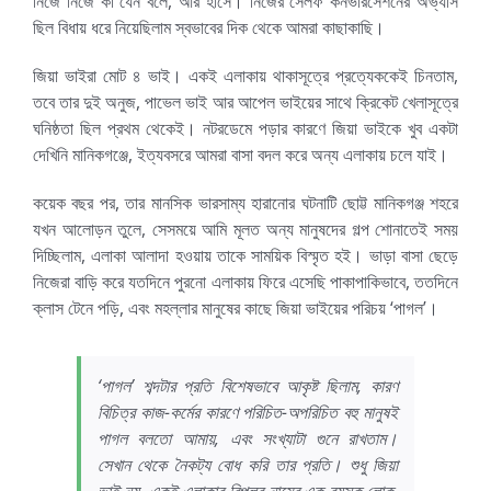
নিজে নিজে কী যেন বলে, আর হাসে। নিজের সেলফ কনভারসেশনের অভ্যাস
ছিল বিধায় ধরে নিয়েছিলাম স্বভাবের দিক থেকে আমরা কাছাকাছি।
জিয়া ভাইরা মোট ৪ ভাই। একই এলাকায় থাকাসূত্রে প্রত্যেককেই চিনতাম,
তবে তার দুই অনুজ, পাভেল ভাই আর আপেল ভাইয়ের সাথে ক্রিকেট খেলাসূত্রে
ঘনিষ্ঠতা ছিল প্রথম থেকেই। নটরডেমে পড়ার কারণে জিয়া ভাইকে খুব একটা
দেখিনি মানিকগঞ্জে, ইত্যবসরে আমরা বাসা বদল করে অন্য এলাকায় চলে যাই।
কয়েক বছর পর, তার মানসিক ভারসাম্য হারানোর ঘটনাটি ছোট্ট মানিকগঞ্জ শহরে
যখন আলোড়ন তুলে, সেসময়ে আমি মূলত অন্য মানুষদের গল্প শোনাতেই সময়
দিচ্ছিলাম, এলাকা আলাদা হওয়ায় তাকে সাময়িক বিস্মৃত হই। ভাড়া বাসা ছেড়ে
নিজেরা বাড়ি করে যতদিনে পুরনো এলাকায় ফিরে এসেছি পাকাপাকিভাবে, ততদিনে
ক্লাস টেনে পড়ি, এবং মহল্লার মানুষের কাছে জিয়া ভাইয়ের পরিচয় ‘পাগল’।
‘পাগল’ শব্দটার প্রতি বিশেষভাবে আকৃষ্ট ছিলাম, কারণ
বিচিত্র কাজ-কর্মের কারণে পরিচিত-অপরিচিত বহু মানুষই
পাগল বলতো আমায়, এবং সংখ্যাটা গুনে রাখতাম।
সেখান থেকে নৈকট্য বোধ করি তার প্রতি। শুধু জিয়া
ভাই নয়, একই এলাকার বিপ্লব নামের এক বয়স্ক লোক,