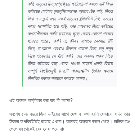
করি, মানুষের চিন্তাপ্রক্রিয়া পর্যালোচনা করতে যাই জিয়া
ভাইয়ের সেইসব হ্যালুসিনেশনের প্রভাব টের পাই, কিংবা
টানা ৭-৮ ঘন্টা যখন একই মানুষের ইন্টারভিউ নিই, সময়ের
কাছে সম্মোহিত হয়ে পড়ি, তার পেছনেও জিয়া ভাইয়ের
কল্পনাশীলতার প্রতি চ্যালেঞ্জ ছুড়ে দেয়ার কোনো প্রভাব
থাকতে পারে। জানি না, জীবন আমাকে কোথায় ঠাঁই
দিবে, বা আদৌ কোথাও টিকতে পারবো কিনা, তবু মানুষ
নিয়ে গবেষণার যে দীর্ঘ জার্নি, তার একদম শুরুর দিকে
জিয়া ভাইয়ের কাছ থেকে পাওয়া সাহচর্য একই বিষয়ে
সম্পূর্ণ বিপরীতমুখী ৪-৫টি পারসপেক্টিভ তৈরির ক্ষমতা
বিকশিত করতে সহায়তা করেছে আমায়।
এই অবদান অস্বীকার করা যায় কি আদৌ?
সর্বশেষ ৫-৬ বছরে জিয়া ভাইয়ের সাথে দেখা বা কথা হয়নি সেভাবে, যদিও তার
ঠিকানা অপরিবর্তিতই রয়েছে এখনো। আমারই অভ্যাস বদলে গেছে। মানিকগঞ্জে
গেলে ঘর থেকেই বের হওয়া পড়ে না৷