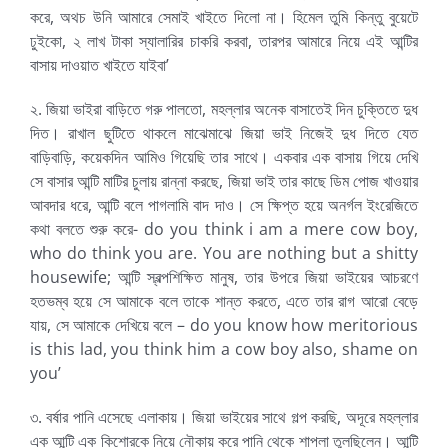
করে, অথচ উনি আমারে সেমাই খাইতে দিলো না। হিমেল তুমি কিন্তু বুয়েটে
ঢুইকো, ২ লাখ টাকা স্যালারির চাকরি করবা, তারপর আমারে নিয়ে এই আন্টির
বাসায় দাওয়াত খাইতে যাইবা’
২. জিয়া ভাইরা বাড়িতে গরু পালতো, মহল্লার অনেক বাসাতেই দিন চুক্তিতে দুধ
দিত। রাখাল ছুটিতে থাকলে মাঝেমাঝে জিয়া ভাই নিজেই দুধ দিতে যেত
বাড়িবাড়ি, কয়েকদিন আমিও গিয়েছি তার সাথে। একবার এক বাসায় গিয়ে দেখি
সে বাসার আন্টি মাটির চুলায় রান্না করছে, জিয়া ভাই তার কাছে ডিম পোজ খাওয়ার
আবদার ধরে, আন্টি বলে পাগলামি বাদ দাও। সে ক্ষিপ্ত হয়ে অনর্গল ইংরেজিতে
কথা বলতে শুরু করে- do you think i am a mere cow boy,
who do think you are. You are nothing but a shitty
housewife; আন্টি স্বল্পশিক্ষিত মানুষ, তার উপরে জিয়া ভাইয়ের আচরণে
হতভম্ব হয়ে সে আমাকে বলে তাকে শান্ত করতে, এতে তার রাগ আরো বেড়ে
যায়, সে আমাকে দেখিয়ে বলে – do you know how meritorious
is this lad, you think him a cow boy also, shame on
you’
৩. বর্ষার পানি এসেছে এলাকায়। জিয়া ভাইয়ের সাথে গল্প করছি, অদূরে মহল্লার
এক আন্টি এক কিশোরকে নিয়ে নৌকায় করে পানি থেকে শাপলা তুলছিলেন। আন্টি