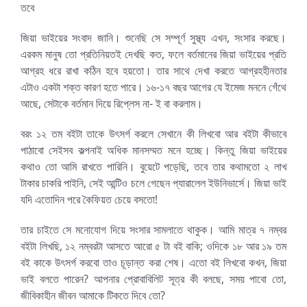
তবে
জিয়া ভাইয়ের সংবাদ জানি। শুনেছি সে সম্পূর্ণ সুস্থ্য এখন, সংসার করছে।
এরকম মানুষ তো প্রতিনিয়তই দেখছি কত, ফলে বর্তমানের জিয়া ভাইয়ের প্রতি
আগ্রহ ধরে রাখা কঠিন হবে হয়তো। তার সাথে দেখা করতে আগ্রহহীনতার
এটাও একটা শক্ত কারণ হতে পারে। ১৬-১৭ বছর আগের যে ইমেজ মননে গেঁথে
আছে, সেটাকে বর্তমান দিয়ে রিপ্লেস না- ই বা করলাম।
বরং ১২ তম বইটা তাকে উৎসর্গ করলে সেখানে কী লিখবো আর বইটা কীভাবে
পাঠাবো সেইসব কল্পনাই অধিক মানসম্মত মনে হচ্ছে। কিন্তু জিয়া ভাইয়ের
কথাও তো আমি রাখতে পারিনি। বুয়েটে পড়েছি, তবে তার কথামতো ২ লাখ
টাকার চাকরি পাইনি, সেই আন্টিও চলে গেছেন প্যারালেল ইউনিভার্সে। জিয়া ভাই
যদি এতোদিন পরে কৈফিয়ত চেয়ে বসতো!
তার চাইতে সে মনোযোগ দিয়ে সংসার সামলাতে থাকুক। আমি মাত্র ৭ নম্বর
বইটা লিখছি, ১২ নম্বরটা আসতে আরো ৫ টা বই বাকি; ওদিকে ১৮ আর ১৯ তম
বই কাকে উৎসর্গ করবো তাও চূড়ান্ত করা শেষ। এতো বই লিখবো কখন, জিয়া
ভাই বলতে পারেন? আপনার প্রোবাবিলিট সূত্র কী বলছে, সময় পাবো তো,
জীবিকাহীন জীবন আমাকে টিকতে দিবে তো?