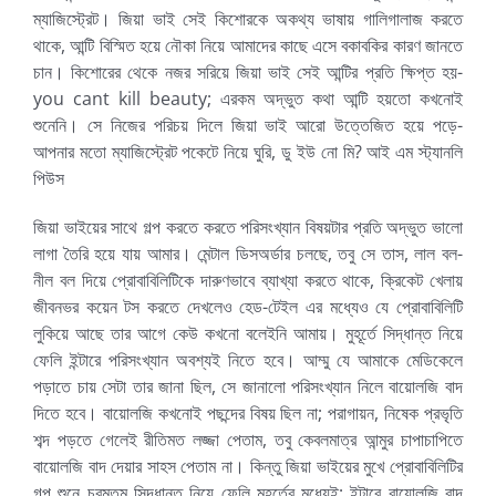
ম্যাজিস্ট্রেট। জিয়া ভাই সেই কিশোরকে অকথ্য ভাষায় গালিগালাজ করতে
থাকে, আন্টি বিস্মিত হয়ে নৌকা নিয়ে আমাদের কাছে এসে বকাবকির কারণ জানতে
চান। কিশোরের থেকে নজর সরিয়ে জিয়া ভাই সেই আন্টির প্রতি ক্ষিপ্ত হয়-
you cant kill beauty; এরকম অদ্ভুত কথা আন্টি হয়তো কখনোই
শুনেনি। সে নিজের পরিচয় দিলে জিয়া ভাই আরো উত্তেজিত হয়ে পড়ে-
আপনার মতো ম্যাজিস্ট্রেট পকেটে নিয়ে ঘুরি, ডু ইউ নো মি? আই এম স্ট্যানলি
পিউস
জিয়া ভাইয়ের সাথে গল্প করতে করতে পরিসংখ্যান বিষয়টার প্রতি অদ্ভুত ভালো
লাগা তৈরি হয়ে যায় আমার। মেন্টাল ডিসঅর্ডার চলছে, তবু সে তাস, লাল বল-
নীল বল দিয়ে প্রোবাবিলিটিকে দারুণভাবে ব্যাখ্যা করতে থাকে, ক্রিকেট খেলায়
জীবনভর কয়েন টস করতে দেখলেও হেড-টেইল এর মধ্যেও যে প্রোবাবিলিটি
লুকিয়ে আছে তার আগে কেউ কখনো বলেইনি আমায়। মুহূর্তে সিদ্ধান্ত নিয়ে
ফেলি ইন্টারে পরিসংখ্যান অবশ্যই নিতে হবে। আম্মু যে আমাকে মেডিকেলে
পড়াতে চায় সেটা তার জানা ছিল, সে জানালো পরিসংখ্যান নিলে বায়োলজি বাদ
দিতে হবে। বায়োলজি কখনোই পছন্দের বিষয় ছিল না; পরাগায়ন, নিষেক প্রভৃতি
শব্দ পড়তে গেলেই রীতিমত লজ্জা পেতাম, তবু কেবলমাত্র আন্মুর চাপাচাপিতে
বায়োলজি বাদ দেয়ার সাহস পেতাম না। কিন্তু জিয়া ভাইয়ের মুখে প্রোবাবিলিটির
গল্প শুনে চরমতম সিদ্ধান্ত নিয়ে ফেলি মুহূর্তের মধ্যেই; ইন্টারে বায়োলজি বাদ