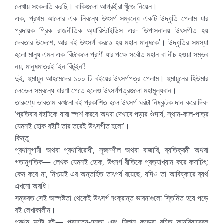
লেখায় সংকলতি করছি। বাকিগুলো আগ্রহীরা খুঁজে নিয়েন।
এক, প্রথম আলোর এক নিবন্ধে উৎসর্গ সম্বন্ধে একটি উদ্ধৃতি পেলাম যার
প্রদায়ক গ্রিক রাজনীতিক অ্যারিস্টাইডিস এর- ‘উপাসনালয় উৎসর্গীত হয়
দেবতার উদ্দেশে, আর বই উৎসর্গ করতে হয় মহান মানুষকে’। উদ্ধৃতির সমস্যা
হলো মানুষ এমন এক বিটকেলে প্রাণী যার পক্ষে সর্বোত মহান বা নীচ হওয়া সম্ভব
নয়, মানুষমাত্রই ‘ইন বিটুইন’!
দুই, হুমায়ূন আহমেদের ১০০ টি বইয়ের উৎসর্গপত্র পেলাম। হুমায়ূনের হিউমার
লেভেল সম্বন্ধে ধারণা পেতে হলেও উৎসর্গপত্রগুলো মহামূল্যবান।
তারুণ্যে ভাবতাম কখনো বই প্রকাশিত হলে উৎসর্গ ঘরটা নিষ্কন্টক দান করে দিব-
‘প্রতিবার বইটিকে যারা স্পর্শ করবে অথবা দেখাবে পড়ার ঔদার্য, স্থান-কাল-পাত্র
যেমনই হোক বইটি তার তরেই উৎসর্গীত হলো’।
কিন্তু
প্রথানুগামী অথবা প্রথাবিরোধী, সৃজনশীল অথবা বাজারি, ব্যতিক্রমী অথবা
গতানুগতিক— লেখক যেমনই হোক, উৎসর্গ রীতিকে প্রত্যাখ্যান করে কদাচিৎ;
কেন করে না, নিশ্চয়ই এর অন্তর্হিত তাৎপর্য রয়েছে, যদিও তা আবিষ্কারে ব্যর্থ
এখনো অবধি।
সম্ভবত সেই অস্পষ্টতা থেকেই উৎসর্গ সংক্রান্ত ভাবনাগুলো স্তিমিত হয়ে পড়ে
বই লেখাকালীন।
প্রথম দুটো বই— প্রযত্নে-হন্তা এবং মিলান কুন্ডেরা রচিত আনবিয়ারেবল