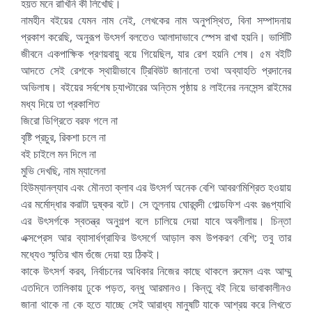
হয়ত মনে রাখিনি কী লিখেছি।
নামহীন বইয়ের যেমন নাম নেই, লেখকের নাম অনুপস্থিত, বিনা সম্পাদনায়
প্রকাশ করেছি, অনুরূপ উৎসর্গ বলতেও আলাদাভাবে স্পেস রাখা হয়নি। ভার্সিটি
জীবনে একপাক্ষিক প্রণয়বায়ু বয়ে গিয়েছিল, যার রেশ হয়নি শেষ। ৫ম বইটি
আদতে সেই রেশকে স্থায়ীভাবে ট্রিবিউট জানানো তথা অব্যাহতি প্রদানের
অভিলাষ। বইয়ের সর্বশেষ চ্যাপ্টারের অন্তিম পৃষ্ঠায় ৪ লাইনের ননসেন্স রাইমের
মধ্য দিয়ে তা প্রকাশিত
জিরো ডিগ্রিতে বরফ গলে না
বৃষ্টি প্রচুর, রিকশা চলে না
বই চাইলে মন দিলে না
মুভি দেখছি, নাম ম্যালেনা
হিউম্যানল্যাব এবং মৌনতা ক্লাব এর উৎসর্গ অনেক বেশি আবরণমিশ্রিত হওয়ায়
এর মর্মোদ্ধার করাটা দুষ্কর বটে। সে তুলনায় ঘোরবন্দী গোল্ডফিশ এবং রঙপ্যাথি
এর উৎসর্গকে স্বতন্ত্র অনুগল্প বলে চালিয়ে দেয়া যাবে অবলীলায়। চিন্তা
এক্সপ্রেস আর ব্যাসার্ধগ্রাফির উৎসর্গে আড়াল কম উপকরণ বেশি; তবু তার
মধ্যেও স্মৃতির খাম গুঁজে দেয়া হয় ঠিকই।
কাকে উৎসর্গ করব, নির্বাচনের অধিকার নিজের কাছে থাকলে রুমেল এবং আম্মু
এতদিনে তালিকায় ঢুকে পড়ত, বন্ধু আরমানও। কিন্তু বই নিয়ে ভাবাকালীনও
জানা থাকে না কে হতে যাচ্ছে সেই আরাধ্য মানুষটি যাকে আশ্রয় করে লিখতে