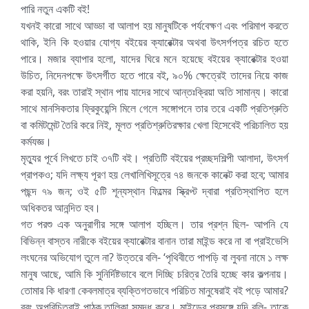
পারি নতুন একটি বই!
যখনই কারো সাথে আড্ডা বা আলাপ হয় মানুষটিকে পর্যবেক্ষণ এবং পরিমাপ করতে
থাকি, ইনি কি হওয়ার যোগ্য বইয়ের ক্যারেক্টার অথবা উৎসর্গপত্র রচিত হতে
পারে। মজার ব্যাপার হলো, যাদের ঘিরে মনে হয়েছে বইয়ের ক্যারেক্টার হওয়া
উচিত, নিদেনপক্ষে উৎসর্গীত হতে পারে বই, ৯০% ক্ষেত্রেই তাদের নিয়ে কাজ
করা হয়নি, বরং তারাই স্থান পায় যাদের সাথে আন্তঃক্রিয়া অতি সামান্য। কারো
সাথে মানসিকতার ফ্রিকুয়েন্সি মিলে গেলে সঙ্গোপনে তার তরে একটি প্রতিশ্রুতি
বা কমিটমেন্ট তৈরি করে নিই, মূলত প্রতিশ্রুতিরক্ষার খেলা হিসেবেই পরিচালিত হয়
কর্মযজ্ঞ।
মৃত্যুর পূর্বে লিখতে চাই ৩৭টি বই। প্রতিটি বইয়ের প্রচ্ছদশিল্পী আলাদা, উৎসর্গ
প্রাপকও; যদি লক্ষ্য পূরণ হয় লেখালিখিসূত্রে ৭৪ জনকে কানেক্ট করা হবে; আমার
পছন্দ ৭৯ জন; ওই ৫টি শূন্যস্থান ফিল্মের স্ক্রিপ্ট দ্বারা প্রতিস্থাপিত হলে
অধিকতর আনন্দিত হব।
গত পরশু এক অনুরাগীর সঙ্গে আলাপ হচ্ছিল। তার প্রশ্ন ছিল- আপনি যে
বিভিন্ন বাস্তব নারীকে বইয়ের ক্যারেক্টার বানান তারা মাইন্ড করে না বা প্রাইভেসি
লংঘনের অভিযোগ তুলে না? উত্তরে বলি- ‘পৃথিবীতে পাপড়ি বা লুবনা নামে ১ লক্ষ
মানুষ আছে, আমি কি সুনির্দিষ্টভাবে বলে দিচ্ছি চরিত্র তৈরি হচ্ছে কার কল্পনায়।
তোমার কি ধারণা কেবলমাত্র ব্যক্তিগতভাবে পরিচিত মানুষেরাই বই পড়ে আমার?
বরং অপরিচিতরাই পাঠক তালিকা সমৃদ্ধ করে। মাইন্ডের প্রসঙ্গে যদি বলি- তাকে