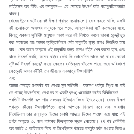
লাইটনেস অব বিয়িং এর বঙ্গানুবাদ— এর ক্ষেত্রে উৎসর্গ তাই গতানুগতিকতারই
ধারক।
বোধের উন্মেষ ঘটে ৩য় বই বীক্ষণ প্রান্ত রচনাকালে। বোধ করতে থাকি, একটি
বই রচনাকালে অসংখ্য মানুষকে মনে পড়ে, আন্তঃক্রিয়া ঘটে কতজনের সঙ্গে,
কিন্তু একজন সুনির্দিষ্ট মানুষকে স্মরণ করে বই লিখতে বসলে ভাবনা কেন্দ্রীভূত
করা সহজতর হয়৷ আমার ব্যক্তিজীবনে সেই মানুষটির মূল্য মানও নিরূপিত হয়ে
যায়। বোধ জাগে অন্তত ওই মানুষটির জন্য হলেও বইটা শেষ করতে হবে, এবং
যাকে উৎসর্গ করছি, আমার বাইরে কেউ কি কোনোদিন তাকে বই বা যে কোনো
সৃষ্টিকর্ম উৎসর্গ করবে? কারো ক্ষেত্রে ব্যতিক্রম ঘটতেও পারে, তবে অধিকাংশ
ক্ষেত্রেই আমার বইটাই তার জীবনের একমাত্র উৎসর্গলিপি৷
এবং
আমার ক্ষেত্রে উৎসর্গই বই লেখার মূল সঞ্জীবনী। যতক্ষণ পর্যন্ত স্থির না করি
কে পাচ্ছে উৎসর্গনামা, লেখা হয় না একটি শব্দও; এতোটাই কঠোর বিধিনিষেধ!
প্রতিটি উৎসর্গই রূপ পায় স্বতন্ত্র ইতিহাস কিংবা ইশতেহারে। যেমন বীক্ষণ
প্রান্ত বইয়ের উৎসর্গলিপিতে বড়ো আপাকে বিদ্রুপ করে এক জায়গায়
লিখেছিলাম তার রান্নাকৃত ডিমের কোর্মা আদতে ডিমের পায়েস হয়ে যায়; এই
গল্পটা অন্তত ৩০ জন পাঠকের ফিডব্যাকে স্থান পেয়েছে। ৪র্থ বই বেনিফিট
অব ডাউট এ আরিফাকে নিয়ে যা লিখেছিলাম বইয়ের কনটেন্ট দুর্বল হওয়ায় নিজেও