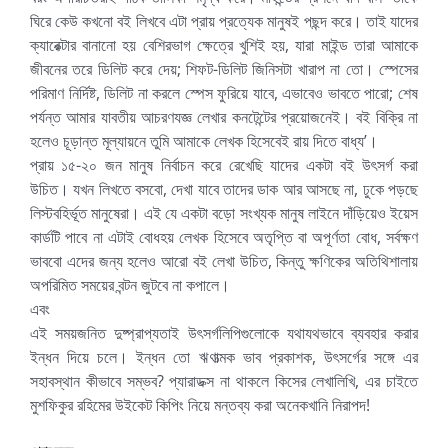
ঘিরে কেউ কখনো বই লিখবে এটা প্রায় প্রত্যেক মানুষই পছন্দ করে। তাই যাদের
ক্যারেক্টার বানানো হয় বেশিরভাগ ক্ষেত্রে খুশিই হয়, যারা মাইন্ড তারা আমাকে
জীবনের তরে ডিলিট করে দেয়; শিফট-ডিলিট জিনিসটা খারাপ না তো। স্পেসের
পরিমাণ নির্দিষ্ট, ডিলিট না করলে স্পেস ফুরিয়ে যাবে, এভাবেও ভাবতে পারো; শেষ
পর্যন্ত আমার যাবতীয় আচরণযজ্ঞ লেখার কনটেন্টের প্রয়োজনেই। বই বিক্রি না
হলেও চূড়ান্ত মূল্যায়নে তুমি আমাকে লেখক হিসেবেই রায় দিতে বাধ্য’।
প্রায় ১৫-২০ জন মানুষ নির্বাচন করে রেখেছি যাদের একটা বই উৎসর্গ করা
উচিত। যখন লিখতে বসবো, দেখা যাবে তাদের ডাক আর আসছে না, ঢুকে পড়ছে
লিস্টবহির্ভূত মানুষেরা। এই যে একটা বড়ো সংখ্যক মানুষ লাইনে দাঁড়িয়েও ইয়েস
কার্ডটি পাবে না এটাই বোধহয় লেখক হিসেবে অতৃপ্তি বা অপূর্ণতা বোধ, সর্বক্ষণ
ভাববো এদের জন্য হলেও আরো বই লেখা উচিত, কিন্তু ক্ষণিকের অতিথিশালায়
অপরিমিত সময়ের বন্টন জুটবে না কপালে।
এবং
এই সময়জনিত দুষ্প্রাপ্যতাই উৎসর্গলিপিগুলোকে যথাযথভাবে ব্যবহার করার
ইন্ধন দিয়ে চলে। ইন্ধন তো ঋণাত্মক ভাব প্রকাশক, উৎসর্গের সঙ্গে এর
সহাবস্থান কীভাবে সম্ভব? প্যারাডক্স না থাকলে কিসের লেখালিখি, এর চাইতে
মুশফিকুর রহিমের উইকেট কিপিং নিয়ে মন্তব্য করা অনেকখানি নিরাপদ!